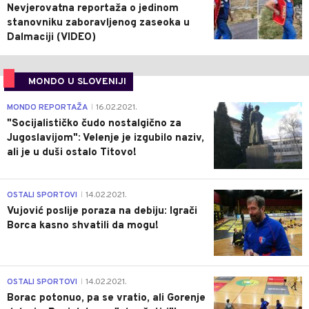
Nevjerovatna reportaža o jedinom
stanovniku zaboravljenog zaseoka u
Dalmaciji (VIDEO)
MONDO U SLOVENIJI
4
MONDO REPORTAŽA
16.02.2021.
|
"Socijalističko čudo nostalgično za
Jugoslavijom": Velenje je izgubilo naziv,
ali je u duši ostalo Titovo!
1
OSTALI SPORTOVI
14.02.2021.
|
Vujović poslije poraza na debiju: Igrači
Borca kasno shvatili da mogu!
3
OSTALI SPORTOVI
14.02.2021.
|
Borac potonuo, pa se vratio, ali Gorenje