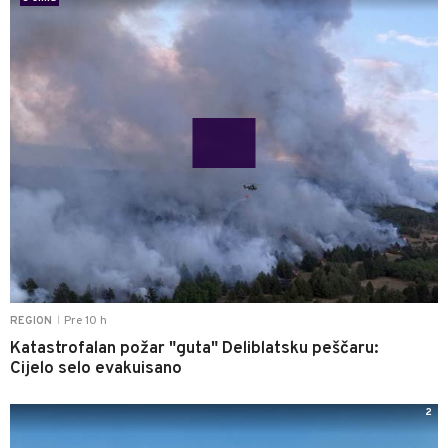
Pre 10 h
REGION
|
Katastrofalan požar "guta" Deliblatsku peščaru:
Cijelo selo evakuisano
2