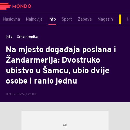
Naslovna
Najnovije
Info
Sport
Zabava
Magazin
M
Info
Crna hronika
Na mjesto događaja poslana i
Žandarmerija: Dvostruko
ubistvo u Šamcu, ubio dvije
osobe i ranio jednu
07.08.2025. / 21:03