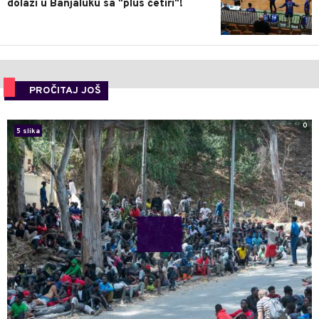
dolazi u Banjaluku sa "plus četiri"!
PROČITAJ JOŠ
0
5 slika