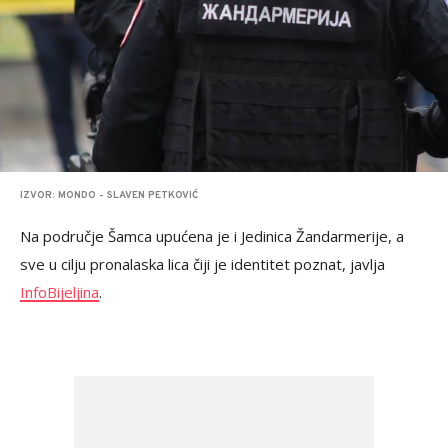
IZVOR: MONDO - SLAVEN PETKOVIĆ
Na područje Šamca upućena je i Jedinica Žandarmerije, a
sve u cilju pronalaska lica čiji je identitet poznat, javlja
InfoBijeljina
.