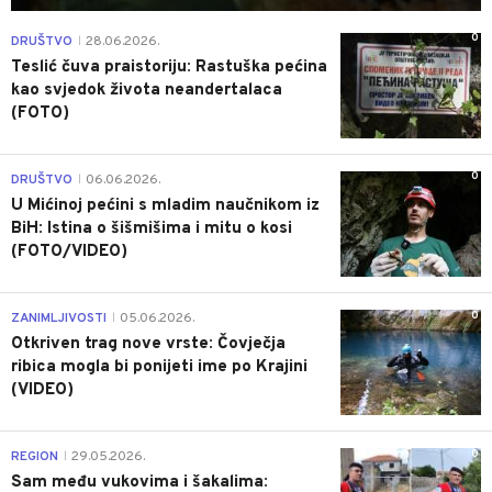
0
DRUŠTVO
28.06.2026.
|
Teslić čuva praistoriju: Rastuška pećina
kao svjedok života neandertalaca
(FOTO)
0
DRUŠTVO
06.06.2026.
|
U Mićinoj pećini s mladim naučnikom iz
BiH: Istina o šišmišima i mitu o kosi
(FOTO/VIDEO)
0
ZANIMLJIVOSTI
05.06.2026.
|
Otkriven trag nove vrste: Čovječja
ribica mogla bi ponijeti ime po Krajini
(VIDEO)
0
REGION
29.05.2026.
|
Sam među vukovima i šakalima: