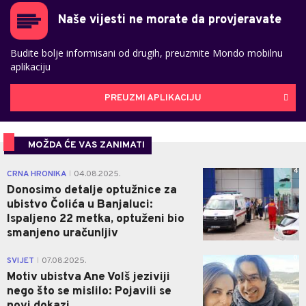
Naše vijesti ne morate da provjeravate
Budite bolje informisani od drugih, preuzmite Mondo mobilnu
aplikaciju
PREUZMI APLIKACIJU
MOŽDA ĆE VAS ZANIMATI
4
CRNA HRONIKA
04.08.2025.
|
Donosimo detalje optužnice za
ubistvo Čolića u Banjaluci:
Ispaljeno 22 metka, optuženi bio
smanjeno uračunljiv
0
SVIJET
07.08.2025.
|
Motiv ubistva Ane Volš jeziviji
nego što se mislilo: Pojavili se