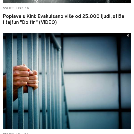
Pre 7 h
SVIJET
|
Poplave u Kini: Evakuisano više od 25.000 ljudi, stiže
i tajfun "Dolfin" (VIDEO)
0