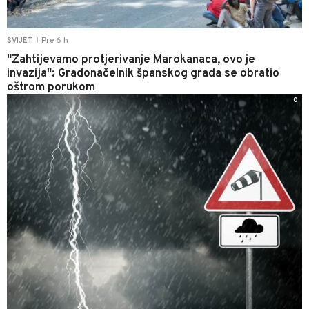
Pre 6 h
SVIJET
|
"Zahtijevamo protjerivanje Marokanaca, ovo je
invazija": Gradonačelnik španskog grada se obratio
oštrom porukom
0