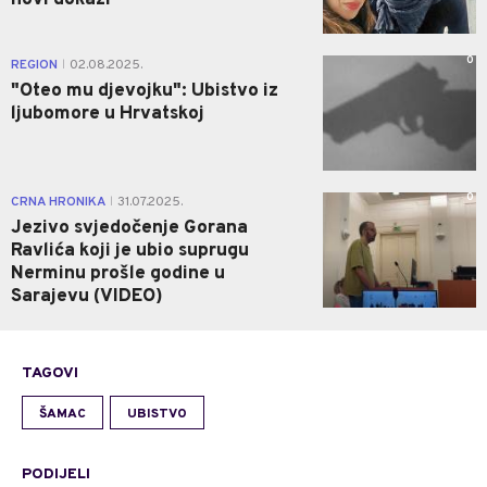
novi dokazi
0
REGION
02.08.2025.
|
"Oteo mu djevojku": Ubistvo iz
ljubomore u Hrvatskoj
0
CRNA HRONIKA
31.07.2025.
|
Jezivo svjedočenje Gorana
Ravlića koji je ubio suprugu
Nerminu prošle godine u
Sarajevu (VIDEO)
TAGOVI
ŠAMAC
UBISTVO
PODIJELI