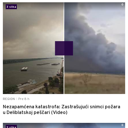
0
3 slika
Pre 8 h
REGION
|
Nezapamćena katastrofa: Zastrašujući snimci požara
u Deliblatskoj peščari (Video)
0
3 slika