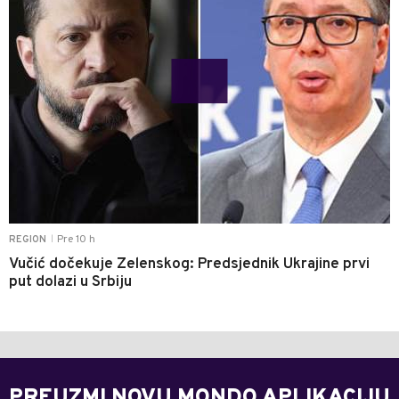
Pre 10 h
REGION
|
Vučić dočekuje Zelenskog: Predsjednik Ukrajine prvi
put dolazi u Srbiju
PREUZMI NOVU MONDO APLIKACIJU