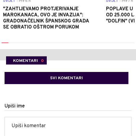
SVIJET
Pre 6 h
SVIJET
Pre 7 h
|
|
"ZAHTIJEVAMO PROTJERIVANJE
POPLAVE U K
MAROKANACA, OVO JE INVAZIJA":
OD 25.000 LJ
GRADONAČELNIK ŠPANSKOG GRADA
"DOLFIN" (V
SE OBRATIO OŠTROM PORUKOM
KOMENTARI
0
SVI KOMENTARI
Upiši ime