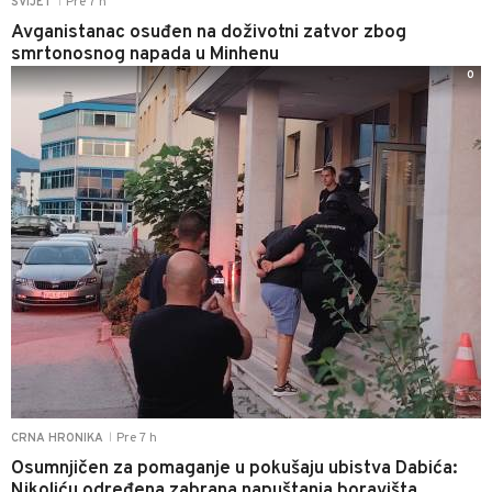
Pre 7 h
SVIJET
|
Avganistanac osuđen na doživotni zatvor zbog
smrtonosnog napada u Minhenu
0
Pre 7 h
CRNA HRONIKA
|
Osumnjičen za pomaganje u pokušaju ubistva Dabića:
Nikoliću određena zabrana napuštanja boravišta