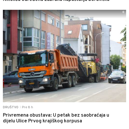
0
Pre 8 h
DRUŠTVO
|
Privremena obustava: U petak bez saobraćaja u
dijelu Ulice Prvog krajiškog korpusa