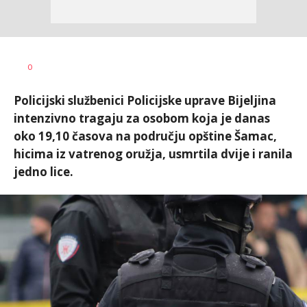
Dušan
AUTOR
0
Volaš
Policijski službenici Policijske uprave Bijeljina
intenzivno tragaju za osobom koja je danas
oko 19,10 časova na području opštine Šamac,
hicima iz vatrenog oružja, usmrtila dvije i ranila
jedno lice.