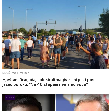
Pre 10 h
DRUŠTVO
|
Mještani Dragočaja blokirali magistralni put i poslali
jasnu poruku: "Na 40 stepeni nemamo vode"
1
4 slika