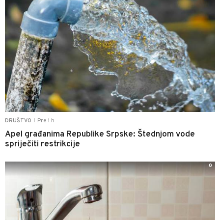
Pre 1 h
DRUŠTVO
|
Apel građanima Republike Srpske: Štednjom vode
spriječiti restrikcije
0