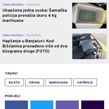
0
CRNA HRONIKA
13.12.2025.
|
Uhapšena jedna osoba: Šamačka
policija pronašla skoro 4 kg
marihuane
0
CRNA HRONIKA
15.07.2025.
|
Hapšenje u Banjaluci: Kod
Bišćanina pronađeno više od dva
kilograma droge (FOTO)
TAGOVI
BILEĆA
DROGA
MARIHUANA
HAPŠENJE
PODIJELI