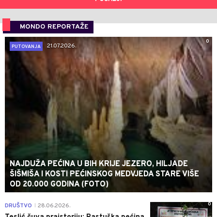
MONDO REPORTAŽE
0
21.07.2026.
PUTOVANJA
NAJDUŽA PEĆINA U BIH KRIJE JEZERO, HILJADE
ŠIŠMIŠA I KOSTI PEĆINSKOG MEDVJEDA STARE VIŠE
OD 20.000 GODINA (FOTO)
0
DRUŠTVO
28.06.2026.
|