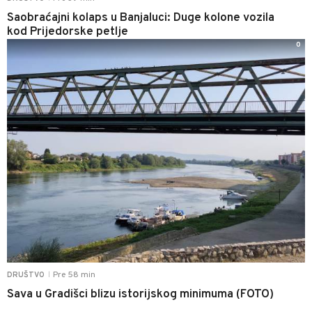
Saobraćajni kolaps u Banjaluci: Duge kolone vozila
kod Prijedorske petlje
0
Pre 58 min
DRUŠTVO
|
Sava u Gradišci blizu istorijskog minimuma (FOTO)