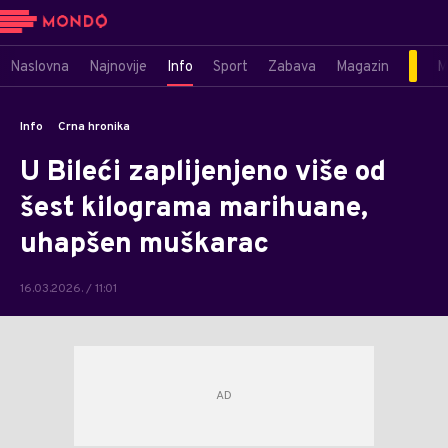
Naslovna
Najnovije
Info
Sport
Zabava
Magazin
M
Info
Crna hronika
U Bileći zaplijenjeno više od
šest kilograma marihuane,
uhapšen muškarac
16.03.2026. / 11:01