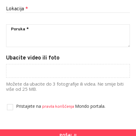
Lokacija
*
Ubacite video ili foto
Možete da ubacite do 3 fotografije ili videa. Ne smije biti
više od 25 MB.
Pristajete na
Mondo portala.
pravila korišćenja
POŠALJI