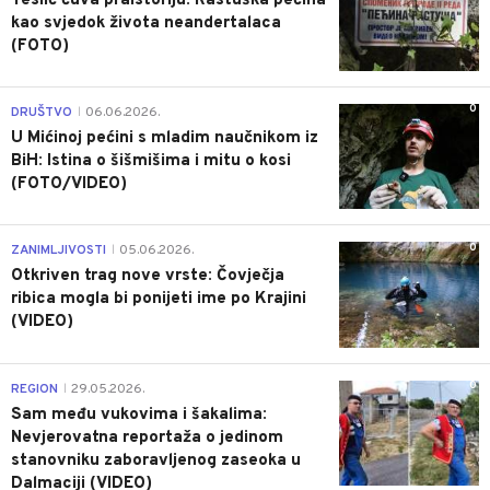
Teslić čuva praistoriju: Rastuška pećina
kao svjedok života neandertalaca
(FOTO)
0
DRUŠTVO
06.06.2026.
|
U Mićinoj pećini s mladim naučnikom iz
BiH: Istina o šišmišima i mitu o kosi
(FOTO/VIDEO)
0
ZANIMLJIVOSTI
05.06.2026.
|
Otkriven trag nove vrste: Čovječja
ribica mogla bi ponijeti ime po Krajini
(VIDEO)
0
REGION
29.05.2026.
|
Sam među vukovima i šakalima:
Nevjerovatna reportaža o jedinom
stanovniku zaboravljenog zaseoka u
Dalmaciji (VIDEO)