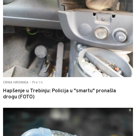
Pre 1 h
CRNA HRONIKA
|
Hapšenje u Trebinju: Policija u "smartu" pronašla
drogu (FOTO)
0