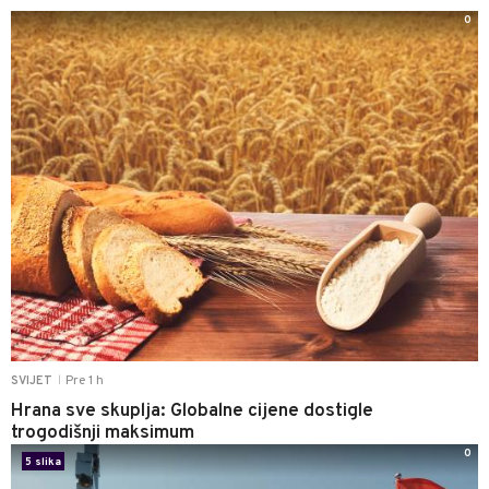
0
Pre 1 h
SVIJET
|
Hrana sve skuplja: Globalne cijene dostigle
trogodišnji maksimum
0
5 slika