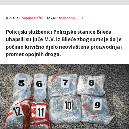
AUTOR
Dragana Božić
0
IZVOR
mondo.ba
Policijski službenici Policijske stanice Bileća
uhapsili su juče M.V. iz Bileće zbog sumnje da je
počinio krivično djelo neovlaštena proizvodnja i
promet opojnih droga.