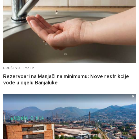
Pre 1 h
DRUŠTVO
|
Rezervoari na Manjači na minimumu: Nove restrikcije
vode u dijelu Banjaluke
0