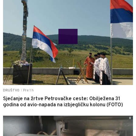
Pre 1 h
DRUŠTVO
|
Sjećanje na žrtve Petrovačke ceste: Obilježena 31
godina od avio-napada na izbjegličku kolonu (FOTO)
0