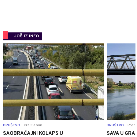
JOŠ IZ INFO
0
DRUŠTVO
Pre 39 min
DRUŠTVO
Pre 5
|
|
SAOBRAĆAJNI KOLAPS U
SAVA U GRAD