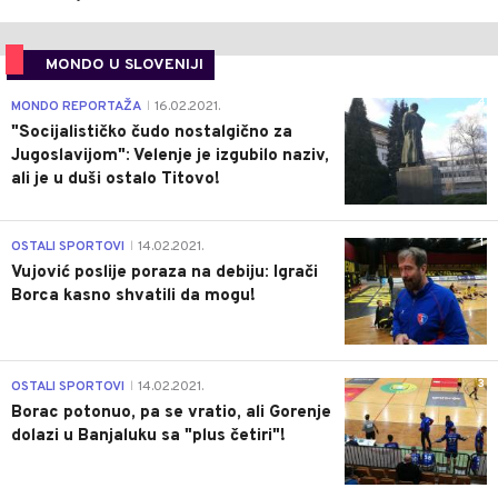
MONDO U SLOVENIJI
4
MONDO REPORTAŽA
16.02.2021.
|
"Socijalističko čudo nostalgično za
Jugoslavijom": Velenje je izgubilo naziv,
ali je u duši ostalo Titovo!
1
OSTALI SPORTOVI
14.02.2021.
|
Vujović poslije poraza na debiju: Igrači
Borca kasno shvatili da mogu!
3
OSTALI SPORTOVI
14.02.2021.
|
Borac potonuo, pa se vratio, ali Gorenje
dolazi u Banjaluku sa "plus četiri"!