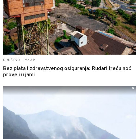
Pre 3 h
DRUŠTVO
|
Bez plata i zdravstvenog osiguranja: Rudari treću noć
proveli u jami
0