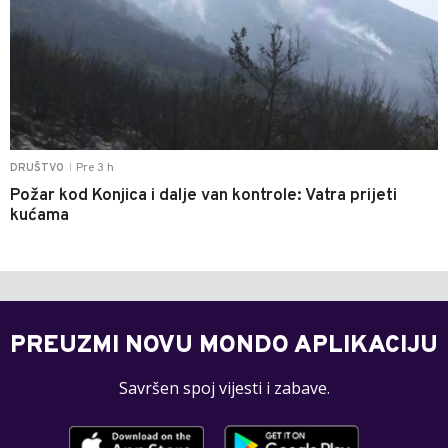
Pre 3 h
DRUŠTVO
|
Požar kod Konjica i dalje van kontrole: Vatra prijeti
kućama
PREUZMI NOVU MONDO APLIKACIJU
Savršen spoj vijesti i zabave.