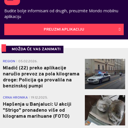
Budite bolje informisani od drugih, preuzmite Mondo mobilnu
aplikaciju
PREUZMI APLIKACIJU
MOŽDA ĆE VAS ZANIMATI
0
REGION
05.02.2026.
|
Mladić (22) preko aplikacije
naručio prevoz za pola kilograma
droge: Policija ga provalila na
benzinskoj pumpi
0
CRNA HRONIKA
19.12.2025.
|
Hapšenja u Banjaluci: U akciji
"Strigo" pronađeno više od
kilograma marihuane (FOTO)