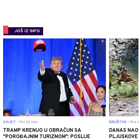
JOŠ IZ INFO
0
SVIJET
Pre 22 min
DRUŠTVO
Pre 4
|
|
TRAMP KRENUO U OBRAČUN SA
DANAS NAO
"POROĐAJNIM TURIZMOM": POSLIJE
PLJUSKOVE I