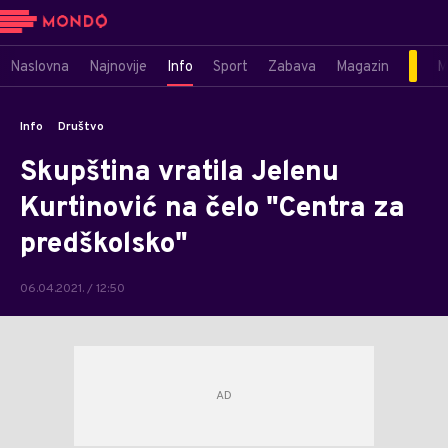
Naslovna
Najnovije
Info
Sport
Zabava
Magazin
M
Info
Društvo
Skupština vratila Jelenu
Kurtinović na čelo "Centra za
predškolsko"
06.04.2021. / 12:50