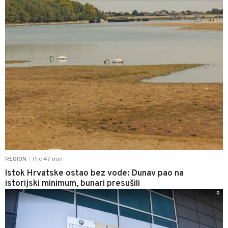
Pre 47 min
REGION
|
Istok Hrvatske ostao bez vode: Dunav pao na
istorijski minimum, bunari presušili
0