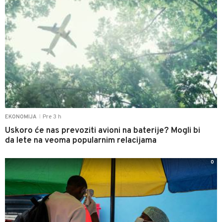
Pre 3 h
EKONOMIJA
|
Uskoro će nas prevoziti avioni na baterije? Mogli bi
da lete na veoma popularnim relacijama
0