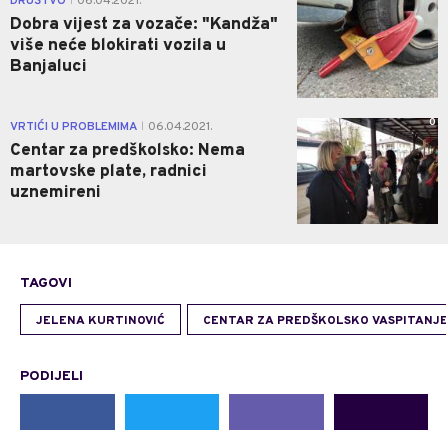
DRUŠTVO
06.04.2021.
|
Dobra vijest za vozače: "Kandža"
više neće blokirati vozila u
Banjaluci
0
VRTIĆI U PROBLEMIMA
06.04.2021.
|
Centar za predškolsko: Nema
martovske plate, radnici
uznemireni
TAGOVI
JELENA KURTINOVIĆ
CENTAR ZA PREDŠKOLSKO VASPITANJE
PODIJELI