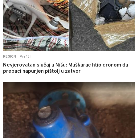
Pre 13 h
REGION
|
Nevjerovatan slučaj u Nišu: Muškarac htio dronom da
prebaci napunjen pištolj u zatvor
1