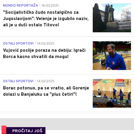
4
MONDO REPORTAŽA
16.02.2021.
|
"Socijalističko čudo nostalgično za
Jugoslavijom": Velenje je izgubilo naziv,
ali je u duši ostalo Titovo!
1
OSTALI SPORTOVI
14.02.2021.
|
Vujović poslije poraza na debiju: Igrači
Borca kasno shvatili da mogu!
3
OSTALI SPORTOVI
14.02.2021.
|
Borac potonuo, pa se vratio, ali Gorenje
dolazi u Banjaluku sa "plus četiri"!
PROČITAJ JOŠ