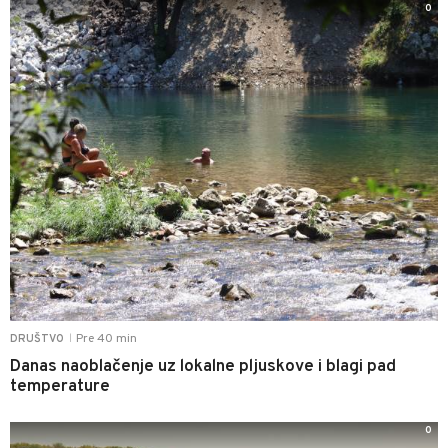
0
Pre 40 min
DRUŠTVO
|
Danas naoblačenje uz lokalne pljuskove i blagi pad
temperature
0