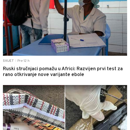
Pre 12 h
SVIJET
|
Ruski stručnjaci pomažu u Africi: Razvijen prvi test za
rano otkrivanje nove varijante ebole
0