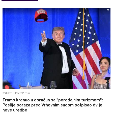
0
Pre 22 min
SVIJET
|
Tramp krenuo u obračun sa "porođajnim turizmom":
Poslije poraza pred Vrhovnim sudom potpisao dvije
nove uredbe