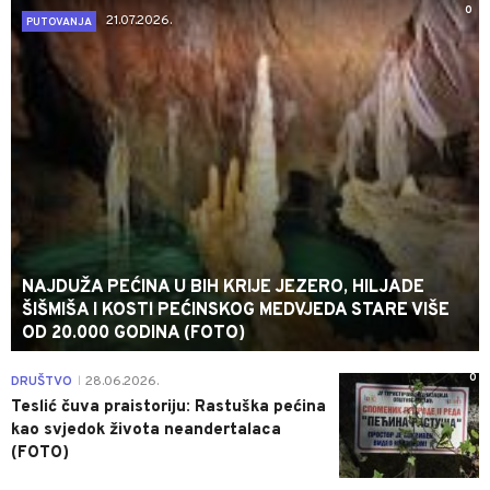
0
21.07.2026.
PUTOVANJA
NAJDUŽA PEĆINA U BIH KRIJE JEZERO, HILJADE
ŠIŠMIŠA I KOSTI PEĆINSKOG MEDVJEDA STARE VIŠE
OD 20.000 GODINA (FOTO)
0
DRUŠTVO
28.06.2026.
|
Teslić čuva praistoriju: Rastuška pećina
kao svjedok života neandertalaca
(FOTO)