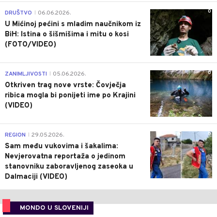
0
DRUŠTVO
06.06.2026.
|
U Mićinoj pećini s mladim naučnikom iz
BiH: Istina o šišmišima i mitu o kosi
(FOTO/VIDEO)
0
ZANIMLJIVOSTI
05.06.2026.
|
Otkriven trag nove vrste: Čovječja
ribica mogla bi ponijeti ime po Krajini
(VIDEO)
0
REGION
29.05.2026.
|
Sam među vukovima i šakalima:
Nevjerovatna reportaža o jedinom
stanovniku zaboravljenog zaseoka u
Dalmaciji (VIDEO)
MONDO U SLOVENIJI