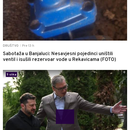
Pre 13 h
DRUŠTVO
|
Sabotaža u Banjaluci: Nesavjesni pojedinci uništili
ventil i isušili rezervoar vode u Rekavicama (FOTO)
0
5 slika