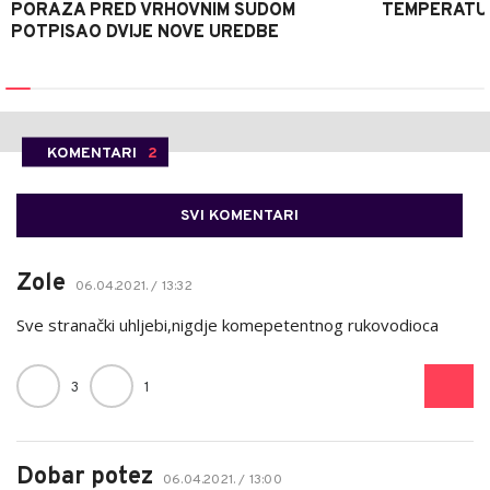
PORAZA PRED VRHOVNIM SUDOM
TEMPERATU
POTPISAO DVIJE NOVE UREDBE
KOMENTARI
2
SVI KOMENTARI
Zole
06.04.2021. / 13:32
Sve stranački uhljebi,nigdje komepetentnog rukovodioca
3
1
Dobar potez
06.04.2021. / 13:00