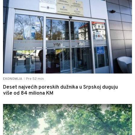
Pre 52 min
EKONOMIJA
|
Deset najvećih poreskih dužnika u Srpskoj duguju
više od 84 miliona KM
0