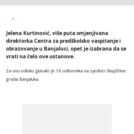
Željko
AUTOR
2
Svitlica
Jelena Kurtinović, više puta smjenjivana
direktorka Centra za predškolsko vaspitanje i
obrazovanje u Banjaluci, opet je izabrana da se
vrati na čelo ove ustanove.
Za ovu odluku glasalo je 16 odbornika na sjednici Skupštine
grada Banjaluka.