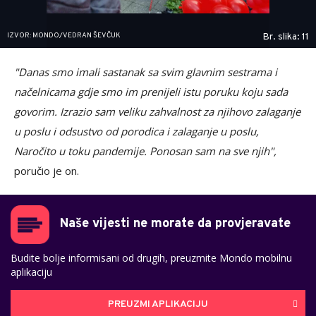
IZVOR: MONDO/VEDRAN ŠEVČUK
Br. slika: 11
"Danas smo imali sastanak sa svim glavnim sestrama i
načelnicama gdje smo im prenijeli istu poruku koju sada
govorim. Izrazio sam veliku zahvalnost za njihovo zalaganje
u poslu i odsustvo od porodica i zalaganje u poslu,
Naročito u toku pandemije. Ponosan sam na sve njih",
poručio je on.
Naše vijesti ne morate da provjeravate
Budite bolje informisani od drugih, preuzmite Mondo mobilnu
aplikaciju
PREUZMI APLIKACIJU