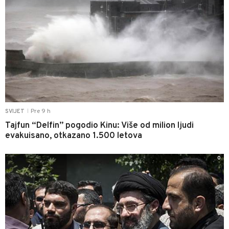
Pre 9 h
SVIJET
|
Tajfun “Delfin” pogodio Kinu: Više od milion ljudi
evakuisano, otkazano 1.500 letova
0