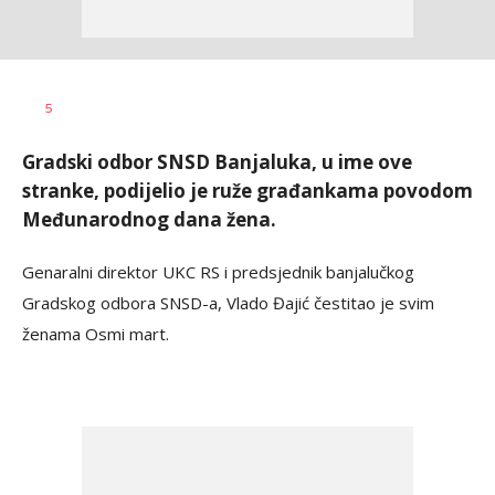
Nikolina
AUTOR
5
Damjanić
Gradski odbor SNSD Banjaluka, u ime ove
stranke, podijelio je ruže građankama povodom
Međunarodnog dana žena.
Genaralni direktor UKC RS i predsjednik banjalučkog
Gradskog odbora SNSD-a, Vlado Đajić čestitao je svim
ženama Osmi mart.