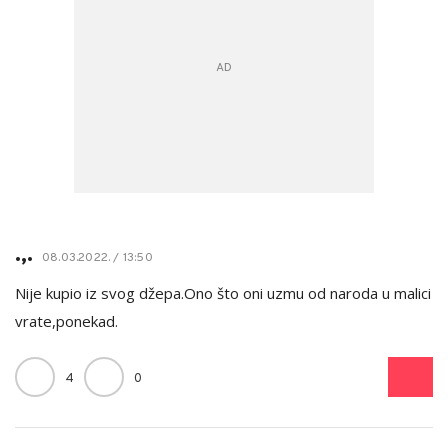
.,.
08.03.2022. / 13:50
Nije kupio iz svog džepa.Ono što oni uzmu od naroda u malici
vrate,ponekad.
4
0