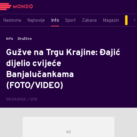
Naslovna
Najnovije
Info
Sport
Zabava
Magazin
M
Info
Društvo
Gužve na Trgu Krajine: Đajić
dijelio cvijeće
Banjalučankama
(FOTO/VIDEO)
08.03.2022. / 12:12