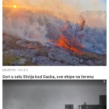
Pre 8 h
DRUŠTVO
|
Gori u selu Slivlja kod Gacka, sve ekipe na terenu
0