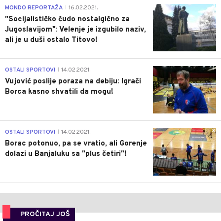
4
MONDO REPORTAŽA
16.02.2021.
|
"Socijalističko čudo nostalgično za
Jugoslavijom": Velenje je izgubilo naziv,
ali je u duši ostalo Titovo!
1
OSTALI SPORTOVI
14.02.2021.
|
Vujović poslije poraza na debiju: Igrači
Borca kasno shvatili da mogu!
3
OSTALI SPORTOVI
14.02.2021.
|
Borac potonuo, pa se vratio, ali Gorenje
dolazi u Banjaluku sa "plus četiri"!
PROČITAJ JOŠ