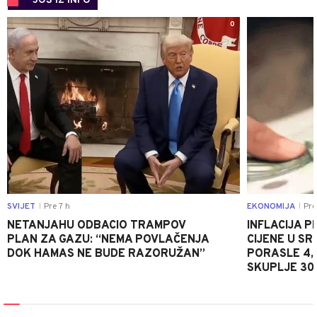
JOŠ IZ INFO
0
SVIJET
Pre 7 h
EKONOMIJA
Pre
|
|
NETANJAHU ODBACIO TRAMPOV
INFLACIJA P
PLAN ZA GAZU: “NEMA POVLAČENJA
CIJENE U S
DOK HAMAS NE BUDE RAZORUŽAN”
PORASLE 4,
SKUPLJE 30