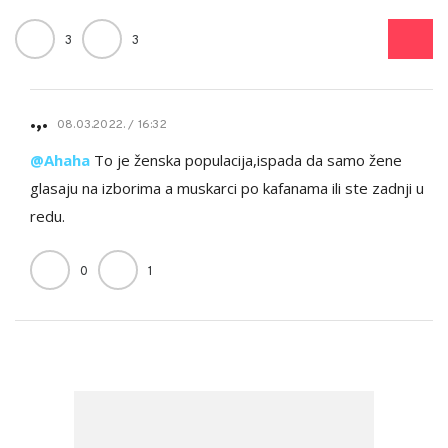
3
3
.,.
08.03.2022. / 16:32
@Ahaha
To je ženska populacija,ispada da samo žene
glasaju na izborima a muskarci po kafanama ili ste zadnji u
redu.
0
1