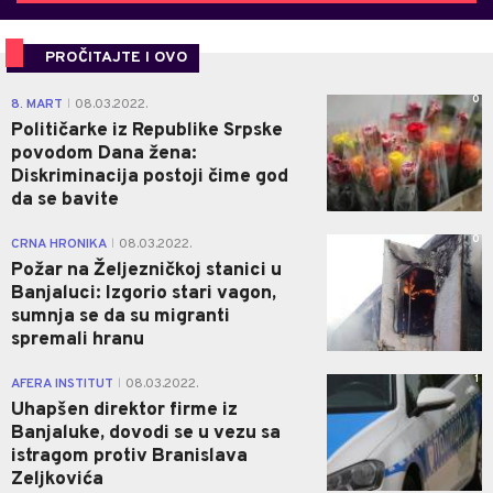
PROČITAJTE I OVO
0
8. MART
08.03.2022.
|
Političarke iz Republikе Srpske
povodom Dana žena:
Diskriminacija postoji čime god
da se bavite
0
CRNA HRONIKA
08.03.2022.
|
Požar na Željezničkoj stanici u
Banjaluci: Izgorio stari vagon,
sumnja se da su migranti
spremali hranu
1
AFERA INSTITUT
08.03.2022.
|
Uhapšen direktor firme iz
Banjaluke, dovodi se u vezu sa
istragom protiv Branislava
Zeljkovića