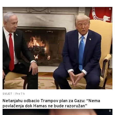
0
Pre 7 h
SVIJET
|
Netanjahu odbacio Trampov plan za Gazu: “Nema
povlačenja dok Hamas ne bude razoružan”
0