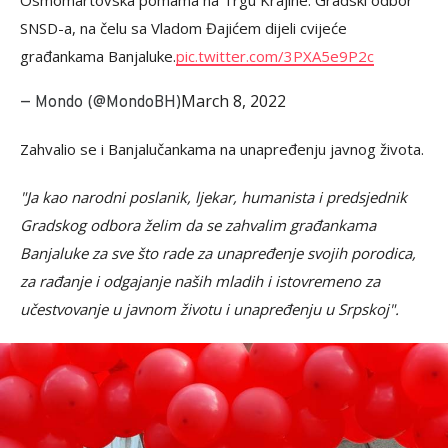
Osmomartovska pomama na Trgu Krajine. Gradski odbor
SNSD-a, na čelu sa Vladom Đajićem dijeli cvijeće
građankama Banjaluke.
pic.twitter.com/3PXA5e9P2c
March 8, 2022
— Mondo (@MondoBH)
Zahvalio se i Banjalučankama na unapređenju javnog života.
"Ja kao narodni poslanik, ljekar, humanista i predsjednik
Gradskog odbora želim da se zahvalim građankama
Banjaluke za sve što rade za unapređenje svojih porodica,
za rađanje i odgajanje naših mladih i istovremeno za
učestvovanje u javnom životu i unapređenju u Srpskoj".