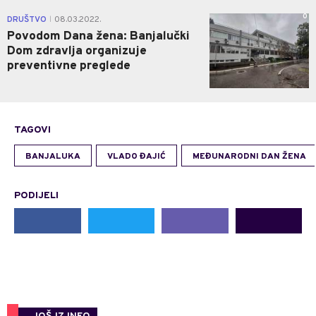
0
DRUŠTVO
08.03.2022.
|
Povodom Dana žena: Banjalučki
Dom zdravlja organizuje
preventivne preglede
TAGOVI
BANJALUKA
VLADO ĐAJIĆ
MEĐUNARODNI DAN ŽENA
PODIJELI