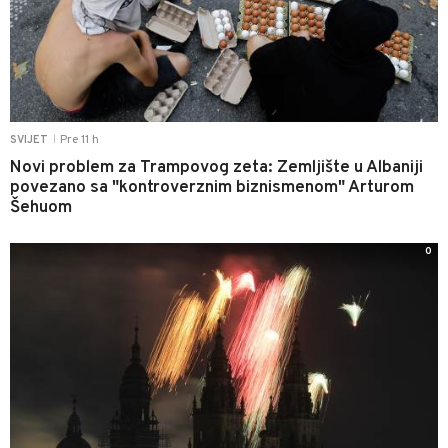
Pre 11 h
SVIJET
|
Novi problem za Trampovog zeta: Zemljište u Albaniji
povezano sa "kontroverznim biznismenom" Arturom
Šehuom
0