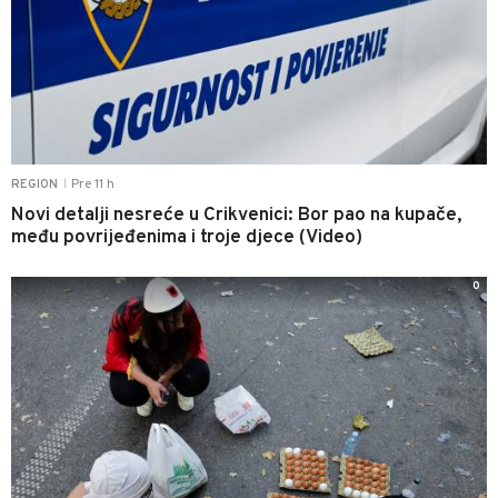
Pre 11 h
REGION
|
Novi detalji nesreće u Crikvenici: Bor pao na kupače,
među povrijeđenima i troje djece (Video)
0