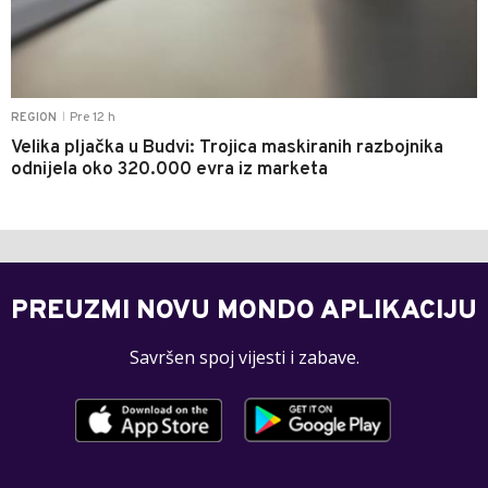
Pre 12 h
REGION
|
Velika pljačka u Budvi: Trojica maskiranih razbojnika
odnijela oko 320.000 evra iz marketa
PREUZMI NOVU MONDO APLIKACIJU
Savršen spoj vijesti i zabave.