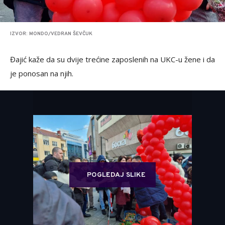
IZVOR: MONDO/VEDRAN ŠEVČUK
Đajić kaže da su dvije trećine zaposlenih na UKC-u žene i da
je ponosan na njih.
POGLEDAJ SLIKE