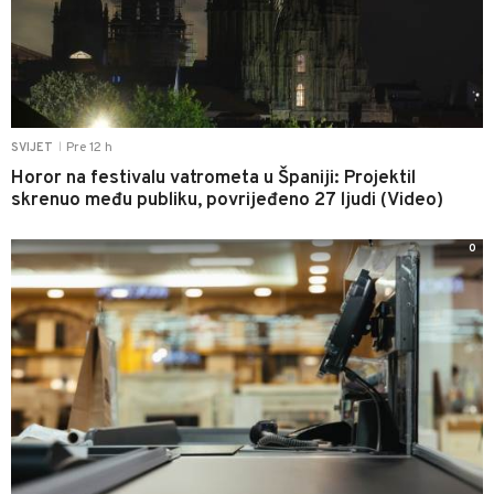
Pre 12 h
SVIJET
|
Horor na festivalu vatrometa u Španiji: Projektil
skrenuo među publiku, povrijeđeno 27 ljudi (Video)
0