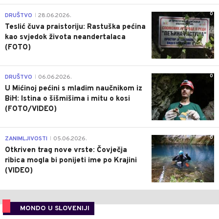
0
DRUŠTVO
28.06.2026.
|
Teslić čuva praistoriju: Rastuška pećina
kao svjedok života neandertalaca
(FOTO)
0
DRUŠTVO
06.06.2026.
|
U Mićinoj pećini s mladim naučnikom iz
BiH: Istina o šišmišima i mitu o kosi
(FOTO/VIDEO)
0
ZANIMLJIVOSTI
05.06.2026.
|
Otkriven trag nove vrste: Čovječja
ribica mogla bi ponijeti ime po Krajini
(VIDEO)
MONDO U SLOVENIJI