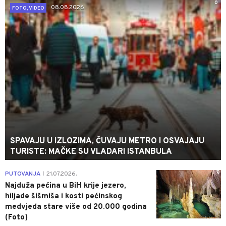
0
08.08.2026.
FOTO, VIDEO
SPAVAJU U IZLOZIMA, ČUVAJU METRO I OSVAJAJU
TURISTE: MAČKE SU VLADARI ISTANBULA
0
PUTOVANJA
21.07.2026.
|
Najduža pećina u BiH krije jezero,
hiljade šišmiša i kosti pećinskog
medvjeda stare više od 20.000 godina
(Foto)