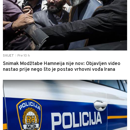
Pre 10 h
SVIJET
|
Snimak Modžtabe Hamneija nije nov: Objavljen video
nastao prije nego što je postao vrhovni vođa Irana
0