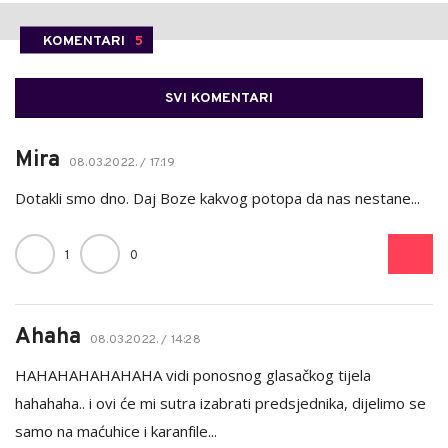
KOMENTARI
5
SVI KOMENTARI
Mira
08.03.2022. / 17:19
Dotakli smo dno. Daj Boze kakvog potopa da nas nestane...
1
0
Ahaha
08.03.2022. / 14:28
HAHAHAHAHAHAHA vidi ponosnog glasačkog tijela
hahahaha.. i ovi će mi sutra izabrati predsjednika, dijelimo se
samo na maćuhice i karanfile...