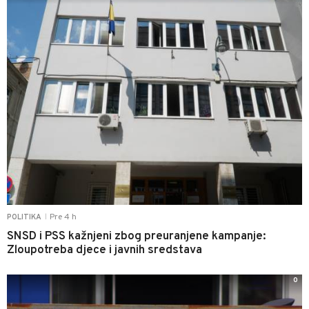
Pre 4 h
POLITIKA
|
SNSD i PSS kažnjeni zbog preuranjene kampanje:
Zloupotreba djece i javnih sredstava
0