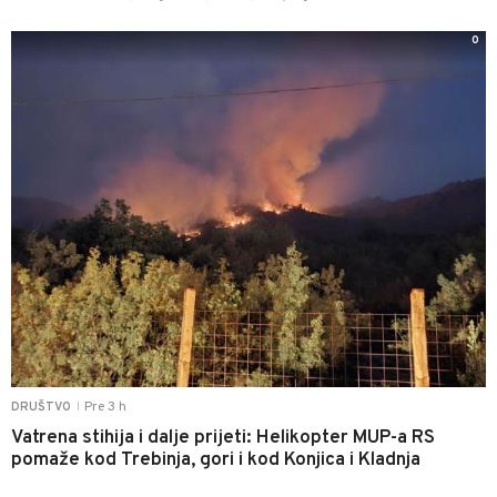
0
Pre 3 h
DRUŠTVO
|
Vatrena stihija i dalje prijeti: Helikopter MUP-a RS
pomaže kod Trebinja, gori i kod Konjica i Kladnja