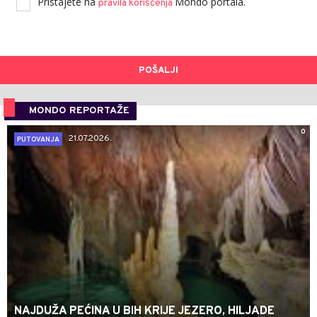
Pristajete na
Mondo portala.
pravila korišćenja
POŠALJI
MONDO REPORTAŽE
0
21.07.2026.
PUTOVANJA
NAJDUŽA PEĆINA U BIH KRIJE JEZERO, HILJADE