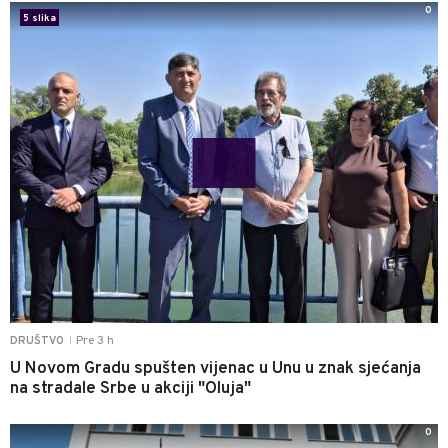
0
5 slika
Pre 3 h
DRUŠTVO
|
U Novom Gradu spušten vijenac u Unu u znak sjećanja
na stradale Srbe u akciji "Oluja"
0