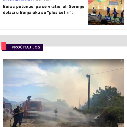
OSTALI SPORTOVI
14.02.2021.
|
Borac potonuo, pa se vratio, ali Gorenje
dolazi u Banjaluku sa "plus četiri"!
PROČITAJ JOŠ
0