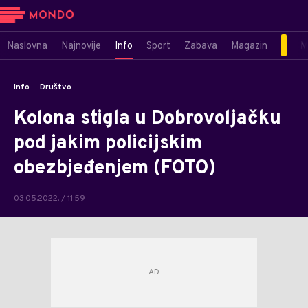
Naslovna
Najnovije
Info
Sport
Zabava
Magazin
M
Info
Društvo
Kolona stigla u Dobrovoljačku
pod jakim policijskim
obezbjeđenjem (FOTO)
03.05.2022. / 11:59