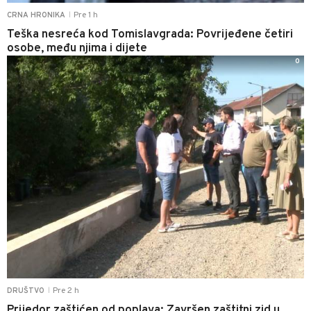
Pre 1 h
CRNA HRONIKA
|
Teška nesreća kod Tomislavgrada: Povrijeđene četiri
osobe, među njima i dijete
0
Pre 2 h
DRUŠTVO
|
Prijedor zaštićen od poplava: Završen zaštitni zid u