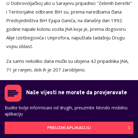
U Dobrovoljačkoj ulici u Sarajevu pripadnici "Zelenih beretki"
i Teritorijalne odbrane BiH su, prema naredbama člana
Predsjedništva BiH Ejupa Ganića, na današnji dan 1992.
godine napale kolonu vozila JNA koja je, prema dogovoru
Alije Izetbegovića i Unprofora, napuštala tadašnju Drugu
vojnu oblast.
Za samo nekoliko dana mučki su ubijena 42 pripadnika JNA,
71 je ranjen, dok ih je 207 zarobljeno.
Naše vijesti ne morate da provjeravate
Budite bolje informisani od drugih, preuzmite Mondo mobilnu
aplikaciju
PREUZMI APLIKACIJU