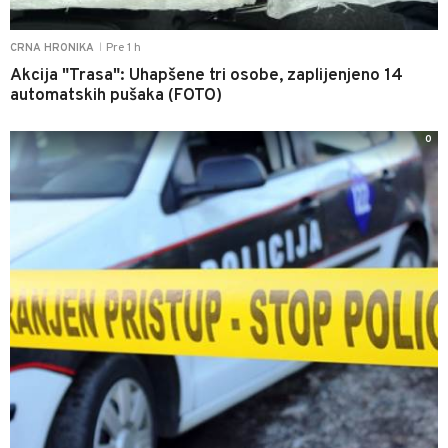
Pre 1 h
CRNA HRONIKA
|
Akcija "Trasa": Uhapšene tri osobe, zaplijenjeno 14
automatskih pušaka (FOTO)
0