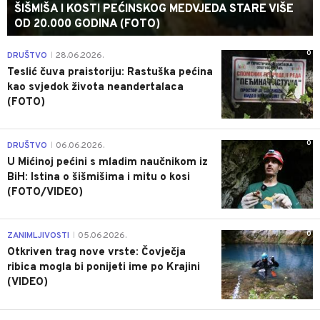
ŠIŠMIŠA I KOSTI PEĆINSKOG MEDVJEDA STARE VIŠE
OD 20.000 GODINA (FOTO)
0
DRUŠTVO
28.06.2026.
|
Teslić čuva praistoriju: Rastuška pećina
kao svjedok života neandertalaca
(FOTO)
0
DRUŠTVO
06.06.2026.
|
U Mićinoj pećini s mladim naučnikom iz
BiH: Istina o šišmišima i mitu o kosi
(FOTO/VIDEO)
0
ZANIMLJIVOSTI
05.06.2026.
|
Otkriven trag nove vrste: Čovječja
ribica mogla bi ponijeti ime po Krajini
(VIDEO)