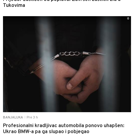
Tukovima
0
Pre 3 h
BANJALUKA
|
Profesionalni kradljivac automobila ponovo uhapšen:
Ukrao BMW-a pa ga slupao i pobjegao