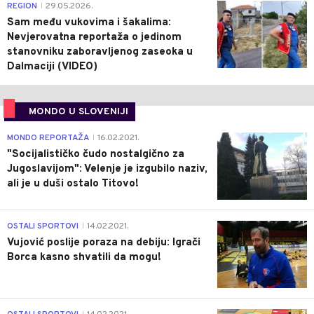
0
REGION
29.05.2026.
|
Sam među vukovima i šakalima:
Nevjerovatna reportaža o jedinom
stanovniku zaboravljenog zaseoka u
Dalmaciji (VIDEO)
MONDO U SLOVENIJI
4
MONDO REPORTAŽA
16.02.2021.
|
"Socijalističko čudo nostalgično za
Jugoslavijom": Velenje je izgubilo naziv,
ali je u duši ostalo Titovo!
1
OSTALI SPORTOVI
14.02.2021.
|
Vujović poslije poraza na debiju: Igrači
Borca kasno shvatili da mogu!
3