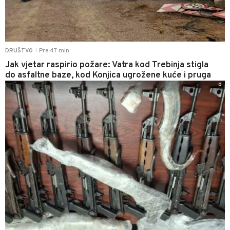
Pre 47 min
DRUŠTVO
|
Jak vjetar raspirio požare: Vatra kod Trebinja stigla
do asfaltne baze, kod Konjica ugrožene kuće i pruga
0