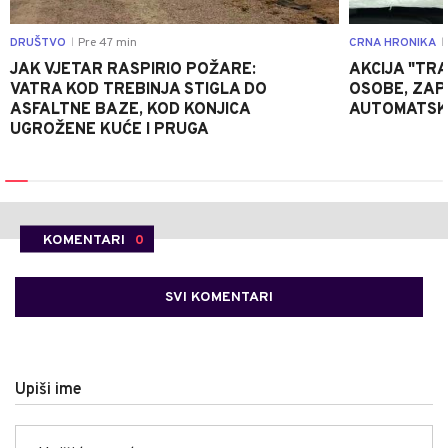
DRUŠTVO
Pre 47 min
CRNA HRONIKA
|
|
JAK VJETAR RASPIRIO POŽARE:
AKCIJA "TRA
VATRA KOD TREBINJA STIGLA DO
OSOBE, ZAP
ASFALTNE BAZE, KOD KONJICA
AUTOMATSKI
UGROŽENE KUĆE I PRUGA
KOMENTARI
0
SVI KOMENTARI
Upiši ime