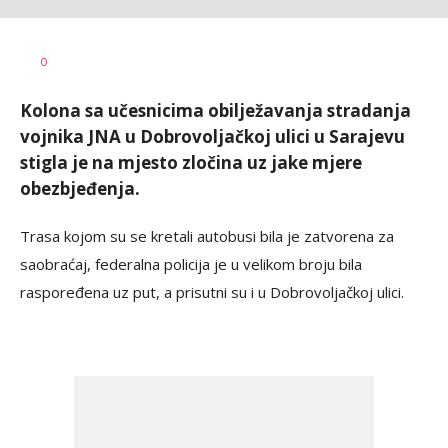
Željko
AUTOR
0
Svitlica
Kolona sa učesnicima obilježavanja stradanja
vojnika JNA u Dobrovoljačkoj ulici u Sarajevu
stigla je na mjesto zločina uz jake mjere
obezbjeđenja.
Trasa kojom su se kretali autobusi bila je zatvorena za
saobraćaj, federalna policija je u velikom broju bila
raspoređena uz put, a prisutni su i u Dobrovoljačkoj ulici.