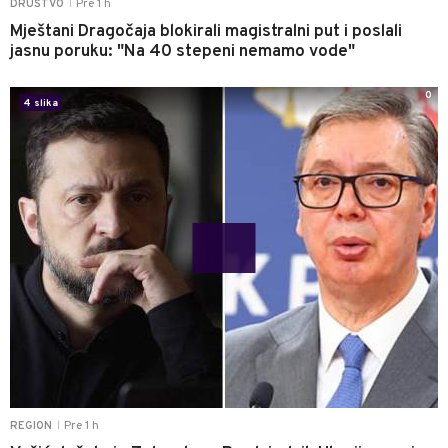
Pre 1 h
DRUŠTVO
|
Mještani Dragočaja blokirali magistralni put i poslali
jasnu poruku: "Na 40 stepeni nemamo vode"
0
4 slika
Pre 1 h
REGION
|