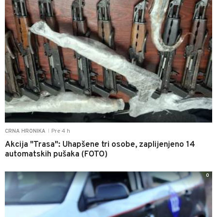
Pre 4 h
CRNA HRONIKA
|
Akcija "Trasa": Uhapšene tri osobe, zaplijenjeno 14
automatskih pušaka (FOTO)
0