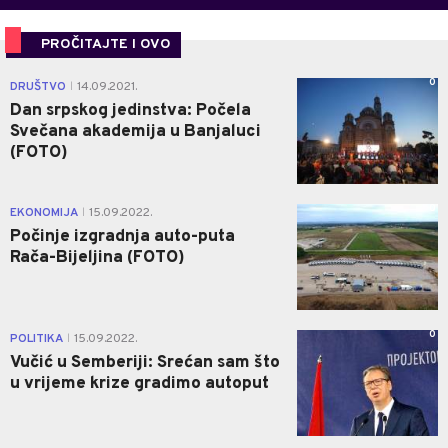
PROČITAJTE I OVO
0
DRUŠTVO
14.09.2021.
|
Dan srpskog jedinstva: Počela
Svečana akademija u Banjaluci
(FOTO)
0
EKONOMIJA
15.09.2022.
|
Počinje izgradnja auto-puta
Rača-Bijeljina (FOTO)
0
POLITIKA
15.09.2022.
|
Vučić u Semberiji: Srećan sam što
u vrijeme krize gradimo autoput