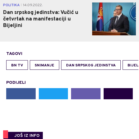
0
POLITIKA
14.09.2022.
|
Dan srpskog jedinstva: Vučić u
četvrtak na manifestaciji u
Bijeljini
TAGOVI
BN TV
SNIMANJE
DAN SRPSKOG JEDINSTVA
BIJEL
PODIJELI
JOŠ IZ INFO