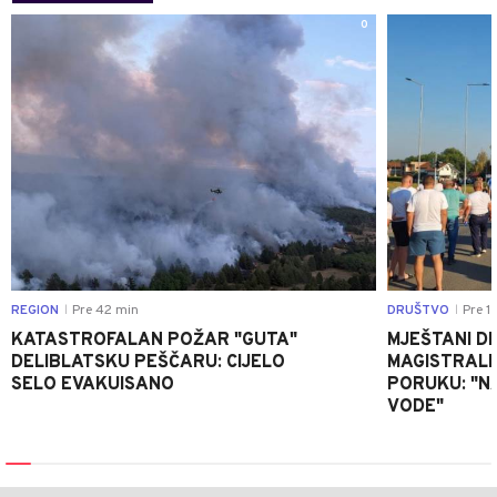
0
REGION
Pre 42 min
DRUŠTVO
Pre 1 
|
|
KATASTROFALAN POŽAR "GUTA"
MJEŠTANI D
DELIBLATSKU PEŠČARU: CIJELO
MAGISTRALNI
SELO EVAKUISANO
PORUKU: "N
VODE"