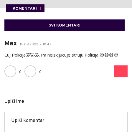
KOMENTARI
1
SVI KOMENTARI
Max
15.09.2022. / 10:47
Cuj Policija🤣🤣🤣. Pa neiskljucuje struju Policija 😅😅😅😅
0
0
Upiši ime