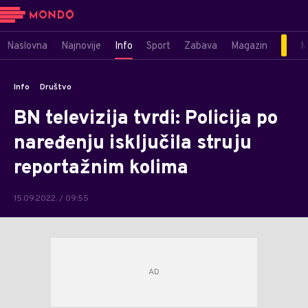
Naslovna
Najnovije
Info
Sport
Zabava
Magazin
M
Info
Društvo
BN televizija tvrdi: Policija po
naređenju isključila struju
reportažnim kolima
15.09.2022. / 09:55