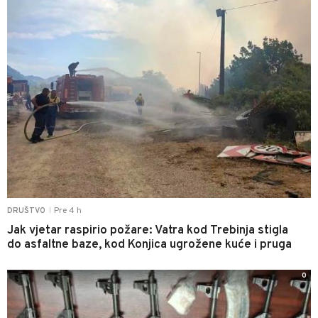
Pre 4 h
DRUŠTVO
|
Jak vjetar raspirio požare: Vatra kod Trebinja stigla
do asfaltne baze, kod Konjica ugrožene kuće i pruga
0