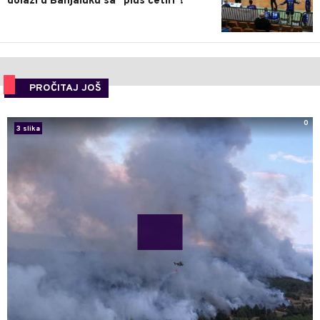
dolazi u Banjaluku sa "plus četiri"!
PROČITAJ JOŠ
0
3 slika