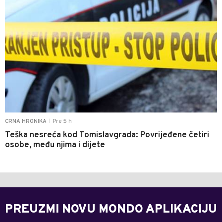
Pre 5 h
CRNA HRONIKA
|
Teška nesreća kod Tomislavgrada: Povrijeđene četiri
osobe, među njima i dijete
PREUZMI NOVU MONDO APLIKACIJU