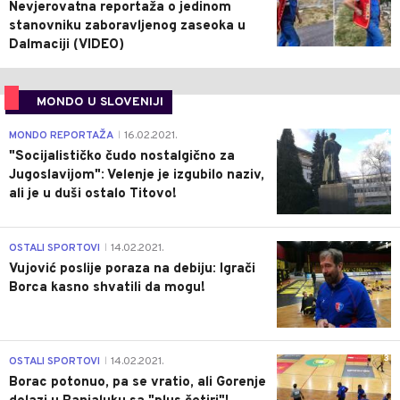
Nevjerovatna reportaža o jedinom
stanovniku zaboravljenog zaseoka u
Dalmaciji (VIDEO)
MONDO U SLOVENIJI
4
MONDO REPORTAŽA
16.02.2021.
|
"Socijalističko čudo nostalgično za
Jugoslavijom": Velenje je izgubilo naziv,
ali je u duši ostalo Titovo!
1
OSTALI SPORTOVI
14.02.2021.
|
Vujović poslije poraza na debiju: Igrači
Borca kasno shvatili da mogu!
3
OSTALI SPORTOVI
14.02.2021.
|
Borac potonuo, pa se vratio, ali Gorenje