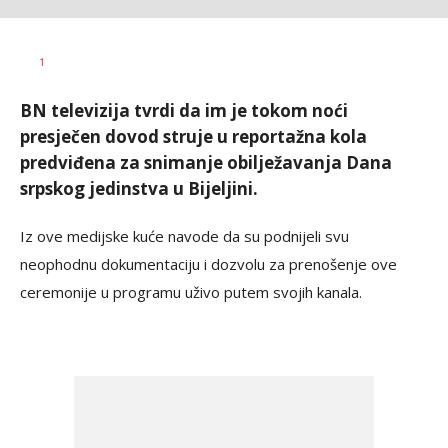
Nikolina
AUTOR
1
Damjanić
BN televizija tvrdi da im je tokom noći
presječen dovod struje u reportažna kola
predviđena za snimanje obilježavanja Dana
srpskog jedinstva u Bijeljini.
Iz ove medijske kuće navode da su podnijeli svu
neophodnu dokumentaciju i dozvolu za prenošenje ove
ceremonije u programu uživo putem svojih kanala.