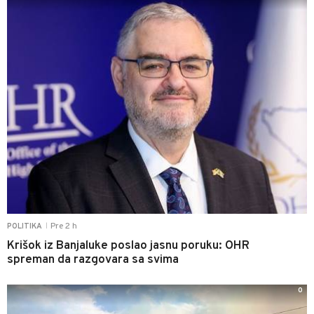
Pre 2 h
POLITIKA
|
Krišok iz Banjaluke poslao jasnu poruku: OHR
spreman da razgovara sa svima
0