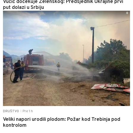
Vučić dočekuje Zelenskog: Predsjednik Ukrajine prvi
put dolazi u Srbiju
0
Pre 1 h
DRUŠTVO
|
Veliki napori urodili plodom: Požar kod Trebinja pod
kontrolom