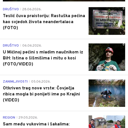
0
DRUŠTVO
28.06.2026.
|
Teslić čuva praistoriju: Rastuška pećina
kao svjedok života neandertalaca
(FOTO)
0
DRUŠTVO
06.06.2026.
|
U Mićinoj pećini s mladim naučnikom iz
BiH: Istina o šišmišima i mitu o kosi
(FOTO/VIDEO)
0
ZANIMLJIVOSTI
05.06.2026.
|
Otkriven trag nove vrste: Čovječja
ribica mogla bi ponijeti ime po Krajini
(VIDEO)
0
REGION
29.05.2026.
|
Sam među vukovima i šakalima: