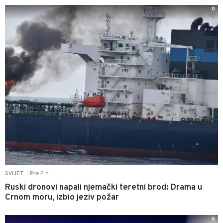
0
Pre 2 h
SVIJET
|
Ruski dronovi napali njemački teretni brod: Drama u
Crnom moru, izbio jeziv požar
0