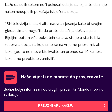
Kažu da su ih tokom noći pokušali udaljiti sa trga, te da im je
nakon neuspjelih pokušaja isključena struja.
"BN televizija iznalazi alternativna rješenja kako bi svojim
gledaocima omogućila da prate današnja dešavanja u
Bijeljini, putem više pokretnih ranaca, što je u startu bila
rezervna opcija na koju smo se na vrijeme pripremili, ali
kako god to ne moze biti kvalitetan prenos sa 10 kamera
kako smo prvobitno zamislili".
Naše vijesti ne morate da provjeravate
Budite bolje informisani od drugih, preuzmite Mondo mobilnu
aplikaciju
PREUZMI APLIKACIJU