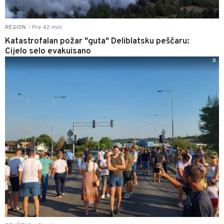
Pre 42 min
REGION
|
Katastrofalan požar "guta" Deliblatsku peščaru:
Cijelo selo evakuisano
0