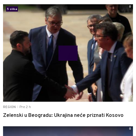
0
5 slika
Pre 2 h
REGION
|
Zelenski u Beogradu: Ukrajina neće priznati Kosovo
0