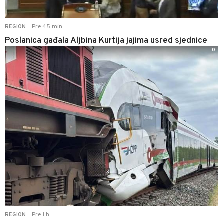
Pre 45 min
REGION
|
Poslanica gađala Aljbina Kurtija jajima usred sjednice
0
Pre 1 h
REGION
|