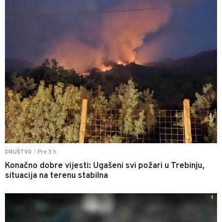
Pre 3 h
DRUŠTVO
|
Konačno dobre vijesti: Ugašeni svi požari u Trebinju,
situacija na terenu stabilna
1