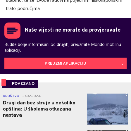
stabilno, te se izvode radovi na pojedinim niskonaponskim
trafo-područjima.
Naše vijesti ne morate da provjeravate
Budite bolje informisani od drugih, preuzmite Mondo mobilnu
aplikaciju
PREUZMI APLIKACIJU
POVEZANO
0
DRUŠTVO
27.02.2023.
|
Drugi dan bez struje u nekoliko
opština: U školama otkazana
nastava