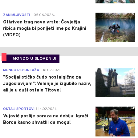
0
ZANIMLJIVOSTI
05.06.2026.
|
Otkriven trag nove vrste: Čovječja
ribica mogla bi ponijeti ime po Krajini
(VIDEO)
MONDO U SLOVENIJI
4
MONDO REPORTAŽA
16.02.2021.
|
"Socijalističko čudo nostalgično za
Jugoslavijom": Velenje je izgubilo naziv,
ali je u duši ostalo Titovo!
1
OSTALI SPORTOVI
14.02.2021.
|
Vujović poslije poraza na debiju: Igrači
Borca kasno shvatili da mogu!