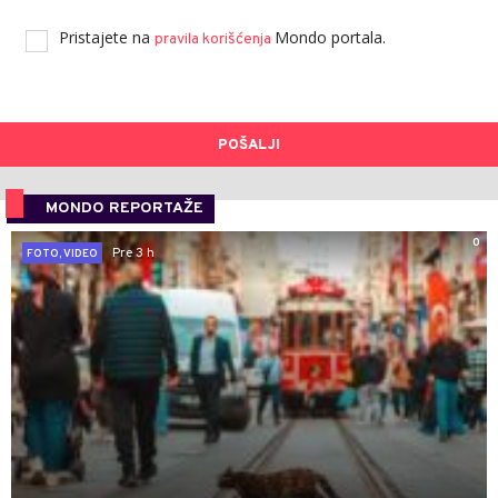
Pristajete na
Mondo portala.
pravila korišćenja
POŠALJI
MONDO REPORTAŽE
0
Pre 3 h
FOTO, VIDEO