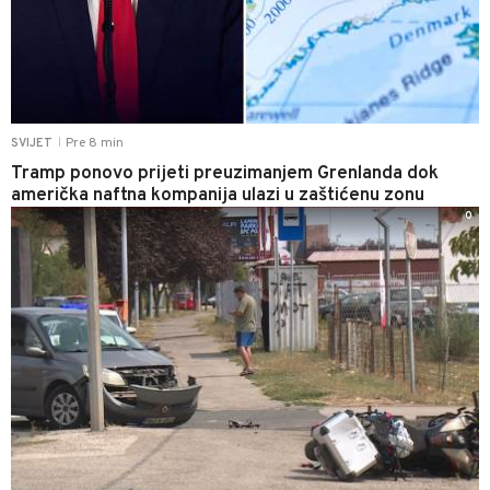
Pre 8 min
SVIJET
|
Tramp ponovo prijeti preuzimanjem Grenlanda dok
američka naftna kompanija ulazi u zaštićenu zonu
0