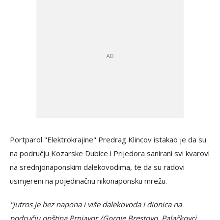
Portparol "Elektrokrajine" Predrag Klincov istakao je da su
na području Kozarske Dubice i Prijedora sanirani svi kvarovi
na srednjonaponskim dalekovodima, te da su radovi
usmjereni na pojedinačnu nikonaponsku mrežu.
"Jutros je bez napona i više dalekovoda i dionica na
području opština Prnjavor /Gornje Brestovo, Palačkovci,