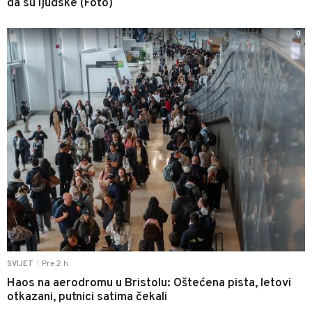
da su ljudske (Foto)
0
Pre 2 h
SVIJET
|
Haos na aerodromu u Bristolu: Oštećena pista, letovi
otkazani, putnici satima čekali