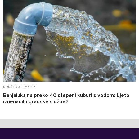
Pre 4 h
DRUŠTVO
|
Banjaluka na preko 40 stepeni kuburi s vodom: Ljeto
iznenadilo gradske službe?