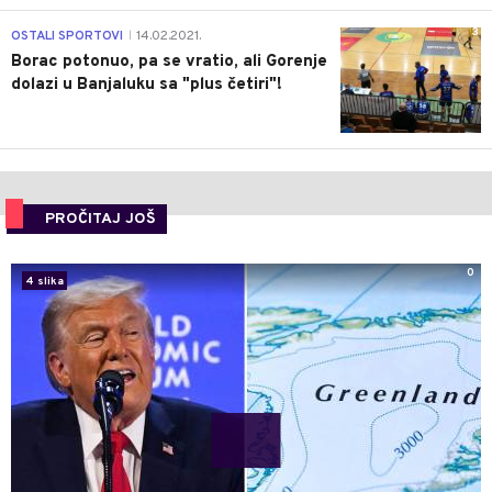
3
OSTALI SPORTOVI
14.02.2021.
|
Borac potonuo, pa se vratio, ali Gorenje
dolazi u Banjaluku sa "plus četiri"!
PROČITAJ JOŠ
0
4 slika