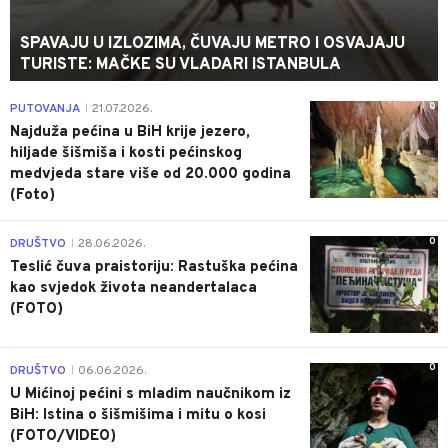
SPAVAJU U IZLOZIMA, ČUVAJU METRO I OSVAJAJU
TURISTE: MAČKE SU VLADARI ISTANBULA
0
PUTOVANJA
21.07.2026.
|
Najduža pećina u BiH krije jezero,
hiljade šišmiša i kosti pećinskog
medvjeda stare više od 20.000 godina
(Foto)
0
DRUŠTVO
28.06.2026.
|
Teslić čuva praistoriju: Rastuška pećina
kao svjedok života neandertalaca
(FOTO)
0
DRUŠTVO
06.06.2026.
|
U Mićinoj pećini s mladim naučnikom iz
BiH: Istina o šišmišima i mitu o kosi
(FOTO/VIDEO)