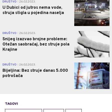
0
DRUŠTVO
26.02.2023.
|
U Dubici od jutros nema vode,
struja stigla u pojedina naselja
2
DRUŠTVO
26.02.2023.
|
Snijeg izazvao brojne probleme:
Otežan saobraćaj, bez struje pola
Krajine
0
DRUŠTVO
26.02.2023.
|
Bijeljina: Bez struje danas 5.000
potrošača
TAGOVI