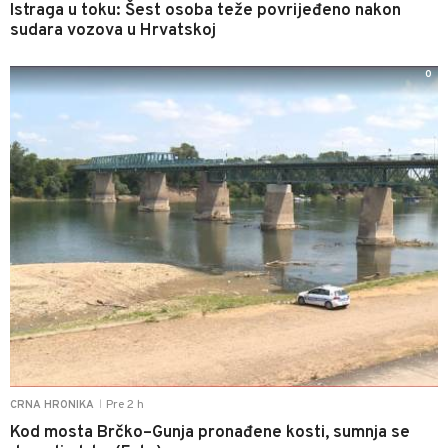
Istraga u toku: Šest osoba teže povrijeđeno nakon
sudara vozova u Hrvatskoj
0
Pre 2 h
CRNA HRONIKA
|
Kod mosta Brčko–Gunja pronađene kosti, sumnja se