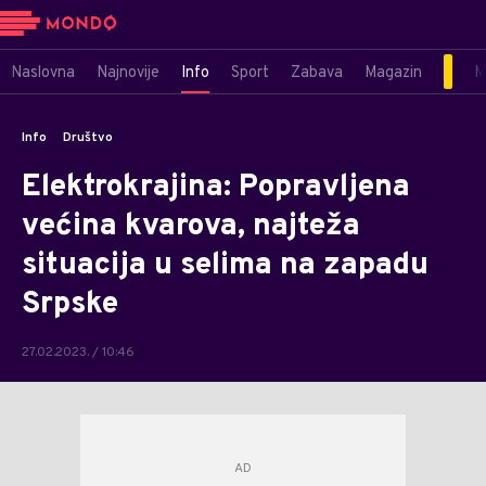
Naslovna
Najnovije
Info
Sport
Zabava
Magazin
M
Info
Društvo
Elektrokrajina: Popravljena
većina kvarova, najteža
situacija u selima na zapadu
Srpske
27.02.2023. / 10:46