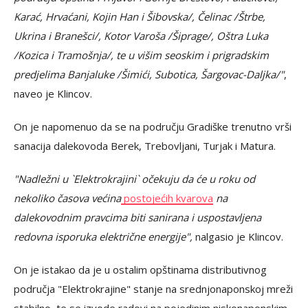
Karać, Hrvaćani, Kojin Han i Šibovska/, Čelinac /Štrbe,
Ukrina i Branešci/, Kotor Varoša /Šiprage/, Oštra Luka
/Kozica i Tramošnja/, te u višim seoskim i prigradskim
predjelima Banjaluke /Šimići, Subotica, Šargovac-Daljka/"
,
naveo je Klincov.
On je napomenuo da se na području Gradiške trenutno vrši
sanacija dalekovoda Berek, Trebovljani, Turjak i Matura.
"Nadležni u `Elektrokrajini` očekuju da će u roku od
nekoliko časova većina
postojećih kvarova
na
dalekovodnim pravcima biti sanirana i uspostavljena
redovna isporuka električne energije",
nalgasio je Klincov.
On je istakao da je u ostalim opštinama distributivnog
područja "Elektrokrajine" stanje na srednjonaponskoj mreži