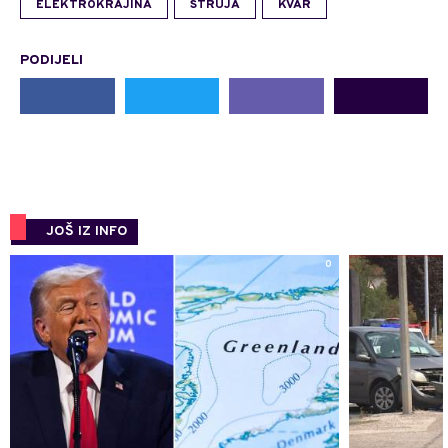
ELEKTROKRAJINA
STRUJA
KVAR
PODIJELI
JOŠ IZ INFO
0