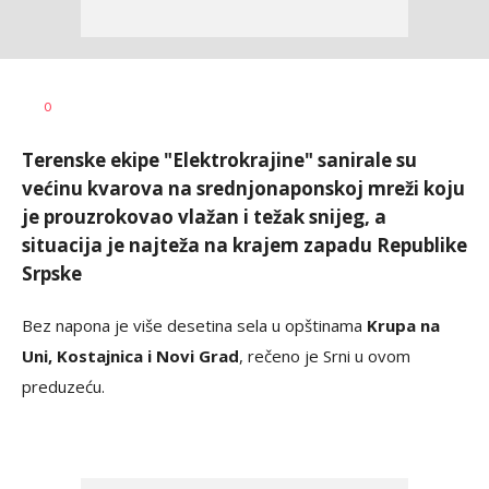
Željko
AUTOR
0
Svitlica
Terenske ekipe "Elektrokrajine" sanirale su
većinu kvarova na srednjonaponskoj mreži koju
je prouzrokovao vlažan i težak snijeg, a
situacija je najteža na krajem zapadu Republike
Srpske
Bez napona je više desetina sela u opštinama
Krupa na
Uni, Kostajnica i Novi Grad
, rečeno je Srni u ovom
preduzeću.