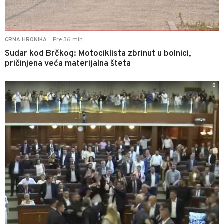
Pre 36 min
CRNA HRONIKA
|
Sudar kod Brčkog: Motociklista zbrinut u bolnici,
pričinjena veća materijalna šteta
0