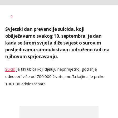
Željko
AUTOR
0
Svitlica
Svjetski dan prevencije suicida, koji
obilježavamo svakog 10. septembra, je dan
kada se širom svijeta diže svijest o surovim
posljedicama samoubistava i udruženo radi na
njihovom sprječavanju.
Suicid
je tihi ubica koji djeluju neprimjetno, godišnje
odnoseći više od 700.000 života, među kojima je preko
100.000 adolescenata.