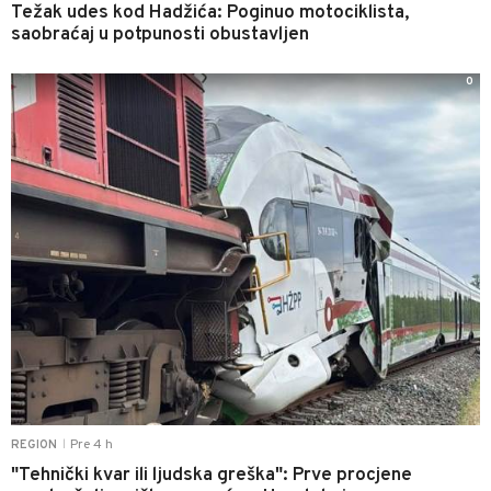
Težak udes kod Hadžića: Poginuo motociklista,
saobraćaj u potpunosti obustavljen
0
Pre 4 h
REGION
|
"Tehnički kvar ili ljudska greška": Prve procjene