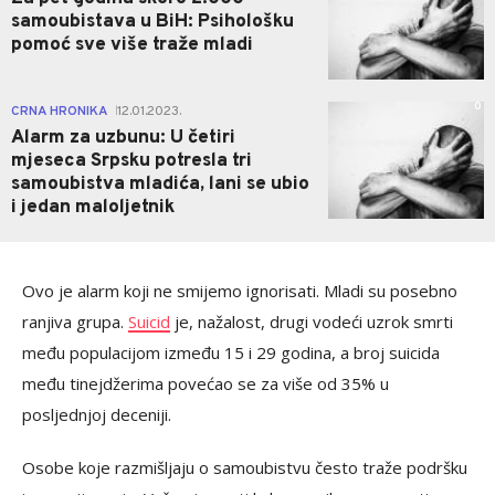
samoubistava u BiH: Psihološku
pomoć sve više traže mladi
0
CRNA HRONIKA
12.01.2023.
|
Alarm za uzbunu: U četiri
mjeseca Srpsku potresla tri
samoubistva mladića, lani se ubio
i jedan maloljetnik
Ovo je alarm koji ne smijemo ignorisati. Mladi su posebno
ranjiva grupa.
Suicid
je, nažalost, drugi vodeći uzrok smrti
među populacijom između 15 i 29 godina, a broj suicida
među tinejdžerima povećao se za više od 35% u
posljednjoj deceniji.
Osobe koje razmišljaju o samoubistvu često traže podršku