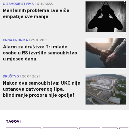
0
O SAMOUBISTVIMA
01.11.2022.
|
Mentalnih problema sve više,
empatije sve manje
2
CRNA HRONIKA
29.10.2022.
|
Alarm za društvo: Tri mlade
osobe u RS izvršile samoubistvo
u mjesec dana
2
DRUŠTVO
20.04.2021.
|
Nakon dva samoubistva: UKC nije
ustanova zatvorenog tipa,
blindiranje prozora nije opcija!
TAGOVI