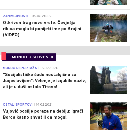
0
ZANIMLJIVOSTI
05.06.2026.
|
Otkriven trag nove vrste: Čovječja
ribica mogla bi ponijeti ime po Krajini
(VIDEO)
MONDO U SLOVENIJI
4
MONDO REPORTAŽA
16.02.2021.
|
"Socijalističko čudo nostalgično za
Jugoslavijom": Velenje je izgubilo naziv,
ali je u duši ostalo Titovo!
1
OSTALI SPORTOVI
14.02.2021.
|
Vujović poslije poraza na debiju: Igrači
Borca kasno shvatili da mogu!