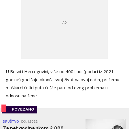
U Bosni i Hercegovini, više od 400 ljudi (podaci iz 2021.
godine) godišnje okonča svoj život na ovaj način, pri čemu
muškarci četiri puta češće pate od ovog problema u
odnosu na žene.
POVEZANO
1
DRUŠTVO
03.11.2022.
|
Za pet godina skoro 2.000