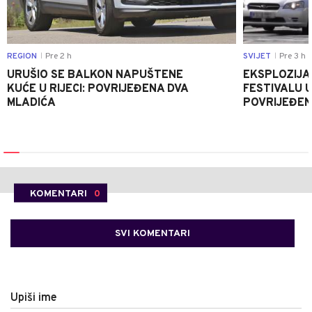
REGION
Pre 2 h
SVIJET
Pre 3 h
|
|
URUŠIO SE BALKON NAPUŠTENE
EKSPLOZIJA
KUĆE U RIJECI: POVRIJEĐENA DVA
FESTIVALU 
MLADIĆA
POVRIJEĐEN
KOMENTARI
0
SVI KOMENTARI
Upiši ime