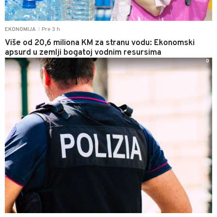
Pre 3 h
EKONOMIJA
|
Više od 20,6 miliona KM za stranu vodu: Ekonomski
apsurd u zemlji bogatoj vodnim resursima
0