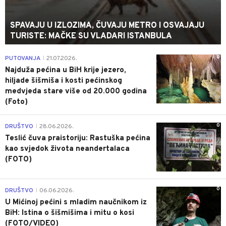
SPAVAJU U IZLOZIMA, ČUVAJU METRO I OSVAJAJU
TURISTE: MAČKE SU VLADARI ISTANBULA
0
PUTOVANJA
21.07.2026.
|
Najduža pećina u BiH krije jezero,
hiljade šišmiša i kosti pećinskog
medvjeda stare više od 20.000 godina
(Foto)
0
DRUŠTVO
28.06.2026.
|
Teslić čuva praistoriju: Rastuška pećina
kao svjedok života neandertalaca
(FOTO)
0
DRUŠTVO
06.06.2026.
|
U Mićinoj pećini s mladim naučnikom iz
BiH: Istina o šišmišima i mitu o kosi
(FOTO/VIDEO)