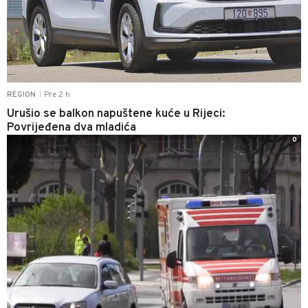
Pre 2 h
REGION
|
Urušio se balkon napuštene kuće u Rijeci:
Povrijeđena dva mladića
0