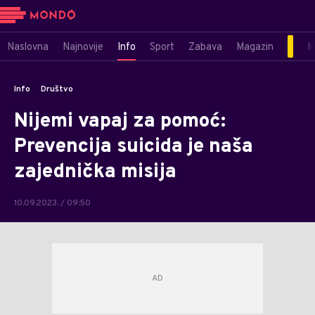
Naslovna
Najnovije
Info
Sport
Zabava
Magazin
M
Info
Društvo
Nijemi vapaj za pomoć:
Prevencija suicida je naša
zajednička misija
10.09.2023. / 09:50