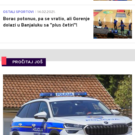
3
OSTALI SPORTOVI
14.02.2021.
|
Borac potonuo, pa se vratio, ali Gorenje
dolazi u Banjaluku sa "plus četiri"!
PROČITAJ JOŠ
0