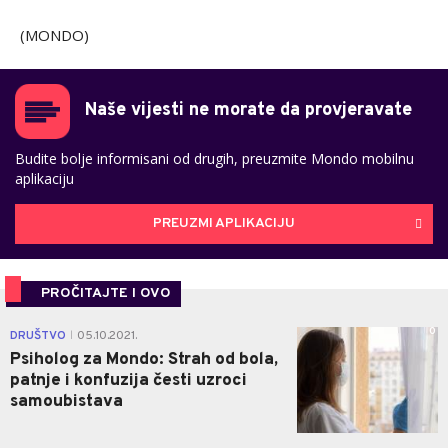
(MONDO)
Naše vijesti ne morate da provjeravate
Budite bolje informisani od drugih, preuzmite Mondo mobilnu
aplikaciju
PREUZMI APLIKACIJU
PROČITAJTE I OVO
0
DRUŠTVO
05.10.2021.
|
Psiholog za Mondo: Strah od bola,
patnje i konfuzija česti uzroci
samoubistava