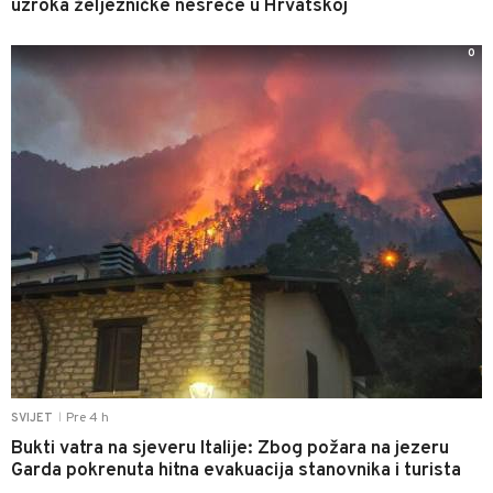
uzroka željezničke nesreće u Hrvatskoj
0
Pre 4 h
SVIJET
|
Bukti vatra na sjeveru Italije: Zbog požara na jezeru
Garda pokrenuta hitna evakuacija stanovnika i turista