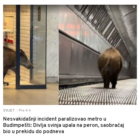
0
Pre 4 h
SVIJET
|
Nesvakidašnji incident paralizovao metro u
Budimpešti: Divlja svinja upala na peron, saobraćaj
bio u prekidu do podneva