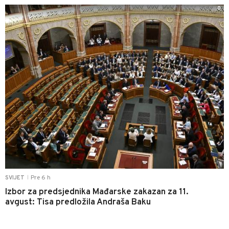
0
Pre 6 h
SVIJET
|
Izbor za predsjednika Mađarske zakazan za 11.
avgust: Tisa predložila Andraša Baku