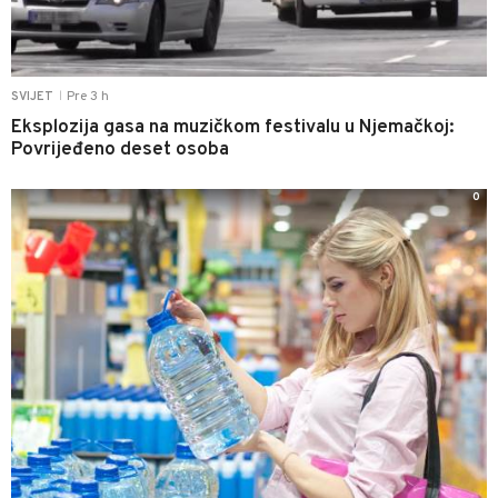
Pre 3 h
SVIJET
|
Eksplozija gasa na muzičkom festivalu u Njemačkoj:
Povrijeđeno deset osoba
0