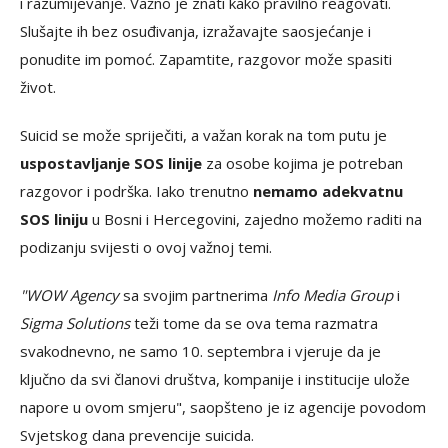
i razumijevanje. Važno je znati kako pravilno reagovati.
Slušajte ih bez osuđivanja, izražavajte saosjećanje i
ponudite im pomoć. Zapamtite, razgovor može spasiti
život.
Suicid se može spriječiti, a važan korak na tom putu je
uspostavljanje SOS linije
za osobe kojima je potreban
razgovor i podrška. Iako trenutno
nemamo adekvatnu
SOS liniju
u Bosni i Hercegovini, zajedno možemo raditi na
podizanju svijesti o ovoj važnoj temi.
"WOW Agency
sa svojim partnerima
Info Media Group
i
Sigma Solutions
teži tome da se ova tema razmatra
svakodnevno, ne samo 10. septembra i vjeruje da je
ključno da svi članovi društva, kompanije i institucije ulože
napore u ovom smjeru", saopšteno je iz agencije povodom
Svjetskog dana prevencije suicida.