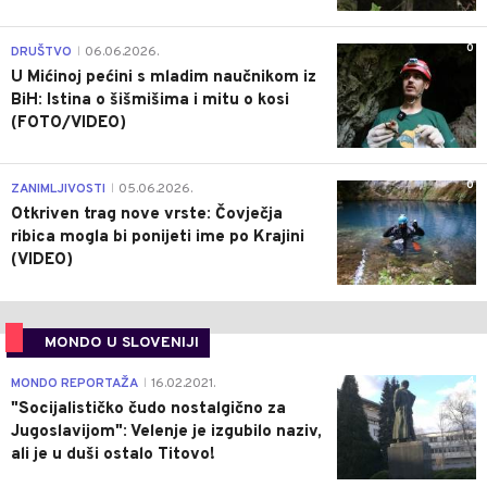
0
DRUŠTVO
06.06.2026.
|
U Mićinoj pećini s mladim naučnikom iz
BiH: Istina o šišmišima i mitu o kosi
(FOTO/VIDEO)
0
ZANIMLJIVOSTI
05.06.2026.
|
Otkriven trag nove vrste: Čovječja
ribica mogla bi ponijeti ime po Krajini
(VIDEO)
MONDO U SLOVENIJI
4
MONDO REPORTAŽA
16.02.2021.
|
"Socijalističko čudo nostalgično za
Jugoslavijom": Velenje je izgubilo naziv,
ali je u duši ostalo Titovo!