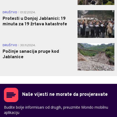
0
DRUŠTVO
01.12.2024.
|
Protesti u Donjoj Jablanici: 19
minuta za 19 žrtava katastrofe
0
DRUŠTVO
30.11.2024.
|
Počinje sanacija pruge kod
Jablanice
Naše vijesti ne morate da provjeravate
Budite bolje informisani od drugih, preuzmite Mondo mobilnu
aplikaciju