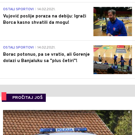
1
OSTALI SPORTOVI
14.02.2021.
|
Vujović poslije poraza na debiju: Igrači
Borca kasno shvatili da mogu!
3
OSTALI SPORTOVI
14.02.2021.
|
Borac potonuo, pa se vratio, ali Gorenje
dolazi u Banjaluku sa "plus četiri"!
PROČITAJ JOŠ
0