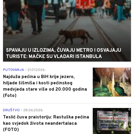
SPAVAJU U IZLOZIMA, ČUVAJU METRO I OSVAJAJU
TURISTE: MAČKE SU VLADARI ISTANBULA
0
PUTOVANJA
21.07.2026.
|
Najduža pećina u BiH krije jezero,
hiljade šišmiša i kosti pećinskog
medvjeda stare više od 20.000 godina
(Foto)
0
DRUŠTVO
28.06.2026.
|
Teslić čuva praistoriju: Rastuška pećina
kao svjedok života neandertalaca
(FOTO)