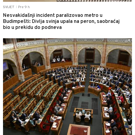
Pre 9 h
SVIJET
|
Nesvakidašnji incident paralizovao metro u
Budimpešti: Divlja svinja upala na peron, saobraćaj
bio u prekidu do podneva
0