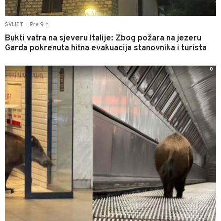
Pre 9 h
SVIJET
|
Bukti vatra na sjeveru Italije: Zbog požara na jezeru
Garda pokrenuta hitna evakuacija stanovnika i turista
0