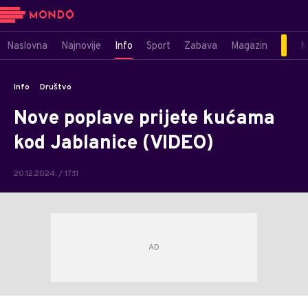
Naslovna
Najnovije
Info
Sport
Zabava
Magazin
M
Info
Društvo
Nove poplave prijete kućama
kod Jablanice (VIDEO)
20.12.2024. / 17:11