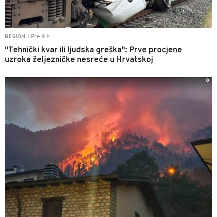
Pre 9 h
REGION
|
"Tehnički kvar ili ljudska greška": Prve procjene
uzroka željezničke nesreće u Hrvatskoj
0