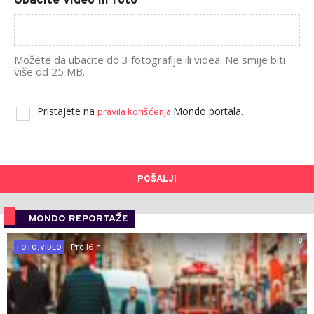
Ubacite video ili foto
Možete da ubacite do 3 fotografije ili videa. Ne smije biti
više od 25 MB.
Pristajete na
Mondo portala.
pravila korišćenja
POŠALJI
MONDO REPORTAŽE
0
Pre 16 h
FOTO, VIDEO