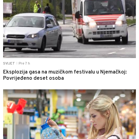
Pre 7 h
SVIJET
|
Eksplozija gasa na muzičkom festivalu u Njemačkoj:
Povrijeđeno deset osoba
0