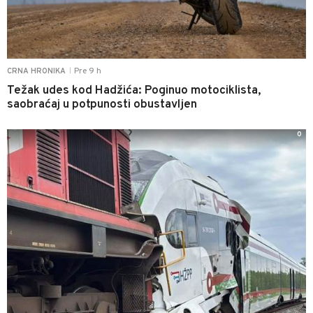
Pre 9 h
CRNA HRONIKA
|
Težak udes kod Hadžića: Poginuo motociklista,
saobraćaj u potpunosti obustavljen
0