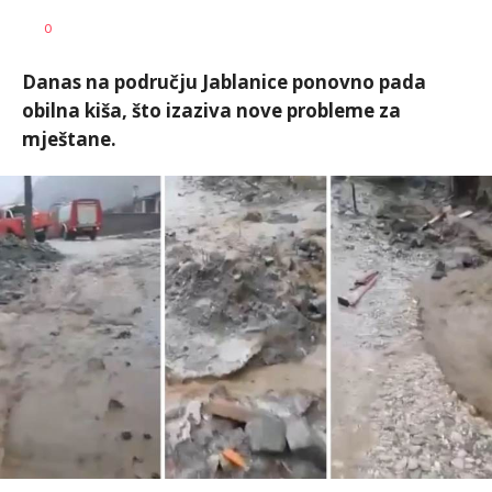
Dragana
AUTOR
0
Božić
Danas na području Jablanice ponovno pada
obilna kiša, što izaziva nove probleme za
mještane.