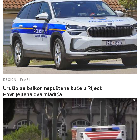
Pre 7 h
REGION
|
Urušio se balkon napuštene kuće u Rijeci:
Povrijeđena dva mladića
0