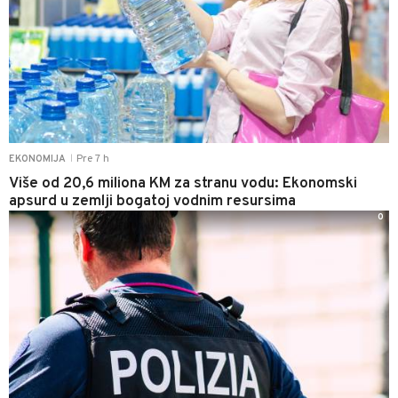
Pre 7 h
EKONOMIJA
|
Više od 20,6 miliona KM za stranu vodu: Ekonomski
apsurd u zemlji bogatoj vodnim resursima
0