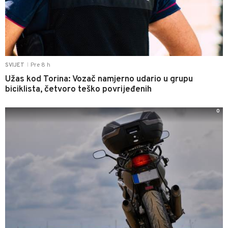
Pre 8 h
SVIJET
|
Užas kod Torina: Vozač namjerno udario u grupu
biciklista, četvoro teško povrijeđenih
0