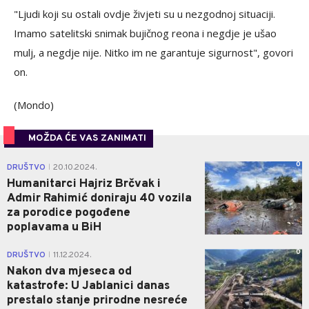
"Ljudi koji su ostali ovdje živjeti su u nezgodnoj situaciji.
Imamo satelitski snimak bujičnog reona i negdje je ušao
mulj, a negdje nije. Nitko im ne garantuje sigurnost", govori
on.
(Mondo)
MOŽDA ĆE VAS ZANIMATI
0
DRUŠTVO
20.10.2024.
|
Humanitarci Hajriz Brčvak i
Admir Rahimić doniraju 40 vozila
za porodice pogođene
poplavama u BiH
0
DRUŠTVO
11.12.2024.
|
Nakon dva mjeseca od
katastrofe: U Jablanici danas
prestalo stanje prirodne nesreće