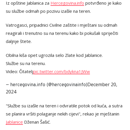
Iz opštine Jablanica za
Hercegovina.info
potvrđeno je kako
su službe odmah po pozivu izašle na teren.
Vatrogasci, pripadnici Civilne zaštite i mještani su odmah
reagirali i trenutno su na terenu kako bi pokušali spriječiti
daljnje štete.
Obilna kiša opet ugrozila selo Zlate kod Jablanice.
Službe su na terenu.
Video: Čitatelj
pic.twitter.com/bdykna1JWw
December 20,
— hercegovina.info (@hercegovinainfo)
2024
"Službe su izašle na teren i odvratile potok od kuća, a sutra
se planira vršiti polaganje nekih cijevi", rekao je mještanin
Jablanice
Dženan Šašić.