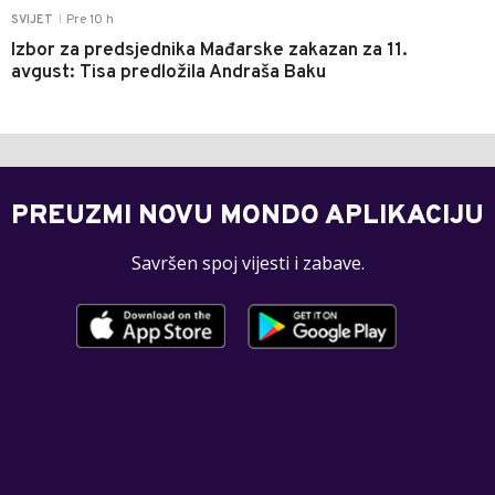
Pre 10 h
SVIJET
|
Izbor za predsjednika Mađarske zakazan za 11.
avgust: Tisa predložila Andraša Baku
PREUZMI NOVU MONDO APLIKACIJU
Savršen spoj vijesti i zabave.