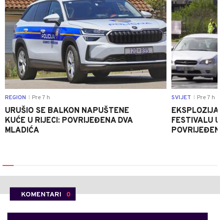
REGION
Pre 7 h
SVIJET
Pre 7 h
|
|
URUŠIO SE BALKON NAPUŠTENE
EKSPLOZIJA
KUĆE U RIJECI: POVRIJEĐENA DVA
FESTIVALU 
MLADIĆA
POVRIJEĐEN
KOMENTARI
0