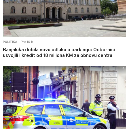
Pre 10 h
POLITIKA
|
Banjaluka dobila novu odluku o parkingu: Odbornici
usvojili i kredit od 18 miliona KM za obnovu centra
0