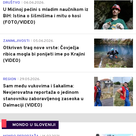
0
DRUŠTVO
06.06.2026.
|
U Mićinoj pećini s mladim naučnikom iz
BiH: Istina o šišmišima i mitu o kosi
(FOTO/VIDEO)
0
ZANIMLJIVOSTI
05.06.2026.
|
Otkriven trag nove vrste: Čovječja
ribica mogla bi ponijeti ime po Krajini
(VIDEO)
0
REGION
29.05.2026.
|
Sam među vukovima i šakalima:
Nevjerovatna reportaža o jedinom
stanovniku zaboravljenog zaseoka u
Dalmaciji (VIDEO)
MONDO U SLOVENIJI
4