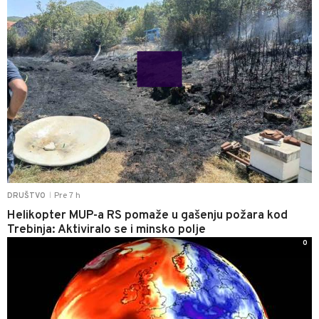
Pre 7 h
DRUŠTVO
|
Helikopter MUP-a RS pomaže u gašenju požara kod
Trebinja: Aktiviralo se i minsko polje
0