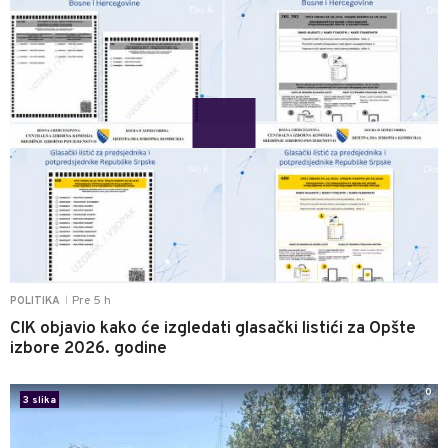
Pre 5 h
POLITIKA
|
CIK objavio kako će izgledati glasački listići za Opšte
izbore 2026. godine
0
3 slika