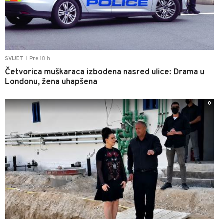
Pre 10 h
SVIJET
|
Četvorica muškaraca izbodena nasred ulice: Drama u
Londonu, žena uhapšena
0