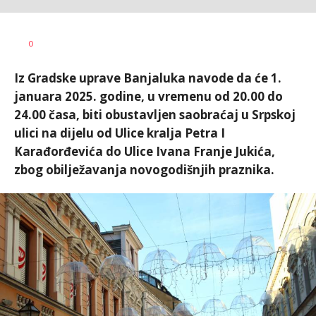
Nikolina
AUTOR
0
Damjanić
Iz Gradske uprave Banjaluka navode da će 1.
januara 2025. godine, u vremenu od 20.00 do
24.00 časa, biti obustavljen saobraćaj u Srpskoj
ulici na dijelu od Ulice kralja Petra I
Karađorđevića do Ulice Ivana Franje Jukića,
zbog obilježavanja novogodišnjih praznika.