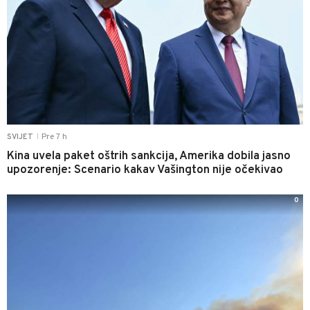
Pre 7 h
SVIJET
|
Kina uvela paket oštrih sankcija, Amerika dobila jasno
upozorenje: Scenario kakav Vašington nije očekivao
0