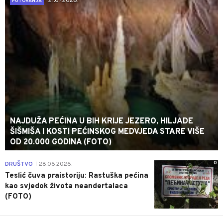
21.07.2026.
PUTOVANJA
NAJDUŽA PEĆINA U BIH KRIJE JEZERO, HILJADE
ŠIŠMIŠA I KOSTI PEĆINSKOG MEDVJEDA STARE VIŠE
OD 20.000 GODINA (FOTO)
0
DRUŠTVO
28.06.2026.
|
Teslić čuva praistoriju: Rastuška pećina
kao svjedok života neandertalaca
(FOTO)