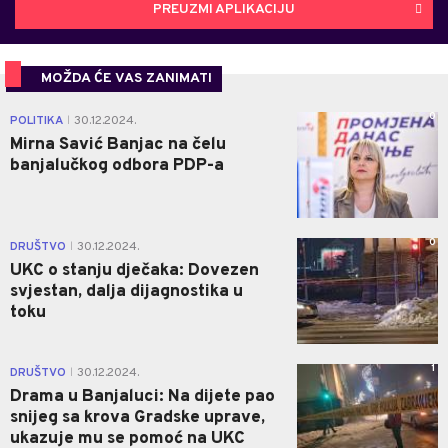
PREUZMI APLIKACIJU
MOŽDA ĆE VAS ZANIMATI
0
POLITIKA
30.12.2024.
|
Mirna Savić Banjac na čelu
banjalučkog odbora PDP-a
0
DRUŠTVO
30.12.2024.
|
UKC o stanju dječaka: Dovezen
svjestan, dalja dijagnostika u
toku
1
DRUŠTVO
30.12.2024.
|
Drama u Banjaluci: Na dijete pao
snijeg sa krova Gradske uprave,
ukazuje mu se pomoć na UKC