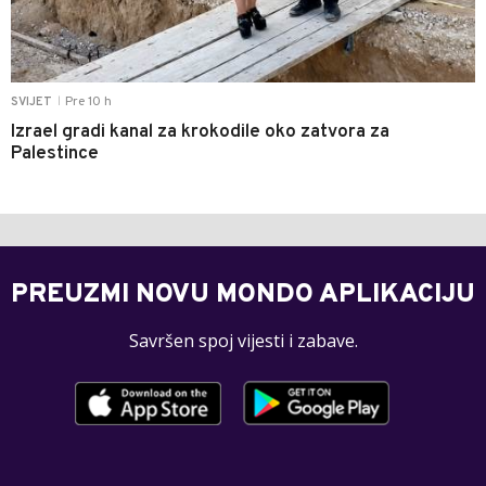
Pre 10 h
SVIJET
|
Izrael gradi kanal za krokodile oko zatvora za
Palestince
PREUZMI NOVU MONDO APLIKACIJU
Savršen spoj vijesti i zabave.