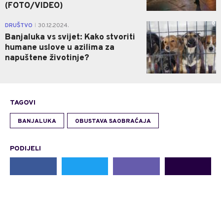
(FOTO/VIDEO)
0
DRUŠTVO
30.12.2024.
|
Banjaluka vs svijet: Kako stvoriti
humane uslove u azilima za
napuštene životinje?
TAGOVI
BANJALUKA
OBUSTAVA SAOBRAĆAJA
PODIJELI