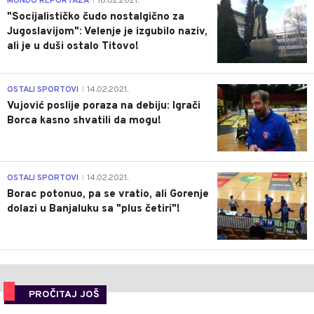
MONDO REPORTAŽA
16.02.2021.
|
"Socijalističko čudo nostalgično za
Jugoslavijom": Velenje je izgubilo naziv,
ali je u duši ostalo Titovo!
1
OSTALI SPORTOVI
14.02.2021.
|
Vujović poslije poraza na debiju: Igrači
Borca kasno shvatili da mogu!
3
OSTALI SPORTOVI
14.02.2021.
|
Borac potonuo, pa se vratio, ali Gorenje
dolazi u Banjaluku sa "plus četiri"!
PROČITAJ JOŠ