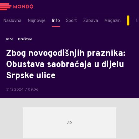
Naslovna
Najnovije
Info
Sport
Zabava
Magazin
M
Info
Društvo
Zbog novogodišnjih praznika:
Obustava saobraćaja u dijelu
Srpske ulice
31.12.2024. / 09:06