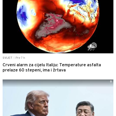
Pre 7 h
SVIJET
|
Crveni alarm za cijelu Italiju: Temperature asfalta
prelaze 60 stepeni, ima i žrtava
0