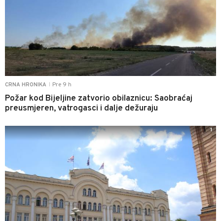
Pre 9 h
CRNA HRONIKA
|
Požar kod Bijeljine zatvorio obilaznicu: Saobraćaj
preusmjeren, vatrogasci i dalje dežuraju
1