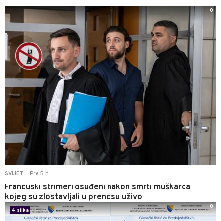
0
Pre 5 h
SVIJET
|
Francuski strimeri osuđeni nakon smrti muškarca
kojeg su zlostavljali u prenosu uživo
0
4 slika