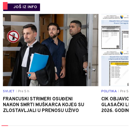
JOŠ IZ INFO
0
SVIJET
Pre 5 h
POLITIKA
Pre 5 
|
|
FRANCUSKI STRIMERI OSUĐENI
CIK OBJAVIO
NAKON SMRTI MUŠKARCA KOJEG SU
GLASAČKI LI
ZLOSTAVLJALI U PRENOSU UŽIVO
2026. GODIN