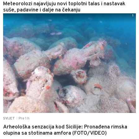
Meteorolozi najavljuju novi toplotni talas i nastavak
suše, padavine i dalje na čekanju
1
Pre 1 h
SVIJET
|
Arheološka senzacija kod Sicilije: Pronađena rimska
olupina sa stotinama amfora (FOTO/VIDEO)