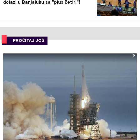
dolazi u Banjaluku sa "plus četiri"!
PROČITAJ JOŠ
0