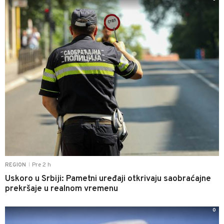
Pre 2 h
REGION
|
Uskoro u Srbiji: Pametni uređaji otkrivaju saobraćajne
prekršaje u realnom vremenu
0