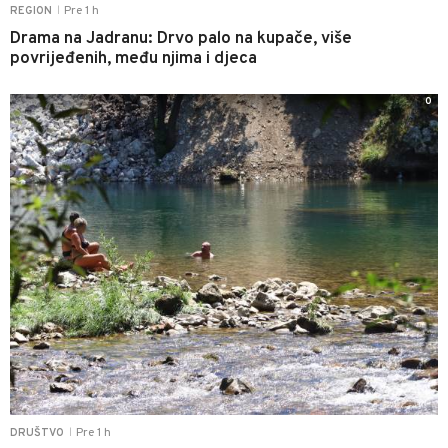
Pre 1 h
REGION
|
Drama na Jadranu: Drvo palo na kupače, više
povrijeđenih, među njima i djeca
0
Pre 1 h
DRUŠTVO
|