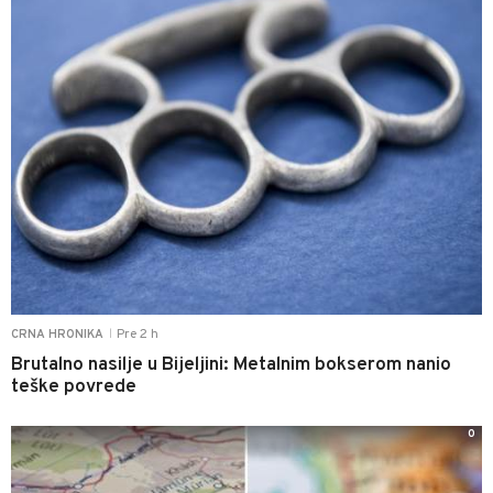
Pre 2 h
CRNA HRONIKA
|
Brutalno nasilje u Bijeljini: Metalnim bokserom nanio
teške povrede
0