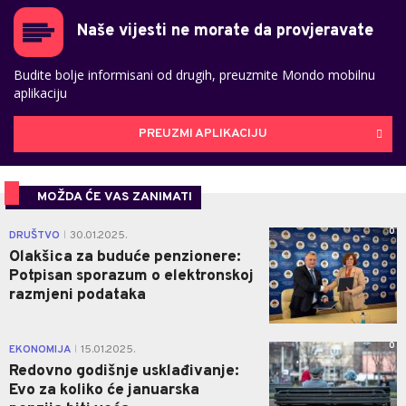
Naše vijesti ne morate da provjeravate
Budite bolje informisani od drugih, preuzmite Mondo mobilnu
aplikaciju
PREUZMI APLIKACIJU
MOŽDA ĆE VAS ZANIMATI
0
DRUŠTVO
30.01.2025.
|
Olakšica za buduće penzionere:
Potpisan sporazum o elektronskoj
razmjeni podataka
0
EKONOMIJA
15.01.2025.
|
Redovno godišnje usklađivanje:
Evo za koliko će januarska