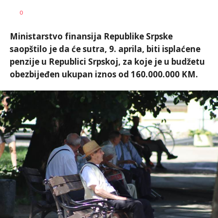
Vesna
AUTOR
0
Kerkez
Ministarstvo finansija Republike Srpske
saopštilo je da će sutra, 9. aprila, biti isplaćene
penzije u Republici Srpskoj, za koje je u budžetu
obezbijeđen ukupan iznos od 160.000.000 KM.