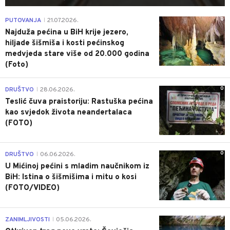
0
PUTOVANJA
21.07.2026.
|
Najduža pećina u BiH krije jezero,
hiljade šišmiša i kosti pećinskog
medvjeda stare više od 20.000 godina
(Foto)
0
DRUŠTVO
28.06.2026.
|
Teslić čuva praistoriju: Rastuška pećina
kao svjedok života neandertalaca
(FOTO)
0
DRUŠTVO
06.06.2026.
|
U Mićinoj pećini s mladim naučnikom iz
BiH: Istina o šišmišima i mitu o kosi
(FOTO/VIDEO)
0
ZANIMLJIVOSTI
05.06.2026.
|