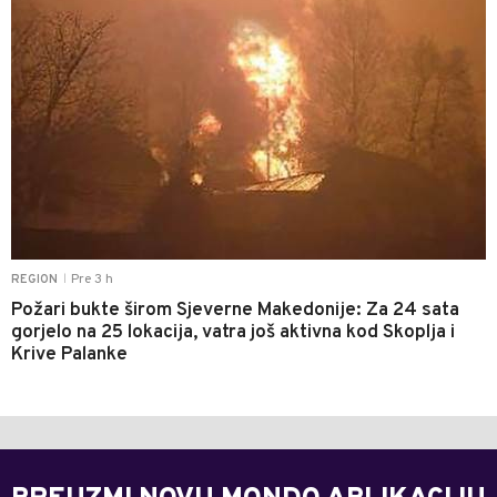
Pre 3 h
REGION
|
Požari bukte širom Sjeverne Makedonije: Za 24 sata
gorjelo na 25 lokacija, vatra još aktivna kod Skoplja i
Krive Palanke