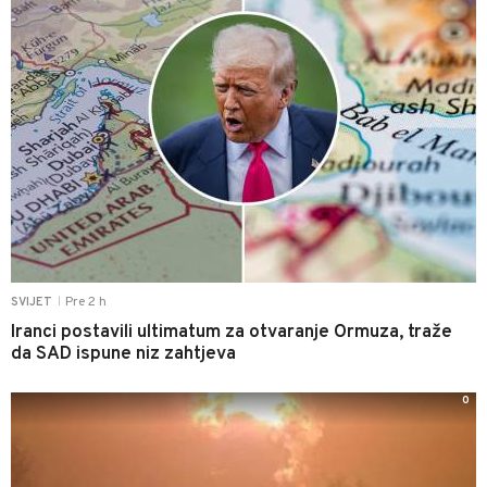
Pre 2 h
SVIJET
|
Iranci postavili ultimatum za otvaranje Ormuza, traže
da SAD ispune niz zahtjeva
0