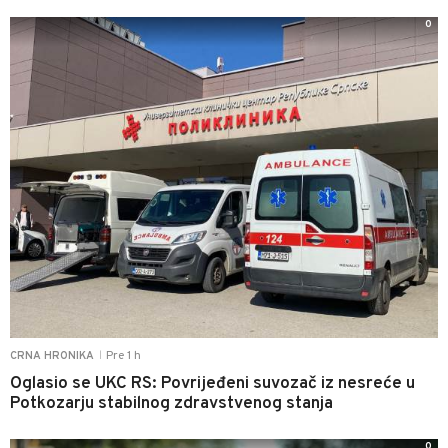
0
Pre 1 h
CRNA HRONIKA
|
Oglasio se UKC RS: Povrijeđeni suvozač iz nesreće u
Potkozarju stabilnog zdravstvenog stanja
0