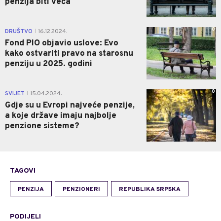
penzija biti veća
0
DRUŠTVO
16.12.2024.
|
Fond PIO objavio uslove: Evo
kako ostvariti pravo na starosnu
penziju u 2025. godini
0
SVIJET
15.04.2024.
|
Gdje su u Evropi najveće penzije,
a koje države imaju najbolje
penzione sisteme?
TAGOVI
PENZIJA
PENZIONERI
REPUBLIKA SRPSKA
PODIJELI