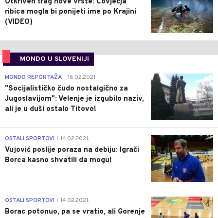
Otkriven trag nove vrste: Čovječja
ribica mogla bi ponijeti ime po Krajini
(VIDEO)
MONDO U SLOVENIJI
4
MONDO REPORTAŽA
16.02.2021.
|
"Socijalističko čudo nostalgično za
Jugoslavijom": Velenje je izgubilo naziv,
ali je u duši ostalo Titovo!
1
OSTALI SPORTOVI
14.02.2021.
|
Vujović poslije poraza na debiju: Igrači
Borca kasno shvatili da mogu!
3
OSTALI SPORTOVI
14.02.2021.
|
Borac potonuo, pa se vratio, ali Gorenje