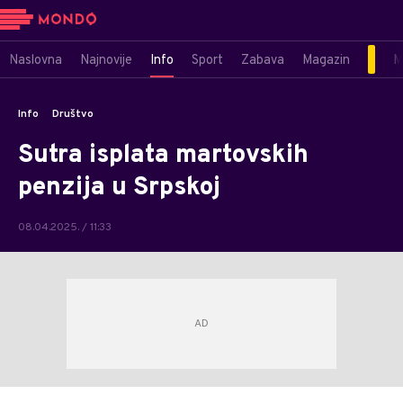
Naslovna
Najnovije
Info
Sport
Zabava
Magazin
M
Info
Društvo
Sutra isplata martovskih
penzija u Srpskoj
08.04.2025. / 11:33