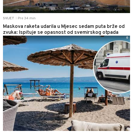
Pre 34 min
SVIJET
|
Maskova raketa udarila u Mjesec sedam puta brže od
zvuka: Ispituje se opasnost od svemirskog otpada
0