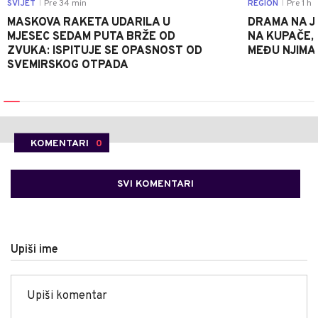
SVIJET
Pre 34 min
REGION
Pre 1 h
|
|
MASKOVA RAKETA UDARILA U
DRAMA NA J
MJESEC SEDAM PUTA BRŽE OD
NA KUPAČE, 
ZVUKA: ISPITUJE SE OPASNOST OD
MEĐU NJIMA 
SVEMIRSKOG OTPADA
KOMENTARI
0
SVI KOMENTARI
Upiši ime