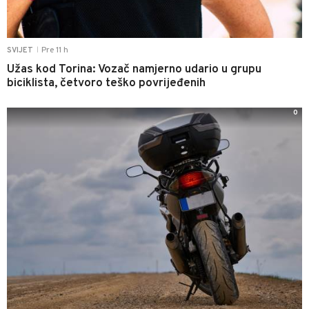
Pre 11 h
SVIJET
|
Užas kod Torina: Vozač namjerno udario u grupu
biciklista, četvoro teško povrijeđenih
0