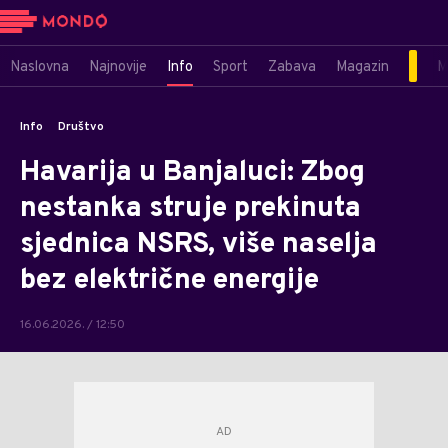
Naslovna
Najnovije
Info
Sport
Zabava
Magazin
M
Info
Društvo
Havarija u Banjaluci: Zbog
nestanka struje prekinuta
sjednica NSRS, više naselja
bez električne energije
16.06.2026. / 12:50