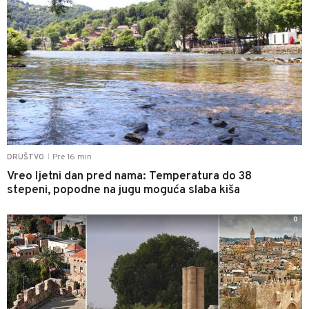
Pre 16 min
DRUŠTVO
|
Vreo ljetni dan pred nama: Temperatura do 38
stepeni, popodne na jugu moguća slaba kiša
0