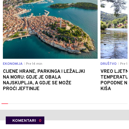
EKONOMIJA
Pre 14 min
DRUŠTVO
Pre 1
|
|
CIJENE HRANE, PARKINGA I LEŽALJKI
VREO LJETN
NA MORU: GDJE JE OBALA
TEMPERATUR
NAJSKUPLJA, A GDJE SE MOŽE
POPODNE NA
PROĆI JEFTINIJE
KIŠA
KOMENTARI
0