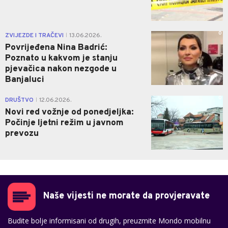
0
ZVIJEZDE I TRAČEVI
13.06.2026.
|
Povrijeđena Nina Badrić:
Poznato u kakvom je stanju
pjevačica nakon nezgode u
Banjaluci
0
DRUŠTVO
12.06.2026.
|
Novi red vožnje od ponedjeljka:
Počinje ljetni režim u javnom
prevozu
Naše vijesti ne morate da provjeravate
Budite bolje informisani od drugih, preuzmite Mondo mobilnu