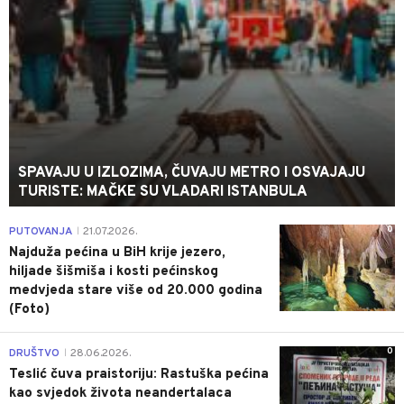
SPAVAJU U IZLOZIMA, ČUVAJU METRO I OSVAJAJU
TURISTE: MAČKE SU VLADARI ISTANBULA
0
PUTOVANJA
21.07.2026.
|
Najduža pećina u BiH krije jezero,
hiljade šišmiša i kosti pećinskog
medvjeda stare više od 20.000 godina
(Foto)
0
DRUŠTVO
28.06.2026.
|
Teslić čuva praistoriju: Rastuška pećina
kao svjedok života neandertalaca