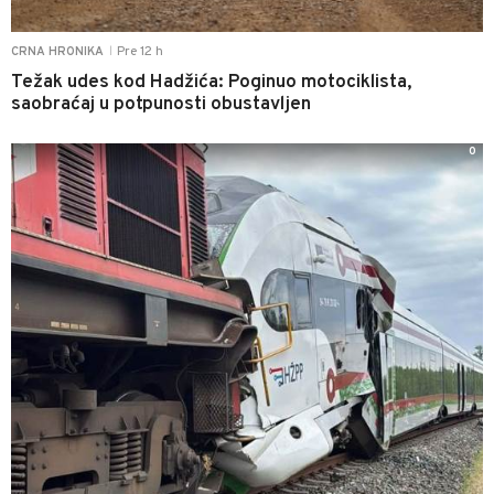
Pre 12 h
CRNA HRONIKA
|
Težak udes kod Hadžića: Poginuo motociklista,
saobraćaj u potpunosti obustavljen
0