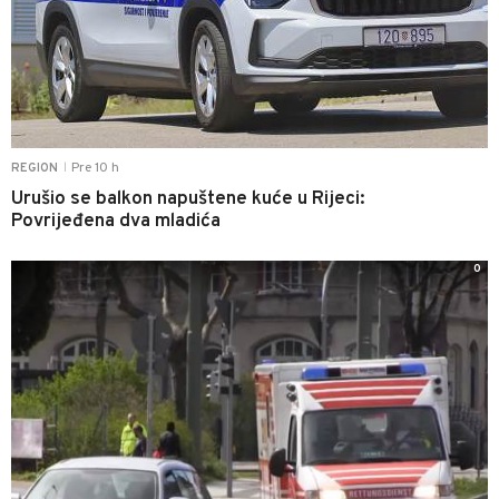
Pre 10 h
REGION
|
Urušio se balkon napuštene kuće u Rijeci:
Povrijeđena dva mladića
0