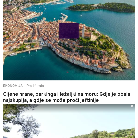
Pre 14 min
EKONOMIJA
|
Cijene hrane, parkinga i ležaljki na moru: Gdje je obala
najskuplja, a gdje se može proći jeftinije
0