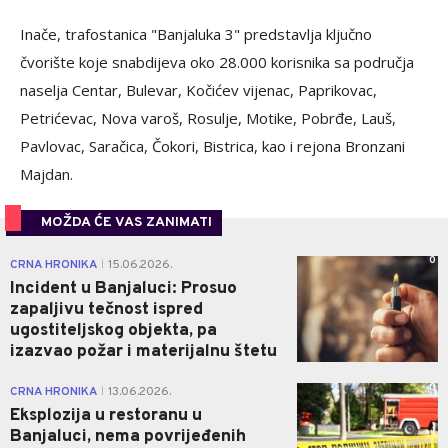
Inače, trafostanica "Banjaluka 3" predstavlja ključno
čvorište koje snabdijeva oko 28.000 korisnika sa područja
naselja Centar, Bulevar, Kočićev vijenac, Paprikovac,
Petrićevac, Nova varoš, Rosulje, Motike, Pobrđe, Lauš,
Pavlovac, Saračica, Čokori, Bistrica, kao i rejona Bronzani
Majdan.
MOŽDA ĆE VAS ZANIMATI
0
CRNA HRONIKA
15.06.2026.
|
Incident u Banjaluci: Prosuo
zapaljivu tečnost ispred
ugostiteljskog objekta, pa
izazvao požar i materijalnu štetu
0
CRNA HRONIKA
13.06.2026.
|
Eksplozija u restoranu u
Banjaluci, nema povrijeđenih