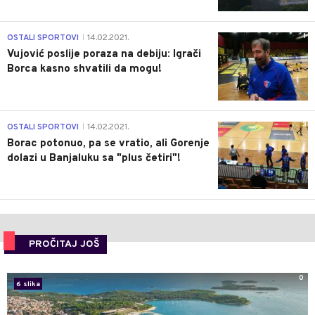
1
OSTALI SPORTOVI
14.02.2021.
|
Vujović poslije poraza na debiju: Igrači
Borca kasno shvatili da mogu!
3
OSTALI SPORTOVI
14.02.2021.
|
Borac potonuo, pa se vratio, ali Gorenje
dolazi u Banjaluku sa "plus četiri"!
PROČITAJ JOŠ
0
6 slika