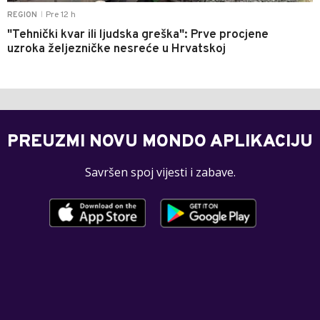
Pre 12 h
REGION
|
"Tehnički kvar ili ljudska greška": Prve procjene
uzroka željezničke nesreće u Hrvatskoj
PREUZMI NOVU MONDO APLIKACIJU
Savršen spoj vijesti i zabave.