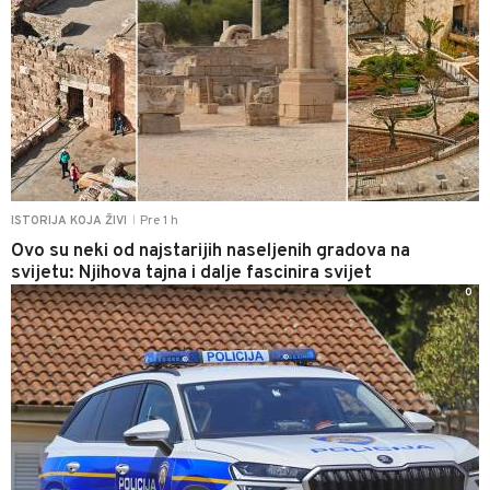
Pre 1 h
ISTORIJA KOJA ŽIVI
|
Ovo su neki od najstarijih naseljenih gradova na
svijetu: Njihova tajna i dalje fascinira svijet
0