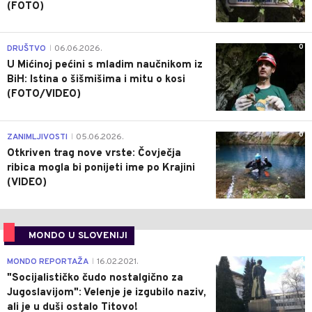
(FOTO)
0
DRUŠTVO
06.06.2026.
|
U Mićinoj pećini s mladim naučnikom iz
BiH: Istina o šišmišima i mitu o kosi
(FOTO/VIDEO)
0
ZANIMLJIVOSTI
05.06.2026.
|
Otkriven trag nove vrste: Čovječja
ribica mogla bi ponijeti ime po Krajini
(VIDEO)
MONDO U SLOVENIJI
4
MONDO REPORTAŽA
16.02.2021.
|
"Socijalističko čudo nostalgično za
Jugoslavijom": Velenje je izgubilo naziv,
ali je u duši ostalo Titovo!