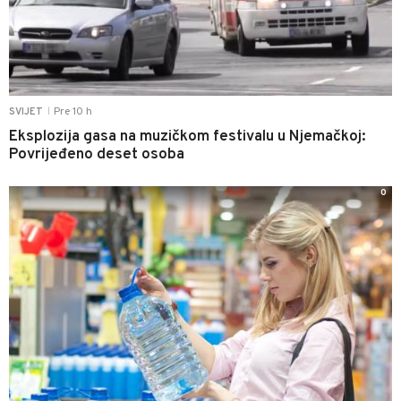
Pre 10 h
SVIJET
|
Eksplozija gasa na muzičkom festivalu u Njemačkoj:
Povrijeđeno deset osoba
0