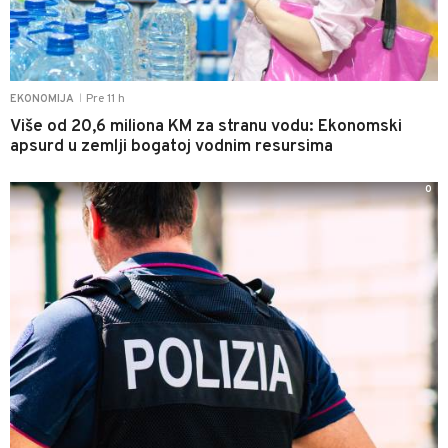
Pre 11 h
EKONOMIJA
|
Više od 20,6 miliona KM za stranu vodu: Ekonomski
apsurd u zemlji bogatoj vodnim resursima
0