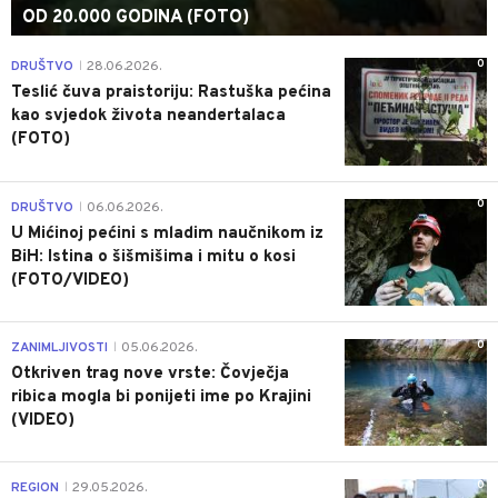
OD 20.000 GODINA (FOTO)
0
DRUŠTVO
28.06.2026.
|
Teslić čuva praistoriju: Rastuška pećina
kao svjedok života neandertalaca
(FOTO)
0
DRUŠTVO
06.06.2026.
|
U Mićinoj pećini s mladim naučnikom iz
BiH: Istina o šišmišima i mitu o kosi
(FOTO/VIDEO)
0
ZANIMLJIVOSTI
05.06.2026.
|
Otkriven trag nove vrste: Čovječja
ribica mogla bi ponijeti ime po Krajini
(VIDEO)
0
REGION
29.05.2026.
|