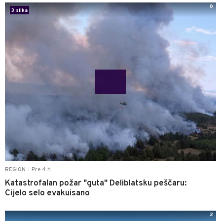
0
3 slika
Pre 4 h
REGION
|
Katastrofalan požar "guta" Deliblatsku peščaru:
Cijelo selo evakuisano
2