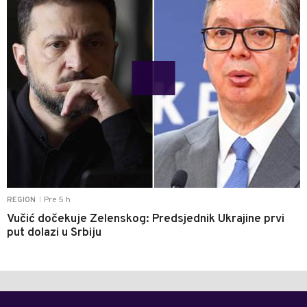
Pre 5 h
REGION
|
Vučić dočekuje Zelenskog: Predsjednik Ukrajine prvi
put dolazi u Srbiju