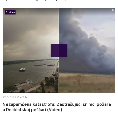
0
3 slika
Pre 2 h
REGION
|
Nezapamćena katastrofa: Zastrašujući snimci požara
u Deliblatskoj peščari (Video)