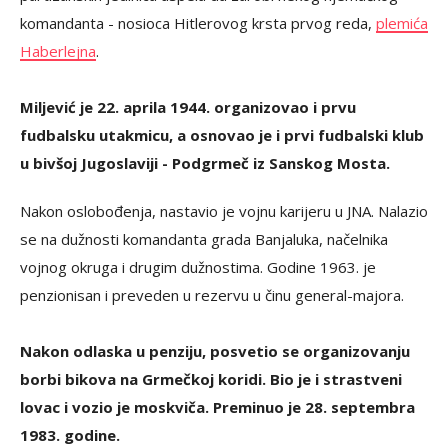
komandanta - nosioca Hitlerovog krsta prvog reda,
plemića
Haberlejna
.
Miljević je 22. aprila 1944. organizovao i prvu
fudbalsku utakmicu, a osnovao je i prvi fudbalski klub
u bivšoj Jugoslaviji - Podgrmeč iz Sanskog Mosta.
Nakon oslobođenja, nastavio je vojnu karijeru u JNA. Nalazio
se na dužnosti komandanta grada Banjaluka, načelnika
vojnog okruga i drugim dužnostima. Godine 1963. je
penzionisan i preveden u rezervu u činu general-majora.
Nakon odlaska u penziju, posvetio se organizovanju
borbi bikova na Grmečkoj koridi. Bio je i strastveni
lovac i vozio je moskviča. Preminuo je 28. septembra
1983. godine.