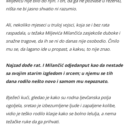
Miljeviću nije bilo do njih. I on, da ga ne pozvaše u rezervu,
ništa ne bi jasno shvatio ni razumio.
Ali, nekoliko mjeseci u truloj vojsci, koja se i bez rata
raspadala, u težaka Miljevića Milančića zasjekoše duboke i
snažne tragove, da ih se ni do danas nije osobodio. Činilo
mu se, da lagano ide u propast, a kakvu, to nije znao.
Najzad dođe rat. I Milančić odjedanput kao da nestade
sa svojim starim izgledom i srcem; u njemu se tih
dana rodilo nešto novo i samom mu nepoznato.
Bježeći kući, gledao je kako su rodna ljevčanska polja
ogoljela, sretao je izbezumljene ljude i zapaljene kolibe,
vidio je teško rodilo klasje kako se bolno lelulja, a nema
težačke ruke da ga prihvati.