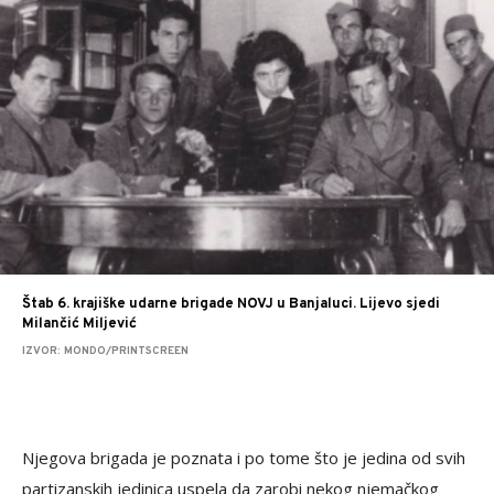
Štab 6. krajiške udarne brigade NOVJ u Banjaluci. Lijevo sjedi
Milančić Miljević
IZVOR: MONDO/PRINTSCREEN
Njegova brigada je poznata i po tome što je jedina od svih
partizanskih jedinica uspela da zarobi nekog njemačkog