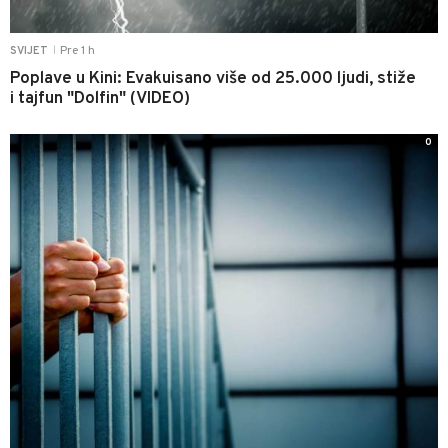
Pre 1 h
SVIJET
|
Poplave u Kini: Evakuisano više od 25.000 ljudi, stiže
i tajfun "Dolfin" (VIDEO)
0