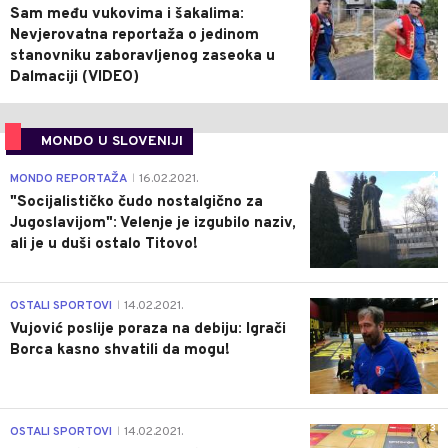
Sam među vukovima i šakalima:
Nevjerovatna reportaža o jedinom
stanovniku zaboravljenog zaseoka u
Dalmaciji (VIDEO)
MONDO U SLOVENIJI
4
MONDO REPORTAŽA
16.02.2021.
|
"Socijalističko čudo nostalgično za
Jugoslavijom": Velenje je izgubilo naziv,
ali je u duši ostalo Titovo!
1
OSTALI SPORTOVI
14.02.2021.
|
Vujović poslije poraza na debiju: Igrači
Borca kasno shvatili da mogu!
3
OSTALI SPORTOVI
14.02.2021.
|