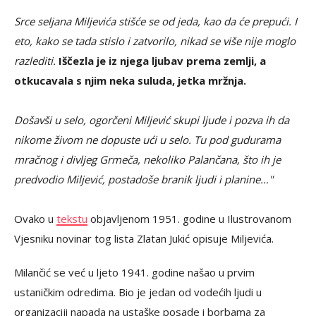
Srce seljana Miljevića stišće se od jeda, kao da će prepući. I
eto, kako se tada stislo i zatvorilo, nikad se više nije moglo
razlediti.
Iščezla je iz njega ljubav prema zemlji, a
otkucavala s njim neka suluda, jetka mržnja.
Došavši u selo, ogorčeni Miljević skupi ljude i pozva ih da
nikome živom ne dopuste ući u selo. Tu pod gudurama
mračnog i divljeg Grmeča, nekoliko Palančana, što ih je
predvodio Miljević, postadoše branik ljudi i planine…"
Ovako u
tekstu
objavljenom 1951. godine u Ilustrovanom
Vjesniku novinar tog lista Zlatan Jukić opisuje Miljevića.
Milančić se već u ljeto 1941. godine našao u prvim
ustaničkim odredima. Bio je jedan od vodećih ljudi u
organizaciji napada na ustaške posade i borbama za