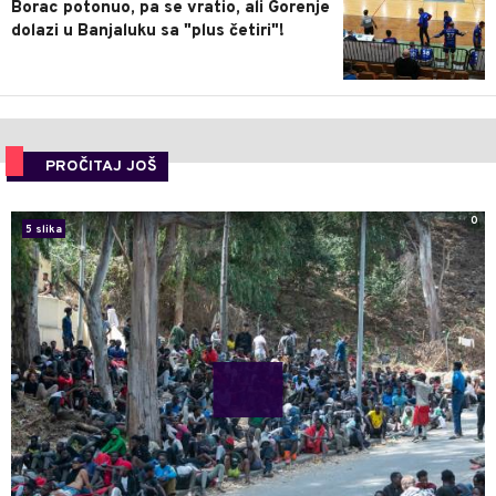
Borac potonuo, pa se vratio, ali Gorenje
dolazi u Banjaluku sa "plus četiri"!
PROČITAJ JOŠ
0
5 slika