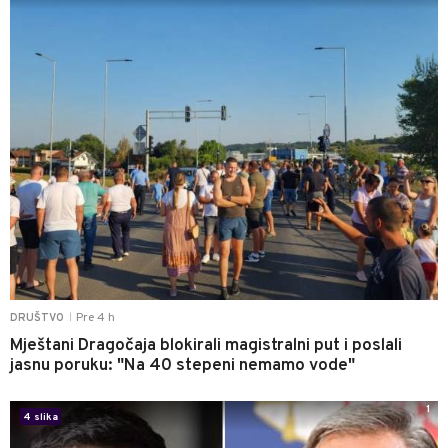
Pre 4 h
DRUŠTVO
|
Mještani Dragočaja blokirali magistralni put i poslali
jasnu poruku: "Na 40 stepeni nemamo vode"
1
4 slika