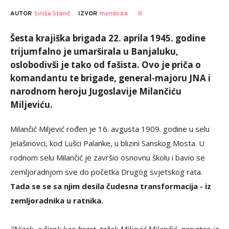
AUTOR
Siniša Stanić
0
IZVOR
mondo.ba
Šesta krajiška brigada 22. aprila 1945. godine
trijumfalno je umarširala u Banjaluku,
oslobodivši je tako od fašista. Ovo je priča o
komandantu te brigade, general-majoru JNA i
narodnom heroju Jugoslavije Milančiću
Miljeviću.
Milančić Miljević rođen je 16. avgusta 1909. godine u selu
Jelašinovci, kod Lušci Palanke, u blizini Sanskog Mosta. U
rodnom selu Milančić je završio osnovnu školu i bavio se
zemljoradnjom sve do početka Drugog svjetskog rata.
Tada se se sa njim desila čudesna transformacija - iz
zemljoradnika u ratnika.