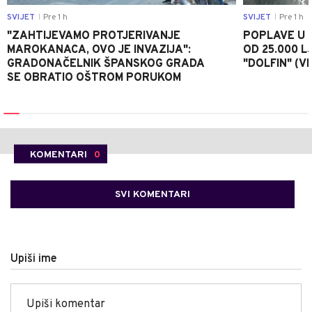
SVIJET
Pre 1 h
SVIJET
Pre 1 h
|
|
"ZAHTIJEVAMO PROTJERIVANJE
POPLAVE U K
MAROKANACA, OVO JE INVAZIJA":
OD 25.000 LJ
GRADONAČELNIK ŠPANSKOG GRADA
"DOLFIN" (V
SE OBRATIO OŠTROM PORUKOM
KOMENTARI
0
SVI KOMENTARI
Upiši ime