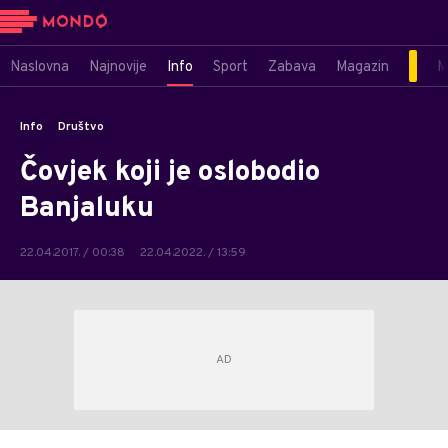
Naslovna
Najnovije
Info
Sport
Zabava
Magazin
M
Info
Društvo
Čovjek koji je oslobodio
Banjaluku
22.04.2017. / 00:38
22.04.2022. / 13:59