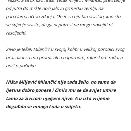
"Nizak, a širok kao hrast, težak Miljević Milančić, prevrtao je
od jutra do mrkle noći jalovu grmečku zemlju na
parcelama očeva zdanja. On je za nju bio srastao, kao što
se stijenje sraste, da ga ni potresi ne mogu odvojiti ni
rascijepiti.
Živio je težak Milančić u svojoj kolibi u velikoj porodici svog
oca, dani su mu promicali u napornom, ratarskom radu, a
noći u počinku.
Ništa Miljević Milančić nije tada želio, no samo da
ljetina dobro ponese i činilo mu se da svijet umire
tamo za živicom njegove njive. A u isto vrijeme
događalo se mnogo čuda u svijetu.