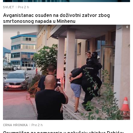
Pre 2 h
SVIJET
|
Avganistanac osuđen na doživotni zatvor zbog
smrtonosnog napada u Minhenu
0
Pre 2 h
CRNA HRONIKA
|