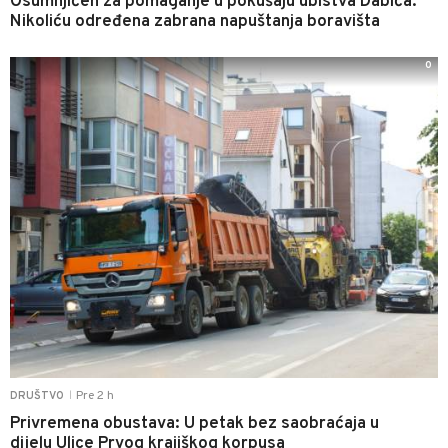
Osumnjičen za pomaganje u pokušaju ubistva Dabića:
Nikoliću određena zabrana napuštanja boravišta
0
Pre 2 h
DRUŠTVO
|
Privremena obustava: U petak bez saobraćaja u
dijelu Ulice Prvog krajiškog korpusa