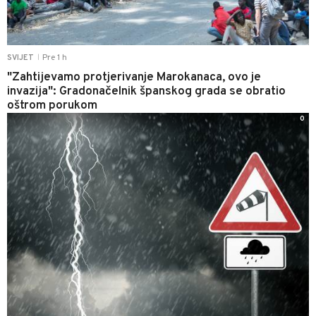
Pre 1 h
SVIJET
|
"Zahtijevamo protjerivanje Marokanaca, ovo je
invazija": Gradonačelnik španskog grada se obratio
oštrom porukom
0