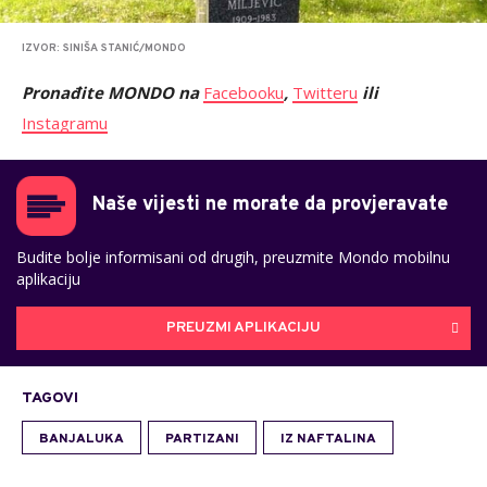
IZVOR: SINIŠA STANIĆ/MONDO
Pronađite MONDO na
Facebooku
,
Twitteru
ili
Instagramu
Naše vijesti ne morate da provjeravate
Budite bolje informisani od drugih, preuzmite Mondo mobilnu
aplikaciju
PREUZMI APLIKACIJU
TAGOVI
BANJALUKA
PARTIZANI
IZ NAFTALINA