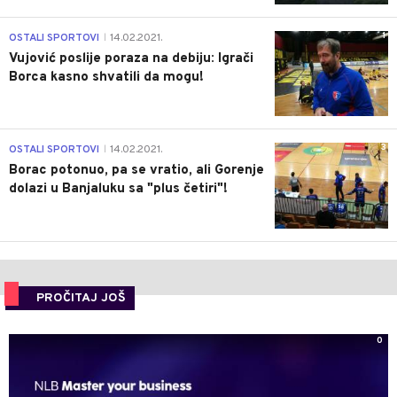
1
OSTALI SPORTOVI
14.02.2021.
|
Vujović poslije poraza na debiju: Igrači
Borca kasno shvatili da mogu!
3
OSTALI SPORTOVI
14.02.2021.
|
Borac potonuo, pa se vratio, ali Gorenje
dolazi u Banjaluku sa "plus četiri"!
PROČITAJ JOŠ
0