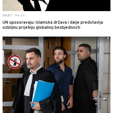
Pre 3 h
SVIJET
|
UN upozoravaju: Islamska država i dalje predstavlja
ozbiljnu prijetnju globalnoj bezbjednosti
0