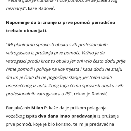
"
Većina ljudi je humana i hoće pomoći, ali se plaše svog
neznanja
", kaže Radović.
Napominje da bi znanje iz prve pomoći periodično
trebalo obnavljati.
"
Mi planiramo sprovesti obuku svih profesionalnih
vatrogasaca iz pružanja prve pomoći. Važno je da
vatrogasci prođu kroz tu obuku jer oni vrlo često dođu prije
hitne pomoći i policije na lice mjesta i kada dođu ne znaju
šta im je činiti da ne pogoršaju stanje, jer treba vaditi
unesrećenog iz auta. Zbog toga ćemo sprovesti obuku svih
profesionalnih vatrogasaca u RS
", rekao je Radović.
Banjalučanin
Milan P.
kaže da je prilikom polaganja
vozačkog ispita
dva dana imao predavanje
iz pružanja
prve pomoći, koje je bilo korisno, te im je predavač na