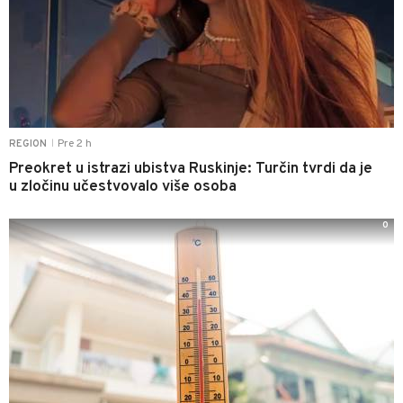
Pre 2 h
REGION
|
Preokret u istrazi ubistva Ruskinje: Turčin tvrdi da je
u zločinu učestvovalo više osoba
0