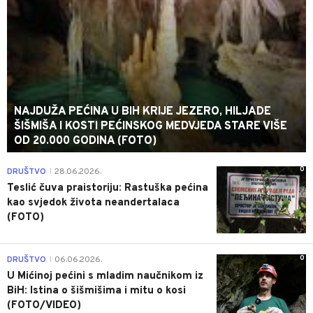
NAJDUŽA PEĆINA U BIH KRIJE JEZERO, HILJADE
ŠIŠMIŠA I KOSTI PEĆINSKOG MEDVJEDA STARE VIŠE
OD 20.000 GODINA (FOTO)
0
DRUŠTVO
28.06.2026.
|
Teslić čuva praistoriju: Rastuška pećina
kao svjedok života neandertalaca
(FOTO)
0
DRUŠTVO
06.06.2026.
|
U Mićinoj pećini s mladim naučnikom iz
BiH: Istina o šišmišima i mitu o kosi
(FOTO/VIDEO)