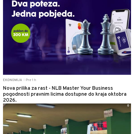
Pre 1 h
EKONOMIJA
|
Nova prilika za rast - NLB Master Your Business
pogodnosti pravnim licima dostupne do kraja oktobra
2026.
0