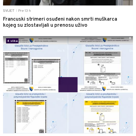
Pre 13 h
SVIJET
|
Francuski strimeri osuđeni nakon smrti muškarca
kojeg su zlostavljali u prenosu uživo
0
4 slika