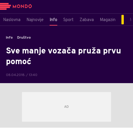
Naslovna
Najnovije
Info
Sport
Zabava
Magazin
M
Info
Društvo
Sve manje vozača pruža prvu
pomoć
08.04.2018. / 13:40