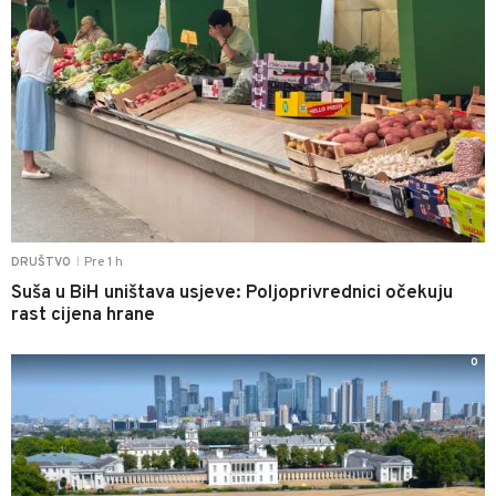
Pre 1 h
DRUŠTVO
|
Suša u BiH uništava usjeve: Poljoprivrednici očekuju
rast cijena hrane
0