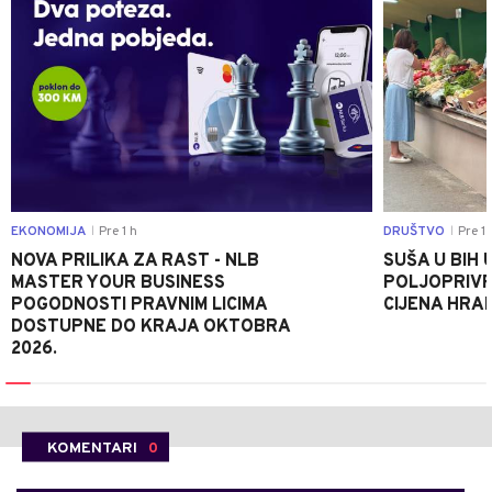
EKONOMIJA
Pre 1 h
DRUŠTVO
Pre 1 
|
|
NOVA PRILIKA ZA RAST - NLB
SUŠA U BIH 
MASTER YOUR BUSINESS
POLJOPRIVR
POGODNOSTI PRAVNIM LICIMA
CIJENA HRA
DOSTUPNE DO KRAJA OKTOBRA
2026.
KOMENTARI
0