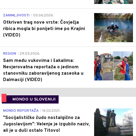
0
ZANIMLJIVOSTI
05.06.2026.
|
Otkriven trag nove vrste: Čovječja
ribica mogla bi ponijeti ime po Krajini
(VIDEO)
0
REGION
29.05.2026.
|
Sam među vukovima i šakalima:
Nevjerovatna reportaža o jedinom
stanovniku zaboravljenog zaseoka u
Dalmaciji (VIDEO)
MONDO U SLOVENIJI
4
MONDO REPORTAŽA
16.02.2021.
|
"Socijalističko čudo nostalgično za
Jugoslavijom": Velenje je izgubilo naziv,
ali je u duši ostalo Titovo!