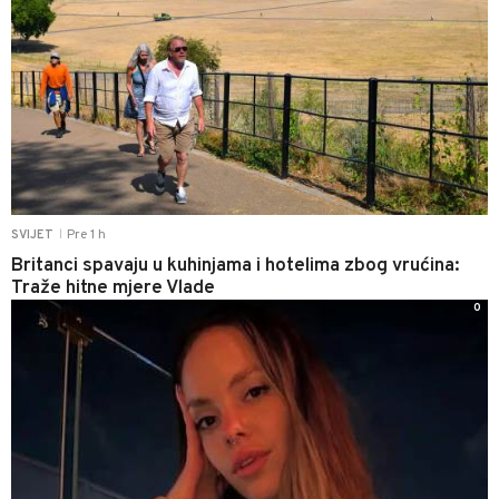
Pre 1 h
SVIJET
|
Britanci spavaju u kuhinjama i hotelima zbog vrućina:
Traže hitne mjere Vlade
0