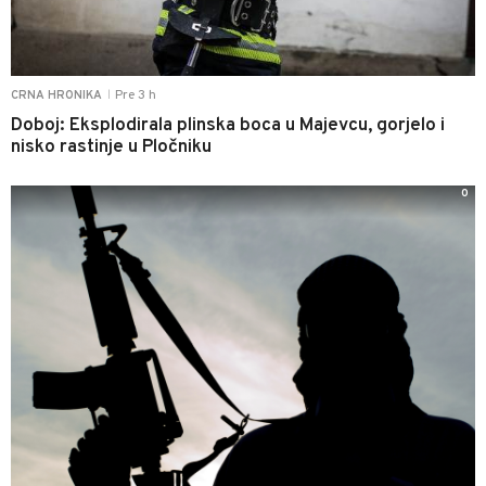
Pre 3 h
CRNA HRONIKA
|
Doboj: Eksplodirala plinska boca u Majevcu, gorjelo i
nisko rastinje u Pločniku
0