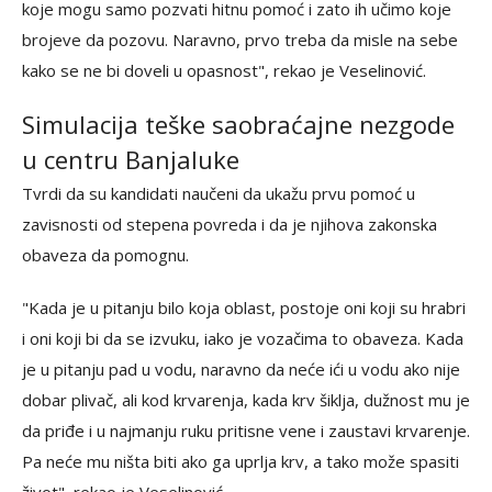
koje mogu samo pozvati hitnu pomoć i zato ih učimo koje
brojeve da pozovu. Naravno, prvo treba da misle na sebe
kako se ne bi doveli u opasnost", rekao je Veselinović.
Simulacija teške saobraćajne nezgode
u centru Banjaluke
Tvrdi da su kandidati naučeni da ukažu prvu pomoć u
zavisnosti od stepena povreda i da je njihova zakonska
obaveza da pomognu.
"Kada je u pitanju bilo koja oblast, postoje oni koji su hrabri
i oni koji bi da se izvuku, iako je vozačima to obaveza. Kada
je u pitanju pad u vodu, naravno da neće ići u vodu ako nije
dobar plivač, ali kod krvarenja, kada krv šiklja, dužnost mu je
da priđe i u najmanju ruku pritisne vene i zaustavi krvarenje.
Pa neće mu ništa biti ako ga uprlja krv, a tako može spasiti