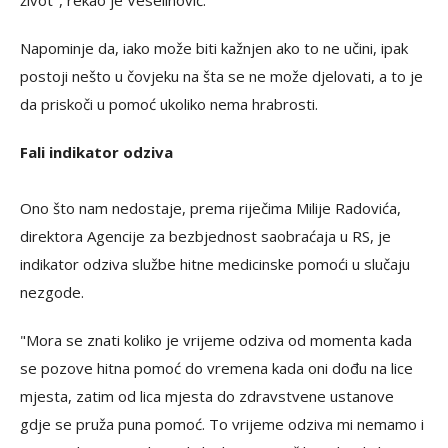
život", rekao je Veselinović.
Napominje da, iako može biti kažnjen ako to ne učini, ipak
postoji nešto u čovjeku na šta se ne može djelovati, a to je
da priskoči u pomoć ukoliko nema hrabrosti.
Fali indikator odziva
Ono što nam nedostaje, prema riječima Milije Radovića,
direktora Agencije za bezbjednost saobraćaja u RS, je
indikator odziva službe hitne medicinske pomoći u slučaju
nezgode.
"Mora se znati koliko je vrijeme odziva od momenta kada
se pozove hitna pomoć do vremena kada oni dođu na lice
mjesta, zatim od lica mjesta do zdravstvene ustanove
gdje se pruža puna pomoć. To vrijeme odziva mi nemamo i