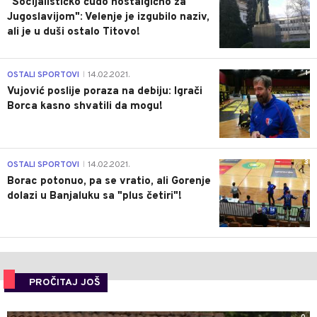
"Socijalističko čudo nostalgično za
Jugoslavijom": Velenje je izgubilo naziv,
ali je u duši ostalo Titovo!
1
OSTALI SPORTOVI
14.02.2021.
|
Vujović poslije poraza na debiju: Igrači
Borca kasno shvatili da mogu!
3
OSTALI SPORTOVI
14.02.2021.
|
Borac potonuo, pa se vratio, ali Gorenje
dolazi u Banjaluku sa "plus četiri"!
PROČITAJ JOŠ