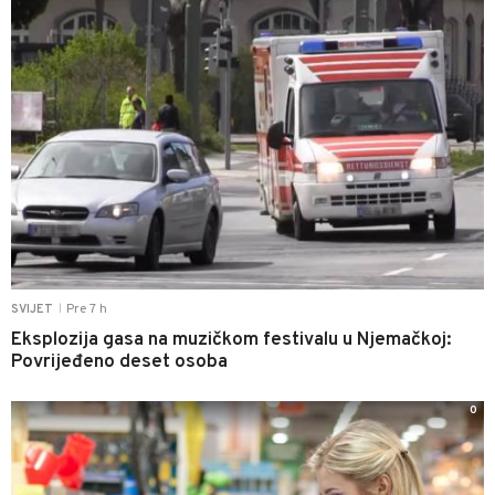
Pre 7 h
SVIJET
|
Eksplozija gasa na muzičkom festivalu u Njemačkoj:
Povrijeđeno deset osoba
0