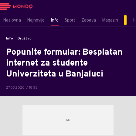
Naslovna
Najnovije
Info
Sport
Zabava
Magazin
M
Info
Društvo
Popunite formular: Besplatan
internet za studente
Univerziteta u Banjaluci
27.03.2020. / 18:35