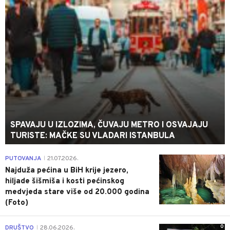
SPAVAJU U IZLOZIMA, ČUVAJU METRO I OSVAJAJU
TURISTE: MAČKE SU VLADARI ISTANBULA
0
PUTOVANJA
21.07.2026.
|
Najduža pećina u BiH krije jezero,
hiljade šišmiša i kosti pećinskog
medvjeda stare više od 20.000 godina
(Foto)
0
DRUŠTVO
28.06.2026.
|