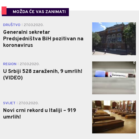
MOŽDA ĆE VAS ZANIMATI
0
DRUŠTVO
27.03.2020.
|
Generalni sekretar
Predsjedništva BiH pozitivan na
koronavirus
0
REGION
27.03.2020.
|
U Srbiji 528 zaraženih, 9 umrlih!
(VIDEO)
0
SVIJET
27.03.2020.
|
Novi crni rekord u Italiji – 919
umrlih!