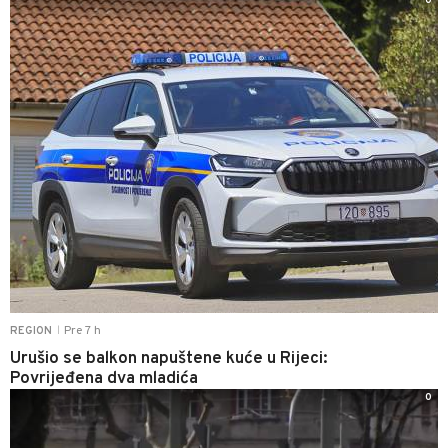
0
Pre 7 h
REGION
|
Urušio se balkon napuštene kuće u Rijeci:
Povrijeđena dva mladića
0