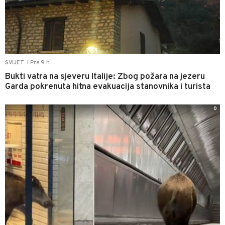
Pre 9 h
SVIJET
|
Bukti vatra na sjeveru Italije: Zbog požara na jezeru
Garda pokrenuta hitna evakuacija stanovnika i turista
0