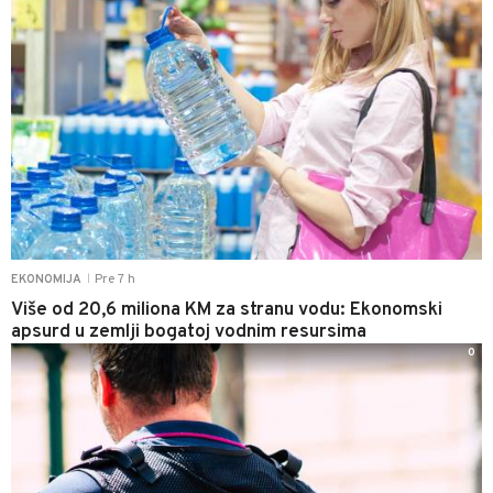
Pre 7 h
EKONOMIJA
|
Više od 20,6 miliona KM za stranu vodu: Ekonomski
apsurd u zemlji bogatoj vodnim resursima
0