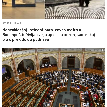
Pre 9 h
SVIJET
|
Nesvakidašnji incident paralizovao metro u
Budimpešti: Divlja svinja upala na peron, saobraćaj
bio u prekidu do podneva
0