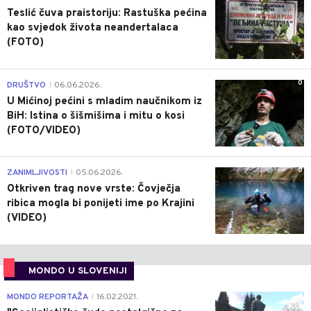
Teslić čuva praistoriju: Rastuška pećina
kao svjedok života neandertalaca
(FOTO)
0
DRUŠTVO
06.06.2026.
|
U Mićinoj pećini s mladim naučnikom iz
BiH: Istina o šišmišima i mitu o kosi
(FOTO/VIDEO)
0
ZANIMLJIVOSTI
05.06.2026.
|
Otkriven trag nove vrste: Čovječja
ribica mogla bi ponijeti ime po Krajini
(VIDEO)
MONDO U SLOVENIJI
4
MONDO REPORTAŽA
16.02.2021.
|