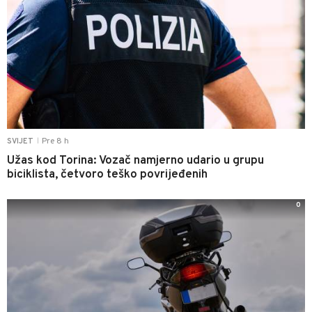
Pre 8 h
SVIJET
|
Užas kod Torina: Vozač namjerno udario u grupu
biciklista, četvoro teško povrijeđenih
0