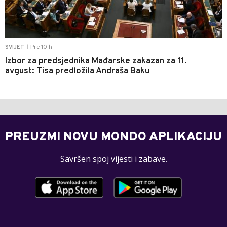
Pre 10 h
SVIJET
|
Izbor za predsjednika Mađarske zakazan za 11.
avgust: Tisa predložila Andraša Baku
PREUZMI NOVU MONDO APLIKACIJU
Savršen spoj vijesti i zabave.