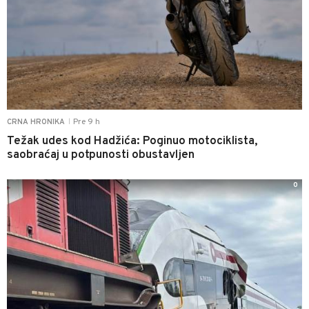
Pre 9 h
CRNA HRONIKA
|
Težak udes kod Hadžića: Poginuo motociklista,
saobraćaj u potpunosti obustavljen
0