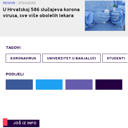
0
REGION
27.03.2020.
|
U Hrvatskoj 586 slučajeva korona
virusa, sve više obolelih lekara
TAGOVI
KORONAVIRUS
UNIVERZITET U BANJALUCI
STUDENTI
PODIJELI
JOŠ IZ INFO