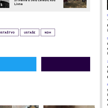
žrtvama u selu Čelebić kod
Livna
USTAŠTVO
USTAŠE
NDH
0
1