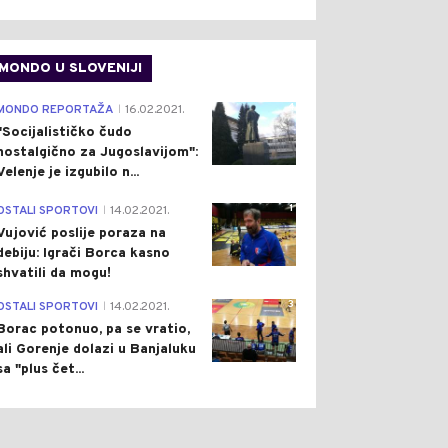
MONDO U SLOVENIJI
4
MONDO REPORTAŽA
16.02.2021.
|
"Socijalističko čudo
nostalgično za Jugoslavijom":
ON
Pre 6 h
DRUŠTVO
Pre 7 h
Velenje je izgubilo n...
|
|
IĆ PRIREDIO SVEČANU
VJETAR PONOVO
1
OSTALI SPORTOVI
14.02.2021.
|
ERU ZA ZELENSKOG:
RAZBUKTAO VATRU PA JE
Vujović poslije poraza na
NATE TEME
VATROGASCI SAVLADALI:
debiju: Igrači Borca kasno
GOVORA U BEOGRADU
POŽAR IZNAD SELA LUKA
TO)
KOD TREBINJA STAVLJEN
shvatili da mogu!
POD KONTROLU
3
OSTALI SPORTOVI
14.02.2021.
|
Borac potonuo, pa se vratio,
ali Gorenje dolazi u Banjaluku
sa "plus čet...