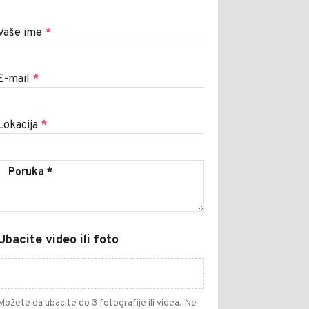
Vaše ime
*
E-mail
*
Lokacija
*
Ubacite video ili foto
Možete da ubacite do 3 fotografije ili videa. Ne