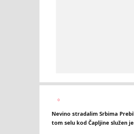
Lana
AUTOR
0
Stošić
Nevino stradalim Srbima Prebi
tom selu kod Čapljine služen je