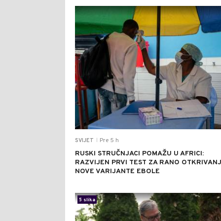
Pre 5 h
SVIJET
|
RUSKI STRUČNJACI POMAŽU U AFRICI:
RAZVIJEN PRVI TEST ZA RANO OTKRIVAN
NOVE VARIJANTE EBOLE
5 slika