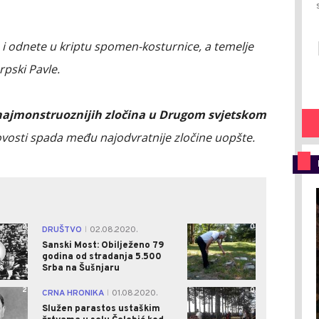
i odnete u kriptu spomen-kosturnice, a temelje
rpski Pavle.
 najmonstruoznijih zločina u Drugom svjetskom
ovosti spada među najodvratnije zločine uopšte.
2
0
DRUŠTVO
02.08.2020.
|
Sanski Most: Obilježeno 79
godina od stradanja 5.500
Srba na Šušnjaru
2
0
CRNA HRONIKA
01.08.2020.
|
Služen parastos ustaškim