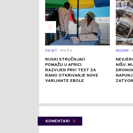
SVIJET
Pre 5 h
REGION
P
|
|
RUSKI STRUČNJACI
NEVJER
POMAŽU U AFRICI:
NIŠU: M
RAZVIJEN PRVI TEST ZA
DRONOM
RANO OTKRIVANJE NOVE
NAPUNJ
VARIJANTE EBOLE
ZATVO
KOMENTARI
0