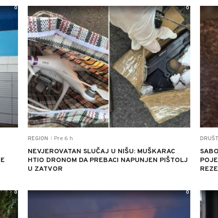
0
0
Pre 6 h
REGION
DRUŠ
|
NEVJEROVATAN SLUČAJ U NIŠU: MUŠKARAC
SABO
JE
HTIO DRONOM DA PREBACI NAPUNJEN PIŠTOLJ
POJED
U ZATVOR
REZE
0
0