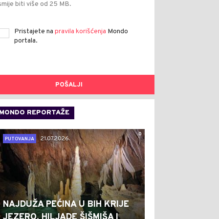
smije biti više od 25 MB.
Pristajete na
pravila korišćenja
Mondo
portala.
POŠALJI
MONDO REPORTAŽE
0
21.07.2026.
PUTOVANJA
NAJDUŽA PEĆINA U BIH KRIJE
JEZERO, HILJADE ŠIŠMIŠA I