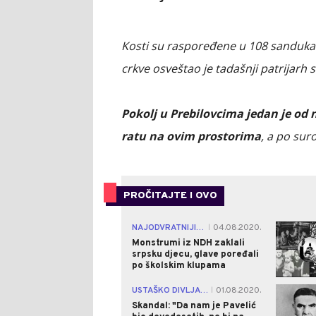
Kosti su raspoređene u 108 sanduka 
crkve osveštao je tadašnji patrijarh s
Pokolj u Prebilovcima jedan je od
ratu na ovim prostorima
, a po sur
PROČITAJTE I OVO
NAJODVRATNIJI ZLOČIN IKADA!
04.08.2020.
|
Monstrumi iz NDH zaklali
srpsku djecu, glave poređali
po školskim klupama
USTAŠKO DIVLJANJE
01.08.2020.
|
Skandal: "Da nam je Pavelić