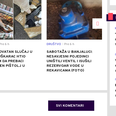
re 6 h
DRUŠTVO
Pre 6 h
REGI
|
OVATAN SLUČAJ U
SABOTAŽA U BANJALUCI:
VUČ
UŠKARAC HTIO
NESAVJESNI POJEDINCI
VEČ
 DA PREBACI
UNIŠTILI VENTIL I ISUŠILI
POZ
EN PIŠTOLJ U
REZERVOAR VODE U
RAZ
R
REKAVICAMA (FOTO)
(FO
SVI KOMENTARI