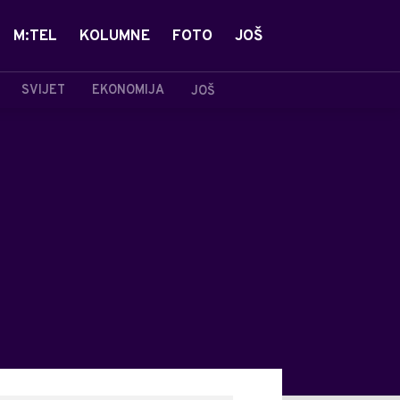
M:TEL
KOLUMNE
FOTO
JOŠ
SVIJET
EKONOMIJA
JOŠ