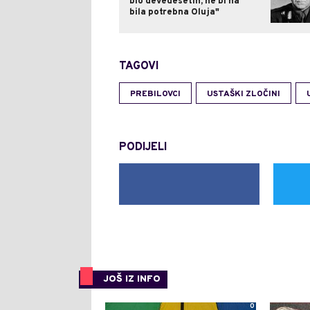
bio devedesetih, ne bi na
bila potrebna Oluja"
TAGOVI
PREBILOVCI
USTAŠKI ZLOČINI
PODIJELI
JOŠ IZ INFO
0