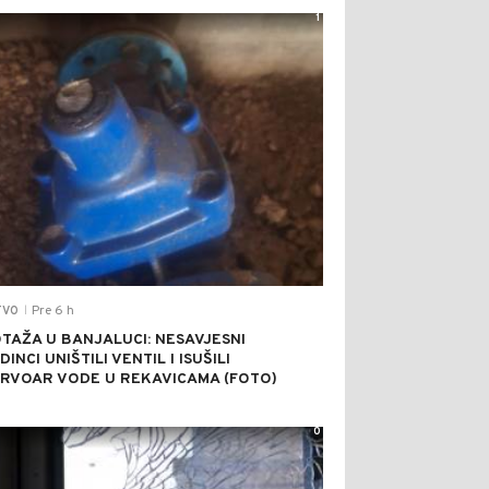
1
Pre 6 h
TVO
|
TAŽA U BANJALUCI: NESAVJESNI
INCI UNIŠTILI VENTIL I ISUŠILI
RVOAR VODE U REKAVICAMA (FOTO)
0