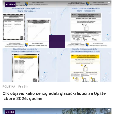
0
4 slika
Pre 5 h
POLITIKA
|
CIK objavio kako će izgledati glasački listići za Opšte
izbore 2026. godine
0
3 slika