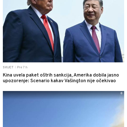
Pre 7 h
SVIJET
|
Kina uvela paket oštrih sankcija, Amerika dobila jasno
upozorenje: Scenario kakav Vašington nije očekivao
0