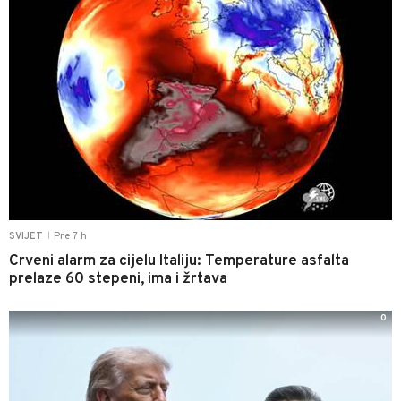
Pre 7 h
SVIJET
|
Crveni alarm za cijelu Italiju: Temperature asfalta
prelaze 60 stepeni, ima i žrtava
0