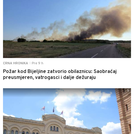
Pre 9 h
CRNA HRONIKA
|
Požar kod Bijeljine zatvorio obilaznicu: Saobraćaj
preusmjeren, vatrogasci i dalje dežuraju
1