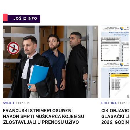
JOŠ IZ INFO
0
SVIJET
Pre 5 h
POLITIKA
Pre 5 
|
|
FRANCUSKI STRIMERI OSUĐENI
CIK OBJAVIO
NAKON SMRTI MUŠKARCA KOJEG SU
GLASAČKI LI
ZLOSTAVLJALI U PRENOSU UŽIVO
2026. GODIN