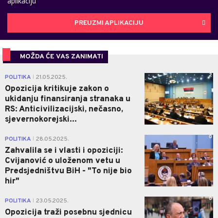
aplikaciju
PREUZMI APLIKACIJU
MOŽDA ĆE VAS ZANIMATI
2
POLITIKA
21.05.2025.
|
Opozicija kritikuje zakon o
ukidanju finansiranja stranaka u
RS: Anticivilizacijski, nečasno,
sjevernokorejski...
0
POLITIKA
28.05.2025.
|
Zahvalila se i vlasti i opoziciji:
Cvijanović o uloženom vetu u
Predsjedništvu BiH - "To nije bio
hir"
0
POLITIKA
23.05.2025.
|
Opozicija traži posebnu sjednicu