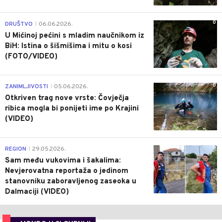
0
DRUŠTVO
06.06.2026.
|
U Mićinoj pećini s mladim naučnikom iz
BiH: Istina o šišmišima i mitu o kosi
(FOTO/VIDEO)
0
ZANIMLJIVOSTI
05.06.2026.
|
Otkriven trag nove vrste: Čovječja
ribica mogla bi ponijeti ime po Krajini
(VIDEO)
0
REGION
29.05.2026.
|
Sam među vukovima i šakalima:
Nevjerovatna reportaža o jedinom
stanovniku zaboravljenog zaseoka u
Dalmaciji (VIDEO)