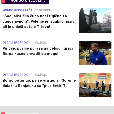
MONDO U SLOVENIJI
4
MONDO REPORTAŽA
16.02.2021.
|
"Socijalističko čudo nostalgično za
Jugoslavijom": Velenje je izgubilo naziv,
ali je u duši ostalo Titovo!
1
OSTALI SPORTOVI
14.02.2021.
|
Vujović poslije poraza na debiju: Igrači
Borca kasno shvatili da mogu!
3
OSTALI SPORTOVI
14.02.2021.
|
Borac potonuo, pa se vratio, ali Gorenje
dolazi u Banjaluku sa "plus četiri"!