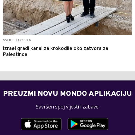
Pre 10 h
SVIJET
|
Izrael gradi kanal za krokodile oko zatvora za
Palestince
PREUZMI NOVU MONDO APLIKACIJU
Savršen spoj vijesti i zabave.