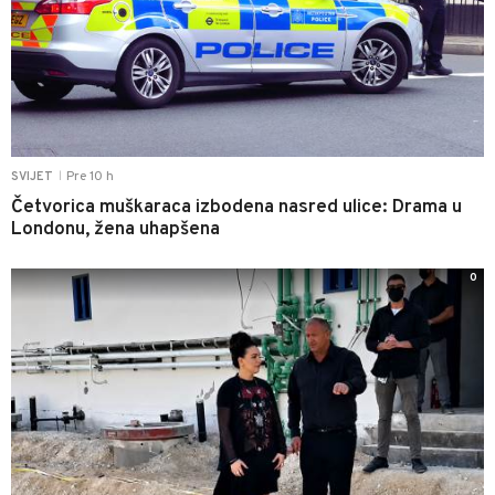
Pre 10 h
SVIJET
|
Četvorica muškaraca izbodena nasred ulice: Drama u
Londonu, žena uhapšena
0