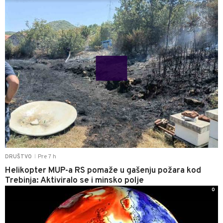
Pre 7 h
DRUŠTVO
|
Helikopter MUP-a RS pomaže u gašenju požara kod
Trebinja: Aktiviralo se i minsko polje
0