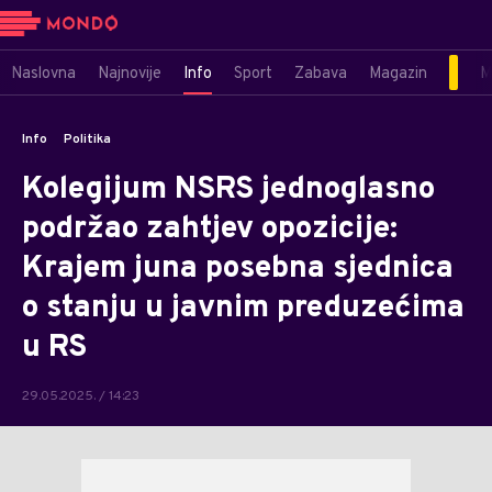
Naslovna
Najnovije
Info
Sport
Zabava
Magazin
M
Info
Politika
Kolegijum NSRS jednoglasno
podržao zahtjev opozicije:
Krajem juna posebna sjednica
o stanju u javnim preduzećima
u RS
29.05.2025. / 14:23