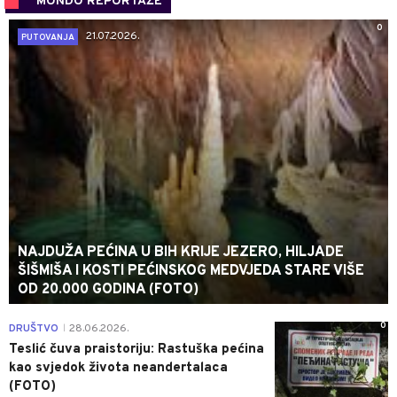
MONDO REPORTAŽE
0
21.07.2026.
PUTOVANJA
NAJDUŽA PEĆINA U BIH KRIJE JEZERO, HILJADE
ŠIŠMIŠA I KOSTI PEĆINSKOG MEDVJEDA STARE VIŠE
OD 20.000 GODINA (FOTO)
0
DRUŠTVO
28.06.2026.
|
Teslić čuva praistoriju: Rastuška pećina
kao svjedok života neandertalaca
(FOTO)