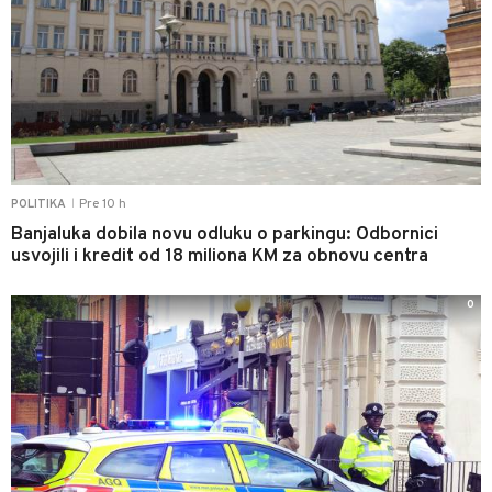
Pre 10 h
POLITIKA
|
Banjaluka dobila novu odluku o parkingu: Odbornici
usvojili i kredit od 18 miliona KM za obnovu centra
0