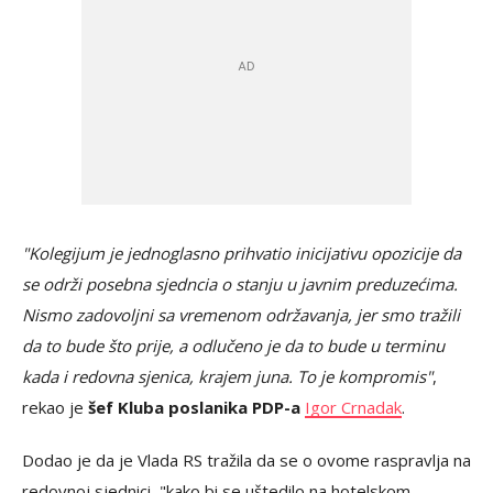
"Kolegijum je jednoglasno prihvatio inicijativu opozicije da
se održi posebna sjedncia o stanju u javnim preduzećima.
Nismo zadovoljni sa vremenom održavanja, jer smo tražili
da to bude što prije, a odlučeno je da to bude u terminu
kada i redovna sjenica, krajem juna. To je kompromis"
,
rekao je
šef Kluba poslanika PDP-a
Igor Crnadak
.
Dodao je da je Vlada RS tražila da se o ovome raspravlja na
redovnoj sjednici, "kako bi se uštedilo na hotelskom