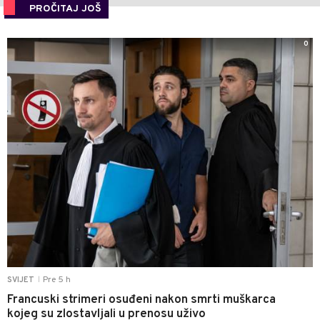
PROČITAJ JOŠ
0
Pre 5 h
SVIJET
|
Francuski strimeri osuđeni nakon smrti muškarca
kojeg su zlostavljali u prenosu uživo