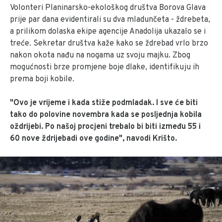
Volonteri Planinarsko-ekološkog društva Borova Glava
prije par dana evidentirali su dva mladunčeta - ždrebeta,
a prilikom dolaska ekipe agencije Anadolija ukazalo se i
treće. Sekretar društva kaže kako se ždrebad vrlo brzo
nakon okota nađu na nogama uz svoju majku. Zbog
mogućnosti brze promjene boje dlake, identifikuju ih
prema boji kobile.
"Ovo je vrijeme i kada stiže podmladak. I sve će biti
tako do polovine novembra kada se posljednja kobila
oždrijebi. Po našoj procjeni trebalo bi biti između 55 i
60 nove ždrijebadi ove godine", navodi Krišto.