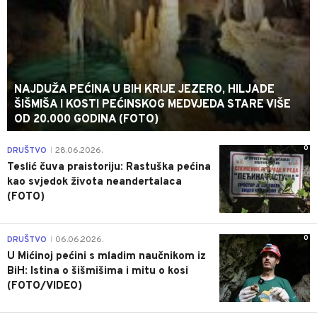
NAJDUŽA PEĆINA U BIH KRIJE JEZERO, HILJADE
ŠIŠMIŠA I KOSTI PEĆINSKOG MEDVJEDA STARE VIŠE
OD 20.000 GODINA (FOTO)
0
DRUŠTVO
28.06.2026.
|
Teslić čuva praistoriju: Rastuška pećina
kao svjedok života neandertalaca
(FOTO)
0
DRUŠTVO
06.06.2026.
|
U Mićinoj pećini s mladim naučnikom iz
BiH: Istina o šišmišima i mitu o kosi
(FOTO/VIDEO)