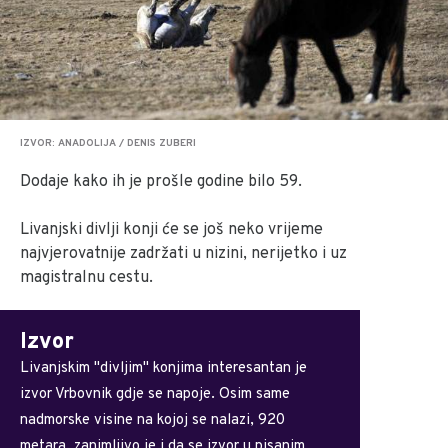
IZVOR: ANADOLIJA / DENIS ZUBERI
Dodaje kako ih je prošle godine bilo 59.
Livanjski divlji konji će se još neko vrijeme
najvjerovatnije zadržati u nizini, nerijetko i uz
magistralnu cestu.
Izvor
Livanjskim "divljim" konjima interesantan je
izvor Vrbovnik gdje se napoje. Osim same
nadmorske visine na kojoj se nalazi, 920
metara, zanimljivo je i da se izvor u pisanim