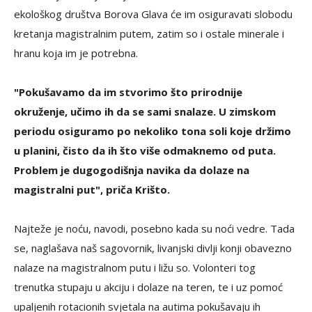
ekološkog društva Borova Glava će im osiguravati slobodu
kretanja magistralnim putem, zatim so i ostale minerale i
hranu koja im je potrebna.
"Pokušavamo da im stvorimo što prirodnije
okruženje, učimo ih da se sami snalaze. U zimskom
periodu osiguramo po nekoliko tona soli koje držimo
u planini, čisto da ih što više odmaknemo od puta.
Problem je dugogodišnja navika da dolaze na
magistralni put", priča Krišto.
Najteže je noću, navodi, posebno kada su noći vedre. Tada
se, naglašava naš sagovornik, livanjski divlji konji obavezno
nalaze na magistralnom putu i ližu so. Volonteri tog
trenutka stupaju u akciju i dolaze na teren, te i uz pomoć
upaljenih rotacionih svjetala na autima pokušavaju ih