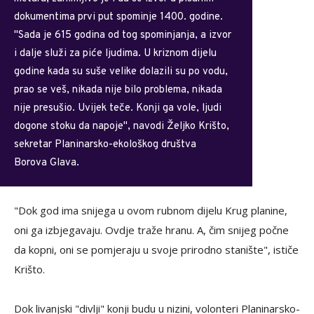
dokumentima prvi put spominje 1400. godine.
"Sada je 615 godina od tog spominjanja, a izvor
i dalje služi za piće ljudima. U kriznom dijelu
godine kada su suše velike dolazili su po vodu,
prao se veš, nikada nije bilo problema, nikada
nije presušio. Uvijek teče. Konji ga vole, ljudi
dogone stoku da napoje", navodi Željko Krišto,
sekretar Planinarsko-ekološkog društva
Borova Glava.
"Dok god ima snijega u ovom rubnom dijelu Krug planine,
oni ga izbjegavaju. Ovdje traže hranu. A, čim snijeg počne
da kopni, oni se pomjeraju u svoje prirodno stanište", ističe
Krišto.
Dok livanjski "divlji" konji budu u nizini, volonteri Planinarsko-