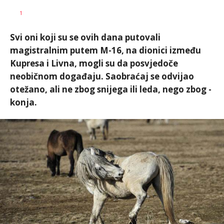
AUTOR
Anadolija
1
Svi oni koji su se ovih dana putovali
magistralnim putem M-16, na dionici između
Kupresa i Livna, mogli su da posvjedoče
neobičnom događaju. Saobraćaj se odvijao
otežano, ali ne zbog snijega ili leda, nego zbog -
konja.