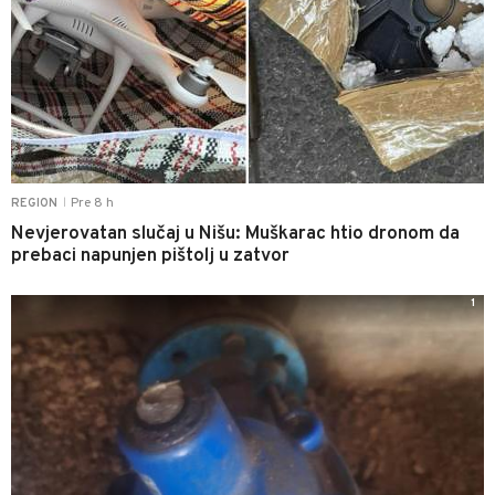
Pre 8 h
REGION
|
Nevjerovatan slučaj u Nišu: Muškarac htio dronom da
prebaci napunjen pištolj u zatvor
1