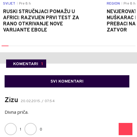
SVIJET
Pre 8 h
REGION
Pre 8 h
|
|
RUSKI STRUČNJACI POMAŽU U
NEVJEROVATA
AFRICI: RAZVIJEN PRVI TEST ZA
MUŠKARAC H
RANO OTKRIVANJE NOVE
PREBACI NA
VARIJANTE EBOLE
ZATVOR
KOMENTARI
1
SVI KOMENTARI
Zizu
20.02.2015. / 07:54
Divna priča.
1
0