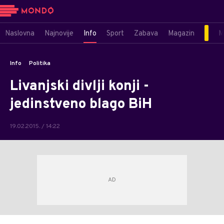
Naslovna
Najnovije
Info
Sport
Zabava
Magazin
M
Info
Politika
Livanjski divlji konji -
jedinstveno blago BiH
19.02.2015. / 14:22