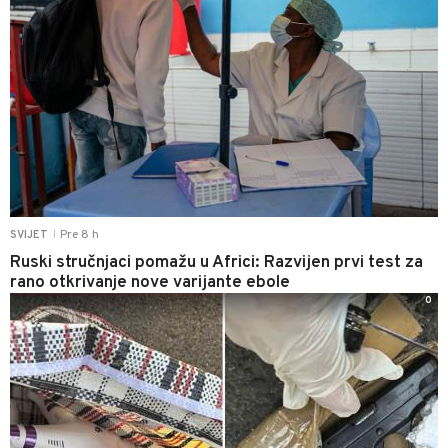
Pre 8 h
SVIJET
|
Ruski stručnjaci pomažu u Africi: Razvijen prvi test za
rano otkrivanje nove varijante ebole
0