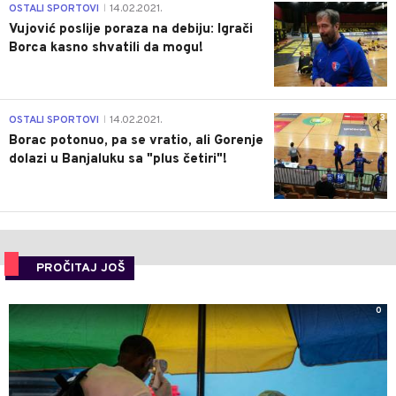
1
OSTALI SPORTOVI
14.02.2021.
|
Vujović poslije poraza na debiju: Igrači
Borca kasno shvatili da mogu!
3
OSTALI SPORTOVI
14.02.2021.
|
Borac potonuo, pa se vratio, ali Gorenje
dolazi u Banjaluku sa "plus četiri"!
PROČITAJ JOŠ
0