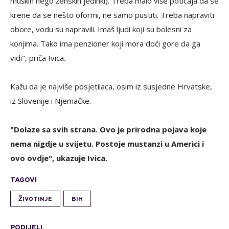
muških nego ženskih jedinki). Treba malo više poticaja da se
krene da se nešto oformi, ne samo pustiti. Treba napraviti
obore, vodu su napravili. Imaš ljudi koji su bolesni za
konjima. Tako ima penzioner koji mora doći gore da ga
vidi", priča Ivica.
Kažu da je najviše posjetilaca, osim iz susjedne Hrvatske,
iz Slovenije i Njemačke.
"Dolaze sa svih strana. Ovo je prirodna pojava koje
nema nigdje u svijetu. Postoje mustanzi u Americi i
ovo ovdje", ukazuje Ivica.
TAGOVI
ŽIVOTINJE
BIH
PODIJELI