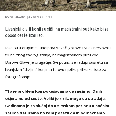
IZVOR: ANADOLIJA / DENIS ZUBERI
Livanjski divlji konji su sišli na magistralni put kako bi sa
oboda ceste lizali so.
Iako su u drugim situacijama vozači gotovo uvijek nervozni i
trube zbog takvog stanja, na magistralnom putu kod
Borove Glave je drugačije. Svi putnici se raduju susretu sa
livanjskim "divljim" konjima te ovu rijetku priliku koriste za
fotografisanje.
"To je problem koji pokušavamo da riješimo. Da ih
otjeramo od ceste. Veliki je rizik, mogu da stradaju.
Godinama je to slučaj da u zimskom periodu u noćnim
satima dežuramo na tom potezu da ih odmaknemo