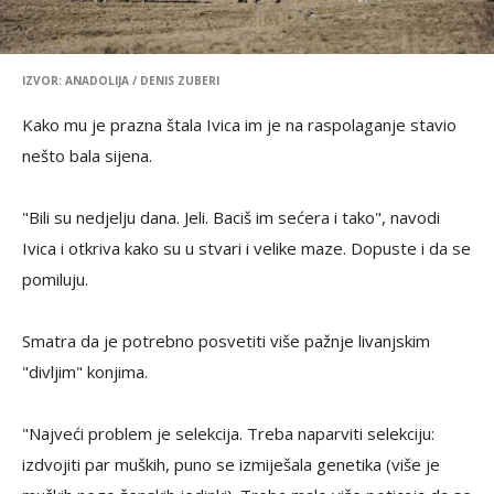
IZVOR: ANADOLIJA / DENIS ZUBERI
Kako mu je prazna štala Ivica im je na raspolaganje stavio
nešto bala sijena.
"Bili su nedjelju dana. Jeli. Baciš im sećera i tako", navodi
Ivica i otkriva kako su u stvari i velike maze. Dopuste i da se
pomiluju.
Smatra da je potrebno posvetiti više pažnje livanjskim
"divljim" konjima.
"Najveći problem je selekcija. Treba naparviti selekciju:
izdvojiti par muških, puno se izmiješala genetika (više je