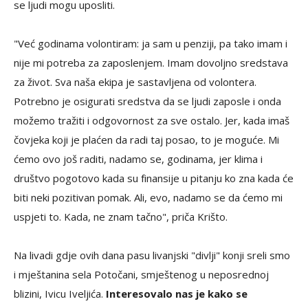
se ljudi mogu uposliti.
"Već godinama volontiram: ja sam u penziji, pa tako imam i
nije mi potreba za zaposlenjem. Imam dovoljno sredstava
za život. Sva naša ekipa je sastavljena od volontera.
Potrebno je osigurati sredstva da se ljudi zaposle i onda
možemo tražiti i odgovornost za sve ostalo. Jer, kada imaš
čovjeka koji je plaćen da radi taj posao, to je moguće. Mi
ćemo ovo još raditi, nadamo se, godinama, jer klima i
društvo pogotovo kada su finansije u pitanju ko zna kada će
biti neki pozitivan pomak. Ali, evo, nadamo se da ćemo mi
uspjeti to. Kada, ne znam tačno", priča Krišto.
Na livadi gdje ovih dana pasu livanjski "divlji" konji sreli smo
i mještanina sela Potočani, smještenog u neposrednoj
blizini, Ivicu Iveljića.
Interesovalo nas je kako se