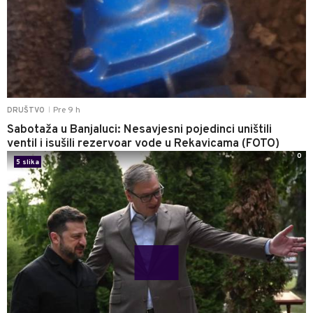
Pre 9 h
DRUŠTVO
|
Sabotaža u Banjaluci: Nesavjesni pojedinci uništili
ventil i isušili rezervoar vode u Rekavicama (FOTO)
0
5 slika