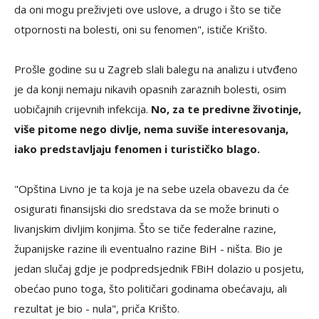
da oni mogu preživjeti ove uslove, a drugo i što se tiče
otpornosti na bolesti, oni su fenomen", ističe Krišto.
Prošle godine su u Zagreb slali balegu na analizu i utvđeno
je da konji nemaju nikavih opasnih zaraznih bolesti, osim
uobičajnih crijevnih infekcija.
No, za te predivne životinje,
više pitome nego divlje, nema suviše interesovanja,
iako predstavljaju fenomen i turističko blago.
"Opština Livno je ta koja je na sebe uzela obavezu da će
osigurati finansijski dio sredstava da se može brinuti o
livanjskim divljim konjima. Što se tiče federalne razine,
županijske razine ili eventualno razine BiH - ništa. Bio je
jedan slučaj gdje je podpredsjednik FBiH dolazio u posjetu,
obećao puno toga, što političari godinama obećavaju, ali
rezultat je bio - nula", priča Krišto.