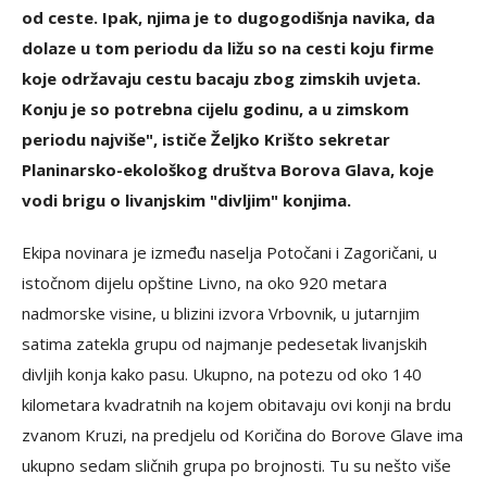
od ceste. Ipak, njima je to dugogodišnja navika, da
dolaze u tom periodu da ližu so na cesti koju firme
koje održavaju cestu bacaju zbog zimskih uvjeta.
Konju je so potrebna cijelu godinu, a u zimskom
periodu najviše", ističe Željko Krišto sekretar
Planinarsko-ekološkog društva Borova Glava, koje
vodi brigu o livanjskim "divljim" konjima.
Ekipa novinara je između naselja Potočani i Zagoričani, u
istočnom dijelu opštine Livno, na oko 920 metara
nadmorske visine, u blizini izvora Vrbovnik, u jutarnjim
satima zatekla grupu od najmanje pedesetak livanjskih
divljih konja kako pasu. Ukupno, na potezu od oko 140
kilometara kvadratnih na kojem obitavaju ovi konji na brdu
zvanom Kruzi, na predjelu od Koričina do Borove Glave ima
ukupno sedam sličnih grupa po brojnosti. Tu su nešto više