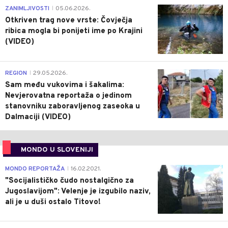
0
ZANIMLJIVOSTI
05.06.2026.
|
Otkriven trag nove vrste: Čovječja
ribica mogla bi ponijeti ime po Krajini
(VIDEO)
0
REGION
29.05.2026.
|
Sam među vukovima i šakalima:
Nevjerovatna reportaža o jedinom
stanovniku zaboravljenog zaseoka u
Dalmaciji (VIDEO)
MONDO U SLOVENIJI
4
MONDO REPORTAŽA
16.02.2021.
|
"Socijalističko čudo nostalgično za
Jugoslavijom": Velenje je izgubilo naziv,
ali je u duši ostalo Titovo!