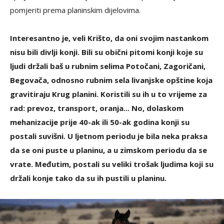
pomjeriti prema planinskim dijelovima.
Interesantno je, veli Krišto, da oni svojim nastankom
nisu bili divlji konji. Bili su obični pitomi konji koje su
ljudi držali baš u rubnim selima Potočani, Zagoričani,
Begovača, odnosno rubnim sela livanjske opštine koja
gravitiraju Krug planini. Koristili su ih u to vrijeme za
rad: prevoz, transport, oranja... No, dolaskom
mehanizacije prije 40-ak ili 50-ak godina konji su
postali suvišni. U ljetnom periodu je bila neka praksa
da se oni puste u planinu, a u zimskom periodu da se
vrate. Međutim, postali su veliki trošak ljudima koji su
držali konje tako da su ih pustili u planinu.