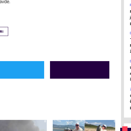
ravde.
RI
0
0