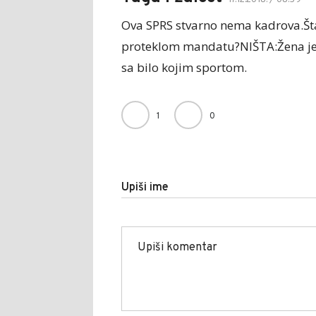
Ova SPRS stvarno nema kadrova.Šta 
proteklom mandatu?NIŠTA:Žena je j
sa bilo kojim sportom.
1
0
Upiši ime