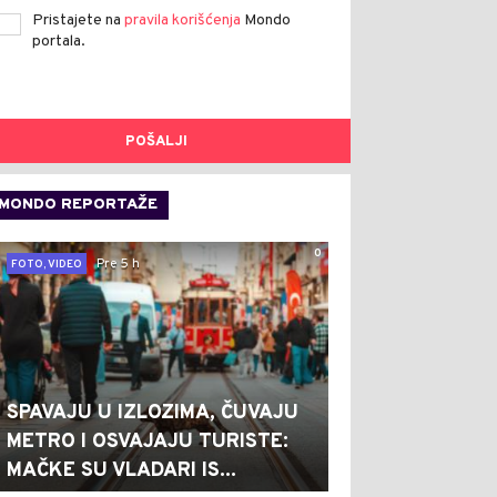
Pristajete na
pravila korišćenja
Mondo
portala.
POŠALJI
MONDO REPORTAŽE
0
Pre 5 h
FOTO, VIDEO
SPAVAJU U IZLOZIMA, ČUVAJU
METRO I OSVAJAJU TURISTE:
MAČKE SU VLADARI IS...