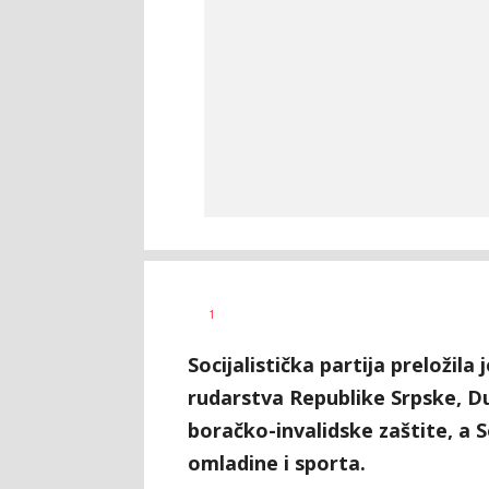
SRNA
AUTOR
1
1
Socijalistička partija preložila
rudarstva Republike Srpske, Du
boračko-invalidske zaštite, a 
omladine i sporta.