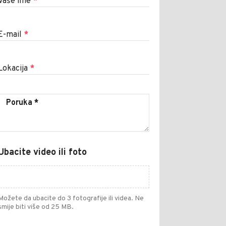
Vaše ime
*
E-mail
*
Lokacija
*
Ubacite video ili foto
Možete da ubacite do 3 fotografije ili videa. Ne
smije biti više od 25 MB.