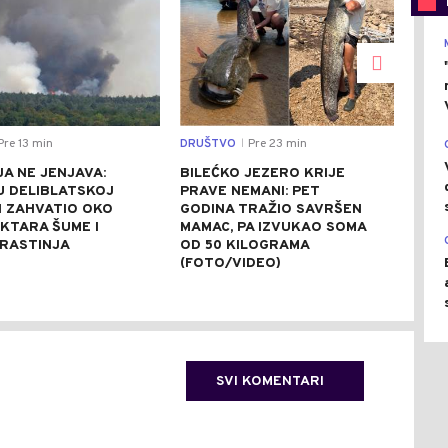
re 13 min
DRUŠTVO
Pre 23 min
CRNA
|
A NE JENJAVA:
BILEĆKO JEZERO KRIJE
TRA
U DELIBLATSKOJ
PRAVE NEMANI: PET
POP
I ZAHVATIO OKO
GODINA TRAŽIO SAVRŠEN
UTO
EKTARA ŠUME I
MAMAC, PA IZVUKAO SOMA
MLA
 RASTINJA
OD 50 KILOGRAMA
(FOTO/VIDEO)
SVI KOMENTARI