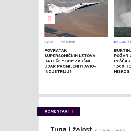
SVIJET
Pre 8 min
REGION
P
|
|
POVRATAK
BUKTINJ
SUPERSONIČNIH LETOVA:
POŽAR 
DA LI ĆE "TIHI" ZVUČNI
PEŠČAR
UDAR PROMIJENITI AVIO-
1.500 H
INDUSTRIJU?
NISKOG
KOMENTARI
1
Tuga i žalost
17.12.2018. / 08:59