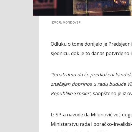
IZVOR: MONDO/SP
Odluku o tome donijelo je Predsjedništ
sjednicu, dok je to danas potvrđeno i
"Smatramo da će predloženi kandidat
značajan doprinos u radu buduće Vl
Republike Srpske",
saopšteno je iz ov
Iz SP-a navode da Milunović već dug
Ministarstvu rada i boračko-invalidsk