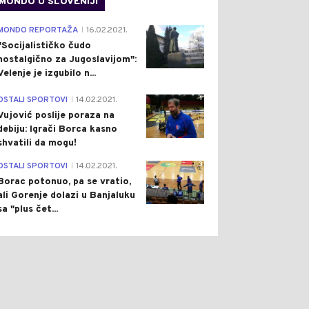
MONDO U SLOVENIJI
4
MONDO REPORTAŽA
16.02.2021.
|
"Socijalističko čudo
nostalgično za Jugoslavijom":
Velenje je izgubilo n...
1
 HRONIKA
Pre 53 min
SVIJET
Pre 1 h
OSTALI SPORTOVI
14.02.2021.
|
|
|
Vujović poslije poraza na
GEDIJA NA
TRAMP PONOVO PRIJETI
debiju: Igrači Borca kasno
ULARNOM KUPALIŠTU:
PREUZIMANJEM
shvatili da mogu!
PIO SE 24-GODIŠNJI
GRENLANDA DOK
DIĆ IZ ZAVIDOVIĆA
AMERIČKA NAFTNA
3
OSTALI SPORTOVI
14.02.2021.
KOMPANIJA ULAZI U
|
ZAŠTIĆENU ZONU
Borac potonuo, pa se vratio,
ali Gorenje dolazi u Banjaluku
sa "plus čet...