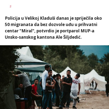
SRNA
AUTOR
2
1
Policija u Velikoj Kladuši danas je spriječila oko
50 migranata da bez dozvole uđu u prihvatni
centar "Miral", potvrdio je portparol MUP-a
Unsko-sanskog kantona Ale Šiljdedić.