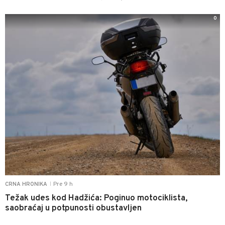
0
Pre 9 h
CRNA HRONIKA
|
Težak udes kod Hadžića: Poginuo motociklista,
saobraćaj u potpunosti obustavljen