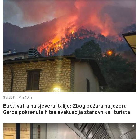
Pre 10 h
SVIJET
|
Bukti vatra na sjeveru Italije: Zbog požara na jezeru
Garda pokrenuta hitna evakuacija stanovnika i turista
0