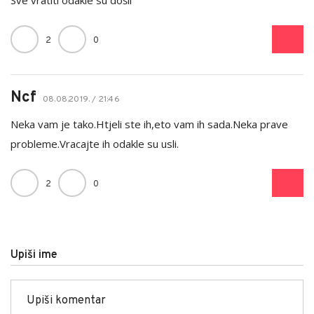
2
0
Ncf
08.08.2019. / 21:46
Neka vam je tako.Htjeli ste ih,eto vam ih sada.Neka prave
probleme.Vracajte ih odakle su usli.
2
0
Upiši ime