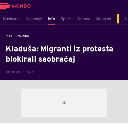
Naslovna
Najnovije
Info
Sport
Zabava
Magazin
M
Info
Politika
Kladuša: Migranti iz protesta
blokirali saobraćaj
08.08.2019. / 17:31