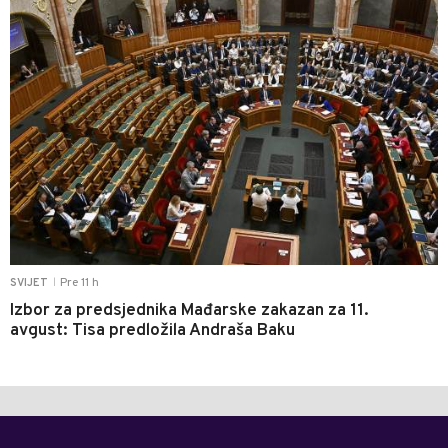
Pre 11 h
SVIJET
|
Izbor za predsjednika Mađarske zakazan za 11.
avgust: Tisa predložila Andraša Baku