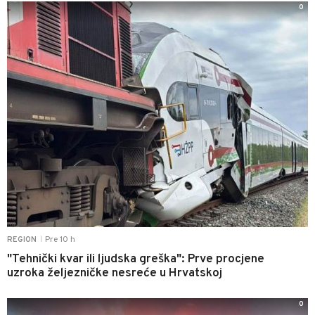
0
Pre 10 h
REGION
|
"Tehnički kvar ili ljudska greška": Prve procjene
uzroka željezničke nesreće u Hrvatskoj
0