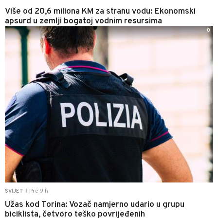
Više od 20,6 miliona KM za stranu vodu: Ekonomski
apsurd u zemlji bogatoj vodnim resursima
0
Pre 9 h
SVIJET
|
Užas kod Torina: Vozač namjerno udario u grupu
biciklista, četvoro teško povrijeđenih