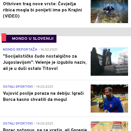
Otkriven trag nove vrste: Čovječja
ribica mogla bi ponijeti ime po Krajini
(VIDEO)
MONDO U SLOVENIJI
4
MONDO REPORTAŽA
16.02.2021.
|
"Socijalističko čudo nostalgično za
Jugoslavijom": Velenje je izgubilo naziv,
ali je u duši ostalo Titovo!
1
OSTALI SPORTOVI
14.02.2021.
|
Vujović poslije poraza na debiju: Igrači
Borca kasno shvatili da mogu!
3
OSTALI SPORTOVI
14.02.2021.
|
Borac potonuo, pa se vratio, ali Gorenje