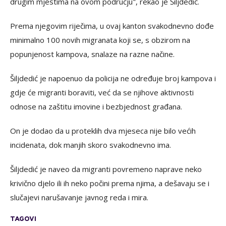
drugim mjestima na ovom području",
rekao je Šiljdedić.
Prema njegovim riječima, u ovaj kanton svakodnevno dođe
minimalno 100 novih migranata koji se, s obzirom na
popunjenost kampova, snalaze na razne načine.
Šiljdedić je napoenuo da policija ne određuje broj kampova i
gdje će migranti boraviti, već da se njihove aktivnosti
odnose na zaštitu imovine i bezbjednost građana.
On je dodao da u proteklih dva mjeseca nije bilo većih
incidenata, dok manjih skoro svakodnevno ima.
Šiljdedić je naveo da migranti povremeno naprave neko
krivično djelo ili ih neko počini prema njima, a dešavaju se i
slučajevi narušavanje javnog reda i mira.
TAGOVI