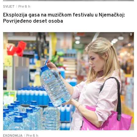
Pre 8 h
SVIJET
|
Eksplozija gasa na muzičkom festivalu u Njemačkoj:
Povrijeđeno deset osoba
0
Pre 8 h
EKONOMIJA
|