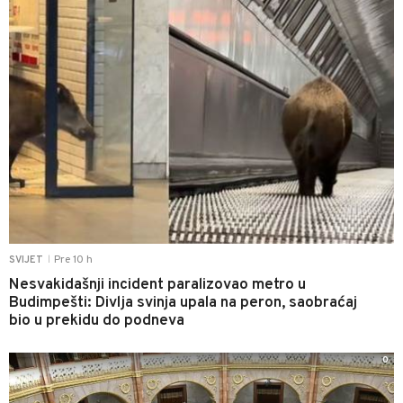
Pre 10 h
SVIJET
|
Nesvakidašnji incident paralizovao metro u
Budimpešti: Divlja svinja upala na peron, saobraćaj
bio u prekidu do podneva
0