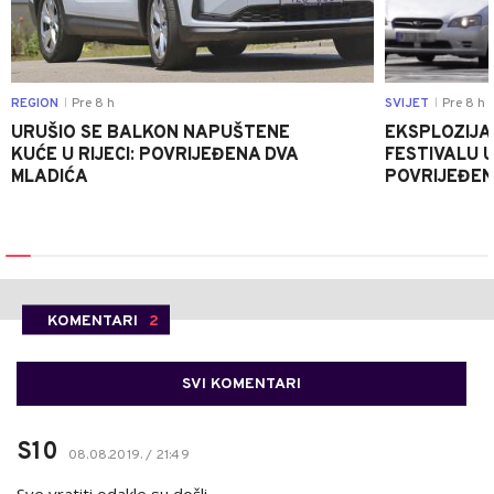
REGION
Pre 8 h
SVIJET
Pre 8 h
|
|
URUŠIO SE BALKON NAPUŠTENE
EKSPLOZIJA
KUĆE U RIJECI: POVRIJEĐENA DVA
FESTIVALU 
MLADIĆA
POVRIJEĐEN
KOMENTARI
2
SVI KOMENTARI
S10
08.08.2019. / 21:49
Sve vratiti odakle su došli