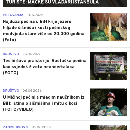
TURISTE: MAČKE SU VLADARI ISTANBULA
0
PUTOVANJA
21.07.2026.
|
Najduža pećina u BiH krije jezero,
hiljade šišmiša i kosti pećinskog
medvjeda stare više od 20.000 godina
(Foto)
0
DRUŠTVO
28.06.2026.
|
Teslić čuva praistoriju: Rastuška pećina
kao svjedok života neandertalaca
(FOTO)
0
DRUŠTVO
06.06.2026.
|
U Mićinoj pećini s mladim naučnikom iz
BiH: Istina o šišmišima i mitu o kosi
(FOTO/VIDEO)
0
ZANIMLJIVOSTI
05.06.2026.
|