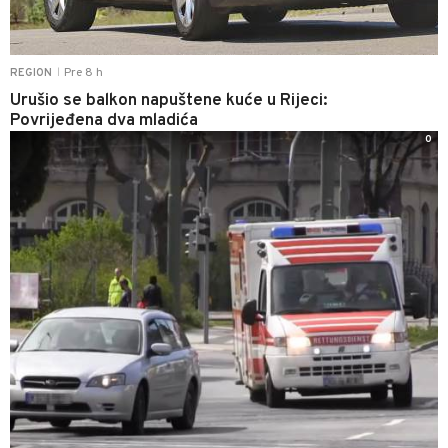
Pre 8 h
REGION
|
Urušio se balkon napuštene kuće u Rijeci:
Povrijeđena dva mladića
0