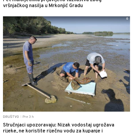
Pet maloljetnika prijavljeno tužilaštvu zbog
vršnjačkog nasilja u Mrkonjić Gradu
0
Pre 3 h
DRUŠTVO
|
Stručnjaci upozoravaju: Nizak vodostaj ugrožava
rijeke, ne koristite riječnu vodu za kupanje i