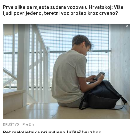
Prve slike sa mjesta sudara vozova u Hrvatskoj: Više
ljudi povrijeđeno, teretni voz prošao kroz crveno?
0
Pre 2 h
DRUŠTVO
|