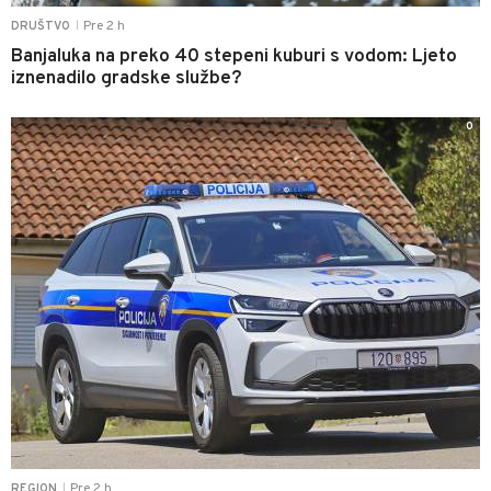
Pre 2 h
DRUŠTVO
|
Banjaluka na preko 40 stepeni kuburi s vodom: Ljeto
iznenadilo gradske službe?
0
Pre 2 h
REGION
|