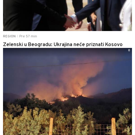
Pre 57 min
REGION
|
Zelenski u Beogradu: Ukrajina neće priznati Kosovo
0