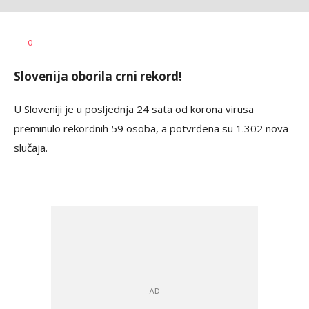
Dragana
AUTOR
0
Božić
Slovenija oborila crni rekord!
U Sloveniji je u posljednja 24 sata od korona virusa
preminulo rekordnih 59 osoba, a potvrđena su 1.302 nova
slučaja.