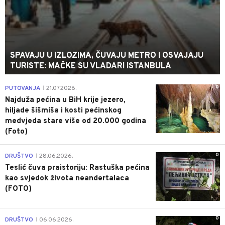
SPAVAJU U IZLOZIMA, ČUVAJU METRO I OSVAJAJU
TURISTE: MAČKE SU VLADARI ISTANBULA
0
PUTOVANJA
21.07.2026.
|
Najduža pećina u BiH krije jezero,
hiljade šišmiša i kosti pećinskog
medvjeda stare više od 20.000 godina
(Foto)
0
DRUŠTVO
28.06.2026.
|
Teslić čuva praistoriju: Rastuška pećina
kao svjedok života neandertalaca
(FOTO)
0
DRUŠTVO
06.06.2026.
|