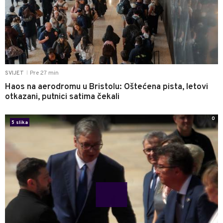
Pre 27 min
SVIJET
|
Haos na aerodromu u Bristolu: Oštećena pista, letovi
otkazani, putnici satima čekali
0
5 slika