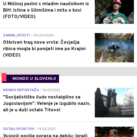
U Mićinoj pećini s mladim naučnikom iz
BiH: Istina o šišmišima i mitu o kosi
(FOTO/VIDEO)
0
ZANIMLJIVOSTI
05.06.2026.
|
Otkriven trag nove vrste: Čovječja
ribica mogla bi ponijeti ime po Krajini
(VIDEO)
MONDO U SLOVENIJI
4
MONDO REPORTAŽA
16.02.2021.
|
"Socijalističko čudo nostalgično za
Jugoslavijom": Velenje je izgubilo naziv,
ali je u duši ostalo Titovo!
1
OSTALI SPORTOVI
14.02.2021.
|
Vujović poslije poraza na debiju: Igrači