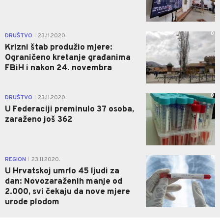
0
DRUŠTVO
23.11.2020.
|
Krizni štab produžio mjere:
Ograničeno kretanje građanima
FBiH i nakon 24. novembra
0
DRUŠTVO
23.11.2020.
|
U Federaciji preminulo 37 osoba,
zaraženo još 362
0
REGION
23.11.2020.
|
U Hrvatskoj umrlo 45 ljudi za
dan: Novozaraženih manje od
2.000, svi čekaju da nove mjere
urode plodom