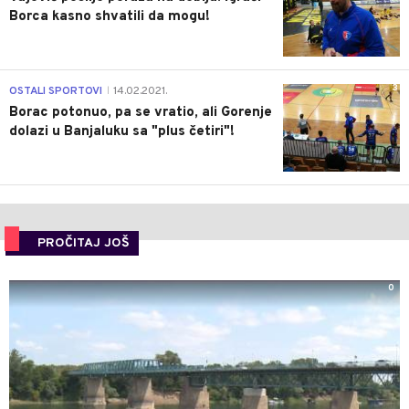
Borca kasno shvatili da mogu!
3
OSTALI SPORTOVI
14.02.2021.
|
Borac potonuo, pa se vratio, ali Gorenje
dolazi u Banjaluku sa "plus četiri"!
PROČITAJ JOŠ
0