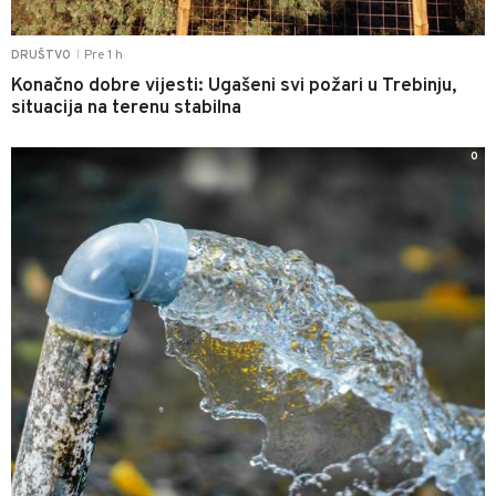
Pre 1 h
DRUŠTVO
|
Konačno dobre vijesti: Ugašeni svi požari u Trebinju,
situacija na terenu stabilna
0