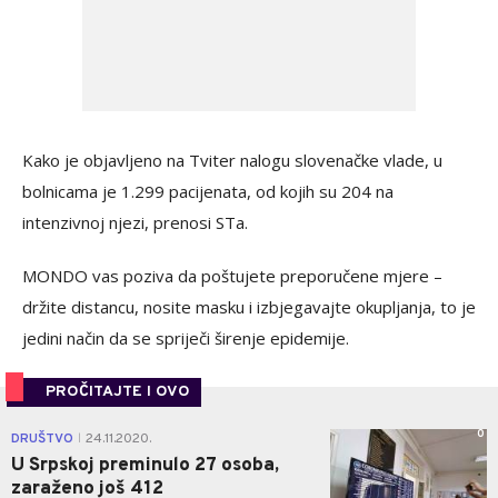
Kako je objavljeno na Tviter nalogu slovenačke vlade, u
bolnicama je 1.299 pacijenata, od kojih su 204 na
intenzivnoj njezi, prenosi STa.
MONDO vas poziva da poštujete preporučene mjere –
držite distancu, nosite masku i izbjegavajte okupljanja, to je
jedini način da se spriječi širenje epidemije.
PROČITAJTE I OVO
0
DRUŠTVO
24.11.2020.
|
U Srpskoj preminulo 27 osoba,
zaraženo još 412