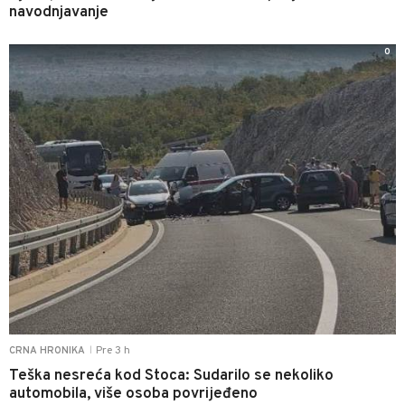
navodnjavanje
0
Pre 3 h
CRNA HRONIKA
|
Teška nesreća kod Stoca: Sudarilo se nekoliko
automobila, više osoba povrijeđeno