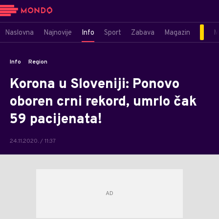
Naslovna
Najnovije
Info
Sport
Zabava
Magazin
M
Info
Region
Korona u Sloveniji: Ponovo
oboren crni rekord, umrlo čak
59 pacijenata!
24.11.2020. / 11:37