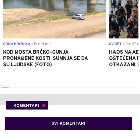
CRNA HRONIKA
Pre 21 min
SVIJET
Pre 27 m
|
|
KOD MOSTA BRČKO–GUNJA
HAOS NA AE
PRONAĐENE KOSTI, SUMNJA SE DA
OŠTEĆENA PI
SU LJUDSKE (FOTO)
OTKAZANI, P
KOMENTARI
0
SVI KOMENTARI