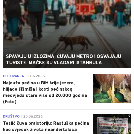
SPAVAJU U IZLOZIMA, ČUVAJU METRO I OSVAJAJU
TURISTE: MAČKE SU VLADARI ISTANBULA
0
PUTOVANJA
21.07.2026.
|
Najduža pećina u BiH krije jezero,
hiljade šišmiša i kosti pećinskog
medvjeda stare više od 20.000 godina
(Foto)
0
DRUŠTVO
28.06.2026.
|
Teslić čuva praistoriju: Rastuška pećina
kao svjedok života neandertalaca