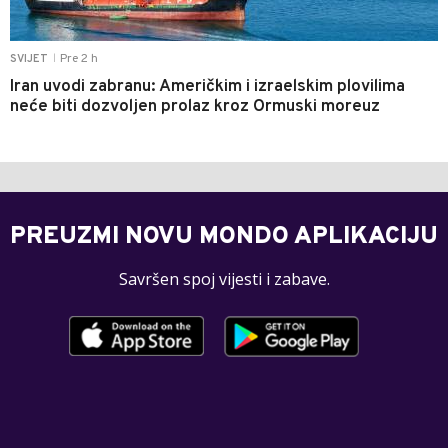
Pre 2 h
SVIJET
|
Iran uvodi zabranu: Američkim i izraelskim plovilima
neće biti dozvoljen prolaz kroz Ormuski moreuz
PREUZMI NOVU MONDO APLIKACIJU
Savršen spoj vijesti i zabave.