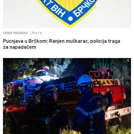
Pre 1 h
CRNA HRONIKA
|
Pucnjava u Brčkom: Ranjen muškarac, policija traga
za napadačem
0