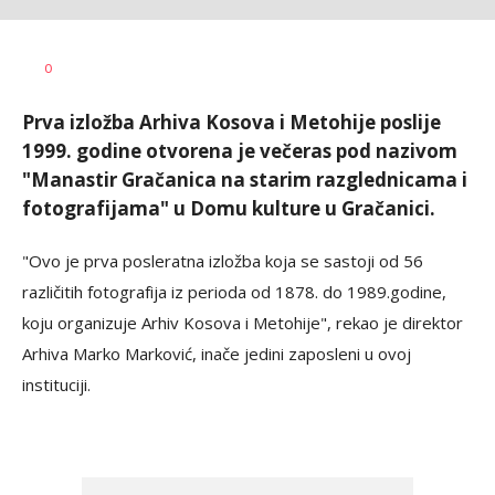
Dušan
AUTOR
0
Volaš
Prva izložba Arhiva Kosova i Metohije poslije
1999. godine otvorena je večeras pod nazivom
"Manastir Gračanica na starim razglednicama i
fotografijama" u Domu kulture u Gračanici.
"Ovo je prva posleratna izložba koja se sastoji od 56
različitih fotografija iz perioda od 1878. do 1989.godine,
koju organizuje Arhiv Kosova i Metohije", rekao je direktor
Arhiva Marko Marković, inače jedini zaposleni u ovoj
instituciji.