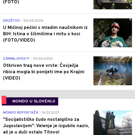
(FOTO)
0
DRUŠTVO
06.06.2026.
|
U Mićinoj pećini s mladim naučnikom iz
BiH: Istina o šišmišima i mitu o kosi
(FOTO/VIDEO)
0
ZANIMLJIVOSTI
05.06.2026.
|
Otkriven trag nove vrste: Čovječja
ribica mogla bi ponijeti ime po Krajini
(VIDEO)
MONDO U SLOVENIJI
4
MONDO REPORTAŽA
16.02.2021.
|
"Socijalističko čudo nostalgično za
Jugoslavijom": Velenje je izgubilo naziv,
ali je u duši ostalo Titovo!