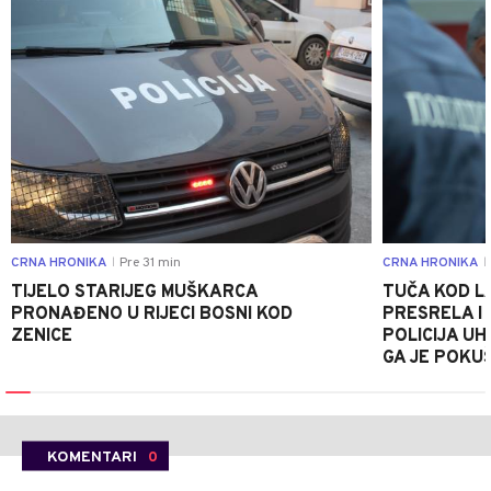
CRNA HRONIKA
Pre 31 min
CRNA HRONIKA
|
|
TIJELO STARIJEG MUŠKARCA
TUČA KOD L
PRONAĐENO U RIJECI BOSNI KOD
PRESRELA I
ZENICE
POLICIJA UH
GA JE POKU
KOMENTARI
0