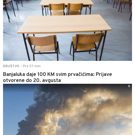
Pre 57 min
DRUŠTVO
|
Banjaluka daje 100 KM svim prvačićima: Prijave
otvorene do 20. avgusta
0