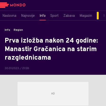
Naslovna
Najnovije
Info
Sport
Zabava
Magazin
M
Info
Region
Prva izložba nakon 24 godine:
Manastir Gračanica na starim
razglednicama
30.01.2023. / 21:58