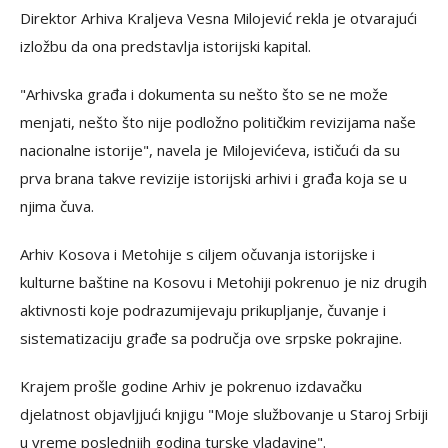
Direktor Arhiva Kraljeva Vesna Milojević rekla je otvarajući
izložbu da ona predstavlja istorijski kapital.
"Arhivska građa i dokumenta su nešto što se ne može
menjati, nešto što nije podložno političkim revizijama naše
nacionalne istorije", navela je Milojevićeva, ističući da su
prva brana takve revizije istorijski arhivi i građa koja se u
njima čuva.
Arhiv Kosova i Metohije s ciljem očuvanja istorijske i
kulturne baštine na Kosovu i Metohiji pokrenuo je niz drugih
aktivnosti koje podrazumijevaju prikupljanje, čuvanje i
sistematizaciju građe sa područja ove srpske pokrajine.
Krajem prošle godine Arhiv je pokrenuo izdavačku
djelatnost objavljjući knjigu "Moje službovanje u Staroj Srbiji
u vreme poslednjih godina turske vladavine".