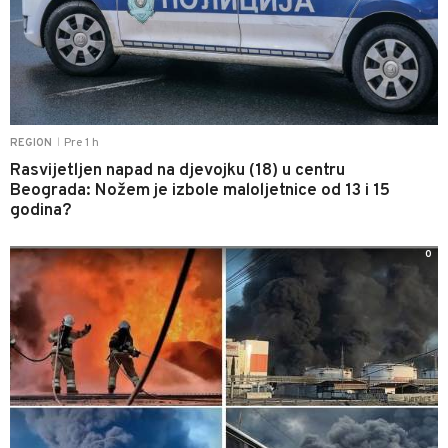
Pre 1 h
REGION
|
Rasvijetljen napad na djevojku (18) u centru
Beograda: Nožem je izbole maloljetnice od 13 i 15
godina?
0