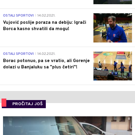
1
OSTALI SPORTOVI
14.02.2021.
|
Vujović poslije poraza na debiju: Igrači
Borca kasno shvatili da mogu!
3
OSTALI SPORTOVI
14.02.2021.
|
Borac potonuo, pa se vratio, ali Gorenje
dolazi u Banjaluku sa "plus četiri"!
PROČITAJ JOŠ
0