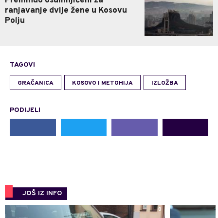
Preminuo osumnjičeni za
ranjavanje dvije žene u Kosovu
Polju
TAGOVI
GRAČANICA
KOSOVO I METOHIJA
IZLOŽBA
PODIJELI
JOŠ IZ INFO
0