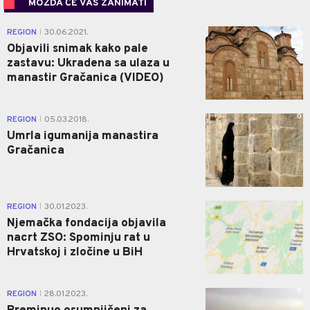
MOŽDA ĆE VAS ZANIMATI
0
REGION
30.06.2021.
|
Objavili snimak kako pale
zastavu: Ukradena sa ulaza u
manastir Gračanica (VIDEO)
0
REGION
05.03.2018.
|
Umrla igumanija manastira
Gračanica
0
REGION
30.01.2023.
|
Njemačka fondacija objavila
nacrt ZSO: Spominju rat u
Hrvatskoj i zločine u BiH
0
REGION
28.01.2023.
|