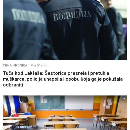
Pre 51 min
CRNA HRONIKA
|
Tuča kod Laktaša: Šestorica presrela i pretukla
muškarca, policija uhapsila i osobu koja ga je pokušala
odbraniti
0