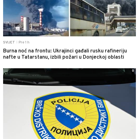
Pre 1 h
SVIJET
|
Burna noć na frontu: Ukrajinci gađali rusku rafineriju
nafte u Tatarstanu, izbili požari u Donjeckoj oblasti
0