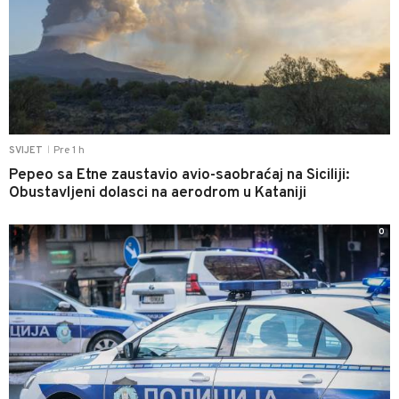
Pre 1 h
SVIJET
|
Pepeo sa Etne zaustavio avio-saobraćaj na Siciliji:
Obustavljeni dolasci na aerodrom u Kataniji
0