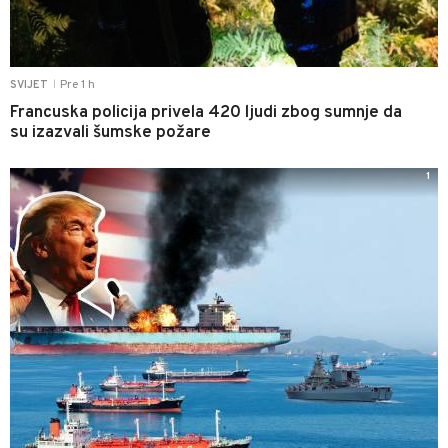
Pre 1 h
SVIJET
|
Francuska policija privela 420 ljudi zbog sumnje da
su izazvali šumske požare
1