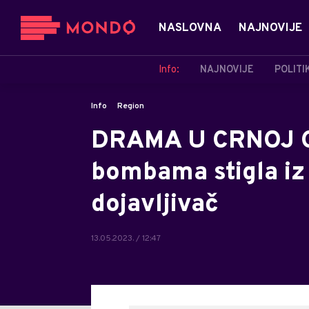
NASLOVNA
NAJNOVIJE
Info:
NAJNOVIJE
POLITI
Info
Region
DRAMA U CRNOJ GO
bombama stigla iz
dojavljivač
13.05.2023. / 12:47