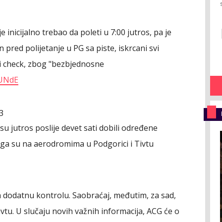
 je inicijalno trebao da poleti u 7:00 jutros, pa je
 pred polijetanje u PG sa piste, iskrcani svi
ni check, zbog "bezbjednosne
3UNdE
3
u jutros poslije devet sati dobili određene
ega su na aerodromima u Podgorici i Tivtu
a dodatnu kontrolu. Saobraćaj, međutim, za sad,
ivtu. U slučaju novih važnih informacija, ACG će o