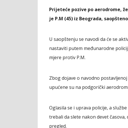
Prijeteće pozive po aerodrome, žel
je P.M (45) iz Beograda, saopšteno 
U saopštenju se navodi da će se aktivn
nastaviti putem međunarodne policij
mjere protiv P.M.
Zbog dojave o navodno postavljenoj 
upućene su na podgorički aerodrom 
Oglasila se i uprava policije, a služ
trebali da slete nakon devet časova, d
pregled.