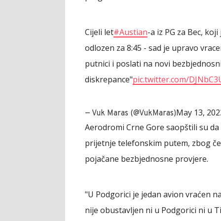
Cijeli let
#Austian
-a iz PG za Bec, koji
odlozen za 8:45 - sad je upravo vracen
putnici i poslati na novi bezbjednos
diskrepance"
pic.twitter.com/DJNbC
May 13, 202
— Vuk Maras (@VukMaras)
Aerodromi Crne Gore saopštili su da s
prijetnje telefonskim putem, zbog č
pojačane bezbjednosne provjere.
"U Podgorici je jedan avion vraćen n
nije obustavljen ni u Podgorici ni u T