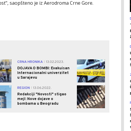
ost", saopšteno je iz Aerodroma Crne Gore.
0
0
CRNA HRONIKA
13.02.2023.
|
DOJAVA O BOMBI: Evakuisan
Internacionalni univerzitet
u Sarajevu
0
0
REGION
13.06.2022.
|
Redakciji "Novosti" stigao
mejl: Nove dojave o
bombama u Beogradu