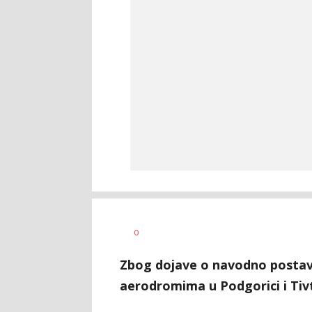
Aleksandar
AUTOR
0
Blagić
Zbog dojave o navodno postavl
aerodromima u Podgorici i Tiv