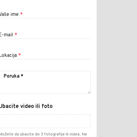
Vaše ime
*
E-mail
*
Lokacija
*
Ubacite video ili foto
Možete da ubacite do 3 fotografije ili videa. Ne