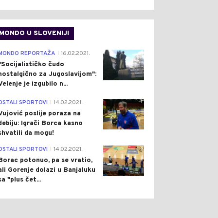
MONDO U SLOVENIJI
4
MONDO REPORTAŽA
16.02.2021.
|
"Socijalističko čudo
nostalgično za Jugoslavijom":
Velenje je izgubilo n...
1
OSTALI SPORTOVI
14.02.2021.
|
Vujović poslije poraza na
debiju: Igrači Borca kasno
shvatili da mogu!
3
OSTALI SPORTOVI
14.02.2021.
|
Borac potonuo, pa se vratio,
0
0
ali Gorenje dolazi u Banjaluku
sa "plus čet...