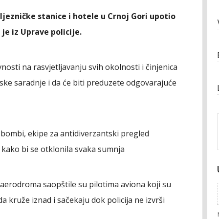
jezničke stanice i hotele u Crnoj Gori upotio
je iz Uprave policije.
osti na rasvjetljavanju svih okolnosti i činjenica
ske saradnje i da će biti preduzete odgovarajuće
bombi, ekipe za antidiverzantski pregled
kako bi se otklonila svaka sumnja
be aerodroma saopštile su pilotima aviona koji su
a kruže iznad i sačekaju dok policija ne izvrši