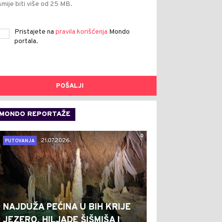
smije biti više od 25 MB.
Pristajete na
pravila korišćenja
Mondo
portala.
POŠALJI
MONDO REPORTAŽE
0
21.07.2026.
PUTOVANJA
NAJDUŽA PEĆINA U BIH KRIJE
JEZERO, HILJADE ŠIŠMIŠA I