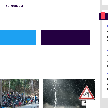
AERODROM
0
0