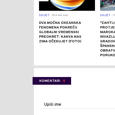
SVIJET
Pre 44 min
SVIJET
P
|
|
DVA MOĆNA OKEANSKA
"ZAHTI
FENOMENA POKREĆU
PROTJE
GLOBALNI VREMENSKI
MAROKA
PREOKRET: KAKVA NAS
INVAZIJ
ZIMA OČEKUJE? (FOTO)
GRADON
ŠPANSK
OBRATI
PORUK
KOMENTARI
0
Upiši ime