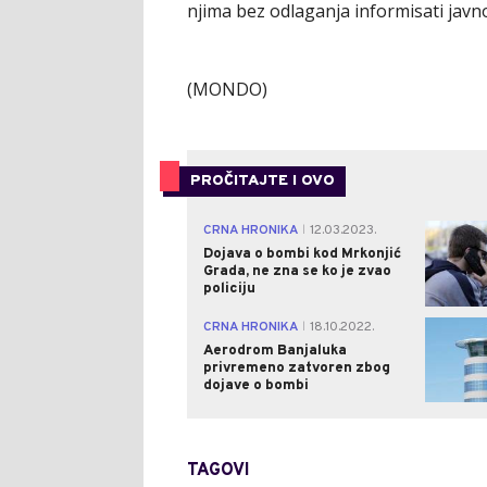
njima bez odlaganja informisati javn
(MONDO)
PROČITAJTE I OVO
CRNA HRONIKA
12.03.2023.
|
Dojava o bombi kod Mrkonjić
Grada, ne zna se ko je zvao
policiju
CRNA HRONIKA
18.10.2022.
|
Aerodrom Banjaluka
privremeno zatvoren zbog
dojave o bombi
TAGOVI