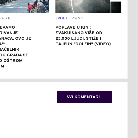
re 8 h
SVIJET
Pre 9 h
SVIJ
|
JEVAMO
POPLAVE U KINI:
AVG
RIVANJE
EVAKUISANO VIŠE OD
NA 
NACA, OVO JE
25.000 LJUDI, STIŽE I
ZBO
A":
TAJFUN "DOLFIN" (VIDEO)
NAP
AČELNIK
OG GRADA SE
O OŠTROM
OM
SVI KOMENTARI