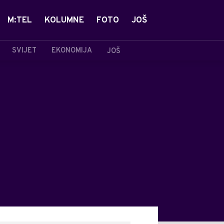
M:TEL
KOLUMNE
FOTO
JOŠ
SVIJET
EKONOMIJA
JOŠ