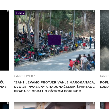
0
0
5 slika
Pre 8 h
SVIJET
SVIJE
|
EĆU
"ZAHTIJEVAMO PROTJERIVANJE MAROKANACA,
POPL
 NAS
OVO JE INVAZIJA": GRADONAČELNIK ŠPANSKOG
LJUDI
GRADA SE OBRATIO OŠTROM PORUKOM
0
0