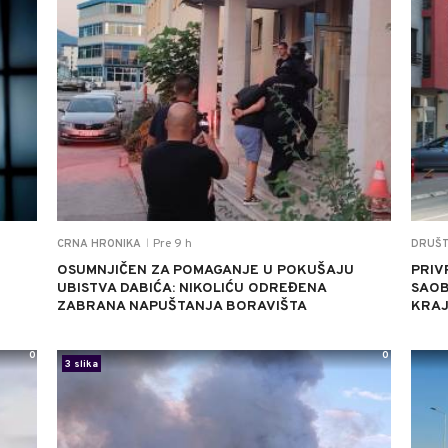
Pre 9 h
CRNA HRONIKA
DRUŠ
|
OSUMNJIČEN ZA POMAGANJE U POKUŠAJU
PRIV
UBISTVA DABIĆA: NIKOLIĆU ODREĐENA
SAOB
ZABRANA NAPUŠTANJA BORAVIŠTA
KRAJ
0
0
3 slika