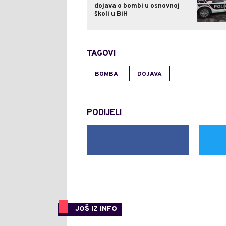
dojava o bombi u osnovnoj
školi u BiH
TAGOVI
BOMBA
DOJAVA
PODIJELI
JOŠ IZ INFO