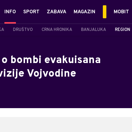
INFO
SPORT
ZABAVA
MAGAZIN
MOBIT
KA
DRUŠTVO
CRNA HRONIKA
BANJALUKA
REGION
 o bombi evakuisana
izije Vojvodine