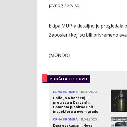
javnog servisa.
Ekipa MUP-a detaljno je pregledala o
Zaposleni koji su bili privremeno eva
(MONDO)
PROČITAJTE I OVO
CRNA HRONIKA
18.07.2023.
|
Policija o hapšenju i
pretresu u Derventi:
Bombom planirao ubiti
inspektora u ovom gradu
CRNA HRONIKA
11.04.2023.
|
Đaci evakuisani: Nova