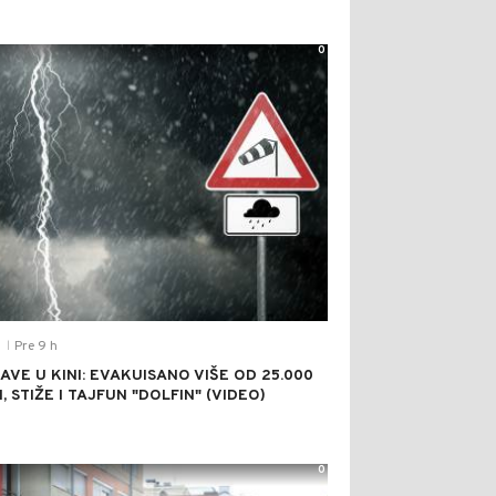
0
Pre 9 h
T
|
AVE U KINI: EVAKUISANO VIŠE OD 25.000
, STIŽE I TAJFUN "DOLFIN" (VIDEO)
0