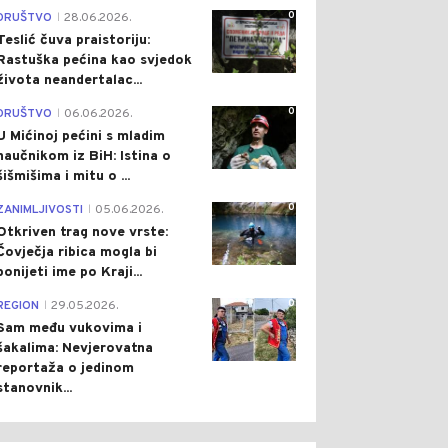
0
0
0
DRUŠTVO
28.06.2026.
|
Teslić čuva praistoriju:
Rastuška pećina kao svjedok
života neandertalac...
0
DRUŠTVO
06.06.2026.
|
U Mićinoj pećini s mladim
naučnikom iz BiH: Istina o
šišmišima i mitu o ...
ET
Pre 9 h
CRNA HRONIKA
Pre 9 h
|
|
0
ZANIMLJIVOSTI
05.06.2026.
ANISTANAC OSUĐEN
OSUMNJIČEN ZA
|
DOŽIVOTNI ZATVOR
POMAGANJE U POKUŠAJU
Otkriven trag nove vrste:
G SMRTONOSNOG
UBISTVA DABIĆA: NIKOLIĆU
Čovječja ribica mogla bi
ADA U MINHENU
ODREĐENA ZABRANA
ponijeti ime po Kraji...
NAPUŠTANJA BORAVIŠTA
0
REGION
29.05.2026.
|
Sam među vukovima i
šakalima: Nevjerovatna
reportaža o jedinom
stanovnik...