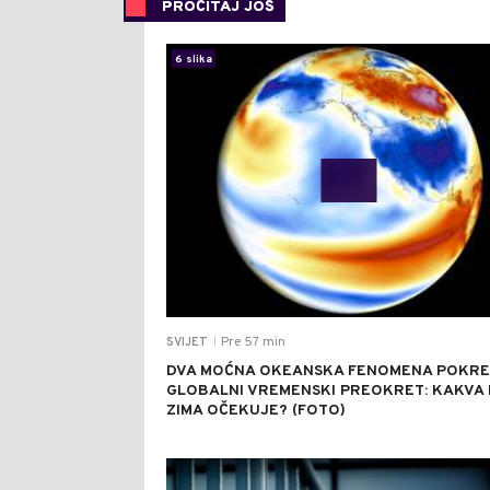
PROČITAJ JOŠ
6 slika
Pre 57 min
SVIJET
|
DVA MOĆNA OKEANSKA FENOMENA POKR
GLOBALNI VREMENSKI PREOKRET: KAKVA
ZIMA OČEKUJE? (FOTO)