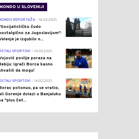
MONDO U SLOVENIJI
4
MONDO REPORTAŽA
16.02.2021.
|
"Socijalističko čudo
nostalgično za Jugoslavijom":
Velenje je izgubilo n...
1
OSTALI SPORTOVI
14.02.2021.
|
Vujović poslije poraza na
debiju: Igrači Borca kasno
shvatili da mogu!
3
OSTALI SPORTOVI
14.02.2021.
|
Borac potonuo, pa se vratio,
ali Gorenje dolazi u Banjaluku
sa "plus čet...