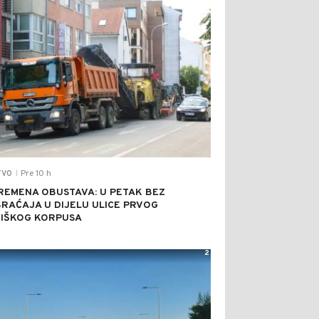
Pre 10 h
TVO
|
REMENA OBUSTAVA: U PETAK BEZ
RAĆAJA U DIJELU ULICE PRVOG
IŠKOG KORPUSA
2