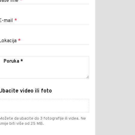
Vaše ime
*
E-mail
*
Lokacija
*
Ubacite video ili foto
Možete da ubacite do 3 fotografije ili videa. Ne
smije biti više od 25 MB.