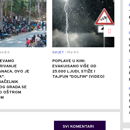
0
0
re 8 h
SVIJET
Pre 9 h
SVIJ
|
JEVAMO
POPLAVE U KINI:
AVG
RIVANJE
EVAKUISANO VIŠE OD
NA 
NACA, OVO JE
25.000 LJUDI, STIŽE I
ZBO
A":
TAJFUN "DOLFIN" (VIDEO)
NAP
AČELNIK
OG GRADA SE
O OŠTROM
OM
SVI KOMENTARI