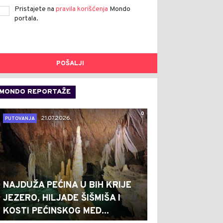
Pristajete na
pravila korišćenja
Mondo
portala.
POŠALJI
MONDO REPORTAŽE
0
21.07.2026.
PUTOVANJA
NAJDUŽA PEĆINA U BIH KRIJE
JEZERO, HILJADE ŠIŠMIŠA I
KOSTI PEĆINSKOG MED...