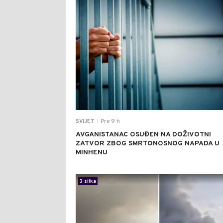
Pre 9 h
SVIJET
|
AVGANISTANAC OSUĐEN NA DOŽIVOTNI
ZATVOR ZBOG SMRTONOSNOG NAPADA U
MINHENU
3 slika