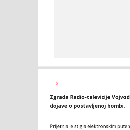
Aleksandar
AUTOR
0
Blagić
Zgrada Radio-televizije Vojvod
dojave o postavljenoj bombi.
Prijetnja je stigla elektronskim pute