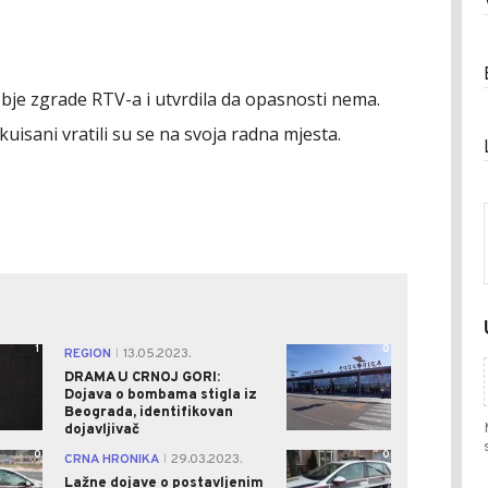
bje zgrade RTV-a i utvrdila da opasnosti nema.
kuisani vratili su se na svoja radna mjesta.
1
0
REGION
13.05.2023.
|
DRAMA U CRNOJ GORI:
Dojava o bombama stigla iz
Beograda, identifikovan
dojavljivač
0
0
CRNA HRONIKA
29.03.2023.
|
Lažne dojave o postavljenim