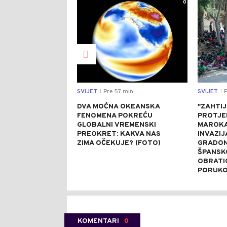
0
SVIJET
Pre 57 min
SVIJET
P
|
|
DVA MOĆNA OKEANSKA
"ZAHTI
FENOMENA POKREĆU
PROTJE
GLOBALNI VREMENSKI
MAROKA
PREOKRET: KAKVA NAS
INVAZIJ
ZIMA OČEKUJE? (FOTO)
GRADON
ŠPANSK
OBRATI
PORUK
KOMENTARI
0