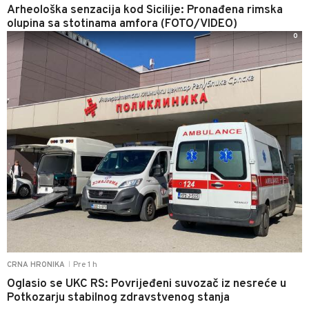
Arheološka senzacija kod Sicilije: Pronađena rimska
olupina sa stotinama amfora (FOTO/VIDEO)
0
Pre 1 h
CRNA HRONIKA
|
Oglasio se UKC RS: Povrijeđeni suvozač iz nesreće u
Potkozarju stabilnog zdravstvenog stanja