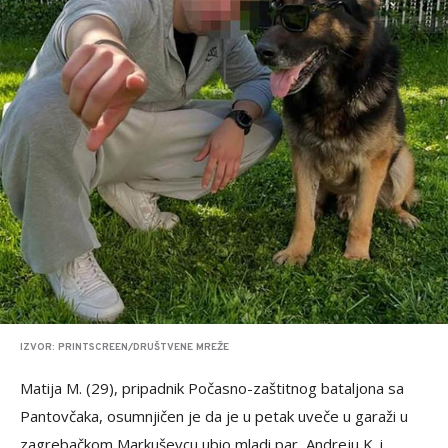
IZVOR: PRINTSCREEN/DRUŠTVENE MREŽE
Matija M. (29), pripadnik Počasno-zaštitnog bataljona sa
Pantovčaka, osumnjičen je da je u petak uveče u garaži u
zagrebačkom Markuševcu ubio mladi par, Andreju K. i