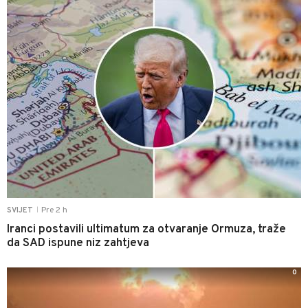
Pre 2 h
SVIJET
|
Iranci postavili ultimatum za otvaranje Ormuza, traže
da SAD ispune niz zahtjeva
0