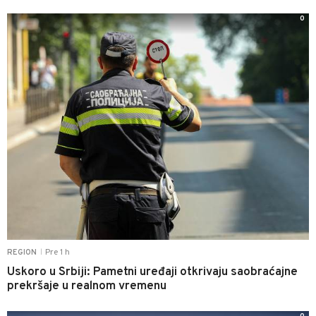
0
Pre 1 h
REGION
|
Uskoro u Srbiji: Pametni uređaji otkrivaju saobraćajne
prekršaje u realnom vremenu