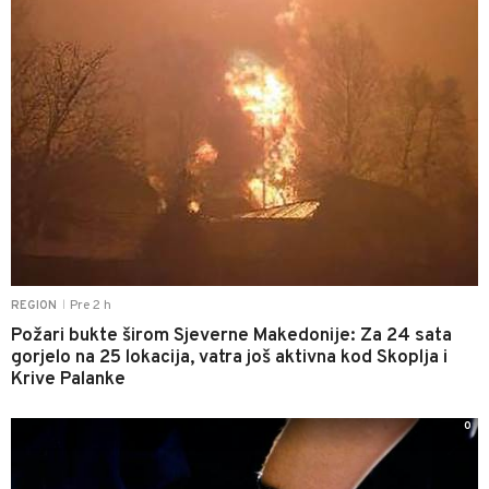
Pre 2 h
REGION
|
Požari bukte širom Sjeverne Makedonije: Za 24 sata
gorjelo na 25 lokacija, vatra još aktivna kod Skoplja i
Krive Palanke
0