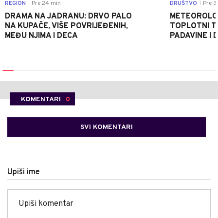
REGION
Pre 24 min
DRUŠTVO
Pre 3
|
|
DRAMA NA JADRANU: DRVO PALO
METEOROLOZ
NA KUPAČE, VIŠE POVRIJEĐENIH,
TOPLOTNI T
MEĐU NJIMA I DECA
PADAVINE I 
KOMENTARI
0
SVI KOMENTARI
Upiši ime