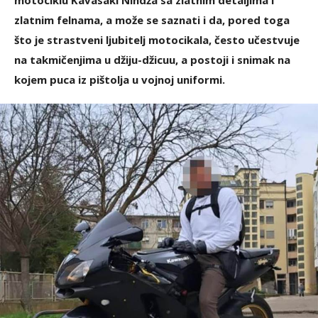
motociklu Kavasaki Nindža sa zlatnim detaljima i
zlatnim felnama, a može se saznati i da, pored toga
što je strastveni ljubitelj motocikala, često učestvuje
na takmičenjima u džiju-džicuu, a postoji i snimak na
kojem puca iz pištolja u vojnoj uniformi.