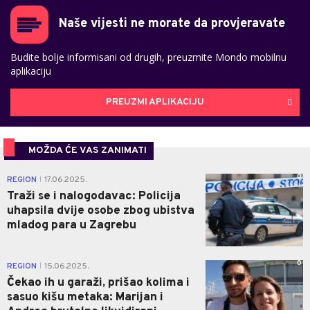
Naše vijesti ne morate da provjeravate
Budite bolje informisani od drugih, preuzmite Mondo mobilnu
aplikaciju
PREUZMI APLIKACIJU
MOŽDA ĆE VAS ZANIMATI
0
REGION
17.06.2025.
|
Traži se i nalogodavac: Policija
uhapsila dvije osobe zbog ubistva
mladog para u Zagrebu
0
REGION
15.06.2025.
|
Čekao ih u garaži, prišao kolima i
sasuo kišu metaka: Marijan i