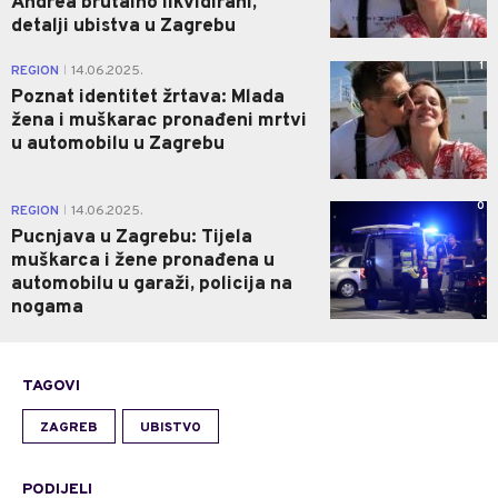
Andrea brutalno likvidirani,
detalji ubistva u Zagrebu
1
REGION
14.06.2025.
|
Poznat identitet žrtava: Mlada
žena i muškarac pronađeni mrtvi
u automobilu u Zagrebu
0
REGION
14.06.2025.
|
Pucnjava u Zagrebu: Tijela
muškarca i žene pronađena u
automobilu u garaži, policija na
nogama
TAGOVI
ZAGREB
UBISTVO
PODIJELI