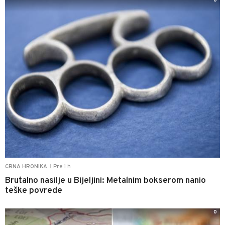
0
Pre 1 h
CRNA HRONIKA
|
Brutalno nasilje u Bijeljini: Metalnim bokserom nanio
teške povrede
0