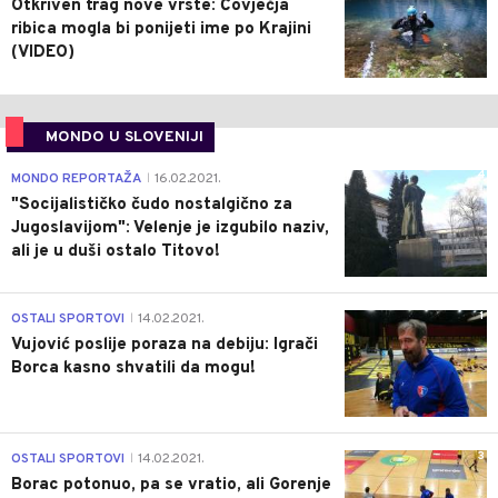
Otkriven trag nove vrste: Čovječja
ribica mogla bi ponijeti ime po Krajini
(VIDEO)
MONDO U SLOVENIJI
4
MONDO REPORTAŽA
16.02.2021.
|
"Socijalističko čudo nostalgično za
Jugoslavijom": Velenje je izgubilo naziv,
ali je u duši ostalo Titovo!
1
OSTALI SPORTOVI
14.02.2021.
|
Vujović poslije poraza na debiju: Igrači
Borca kasno shvatili da mogu!
3
OSTALI SPORTOVI
14.02.2021.
|
Borac potonuo, pa se vratio, ali Gorenje