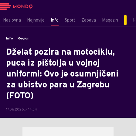
Naslovna
Najnovije
Info
Sport
Zabava
Magazin
M
Info
Region
Dželat pozira na motociklu,
puca iz pištolja u vojnoj
uniformi: Ovo je osumnjičeni
za ubistvo para u Zagrebu
(FOTO)
17.06.2025. / 14:34