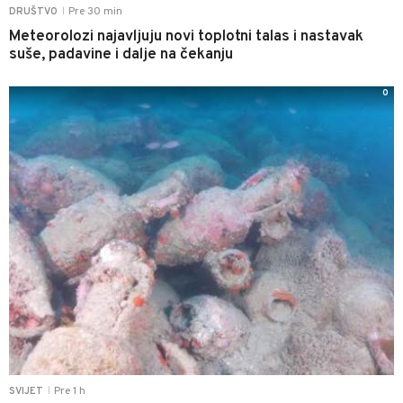
Pre 30 min
DRUŠTVO
|
Meteorolozi najavljuju novi toplotni talas i nastavak
suše, padavine i dalje na čekanju
0
Pre 1 h
SVIJET
|