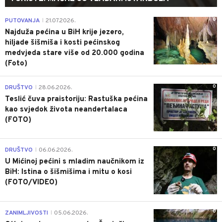
0
PUTOVANJA
21.07.2026.
|
Najduža pećina u BiH krije jezero,
hiljade šišmiša i kosti pećinskog
medvjeda stare više od 20.000 godina
(Foto)
0
DRUŠTVO
28.06.2026.
|
Teslić čuva praistoriju: Rastuška pećina
kao svjedok života neandertalaca
(FOTO)
0
DRUŠTVO
06.06.2026.
|
U Mićinoj pećini s mladim naučnikom iz
BiH: Istina o šišmišima i mitu o kosi
(FOTO/VIDEO)
0
ZANIMLJIVOSTI
05.06.2026.
|