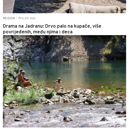
Pre 24 min
REGION
|
Drama na Jadranu: Drvo palo na kupače, više
povrijeđenih, među njima i deca
0