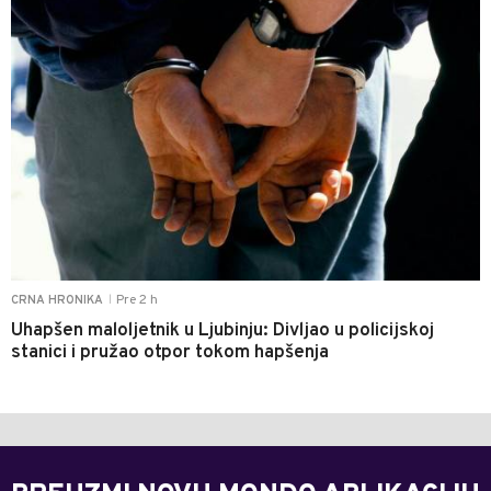
Pre 2 h
CRNA HRONIKA
|
Uhapšen maloljetnik u Ljubinju: Divljao u policijskoj
stanici i pružao otpor tokom hapšenja