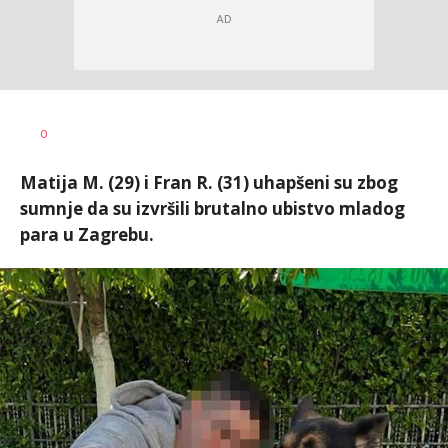
Marina
AUTOR
0
Letić
Matija M. (29) i Fran R. (31) uhapšeni su zbog
sumnje da su izvršili brutalno ubistvo mladog
para u Zagrebu.