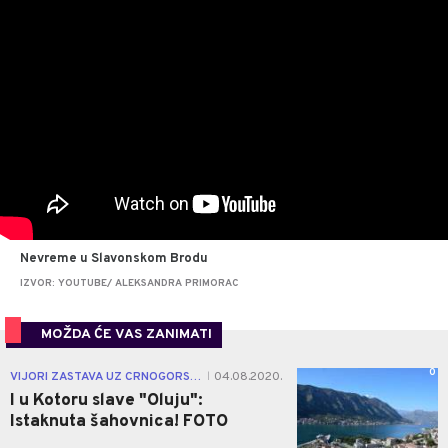
Nevreme u Slavonskom Brodu
IZVOR: YOUTUBE/ ALEKSANDRA PRIMORAC
MOŽDA ĆE VAS ZANIMATI
0
VIJORI ZASTAVA UZ CRNOGORSKU
04.08.2020.
|
I u Kotoru slave "Oluju":
Istaknuta šahovnica! FOTO