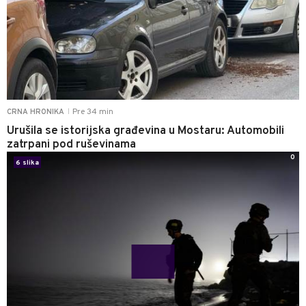
Pre 34 min
CRNA HRONIKA
|
Urušila se istorijska građevina u Mostaru: Automobili
zatrpani pod ruševinama
0
6 slika