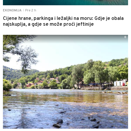
Pre 2 h
EKONOMIJA
|
Cijene hrane, parkinga i ležaljki na moru: Gdje je obala
najskuplja, a gdje se može proći jeftinije
0