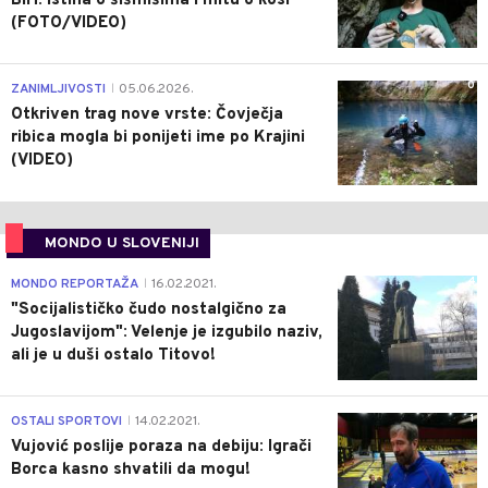
BiH: Istina o šišmišima i mitu o kosi
(FOTO/VIDEO)
0
ZANIMLJIVOSTI
05.06.2026.
|
Otkriven trag nove vrste: Čovječja
ribica mogla bi ponijeti ime po Krajini
(VIDEO)
MONDO U SLOVENIJI
4
MONDO REPORTAŽA
16.02.2021.
|
"Socijalističko čudo nostalgično za
Jugoslavijom": Velenje je izgubilo naziv,
ali je u duši ostalo Titovo!
1
OSTALI SPORTOVI
14.02.2021.
|
Vujović poslije poraza na debiju: Igrači
Borca kasno shvatili da mogu!