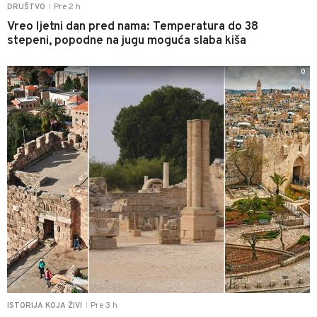
Pre 2 h
DRUŠTVO
|
Vreo ljetni dan pred nama: Temperatura do 38
stepeni, popodne na jugu moguća slaba kiša
0
Pre 3 h
ISTORIJA KOJA ŽIVI
|