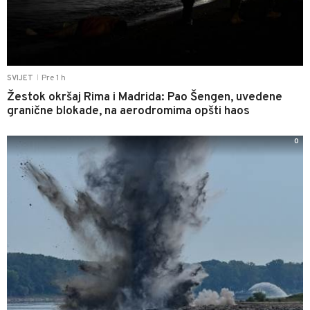
Pre 1 h
SVIJET
|
Žestok okršaj Rima i Madrida: Pao Šengen, uvedene
granične blokade, na aerodromima opšti haos
0