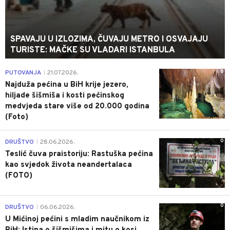
SPAVAJU U IZLOZIMA, ČUVAJU METRO I OSVAJAJU
TURISTE: MAČKE SU VLADARI ISTANBULA
0
PUTOVANJA
21.07.2026.
|
Najduža pećina u BiH krije jezero,
hiljade šišmiša i kosti pećinskog
medvjeda stare više od 20.000 godina
(Foto)
0
DRUŠTVO
28.06.2026.
|
Teslić čuva praistoriju: Rastuška pećina
kao svjedok života neandertalaca
(FOTO)
0
DRUŠTVO
06.06.2026.
|
U Mićinoj pećini s mladim naučnikom iz