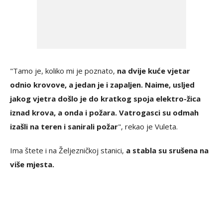
"Tamo je, koliko mi je poznato,
na dvije kuće vjetar
odnio krovove, a jedan je i zapaljen. Naime, usljed
jakog vjetra došlo je do kratkog spoja elektro-žica
iznad krova, a onda i požara. Vatrogasci su odmah
izašli na teren i sanirali požar
", rekao je Vuleta.
Ima štete i na Željezničkoj stanici,
a stabla su srušena na
više mjesta.