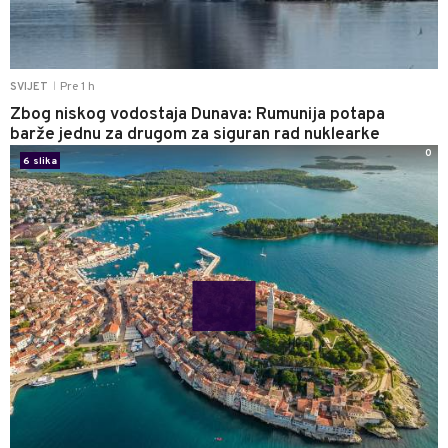
Pre 1 h
SVIJET
|
Zbog niskog vodostaja Dunava: Rumunija potapa
barže jednu za drugom za siguran rad nuklearke
0
6 slika