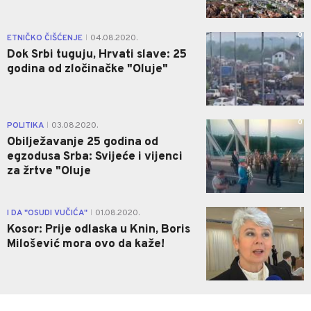
0
ETNIČKO ČIŠĆENJE
04.08.2020.
|
Dok Srbi tuguju, Hrvati slave: 25
godina od zločinačke "Oluje"
0
POLITIKA
03.08.2020.
|
Obilježavanje 25 godina od
egzodusa Srba: Svijeće i vijenci
za žrtve "Oluje
1
I DA "OSUDI VUČIĆA"
01.08.2020.
|
Kosor: Prije odlaska u Knin, Boris
Milošević mora ovo da kaže!