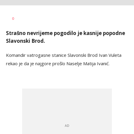
Sandra
AUTOR
0
Krstanović
Strašno nevrijeme pogodilo je kasnije popodne
Slavonski Brod.
Komandir vatrogasne stanice Slavonski Brod Ivan Vuleta
rekao je da je najgore prošlo Naselje Matija Ivanić.