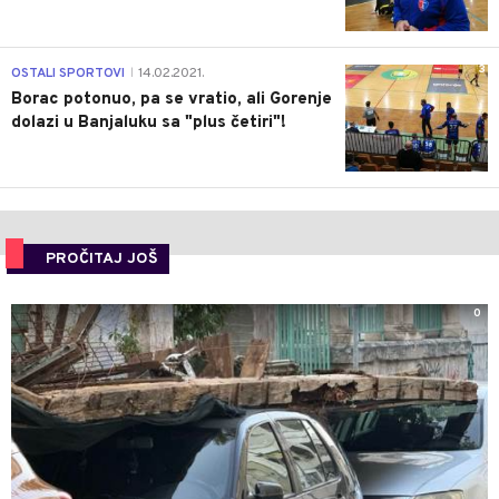
3
OSTALI SPORTOVI
14.02.2021.
|
Borac potonuo, pa se vratio, ali Gorenje
dolazi u Banjaluku sa "plus četiri"!
PROČITAJ JOŠ
0