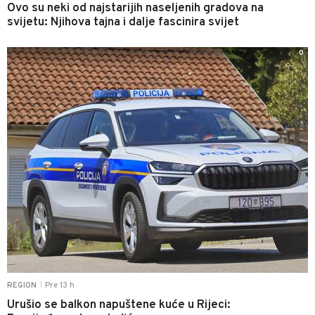
Ovo su neki od najstarijih naseljenih gradova na
svijetu: Njihova tajna i dalje fascinira svijet
0
Pre 13 h
REGION
|
Urušio se balkon napuštene kuće u Rijeci: