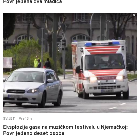
Povrijeđena dva mladića
0
Pre 13 h
SVIJET
|
Eksplozija gasa na muzičkom festivalu u Njemačkoj:
Povrijeđeno deset osoba