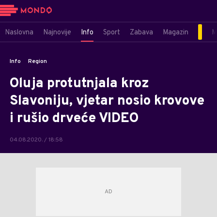
Naslovna
Najnovije
Info
Sport
Zabava
Magazin
M
Info
Region
Oluja protutnjala kroz
Slavoniju, vjetar nosio krovove
i rušio drveće VIDEO
04.08.2020. / 18:58