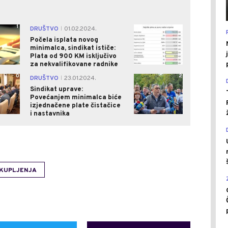
1
0
DRUŠTVO
01.02.2024.
|
Počela isplata novog
minimalca, sindikat ističe:
Plata od 900 KM isključivo
za nekvalifikovane radnike
0
2
DRUŠTVO
23.01.2024.
|
Sindikat uprave:
Povećanjem minimalca biće
izjednačene plate čistačice
i nastavnika
KUPLJENJA