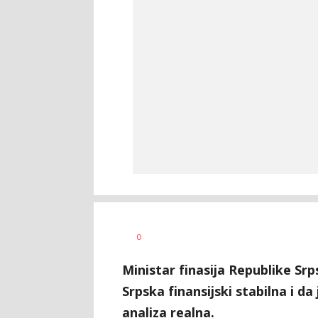
Željko
AUTOR
0
Svitlica
Ministar finasija Republike Srps
Srpska finansijski stabilna i da
analiza realna.