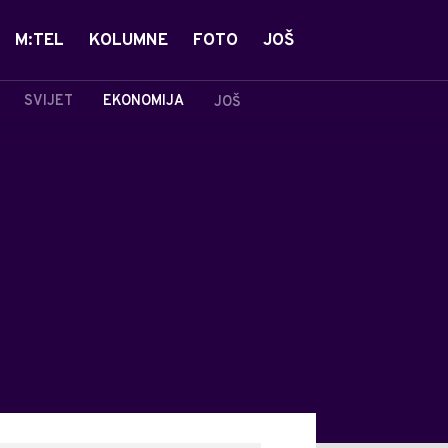
M:TEL
KOLUMNE
FOTO
JOŠ
SVIJET
EKONOMIJA
JOŠ