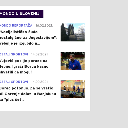
MONDO U SLOVENIJI
4
MONDO REPORTAŽA
16.02.2021.
|
"Socijalističko čudo
nostalgično za Jugoslavijom":
Velenje je izgubilo n...
1
OSTALI SPORTOVI
14.02.2021.
0
0
|
Vujović poslije poraza na
debiju: Igrači Borca kasno
shvatili da mogu!
3
OSTALI SPORTOVI
14.02.2021.
|
Borac potonuo, pa se vratio,
ali Gorenje dolazi u Banjaluku
sa "plus čet...
ŠTVO
Pre 1 h
DRUŠTVO
Pre 2 h
|
|
AČNO DOBRE VIJESTI:
BANJALUKA NA PREKO 40
ŠENI SVI POŽARI U
STEPENI KUBURI S
BINJU, SITUACIJA NA
VODOM: LJETO