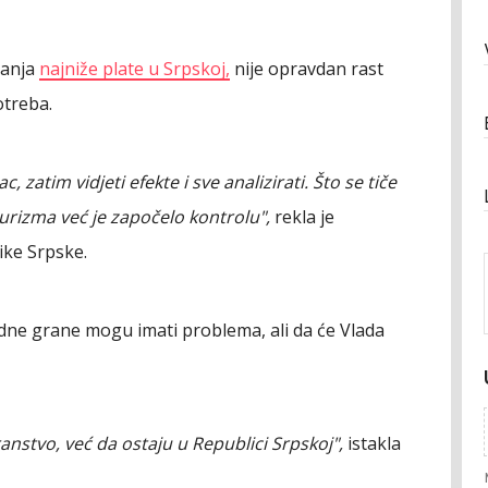
ćanja
najniže plate u Srpskoj,
nije opravdan rast
otreba.
 zatim vidjeti efekte i sve analizirati. Što se tiče
 turizma već je započelo kontrolu",
rekla je
ike Srpske.
edne grane mogu imati problema, ali da će Vlada
anstvo, već da ostaju u Republici Srpskoj",
istakla