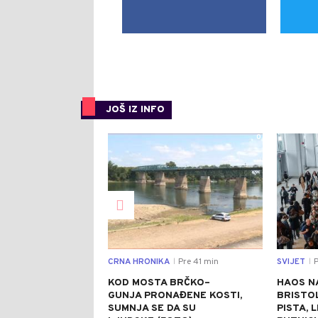
JOŠ IZ INFO
0
CRNA HRONIKA
Pre 41 min
SVIJET
P
|
|
KOD MOSTA BRČKO–
HAOS N
GUNJA PRONAĐENE KOSTI,
BRISTO
SUMNJA SE DA SU
PISTA, 