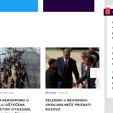
0
0
re 48 min
REGION
Pre 1 h
DRU
|
A AERODROMU U
ZELENSKI U BEOGRADU:
KON
LU: OŠTEĆENA
UKRAJINA NEĆE PRIZNATI
UGA
LETOVI OTKAZANI,
KOSOVO
TRE