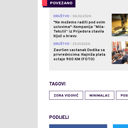
POVEZANO
DRUŠTVO
06.02.2024.
|
"Ne možemo raditi pod ovim
uslovima": Kompanija “Mila-
Tekstil” iz Prijedora stavila
ključ u bravu
DRUŠTVO
25.01.2024.
|
Završen sastanak Dodika sa
privrednicima: Najniža plata
ostaje 900 KM (FOTO)
TAGOVI
ZORA VIDOVIĆ
MINIMALAC
POS
PODIJELI