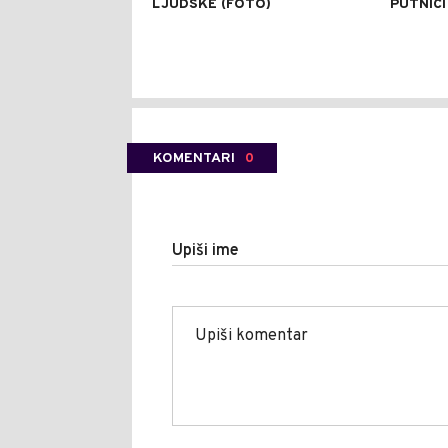
LJUDSKE (FOTO)
PUTNICI
KOMENTARI
0
Upiši ime