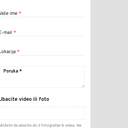
Vaše ime
*
E-mail
*
Lokacija
*
Ubacite video ili foto
Možete da ubacite do 3 fotografije ili videa. Ne