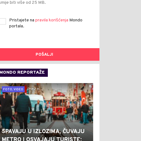
smije biti više od 25 MB.
Pristajete na
pravila korišćenja
Mondo
portala.
POŠALJI
MONDO REPORTAŽE
0
Pre 2 h
FOTO, VIDEO
SPAVAJU U IZLOZIMA, ČUVAJU
METRO I OSVAJAJU TURISTE: