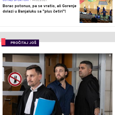
OSTALI SPORTOVI
14.02.2021.
|
Borac potonuo, pa se vratio, ali Gorenje
dolazi u Banjaluku sa "plus četiri"!
PROČITAJ JOŠ
0