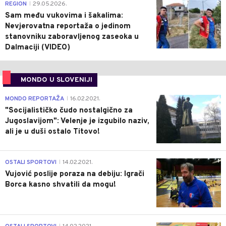
0
REGION
29.05.2026.
|
Sam među vukovima i šakalima:
Nevjerovatna reportaža o jedinom
stanovniku zaboravljenog zaseoka u
Dalmaciji (VIDEO)
MONDO U SLOVENIJI
4
MONDO REPORTAŽA
16.02.2021.
|
"Socijalističko čudo nostalgično za
Jugoslavijom": Velenje je izgubilo naziv,
ali je u duši ostalo Titovo!
1
OSTALI SPORTOVI
14.02.2021.
|
Vujović poslije poraza na debiju: Igrači
Borca kasno shvatili da mogu!
3