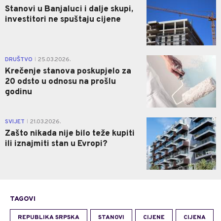
Stanovi u Banjaluci i dalje skupi,
investitori ne spuštaju cijene
4
DRUŠTVO
25.03.2026.
|
Krečenje stanova poskupjelo za
20 odsto u odnosu na prošlu
godinu
0
SVIJET
21.03.2026.
|
Zašto nikada nije bilo teže kupiti
ili iznajmiti stan u Evropi?
TAGOVI
REPUBLIKA SRPSKA
STANOVI
CIJENE
CIJENA