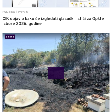
Pre 9 h
POLITIKA
|
CIK objavio kako će izgledati glasački listići za Opšte
izbore 2026. godine
0
3 slika