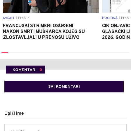
SVIJET
Pre 9 h
POLITIKA
Pre 9 
|
|
FRANCUSKI STRIMERI OSUĐENI
CIK OBJAVIO
NAKON SMRTI MUŠKARCA KOJEG SU
GLASAČKI LI
ZLOSTAVLJALI U PRENOSU UŽIVO
2026. GODIN
KOMENTARI
0
SVI KOMENTARI
Upiši ime