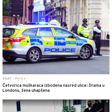
Pre 13 h
SVIJET
|
Četvorica muškaraca izbodena nasred ulice: Drama u
Londonu, žena uhapšena
0