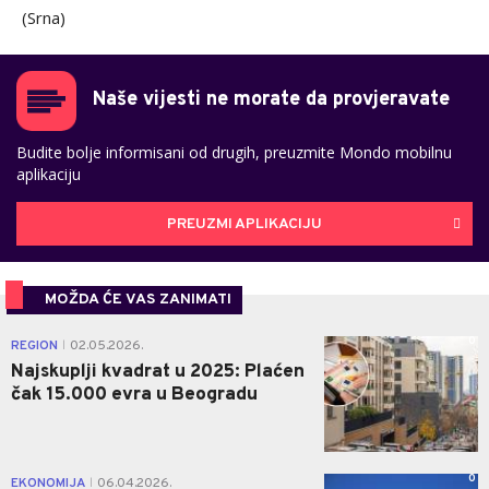
(Srna)
Naše vijesti ne morate da provjeravate
Budite bolje informisani od drugih, preuzmite Mondo mobilnu
aplikaciju
PREUZMI APLIKACIJU
MOŽDA ĆE VAS ZANIMATI
0
REGION
02.05.2026.
|
Najskuplji kvadrat u 2025: Plaćen
čak 15.000 evra u Beogradu
0
EKONOMIJA
06.04.2026.
|