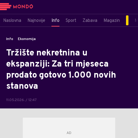
Naslovna
Najnovije
Info
Sport
Zabava
Magazin
M
Info
Ekonomija
Tržište nekretnina u
ekspanziji: Za tri mjeseca
prodato gotovo 1.000 novih
stanova
11.05.2026. / 12:47