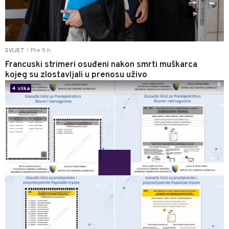
Pre 9 h
SVIJET
|
Francuski strimeri osuđeni nakon smrti muškarca
kojeg su zlostavljali u prenosu uživo
0
4 slika