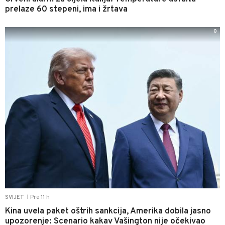
prelaze 60 stepeni, ima i žrtava
0
Pre 11 h
SVIJET
|
Kina uvela paket oštrih sankcija, Amerika dobila jasno
upozorenje: Scenario kakav Vašington nije očekivao