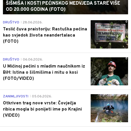
ŠIŠMIŠA I KOSTI PEĆINSKOG MEDVJEDA STARE VIŠE
OD 20.000 GODINA (FOTO)
0
DRUŠTVO
28.06.2026.
|
Teslić čuva praistoriju: Rastuška pećina
kao svjedok života neandertalaca
(FOTO)
0
DRUŠTVO
06.06.2026.
|
U Mićinoj pećini s mladim naučnikom iz
BiH: Istina o šišmišima i mitu o kosi
(FOTO/VIDEO)
0
ZANIMLJIVOSTI
05.06.2026.
|
Otkriven trag nove vrste: Čovječja
ribica mogla bi ponijeti ime po Krajini
(VIDEO)