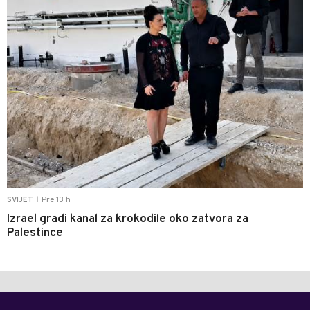
Pre 13 h
SVIJET
|
Izrael gradi kanal za krokodile oko zatvora za
Palestince