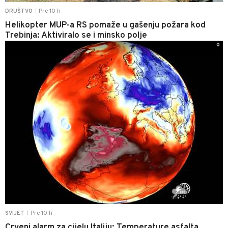
Pre 10 h
DRUŠTVO
|
Helikopter MUP-a RS pomaže u gašenju požara kod
Trebinja: Aktiviralo se i minsko polje
0
Pre 10 h
SVIJET
|
Crveni alarm za cijelu Italiju: Temperature asfalta