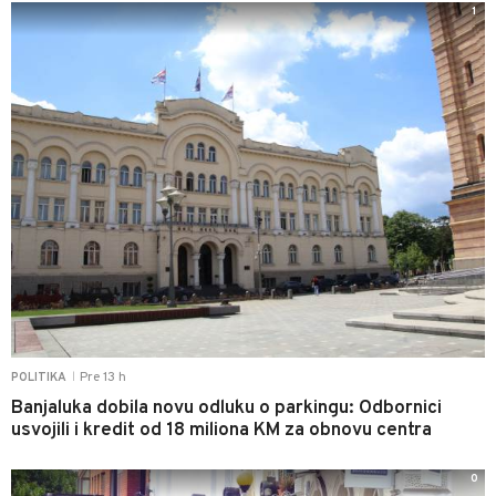
1
Pre 13 h
POLITIKA
|
Banjaluka dobila novu odluku o parkingu: Odbornici
usvojili i kredit od 18 miliona KM za obnovu centra
0