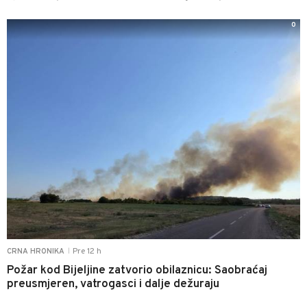
0
Pre 12 h
CRNA HRONIKA
|
Požar kod Bijeljine zatvorio obilaznicu: Saobraćaj
preusmjeren, vatrogasci i dalje dežuraju