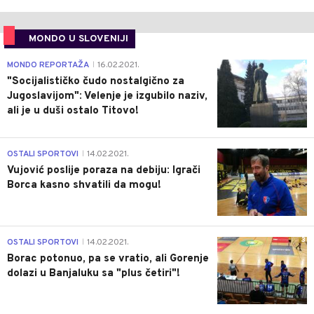
MONDO U SLOVENIJI
4
MONDO REPORTAŽA
16.02.2021.
|
"Socijalističko čudo nostalgično za
Jugoslavijom": Velenje je izgubilo naziv,
ali je u duši ostalo Titovo!
1
OSTALI SPORTOVI
14.02.2021.
|
Vujović poslije poraza na debiju: Igrači
Borca kasno shvatili da mogu!
3
OSTALI SPORTOVI
14.02.2021.
|
Borac potonuo, pa se vratio, ali Gorenje
dolazi u Banjaluku sa "plus četiri"!