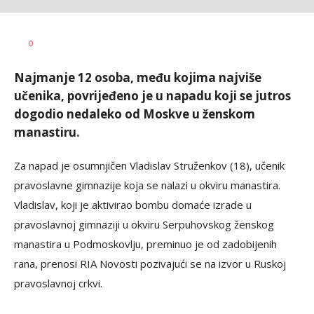
Siniša
AUTOR
0
Stanić
Najmanje 12 osoba, među kojima najviše
učenika, povrijeđeno je u napadu koji se jutros
dogodio nedaleko od Moskve u ženskom
manastiru.
Za napad je osumnjičen Vladislav Struženkov (18), učenik
pravoslavne gimnazije koja se nalazi u okviru manastira.
Vladislav, koji je aktivirao bombu domaće izrade u
pravoslavnoj gimnaziji u okviru Serpuhovskog ženskog
manastira u Podmoskovlju, preminuo je od zadobijenih
rana, prenosi RIA Novosti pozivajući se na izvor u Ruskoj
pravoslavnoj crkvi.