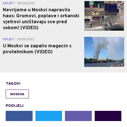
0
SVIJET
28.06.2021.
|
Nevrijeme u Moskvi napravilo
haos: Gromovi, poplave i orkanski
vjetrovi uništavaju sve pred
sobom! (VIDEO)
0
SVIJET
19.06.2021.
|
U Moskvi se zapalio magacin s
pirotehnikom (VIDEO)
TAGOVI
MOSKVA
PODIJELI