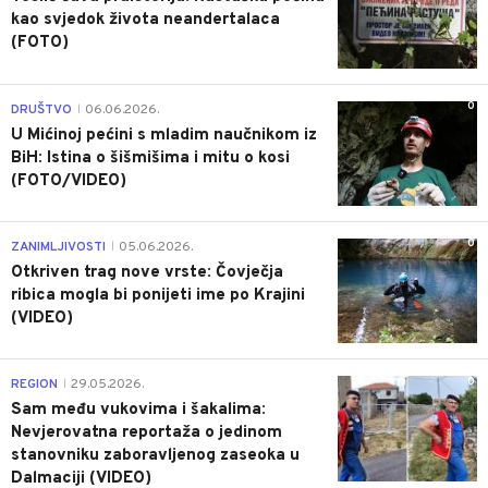
kao svjedok života neandertalaca
(FOTO)
0
DRUŠTVO
06.06.2026.
|
U Mićinoj pećini s mladim naučnikom iz
BiH: Istina o šišmišima i mitu o kosi
(FOTO/VIDEO)
0
ZANIMLJIVOSTI
05.06.2026.
|
Otkriven trag nove vrste: Čovječja
ribica mogla bi ponijeti ime po Krajini
(VIDEO)
0
REGION
29.05.2026.
|
Sam među vukovima i šakalima:
Nevjerovatna reportaža o jedinom
stanovniku zaboravljenog zaseoka u
Dalmaciji (VIDEO)