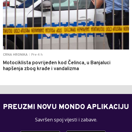
Pre 4 h
CRNA HRONIKA
|
Motociklista povrijeđen kod Čelinca, u Banjaluci
hapšenja zbog krađe i vandalizma
PREUZMI NOVU MONDO APLIKACIJU
Savršen spoj vijesti i zabave.