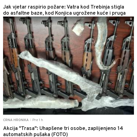
Jak vjetar raspirio požare: Vatra kod Trebinja stigla
do asfaltne baze, kod Konjica ugrožene kuće i pruga
0
Pre 1 h
CRNA HRONIKA
|
Akcija "Trasa": Uhapšene tri osobe, zaplijenjeno 14
automatskih pušaka (FOTO)