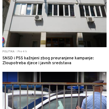
Pre 4 h
POLITIKA
|
SNSD i PSS kažnjeni zbog preuranjene kampanje:
Zloupotreba djece i javnih sredstava
0