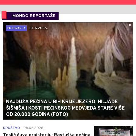
MONDO REPORTAŽE
0
21.07.2026.
PUTOVANJA
NAJDUŽA PEĆINA U BIH KRIJE JEZERO, HILJADE
ŠIŠMIŠA I KOSTI PEĆINSKOG MEDVJEDA STARE VIŠE
OD 20.000 GODINA (FOTO)
0
DRUŠTVO
28.06.2026.
|
Teslić čuva praistoriju: Rastuška pećina