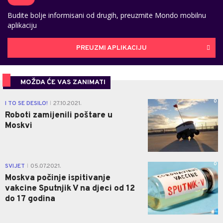
Budite bolje informisani od drugih, preuzmite Mondo mobilnu
aplikaciju
PREUZMI APLIKACIJU
MOŽDA ĆE VAS ZANIMATI
0
I TO SE DESILO!
27.10.2021.
|
Roboti zamijenili poštare u
Moskvi
0
SVIJET
05.07.2021.
|
Moskva počinje ispitivanje
vakcine Sputnjik V na djeci od 12
do 17 godina