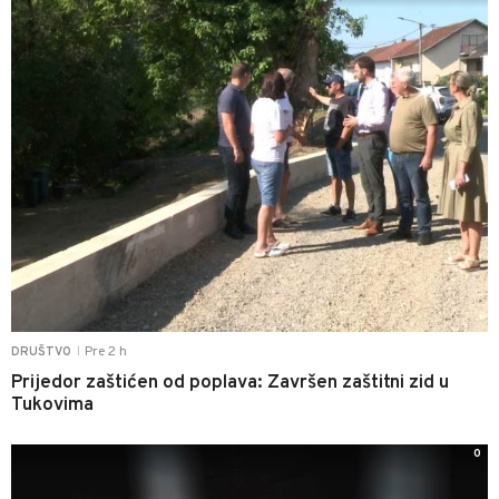
Pre 2 h
DRUŠTVO
|
Prijedor zaštićen od poplava: Završen zaštitni zid u
Tukovima
0