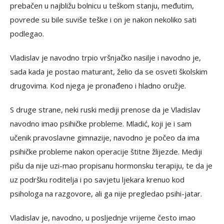
prebačen u najbližu bolnicu u teškom stanju, međutim,
povrede su bile suviše teške i on je nakon nekoliko sati
podlegao.
Vladislav je navodno trpio vršnjačko nasilje i navodno je,
sada kada je postao maturant, želio da se osveti školskim
drugovima. Kod njega je pronađeno i hladno oružje.
S druge strane, neki ruski mediji prenose da je Vladislav
navodno imao psihičke probleme. Mladić, koji je i sam
učenik pravoslavne gimnazije, navodno je počeo da ima
psihičke probleme nakon operacije štitne žlijezde. Mediji
pišu da nije uzi-mao propisanu hormonsku terapiju, te da je
uz podršku roditelja i po savjetu ljekara krenuo kod
psihologa na razgovore, ali ga nije pregledao psihi-jatar.
Vladislav je, navodno, u posljednje vrijeme često imao