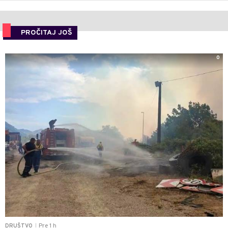
PROČITAJ JOŠ
0
Pre 1 h
DRUŠTVO
|