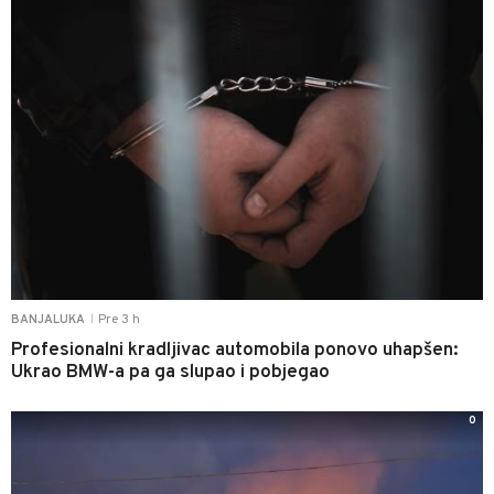
Pre 3 h
BANJALUKA
|
Profesionalni kradljivac automobila ponovo uhapšen:
Ukrao BMW-a pa ga slupao i pobjegao
0