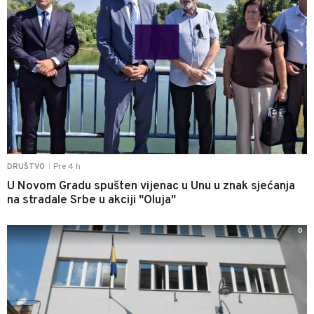
Pre 4 h
DRUŠTVO
|
U Novom Gradu spušten vijenac u Unu u znak sjećanja
na stradale Srbe u akciji "Oluja"
0