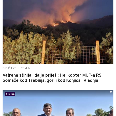
Pre 4 h
DRUŠTVO
|
Vatrena stihija i dalje prijeti: Helikopter MUP-a RS
pomaže kod Trebinja, gori i kod Konjica i Kladnja
0
5 slika