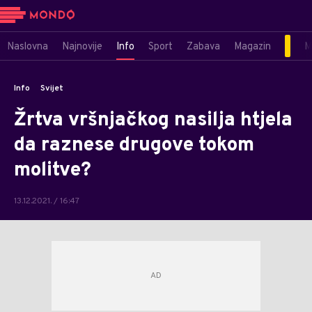
Naslovna
Najnovije
Info
Sport
Zabava
Magazin
M
Info
Svijet
Žrtva vršnjačkog nasilja htjela
da raznese drugove tokom
molitve?
13.12.2021. / 16:47