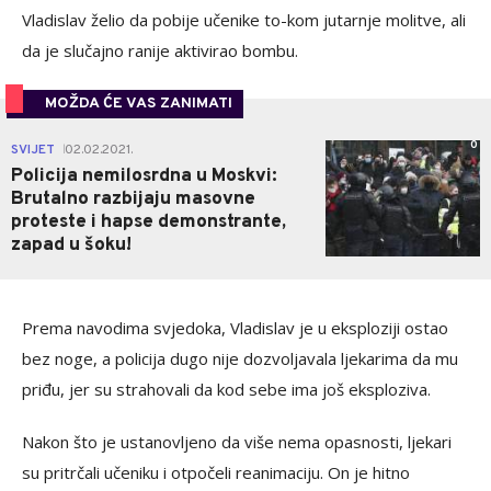
Vladislav želio da pobije učenike to-kom jutarnje molitve, ali
da je slučajno ranije aktivirao bombu.
MOŽDA ĆE VAS ZANIMATI
0
SVIJET
02.02.2021.
|
Policija nemilosrdna u Moskvi:
Brutalno razbijaju masovne
proteste i hapse demonstrante,
zapad u šoku!
Prema navodima svjedoka, Vladislav je u eksploziji ostao
bez noge, a policija dugo nije dozvoljavala ljekarima da mu
priđu, jer su strahovali da kod sebe ima još eksploziva.
Nakon što je ustanovljeno da više nema opasnosti, ljekari
su pritrčali učeniku i otpočeli reanimaciju. On je hitno