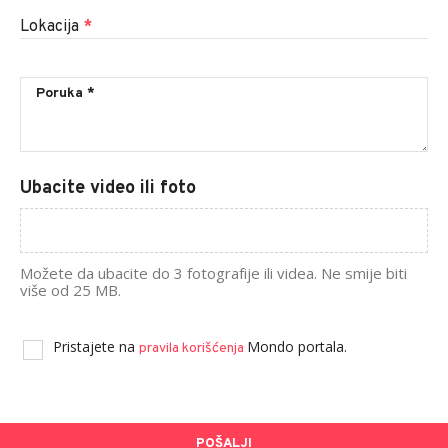
Lokacija
*
Ubacite video ili foto
Možete da ubacite do 3 fotografije ili videa. Ne smije biti
više od 25 MB.
Pristajete na
Mondo portala.
pravila korišćenja
POŠALJI