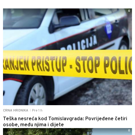
0
Pre 1 h
CRNA HRONIKA
|
Teška nesreća kod Tomislavgrada: Povrijeđene četiri
osobe, među njima i dijete
0