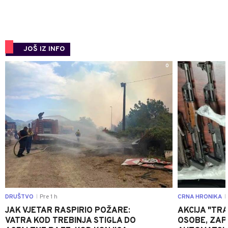
JOŠ IZ INFO
0
DRUŠTVO
Pre 1 h
CRNA HRONIKA
|
|
JAK VJETAR RASPIRIO POŽARE:
AKCIJA "TRA
VATRA KOD TREBINJA STIGLA DO
OSOBE, ZAP