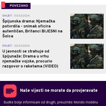
POVEZANO
1
SVIJET
03.03.2024.
|
Špijunska drama: Njemačka
potvrdila - snimak oficira
autentičan, Britanci BIJESNI na
Šolca
1
SVIJET
02.03.2024.
|
U javnosti se strahuje od
špijunaže: Drama u vrhu
njemačke vojske, procurio
razgovor o raketama (VIDEO)
Naše vijesti ne morate da provjeravate
Budite bolje informisani od drugih, preuzmite Mondo mobilnu