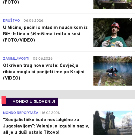
(FOTO)
0
DRUŠTVO
06.06.2026.
|
U Mićinoj pećini s mladim naučnikom iz
BiH: Istina o šišmišima i mitu o kosi
(FOTO/VIDEO)
0
ZANIMLJIVOSTI
05.06.2026.
|
Otkriven trag nove vrste: Čovječja
ribica mogla bi ponijeti ime po Krajini
(VIDEO)
MONDO U SLOVENIJI
4
MONDO REPORTAŽA
16.02.2021.
|
"Socijalističko čudo nostalgično za
Jugoslavijom": Velenje je izgubilo naziv,
ali je u duši ostalo Titovo!