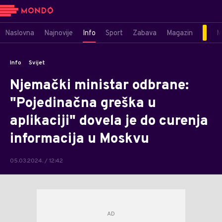
Naslovna
Najnovije
Info
Sport
Zabava
Magazin
M
Info
Svijet
Njemački ministar odbrane:
"Pojedinačna greška u
aplikaciji" dovela je do curenja
informacija u Moskvu
05.03.2024. / 12:42