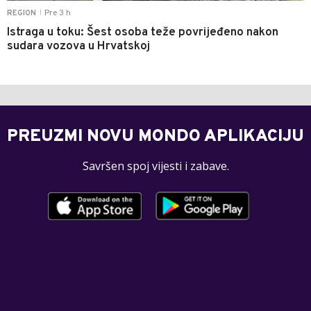
Pre 3 h
REGION
|
Istraga u toku: Šest osoba teže povrijeđeno nakon
sudara vozova u Hrvatskoj
PREUZMI NOVU MONDO APLIKACIJU
Savršen spoj vijesti i zabave.