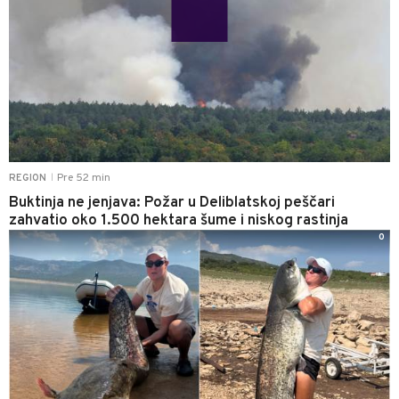
Pre 52 min
REGION
|
Buktinja ne jenjava: Požar u Deliblatskoj peščari
zahvatio oko 1.500 hektara šume i niskog rastinja
0