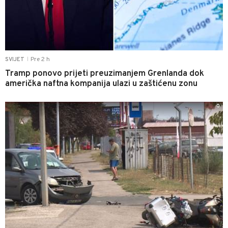
Pre 2 h
SVIJET
|
Tramp ponovo prijeti preuzimanjem Grenlanda dok
američka naftna kompanija ulazi u zaštićenu zonu
0