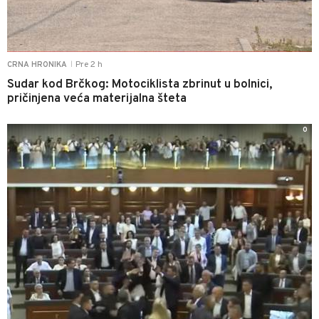
Pre 2 h
CRNA HRONIKA
|
Sudar kod Brčkog: Motociklista zbrinut u bolnici,
pričinjena veća materijalna šteta
0