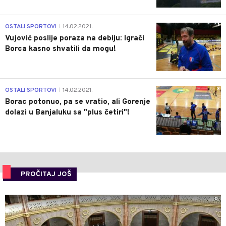
1
OSTALI SPORTOVI
14.02.2021.
|
Vujović poslije poraza na debiju: Igrači
Borca kasno shvatili da mogu!
3
OSTALI SPORTOVI
14.02.2021.
|
Borac potonuo, pa se vratio, ali Gorenje
dolazi u Banjaluku sa "plus četiri"!
PROČITAJ JOŠ
0