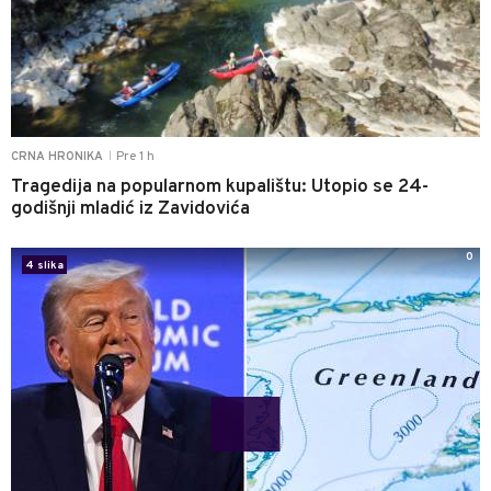
Pre 1 h
CRNA HRONIKA
|
Tragedija na popularnom kupalištu: Utopio se 24-
godišnji mladić iz Zavidovića
0
4 slika