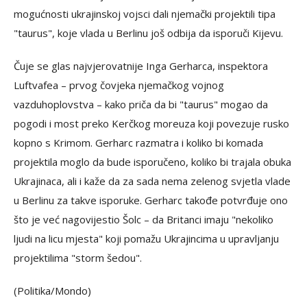
mogućnosti ukrajinskoj vojsci dali njemački projektili tipa
"taurus", koje vlada u Berlinu još odbija da isporuči Kijevu.
Čuje se glas najvjerovatnije Inga Gerharca, inspektora
Luftvafea – prvog čovjeka njemačkog vojnog
vazduhoplovstva – kako priča da bi "taurus" mogao da
pogodi i most preko Kerčkog moreuza koji povezuje rusko
kopno s Krimom. Gerharc razmatra i koliko bi komada
projektila moglo da bude isporučeno, koliko bi trajala obuka
Ukrajinaca, ali i kaže da za sada nema zelenog svjetla vlade
u Berlinu za takve isporuke. Gerharc takođe potvrđuje ono
što je već nagovijestio Šolc – da Britanci imaju "nekoliko
ljudi na licu mjesta" koji pomažu Ukrajincima u upravljanju
projektilima "storm šedou".
(Politika/Mondo)