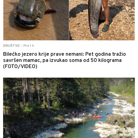
Pre 1 h
DRUŠTVO
|
Bilećko jezero krije prave nemani: Pet godina tražio
savršen mamac, pa izvukao soma od 50 kilograma
(FOTO/VIDEO)
0