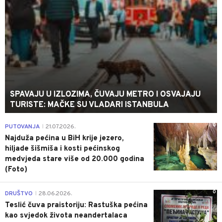
SPAVAJU U IZLOZIMA, ČUVAJU METRO I OSVAJAJU
TURISTE: MAČKE SU VLADARI ISTANBULA
0
PUTOVANJA
21.07.2026.
|
Najduža pećina u BiH krije jezero,
hiljade šišmiša i kosti pećinskog
medvjeda stare više od 20.000 godina
(Foto)
0
DRUŠTVO
28.06.2026.
|
Teslić čuva praistoriju: Rastuška pećina
kao svjedok života neandertalaca