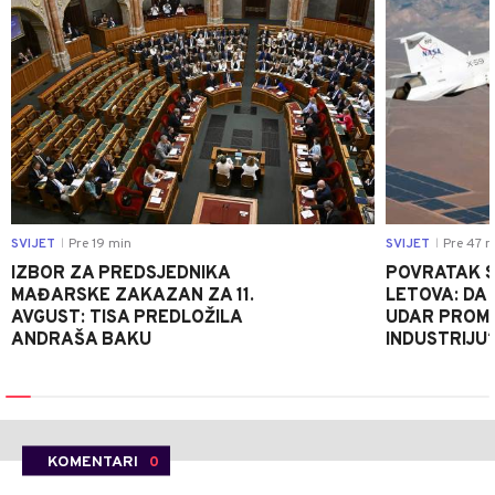
SVIJET
Pre 19 min
SVIJET
Pre 47 m
|
|
IZBOR ZA PREDSJEDNIKA
POVRATAK S
MAĐARSKE ZAKAZAN ZA 11.
LETOVA: DA L
AVGUST: TISA PREDLOŽILA
UDAR PROMIJ
ANDRAŠA BAKU
INDUSTRIJU
KOMENTARI
0