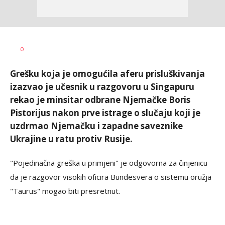
Željko
AUTOR
0
Svitlica
Grešku koja je omogućila aferu prisluškivanja
izazvao je učesnik u razgovoru u Singapuru
rekao je minsitar odbrane Njemačke Boris
Pistorijus nakon prve istrage o slučaju koji je
uzdrmao Njemačku i zapadne saveznike
Ukrajine u ratu protiv Rusije.
"Pojedinačna greška u primjeni" je odgovorna za činjenicu
da je razgovor visokih oficira Bundesvera o sistemu oružja
"Taurus" mogao biti presretnut.