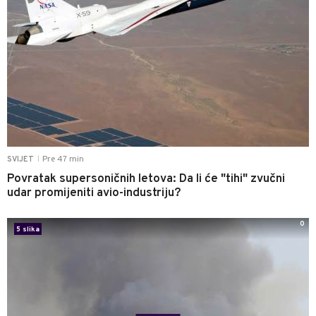
Pre 47 min
SVIJET
|
Povratak supersoničnih letova: Da li će "tihi" zvučni
udar promijeniti avio-industriju?
0
5 slika