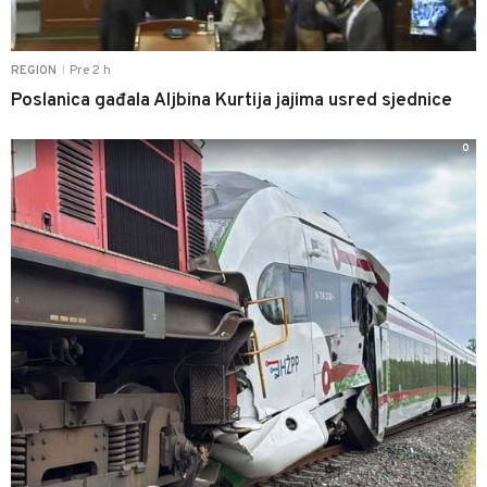
Pre 2 h
REGION
|
Poslanica gađala Aljbina Kurtija jajima usred sjednice
0