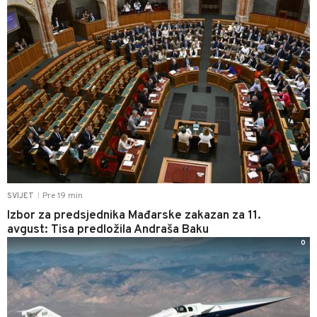
Pre 19 min
SVIJET
|
Izbor za predsjednika Mađarske zakazan za 11.
avgust: Tisa predložila Andraša Baku
0