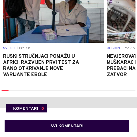
SVIJET
Pre 7 h
REGION
Pre 7 h
|
|
RUSKI STRUČNJACI POMAŽU U
NEVJEROVATA
AFRICI: RAZVIJEN PRVI TEST ZA
MUŠKARAC H
RANO OTKRIVANJE NOVE
PREBACI NA
VARIJANTE EBOLE
ZATVOR
KOMENTARI
0
SVI KOMENTARI