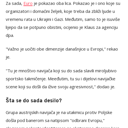
Za sada,
Euro
je pokazao oba lica. Pokazao je i ono koje su
organizatori i domaćini željeli, koje treba da zbliži ljude u
vremenu rata u Ukrajini i Gazi. Međutim, samo to je isuviše
lijepo da se potpuno obistini, ocijenio je Klaus za agenciju
dpa.
"Važno je uočiti obe dimenzije današnjice u Evropi," rekao
je.
"Tu je mnoštvo navijača koji su do sada slavili miroljubivo
sportsko takmičenje. Meeđutim, tu su i dijelovi navijačke
scene koji su došli da ižive svoju agresivnost," dodao je.
Šta se do sada desilo?
Grupa austrijskih navijača je na utakmicu protiv Poljske
došla pod banerom sa natipsom "odbrani Evropu,"