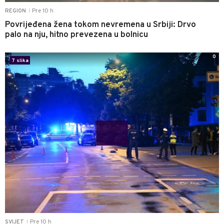
Pre 10 h
REGION
|
Povrijeđena žena tokom nevremena u Srbiji: Drvo
palo na nju, hitno prevezena u bolnicu
0
7 slika
Pre 10 h
SVIJET
|