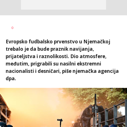
Željko
AUTOR
0
Svitlica
Evropsko fudbalsko prvenstvo u Njemačkoj
trebalo je da bude praznik navijanja,
prijateljstva i raznolikosti. Dio atmosfere,
međutim, prigrabili su nasilni ekstremni
nacionalisti i desničari, piše njemačka agencija
dpa.