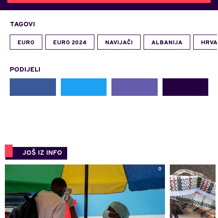
TAGOVI
EURO
EURO 2024
NAVIJAČI
ALBANIJA
HRVA
PODIJELI
JOŠ IZ INFO
0