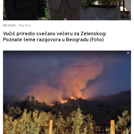
Pre 8 h
REGION
|
Vučić priredio svečanu večeru za Zelenskog:
Poznate teme razgovora u Beogradu (Foto)
0