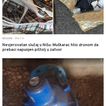
Pre 7 h
REGION
|
Nevjerovatan slučaj u Nišu: Muškarac htio dronom da
prebaci napunjen pištolj u zatvor
1