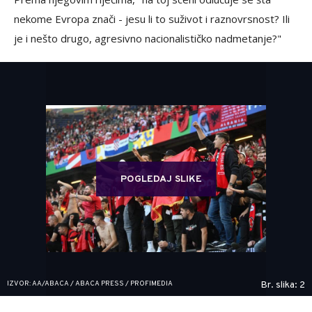
nekome Evropa znači - jesu li to suživot i raznovrsnost? Ili
je i nešto drugo, agresivno nacionalističko nadmetanje?"
POGLEDAJ SLIKE
IZVOR: AA/ABACA / ABACA PRESS / PROFIMEDIA
Br. slika: 2