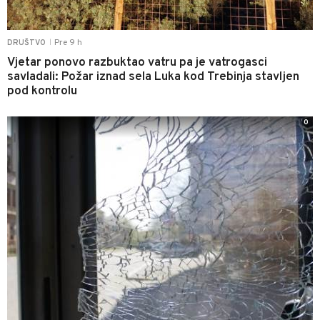
Pre 9 h
DRUŠTVO
|
Vjetar ponovo razbuktao vatru pa je vatrogasci
savladali: Požar iznad sela Luka kod Trebinja stavljen
pod kontrolu
0