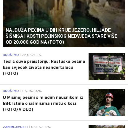
NAJDUŽA PEĆINA U BIH KRIJE JEZERO, HILJADE
ŠIŠMIŠA I KOSTI PEĆINSKOG MEDVJEDA STARE VIŠE
OD 20.000 GODINA (FOTO)
0
DRUŠTVO
28.06.2026.
|
Teslić čuva praistoriju: Rastuška pećina
kao svjedok života neandertalaca
(FOTO)
0
DRUŠTVO
06.06.2026.
|
U Mićinoj pećini s mladim naučnikom iz
BiH: Istina o šišmišima i mitu o kosi
(FOTO/VIDEO)
0
ZANIMLJIVOSTI
05.06.2026.
|