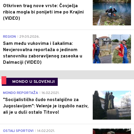
Otkriven trag nove vrste: Čovječja
ribica mogla bi ponijeti ime po Krajini
(VIDEO)
0
REGION
29.05.2026.
|
Sam među vukovima i šakalima:
Nevjerovatna reportaža o jedinom
stanovniku zaboravljenog zaseoka u
Dalmaciji (VIDEO)
MONDO U SLOVENIJI
4
MONDO REPORTAŽA
16.02.2021.
|
"Socijalističko čudo nostalgično za
Jugoslavijom": Velenje je izgubilo naziv,
ali je u duši ostalo Titovo!
1
OSTALI SPORTOVI
14.02.2021.
|