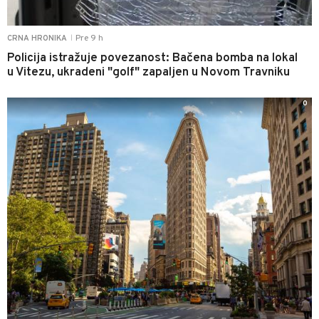
Pre 9 h
CRNA HRONIKA
|
Policija istražuje povezanost: Bačena bomba na lokal
u Vitezu, ukradeni "golf" zapaljen u Novom Travniku
0