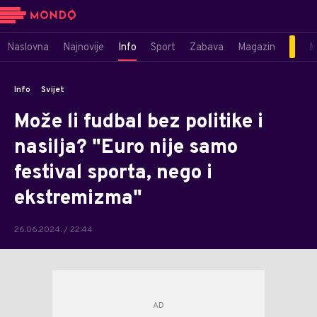
Naslovna
Najnovije
Info
Sport
Zabava
Magazin
M
Info
Svijet
Može li fudbal bez politike i
nasilja? "Euro nije samo
festival sporta, nego i
ekstremizma"
26.06.2024. / 22:44