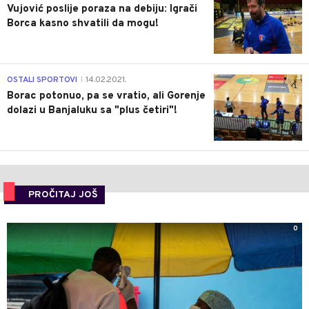
Vujović poslije poraza na debiju: Igrači
Borca kasno shvatili da mogu!
3
OSTALI SPORTOVI
14.02.2021.
|
Borac potonuo, pa se vratio, ali Gorenje
dolazi u Banjaluku sa "plus četiri"!
PROČITAJ JOŠ
0