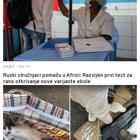
Pre 7 h
SVIJET
|
Ruski stručnjaci pomažu u Africi: Razvijen prvi test za
rano otkrivanje nove varijante ebole
0