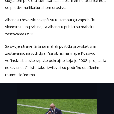
sloganom pokreta identitaraca sa ekstremne desnice koja
se protivi multikulturalnom društvu.
Albanski i hrvatski navijači su u Hamburgu zajednički
skandirali "ubij Srbina," a Albanci u publici su mahali i
zastavama OVK.
Sa svoje strane, Srbi su mahali politički provokativnim
zastavama, navodi dpa, "sa obrisima mape Kosova,
većinski albanske srpske pokrajine koja je 2008. proglasila
nezavisnost". Isto tako, izvikivali su podršku osuđenim
ratnim zločincima.