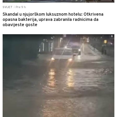
Pre 9 h
SVIJET
|
Skandal u njujorškom luksuznom hotelu: Otkrivena
opasna bakterija, uprava zabranila radnicima da
obavijeste goste
0