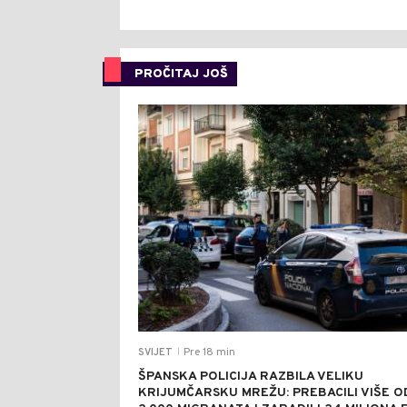
PROČITAJ JOŠ
Pre 18 min
SVIJET
|
ŠPANSKA POLICIJA RAZBILA VELIKU
KRIJUMČARSKU MREŽU: PREBACILI VIŠE O