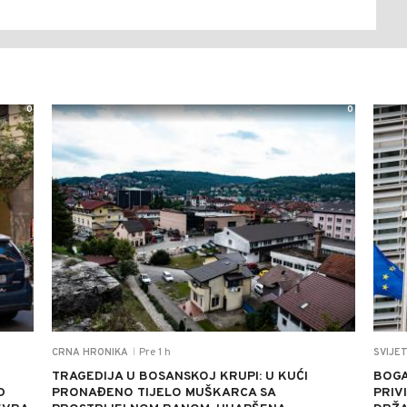
0
0
Pre 1 h
CRNA HRONIKA
SVIJE
|
TRAGEDIJA U BOSANSKOJ KRUPI: U KUĆI
BOGA
D
PRONAĐENO TIJELO MUŠKARCA SA
PRIV