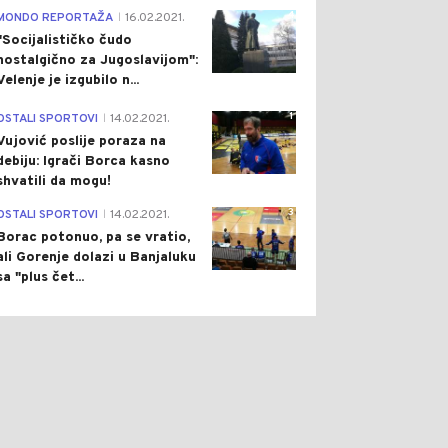
4
MONDO REPORTAŽA
16.02.2021.
|
"Socijalističko čudo
nostalgično za Jugoslavijom":
Velenje je izgubilo n...
0
0
1
OSTALI SPORTOVI
14.02.2021.
|
Vujović poslije poraza na
debiju: Igrači Borca kasno
shvatili da mogu!
3
OSTALI SPORTOVI
14.02.2021.
|
Borac potonuo, pa se vratio,
 HRONIKA
Pre 1 h
DRUŠTVO
Pre 2 h
ali Gorenje dolazi u Banjaluku
|
|
sa "plus čet...
IJA POLICIJE U
SUŠA UZELA DANAK: NA
LJINI: ZAPLIJENJENI
UŠĆU TURJANICE U VRBAS
AIN I VIŠE OD 200
NEMA NI KAPI VODE
BLJIKA KONOPLJE
(VIDEO)
TO)