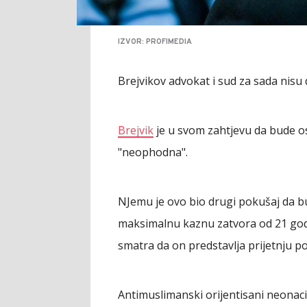
IZVOR: PROFIMEDIA
Brejvikov advokat i sud za sada nisu
Brejvik
je u svom zahtjevu da bude os
"neophodna".
NJemu je ovo bio drugi pokušaj da b
maksimalnu kaznu zatvora od 21 god
smatra da on predstavlja prijetnju po
Antimuslimanski orijentisani neonacist