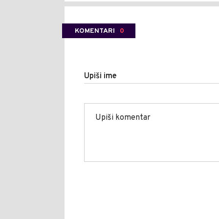
KOMENTARI
0
Upiši ime