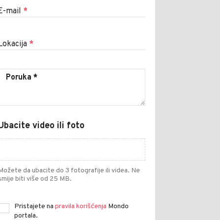
E-mail
*
Lokacija
*
Ubacite video ili foto
Možete da ubacite do 3 fotografije ili videa. Ne
smije biti više od 25 MB.
Pristajete na
pravila korišćenja
Mondo
portala.