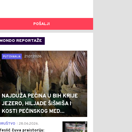
POŠALJI
MONDO REPORTAŽE
0
21.07.2026.
PUTOVANJA
NAJDUŽA PEĆINA U BIH KRIJE
JEZERO, HILJADE ŠIŠMIŠA I
KOSTI PEĆINSKOG MED...
0
DRUŠTVO
28.06.2026.
|
Teslić čuva praistoriju: