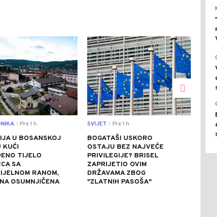
0
0
NIKA
Pre 1 h
SVIJET
Pre 1 h
CRNA
|
|
IJA U BOSANSKOJ
BOGATAŠI USKORO
AKC
U KUĆI
OSTAJU BEZ NAJVEĆE
BIJE
ENO TIJELO
PRIVILEGIJE? BRISEL
KOK
CA SA
ZAPRIJETIO OVIM
STA
IJELNOM RANOM,
DRŽAVAMA ZBOG
(FO
NA OSUMNJIČENA
"ZLATNIH PASOŠA"