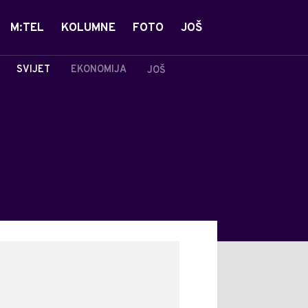
M:TEL
KOLUMNE
FOTO
JOŠ
SVIJET
EKONOMIJA
JOŠ