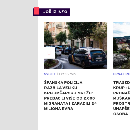
JOŠ IZ INFO
0
SVIJET
Pre 18 min
CRNA HRO
|
ŠPANSKA POLICIJA
TRAGED
RAZBILA VELIKU
KRUPI: 
KRIJUMČARSKU MREŽU:
PRONAĐ
PREBACILI VIŠE OD 2.000
MUŠKAR
MIGRANATA I ZARADILI 24
PROSTR
MILIONA EVRA
UHAPŠE
OSOBA