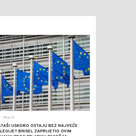
0
Pre 1 h
T
|
TAŠI USKORO OSTAJU BEZ NAJVEĆE
ILEGIJE? BRISEL ZAPRIJETIO OVIM