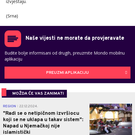
izvještaju.
(Srna)
Naše vijesti ne morate da provjeravate
Budite bolje informisani od drugih, preuzmite Mondo mobilnu
aplikaciju
PREUZMI APLIKACIJU
MOŽDA ĆE VAS ZANIMATI
1
REGION
22.12.2024.
|
"Radi se o netipičnom izvršiocu
koji se ne uklapa u takav sistem":
Napad u Njemačkoj nije
islamistički