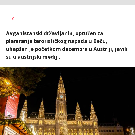
Vesna
AUTOR
0
Kerkez
Avganistanski državljanin, optužen za
planiranje terorističkog napada u Beču,
uhapšen je početkom decembra u Austriji, javili
su u austrijski mediji.