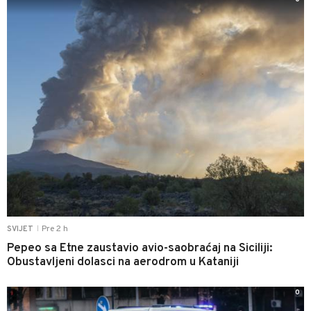
Pre 2 h
SVIJET
|
Pepeo sa Etne zaustavio avio-saobraćaj na Siciliji:
Obustavljeni dolasci na aerodrom u Kataniji
0