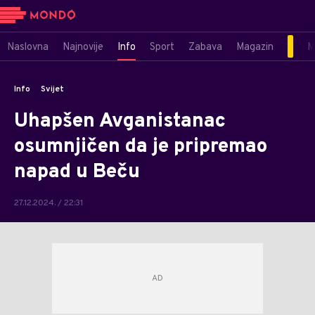
Naslovna
Najnovije
Info
Sport
Zabava
Magazin
M
Info
Svijet
Uhapšen Avganistanac
osumnjičen da je pripremao
napad u Beču
27.12.2024. / 22:31