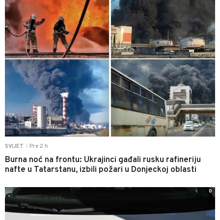
Pre 2 h
SVIJET
|
Burna noć na frontu: Ukrajinci gađali rusku rafineriju
nafte u Tatarstanu, izbili požari u Donjeckoj oblasti
0