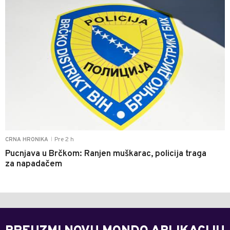
Pre 2 h
CRNA HRONIKA
|
Pucnjava u Brčkom: Ranjen muškarac, policija traga
za napadačem