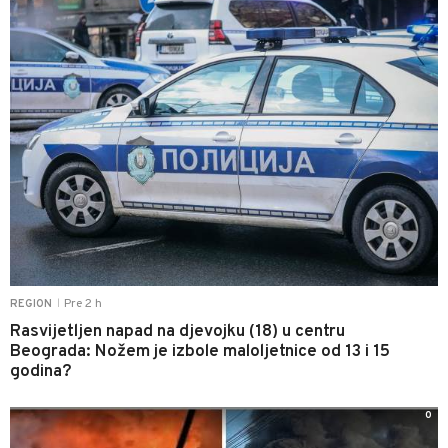
Pre 2 h
REGION
|
Rasvijetljen napad na djevojku (18) u centru
Beograda: Nožem je izbole maloljetnice od 13 i 15
godina?
0