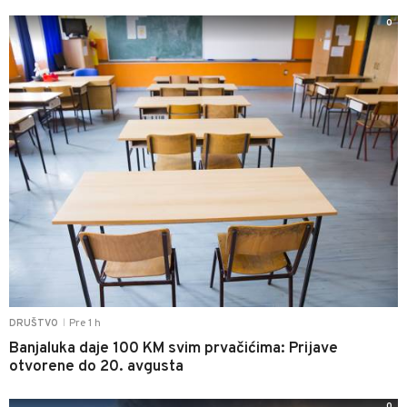
0
Pre 1 h
DRUŠTVO
|
Banjaluka daje 100 KM svim prvačićima: Prijave
otvorene do 20. avgusta
0