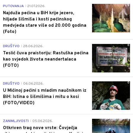
0
PUTOVANJA
21.07.2026.
|
Najduža pećina u BiH krije jezero,
hiljade šišmiša i kosti pećinskog
medvjeda stare više od 20.000 godina
(Foto)
0
DRUŠTVO
28.06.2026.
|
Teslić čuva praistoriju: Rastuška pećina
kao svjedok života neandertalaca
(FOTO)
0
DRUŠTVO
06.06.2026.
|
U Mićinoj pećini s mladim naučnikom iz
BiH: Istina o šišmišima i mitu o kosi
(FOTO/VIDEO)
0
ZANIMLJIVOSTI
05.06.2026.
|
Otkriven trag nove vrste: Čovječja