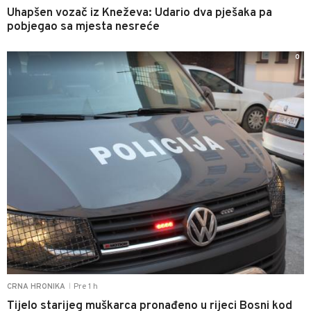
Uhapšen vozač iz Kneževa: Udario dva pješaka pa
pobjegao sa mjesta nesreće
0
Pre 1 h
CRNA HRONIKA
|
Tijelo starijeg muškarca pronađeno u rijeci Bosni kod