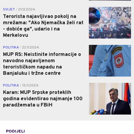
0
SVIJET
21.12.2024.
|
Terorista najavljivao pokolj na
mrežama: "Ako Njemačka želi rat
- dobiće ga", udario i na
Merkelovu
0
POLITIKA
22.11.2024.
|
MUP RS: Neistinite informacije o
navodno najavljenom
terorističkom napadu na
Banjaluku i tržne centre
0
POLITIKA
15.11.2024.
|
Karan: MUP Srpske proteklih
godina evidentirao najmanje 100
paradžemata u FBiH
PODIJELI