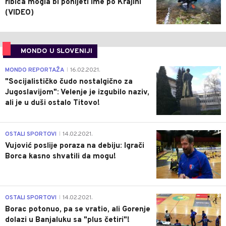
ribica mogla bi ponijeti ime po Krajini
(VIDEO)
MONDO U SLOVENIJI
4
MONDO REPORTAŽA
16.02.2021.
|
"Socijalističko čudo nostalgično za
Jugoslavijom": Velenje je izgubilo naziv,
ali je u duši ostalo Titovo!
1
OSTALI SPORTOVI
14.02.2021.
|
Vujović poslije poraza na debiju: Igrači
Borca kasno shvatili da mogu!
3
OSTALI SPORTOVI
14.02.2021.
|
Borac potonuo, pa se vratio, ali Gorenje
dolazi u Banjaluku sa "plus četiri"!