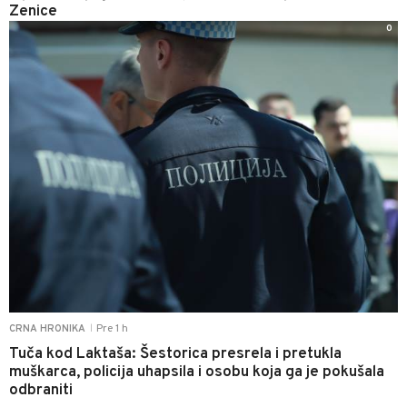
Zenice
0
Pre 1 h
CRNA HRONIKA
|
Tuča kod Laktaša: Šestorica presrela i pretukla
muškarca, policija uhapsila i osobu koja ga je pokušala
odbraniti