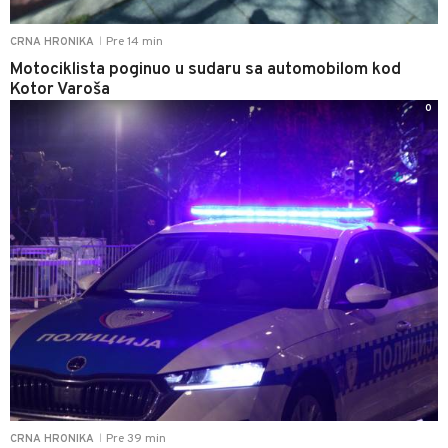
Pre 14 min
CRNA HRONIKA
|
Motociklista poginuo u sudaru sa automobilom kod
Kotor Varoša
0
Pre 39 min
CRNA HRONIKA
|