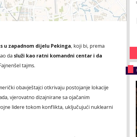
s u zapadnom dijelu Pekinga
, koji bi, prema
gao da
služi kao ratni komandni centar i da
 Fajnenšel tajms.
merički obavještajci otkrivaju postojanje lokacije
rada, vjerovatno dizajnirane sa ojačanim
ojne lidere tokom konflikta, uključujući nuklearni