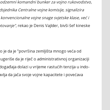
i podzemni komandni bunker za vojno rukovodstvo,
dsjednika Centralne vojne komisije, signalizira
konvencionalne vojne snage svjetske klase, već i
atovanje"
, rekao je Denis Vajlder, bivši šef kineske
dao je da je "površina zemljišta mnogo veća od
geriše da je riječ o administrativnoj organizaciji
j događaja dolazi u vrijeme rastućih tenzija u indo-
vlja da jača svoje vojne kapacitete i povećava