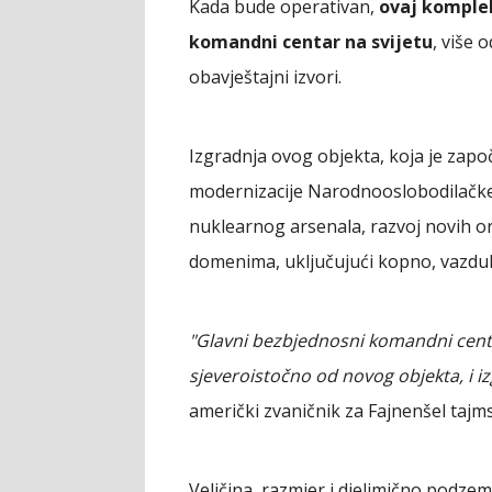
Kada bude operativan,
ovaj komplek
komandni centar na svijetu
, više 
obavještajni izvori.
Izgradnja ovog objekta, koja je zapo
modernizacije Narodnooslobodilačke v
nuklearnog arsenala, razvoj novih or
domenima, uključujući kopno, vazduh,
"Glavni bezbjednosni komandni cent
sjeveroistočno od novog objekta, i 
američki zvaničnik za Fajnenšel tajms
Veličina, razmjer i djelimično podzem