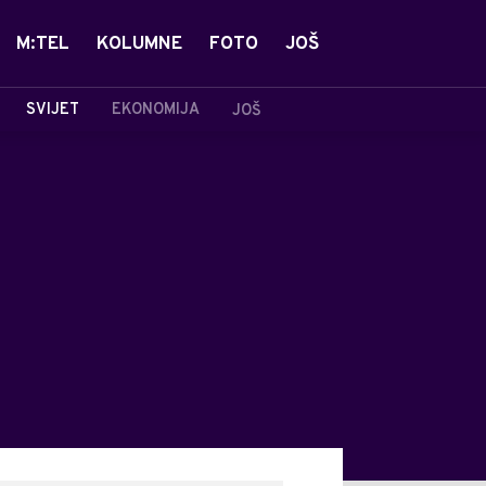
M:TEL
KOLUMNE
FOTO
JOŠ
SVIJET
EKONOMIJA
JOŠ