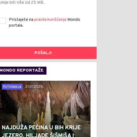
smije biti više od 25 MB.
Pristajete na
pravila korišćenja
Mondo
portala.
POŠALJI
MONDO REPORTAŽE
0
21.07.2026.
PUTOVANJA
NAJDUŽA PEĆINA U BIH KRIJE
JEZERO, HILJADE ŠIŠMIŠA I