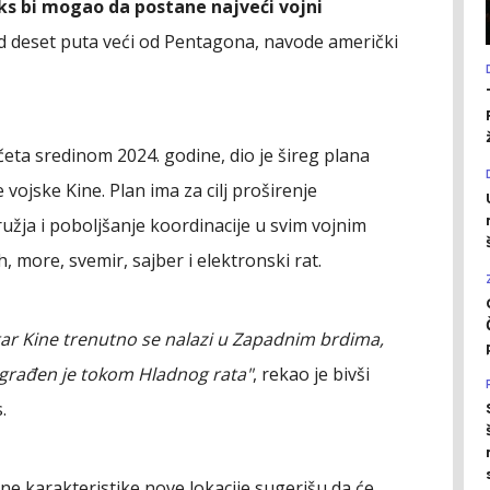
s bi mogao da postane najveći vojni
od deset puta veći od Pentagona, navode američki
četa sredinom 2024. godine, dio je šireg plana
ojske Kine. Plan ima za cilj proširenje
užja i poboljšanje koordinacije u svim vojnim
 more, svemir, sajber i elektronski rat.
ar Kine trenutno se nalazi u Zapadnim brdima,
izgrađen je tokom Hladnog rata"
, rekao je bivši
.
ne karakteristike nove lokacije sugerišu da će