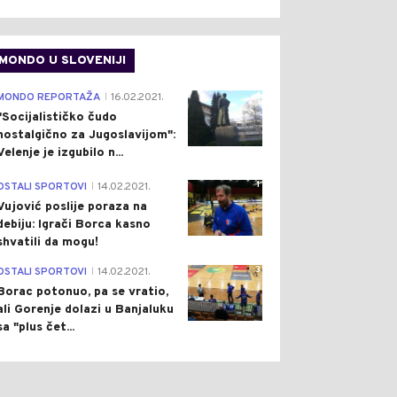
MONDO U SLOVENIJI
4
MONDO REPORTAŽA
16.02.2021.
|
"Socijalističko čudo
nostalgično za Jugoslavijom":
Velenje je izgubilo n...
1
OSTALI SPORTOVI
14.02.2021.
|
Vujović poslije poraza na
debiju: Igrači Borca kasno
shvatili da mogu!
3
OSTALI SPORTOVI
14.02.2021.
|
Borac potonuo, pa se vratio,
ali Gorenje dolazi u Banjaluku
sa "plus čet...