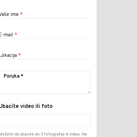
Vaše ime
*
E-mail
*
Lokacija
*
Ubacite video ili foto
Možete da ubacite do 3 fotografije ili videa. Ne