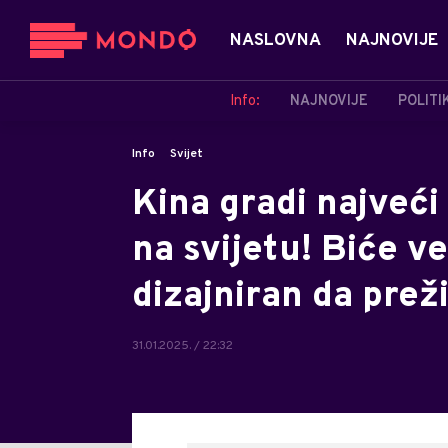
NASLOVNA
NAJNOVIJE
Info:
NAJNOVIJE
POLITI
Info
Svijet
Kina gradi najveći
na svijetu! Biće v
dizajniran da preži
31.01.2025. / 22:32