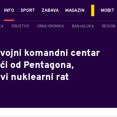
INFO
SPORT
ZABAVA
MAGAZIN
MOBIT
KA
DRUŠTVO
CRNA HRONIKA
BANJALUKA
REGION
 vojni komandni centar
eći od Pentagona,
vi nuklearni rat