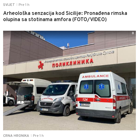
Pre 1 h
SVIJET
|
Arheološka senzacija kod Sicilije: Pronađena rimska
olupina sa stotinama amfora (FOTO/VIDEO)
0
Pre 1 h
CRNA HRONIKA
|