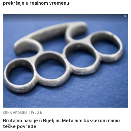
prekršaje u realnom vremenu
0
Pre 2 h
CRNA HRONIKA
|
Brutalno nasilje u Bijeljini: Metalnim bokserom nanio
teške povrede