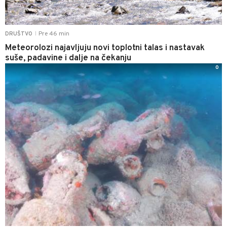
Pre 46 min
DRUŠTVO
|
Meteorolozi najavljuju novi toplotni talas i nastavak
suše, padavine i dalje na čekanju
0