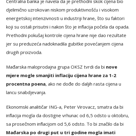
Centralna banka je navela da je prethodni skok cijena bio
djelimično uzrokovan niskom produktivnošću i visokom
energetskoj intenzivnosti u industriji hrane, što su faktori
koji su ostali prisutni i nakon što je inflacija počela da opada.
Prethodni pokušaj kontrole cijena hrane nije dao rezultate
jer su preduzeća nadoknadila gubitke povećanjem cijena
drugih proizvoda.
Mađarska maloprodajna grupa OKSZ tvrdi da bi
nove
mjere mogle smanjiti inflaciju cijena hrane za 1-2
procentna poena
, ako ne dođe do daljih rasta cijena u
lancu snabdjevanja.
Ekonomski analitičar ING-a, Peter Virovacz, smatra da bi
inflacija mogla da dostigne vrhunac od 6,5 odsto u oktobru,
sa prosečnom inflacijom od 5,6 odsto. To bi značilo da bi
Mađarska po drugi put u tri godine mogla imati