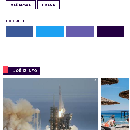
MAĐARSKA
HRANA
PODIJELI
JOŠ IZ INFO
0