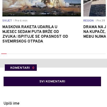
SVIJET
Pre 6 min
REGION
Pre 39 
|
|
MASKOVA RAKETA UDARILA U
DRAMA NA J
MJESEC SEDAM PUTA BRŽE OD
NA KUPAČE, 
ZVUKA: ISPITUJE SE OPASNOST OD
MEĐU NJIMA 
SVEMIRSKOG OTPADA
KOMENTARI
0
SVI KOMENTARI
Upiši ime