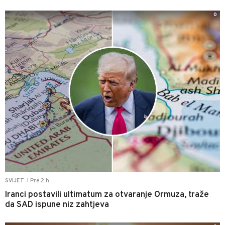
0
Pre 2 h
SVIJET
|
Iranci postavili ultimatum za otvaranje Ormuza, traže
da SAD ispune niz zahtjeva