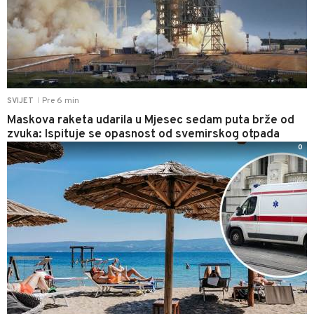
Pre 6 min
SVIJET
|
Maskova raketa udarila u Mjesec sedam puta brže od
zvuka: Ispituje se opasnost od svemirskog otpada
0