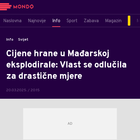
Naslovna
Najnovije
Info
Sport
Zabava
Magazin
M
Info
Svijet
Cijene hrane u Mađarskoj
eksplodirale: Vlast se odlučila
za drastične mjere
20.03.2025. / 20:15