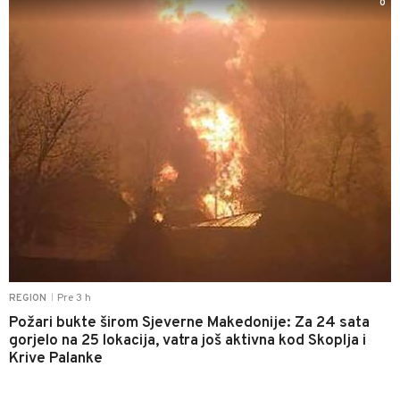
0
Pre 3 h
REGION
|
Požari bukte širom Sjeverne Makedonije: Za 24 sata
gorjelo na 25 lokacija, vatra još aktivna kod Skoplja i
Krive Palanke