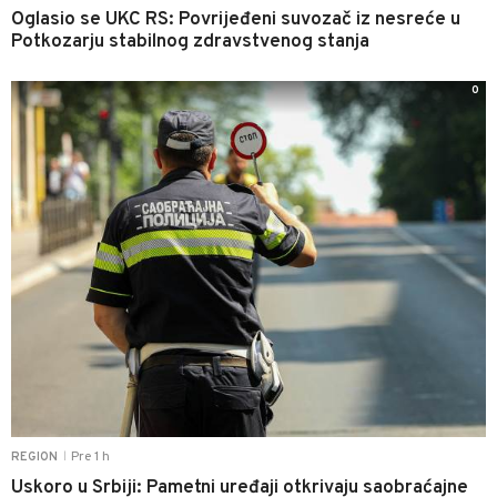
Oglasio se UKC RS: Povrijeđeni suvozač iz nesreće u
Potkozarju stabilnog zdravstvenog stanja
0
Pre 1 h
REGION
|
Uskoro u Srbiji: Pametni uređaji otkrivaju saobraćajne