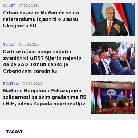
0
SVIJET
07.03.2025.
|
Orban najavio: Mađari će se na
referendumu izjasniti o ulasku
Ukrajine u EU
0
SVIJET
05.03.2025.
|
Da li se istom mogu nadati i
zvaničnici u RS? Sijarto najavio
da će SAD ukinuti sankcije
Orbanovom saradniku
0
POLITIKA
03.03.2025.
|
Mađar u Banjaluci: Pokazujemo
solidarnost sa svim građanima RS
i BiH, odnos Zapada neprihvatljiv
TAGOVI