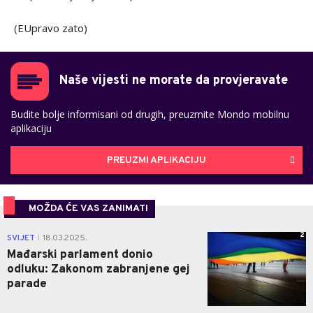
(EUpravo zato)
Naše vijesti ne morate da provjeravate
Budite bolje informisani od drugih, preuzmite Mondo mobilnu
aplikaciju
PREUZMI APLIKACIJU
MOŽDA ĆE VAS ZANIMATI
2
SVIJET
18.03.2025.
|
Mađarski parlament donio
odluku: Zakonom zabranjene gej
parade