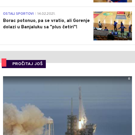
3
OSTALI SPORTOVI
14.02.2021.
|
Borac potonuo, pa se vratio, ali Gorenje
dolazi u Banjaluku sa "plus četiri"!
PROČITAJ JOŠ
0