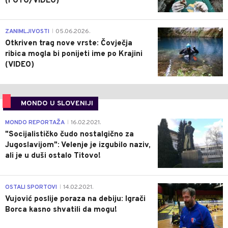
(FOTO/VIDEO)
0
ZANIMLJIVOSTI
05.06.2026.
|
Otkriven trag nove vrste: Čovječja
ribica mogla bi ponijeti ime po Krajini
(VIDEO)
MONDO U SLOVENIJI
4
MONDO REPORTAŽA
16.02.2021.
|
"Socijalističko čudo nostalgično za
Jugoslavijom": Velenje je izgubilo naziv,
ali je u duši ostalo Titovo!
1
OSTALI SPORTOVI
14.02.2021.
|
Vujović poslije poraza na debiju: Igrači
Borca kasno shvatili da mogu!