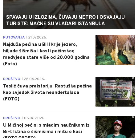
SPAVAJU U IZLOZIMA, ČUVAJU METRO I OSVAJAJU
TURISTE: MAČKE SU VLADARI ISTANBULA
0
PUTOVANJA
21.07.2026.
|
Najduža pećina u BiH krije jezero,
hiljade šišmiša i kosti pećinskog
medvjeda stare više od 20.000 godina
(Foto)
0
DRUŠTVO
28.06.2026.
|
Teslić čuva praistoriju: Rastuška pećina
kao svjedok života neandertalaca
(FOTO)
0
DRUŠTVO
06.06.2026.
|
U Mićinoj pećini s mladim naučnikom iz
BiH: Istina o šišmišima i mitu o kosi