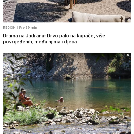
Pre 39 min
REGION
|
Drama na Jadranu: Drvo palo na kupače, više
povrijeđenih, među njima i djeca
0