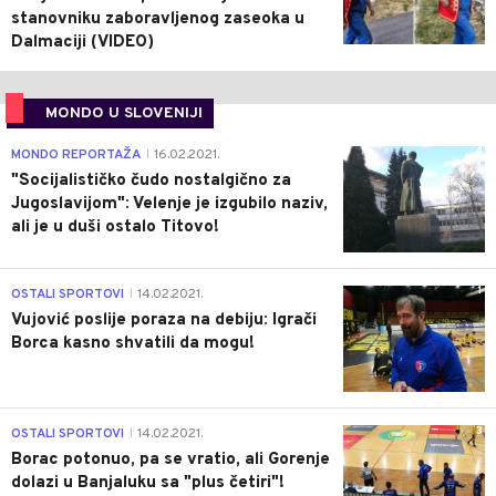
stanovniku zaboravljenog zaseoka u
Dalmaciji (VIDEO)
MONDO U SLOVENIJI
4
MONDO REPORTAŽA
16.02.2021.
|
"Socijalističko čudo nostalgično za
Jugoslavijom": Velenje je izgubilo naziv,
ali je u duši ostalo Titovo!
1
OSTALI SPORTOVI
14.02.2021.
|
Vujović poslije poraza na debiju: Igrači
Borca kasno shvatili da mogu!
3
OSTALI SPORTOVI
14.02.2021.
|
Borac potonuo, pa se vratio, ali Gorenje
dolazi u Banjaluku sa "plus četiri"!