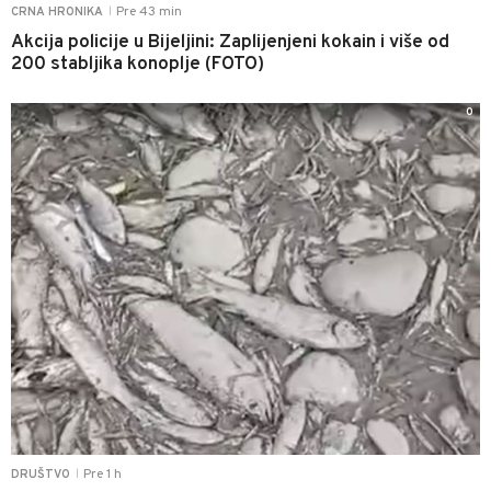
Pre 43 min
CRNA HRONIKA
|
Akcija policije u Bijeljini: Zaplijenjeni kokain i više od
200 stabljika konoplje (FOTO)
0
Pre 1 h
DRUŠTVO
|