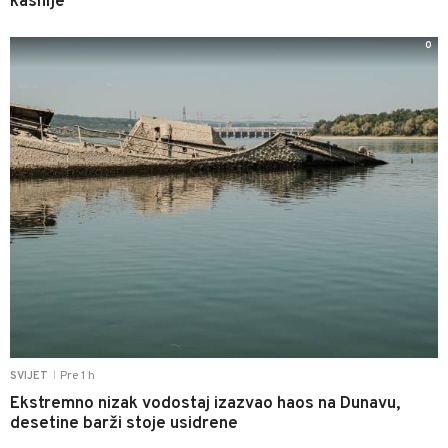
kasnije
0
Pre 1 h
SVIJET
|
Ekstremno nizak vodostaj izazvao haos na Dunavu,
desetine barži stoje usidrene