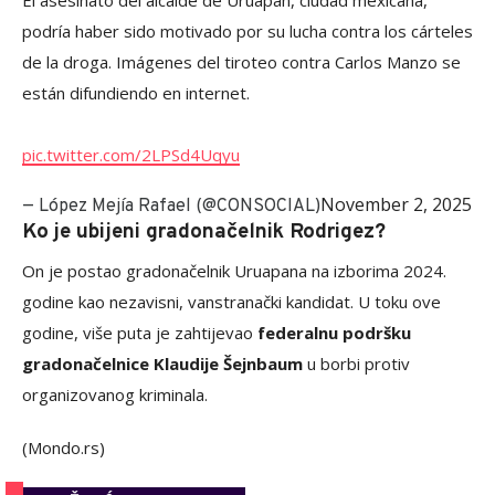
El asesinato del alcalde de Uruapan, ciudad mexicana,
podría haber sido motivado por su lucha contra los cárteles
de la droga. Imágenes del tiroteo contra Carlos Manzo se
están difundiendo en internet.
pic.twitter.com/2LPSd4Uqyu
November 2, 2025
— López Mejía Rafael (@CONSOCIAL)
Ko je ubijeni gradonačelnik Rodrigez?
On je postao gradonačelnik Uruapana na izborima 2024.
godine kao nezavisni, vanstranački kandidat. U toku ove
godine, više puta je zahtijevao
federalnu podršku
gradonačelnice Klaudije Šejnbaum
u borbi protiv
organizovanog kriminala.
(Mondo.rs)