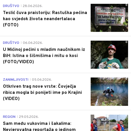
0
DRUŠTVO
28.06.2026.
|
Teslić čuva praistoriju: Rastuška pećina
kao svjedok života neandertalaca
(FOTO)
0
DRUŠTVO
06.06.2026.
|
U Mićinoj pećini s mladim naučnikom iz
BiH: Istina o šišmišima i mitu o kosi
(FOTO/VIDEO)
0
ZANIMLJIVOSTI
05.06.2026.
|
Otkriven trag nove vrste: Čovječja
ribica mogla bi ponijeti ime po Krajini
(VIDEO)
0
REGION
29.05.2026.
|
Sam među vukovima i šakalima:
Nevjerovatna reportaža o jedinom