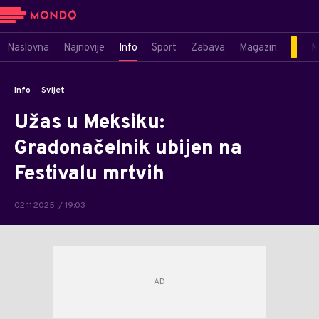
Naslovna
Najnovije
Info
Sport
Zabava
Magazin
M
Info
Svijet
Užas u Meksiku:
Gradonačelnik ubijen na
Festivalu mrtvih
02.11.2025. / 19:03