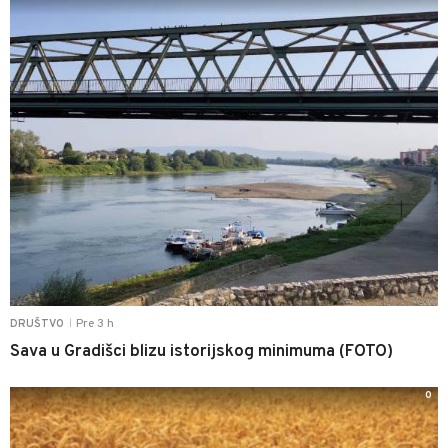
Pre 3 h
DRUŠTVO
|
Sava u Gradišci blizu istorijskog minimuma (FOTO)
0