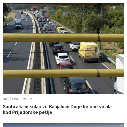
0
Pre 3 h
DRUŠTVO
|
Saobraćajni kolaps u Banjaluci: Duge kolone vozila
kod Prijedorske petlje
0