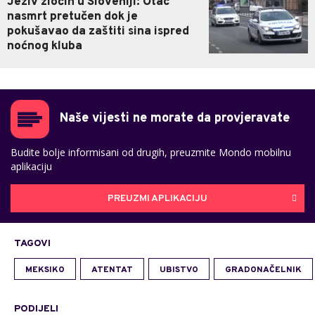
Jeziv zločin u Sloveniji: Otac
nasmrt pretučen dok je
pokušavao da zaštiti sina ispred
noćnog kluba
Naše vijesti ne morate da provjeravate
Budite bolje informisani od drugih, preuzmite Mondo mobilnu
aplikaciju
PREUZMI APLIKACIJU
TAGOVI
MEKSIKO
ATENTAT
UBISTVO
GRADONAČELNIK
PODIJELI