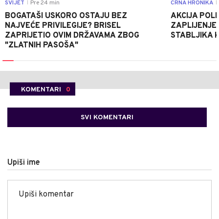
SVIJET
Pre 24 min
CRNA HRONIKA
|
|
BOGATAŠI USKORO OSTAJU BEZ
AKCIJA POLIC
NAJVEĆE PRIVILEGIJE? BRISEL
ZAPLIJENJEN
ZAPRIJETIO OVIM DRŽAVAMA ZBOG
STABLJIKA 
"ZLATNIH PASOŠA"
KOMENTARI
0
SVI KOMENTARI
Upiši ime