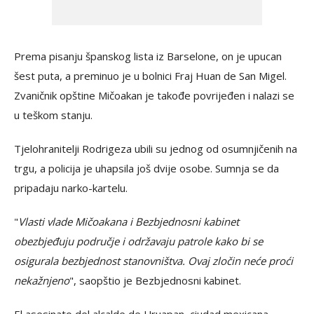
Prema pisanju španskog lista iz Barselone, on je upucan
šest puta, a preminuo je u bolnici Fraj Huan de San Migel.
Zvaničnik opštine Mičoakan je takođe povrijeđen i nalazi se
u teškom stanju.
Tjelohranitelji Rodrigeza ubili su jednog od osumnjičenih na
trgu, a policija je uhapsila još dvije osobe. Sumnja se da
pripadaju narko-kartelu.
"
Vlasti vlade Mičoakana i Bezbjednosni kabinet
obezbjeđuju područje i održavaju patrole kako bi se
osigurala bezbjednost stanovništva. Ovaj zločin neće proći
nekažnjeno
", saopštio je Bezbjednosni kabinet.