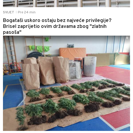
Pre 24 min
SVIJET
|
Bogataši uskoro ostaju bez najveće privilegije?
Brisel zaprijetio ovim državama zbog "zlatnih
pasoša"
0