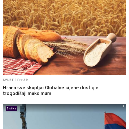
Pre 3 h
SVIJET
|
Hrana sve skuplja: Globalne cijene dostigle
trogodišnji maksimum
1
5 slika