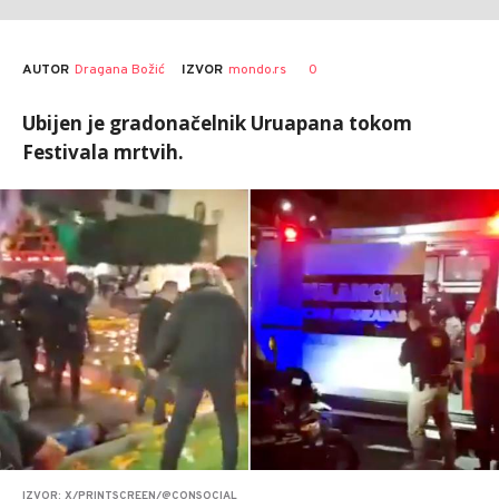
AUTOR
Dragana Božić
0
IZVOR
mondo.rs
Ubijen je gradonačelnik Uruapana tokom
Festivala mrtvih.
IZVOR: X/PRINTSCREEN/@CONSOCIAL