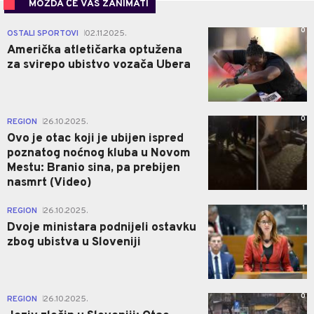
MOŽDA ĆE VAS ZANIMATI
0
OSTALI SPORTOVI
02.11.2025.
|
Američka atletičarka optužena
za svirepo ubistvo vozača Ubera
0
REGION
26.10.2025.
|
Ovo je otac koji je ubijen ispred
poznatog noćnog kluba u Novom
Mestu: Branio sina, pa prebijen
nasmrt (Video)
1
REGION
26.10.2025.
|
Dvoje ministara podnijeli ostavku
zbog ubistva u Sloveniji
0
REGION
26.10.2025.
|