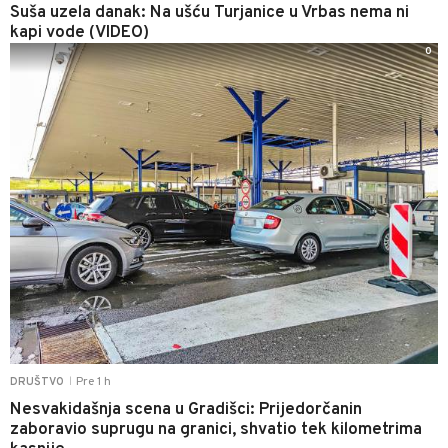
Suša uzela danak: Na ušću Turjanice u Vrbas nema ni
kapi vode (VIDEO)
0
Pre 1 h
DRUŠTVO
|
Nesvakidašnja scena u Gradišci: Prijedorčanin
zaboravio suprugu na granici, shvatio tek kilometrima