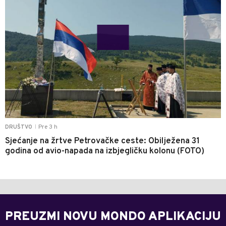
Pre 3 h
DRUŠTVO
|
Sjećanje na žrtve Petrovačke ceste: Obilježena 31
godina od avio-napada na izbjegličku kolonu (FOTO)
PREUZMI NOVU MONDO APLIKACIJU