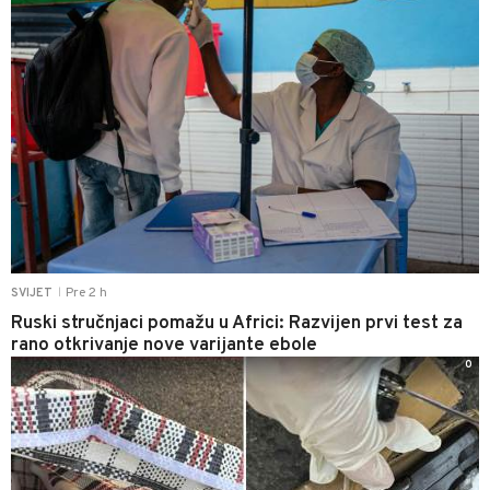
Pre 2 h
SVIJET
|
Ruski stručnjaci pomažu u Africi: Razvijen prvi test za
rano otkrivanje nove varijante ebole
0