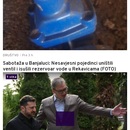
Pre 3 h
DRUŠTVO
|
Sabotaža u Banjaluci: Nesavjesni pojedinci uništili
ventil i isušili rezervoar vode u Rekavicama (FOTO)
0
5 slika