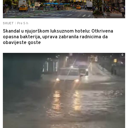
Pre 5 h
SVIJET
|
Skandal u njujorškom luksuznom hotelu: Otkrivena
opasna bakterija, uprava zabranila radnicima da
obavijeste goste
0