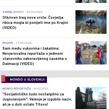
0
ZANIMLJIVOSTI
05.06.2026.
|
Otkriven trag nove vrste: Čovječja
ribica mogla bi ponijeti ime po Krajini
(VIDEO)
0
REGION
29.05.2026.
|
Sam među vukovima i šakalima:
Nevjerovatna reportaža o jedinom
stanovniku zaboravljenog zaseoka u
Dalmaciji (VIDEO)
MONDO U SLOVENIJI
4
MONDO REPORTAŽA
16.02.2021.
|
"Socijalističko čudo nostalgično za
Jugoslavijom": Velenje je izgubilo naziv,
ali je u duši ostalo Titovo!