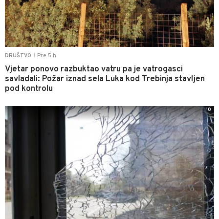
Pre 5 h
DRUŠTVO
|
Vjetar ponovo razbuktao vatru pa je vatrogasci
savladali: Požar iznad sela Luka kod Trebinja stavljen
pod kontrolu
0