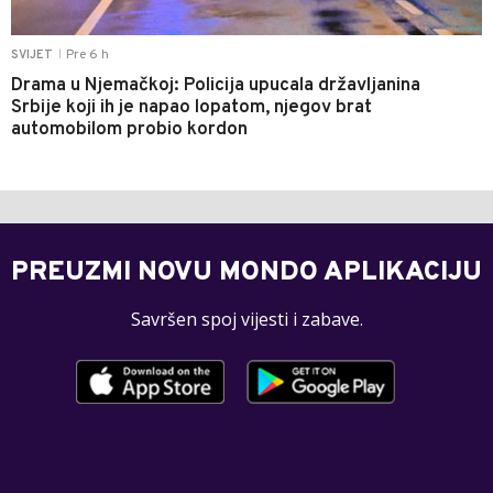
Pre 6 h
SVIJET
|
Drama u Njemačkoj: Policija upucala državljanina
Srbije koji ih je napao lopatom, njegov brat
automobilom probio kordon
PREUZMI NOVU MONDO APLIKACIJU
Savršen spoj vijesti i zabave.