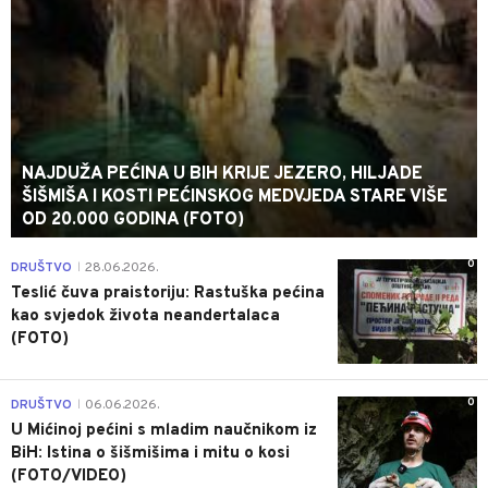
NAJDUŽA PEĆINA U BIH KRIJE JEZERO, HILJADE
ŠIŠMIŠA I KOSTI PEĆINSKOG MEDVJEDA STARE VIŠE
OD 20.000 GODINA (FOTO)
0
DRUŠTVO
28.06.2026.
|
Teslić čuva praistoriju: Rastuška pećina
kao svjedok života neandertalaca
(FOTO)
0
DRUŠTVO
06.06.2026.
|
U Mićinoj pećini s mladim naučnikom iz
BiH: Istina o šišmišima i mitu o kosi
(FOTO/VIDEO)