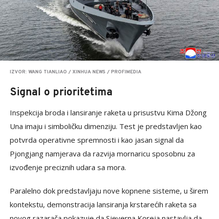
IZVOR: WANG TIANLIAO / XINHUA NEWS / PROFIMEDIA
Signal o prioritetima
Inspekcija broda i lansiranje raketa u prisustvu Kima Džong
Una imaju i simboličku dimenziju. Test je predstavljen kao
potvrda operativne spremnosti i kao jasan signal da
Pjongjang namjerava da razvija mornaricu sposobnu za
izvođenje preciznih udara sa mora.
Paralelno dok predstavljaju nove kopnene sisteme, u širem
kontekstu, demonstracija lansiranja krstarećih raketa sa
novog razarača pokazuje da Sjeverna Koreja nastavlja da