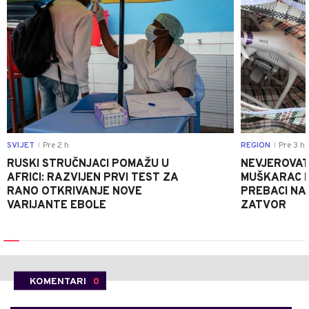
SVIJET
Pre 2 h
REGION
Pre 3 h
|
|
RUSKI STRUČNJACI POMAŽU U
NEVJEROVATA
AFRICI: RAZVIJEN PRVI TEST ZA
MUŠKARAC H
RANO OTKRIVANJE NOVE
PREBACI NA
VARIJANTE EBOLE
ZATVOR
KOMENTARI
0