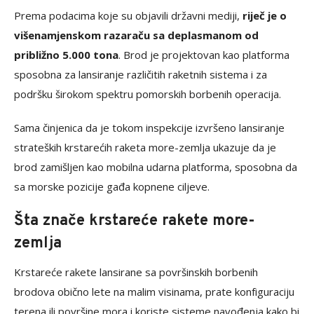
Prema podacima koje su objavili državni mediji,
riječ je o
višenamjenskom razaraču sa deplasmanom od
približno 5.000 tona
. Brod je projektovan kao platforma
sposobna za lansiranje različitih raketnih sistema i za
podršku širokom spektru pomorskih borbenih operacija.
Sama činjenica da je tokom inspekcije izvršeno lansiranje
strateških krstarećih raketa more-zemlja ukazuje da je
brod zamišljen kao mobilna udarna platforma, sposobna da
sa morske pozicije gađa kopnene ciljeve.
Šta znače krstareće rakete more-
zemlja
Krstareće rakete lansirane sa površinskih borbenih
brodova obično lete na malim visinama, prate konfiguraciju
terena ili površine mora i koriste sisteme navođenja kako bi