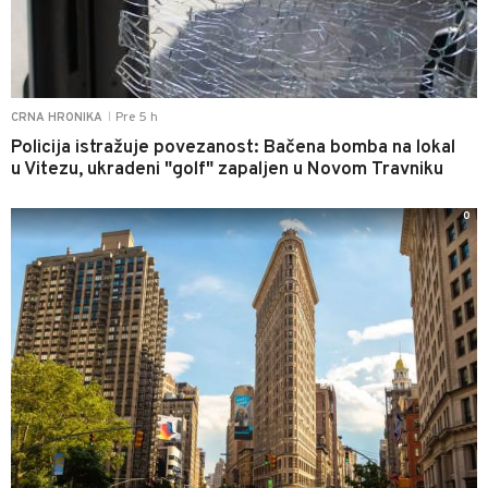
Pre 5 h
CRNA HRONIKA
|
Policija istražuje povezanost: Bačena bomba na lokal
u Vitezu, ukradeni "golf" zapaljen u Novom Travniku
0