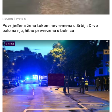
Pre 5 h
REGION
|
Povrijeđena žena tokom nevremena u Srbiji: Drvo
palo na nju, hitno prevezena u bolnicu
0
7 slika