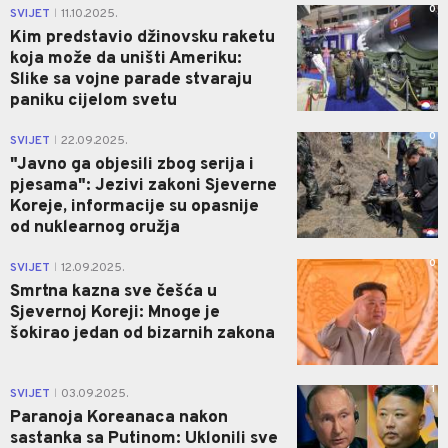
0
SVIJET
11.10.2025.
|
Kim predstavio džinovsku raketu
koja može da uništi Ameriku:
Slike sa vojne parade stvaraju
paniku cijelom svetu
0
SVIJET
22.09.2025.
|
"Javno ga objesili zbog serija i
pjesama": Jezivi zakoni Sjeverne
Koreje, informacije su opasnije
od nuklearnog oružja
0
SVIJET
12.09.2025.
|
Smrtna kazna sve češća u
Sjevernoj Koreji: Mnoge je
šokirao jedan od bizarnih zakona
1
SVIJET
03.09.2025.
|
Paranoja Koreanaca nakon
sastanka sa Putinom: Uklonili sve