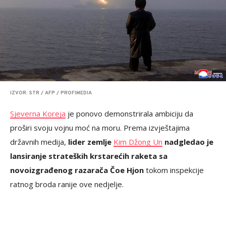
IZVOR: STR / AFP / PROFIMEDIA
Sjeverna Koreja
je ponovo demonstrirala ambiciju da
proširi svoju vojnu moć na moru. Prema izvještajima
državnih medija,
lider zemlje
Kim Džong Un
nadgledao je
lansiranje strateških krstarećih raketa sa
novoizgrađenog razarača Čoe Hjon
tokom inspekcije
ratnog broda ranije ove nedjelje.