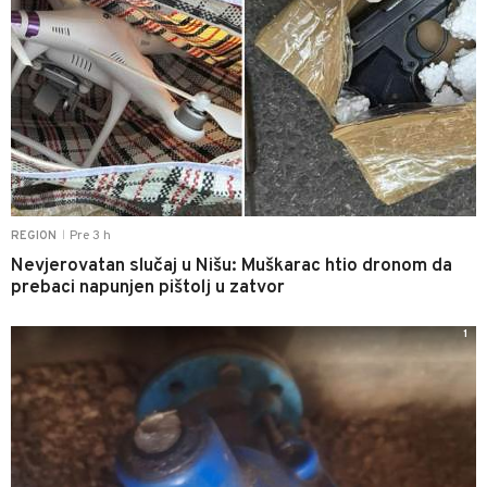
Pre 3 h
REGION
|
Nevjerovatan slučaj u Nišu: Muškarac htio dronom da
prebaci napunjen pištolj u zatvor
1