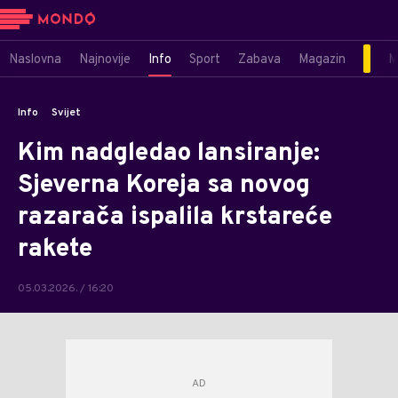
Naslovna
Najnovije
Info
Sport
Zabava
Magazin
M
Info
Svijet
Kim nadgledao lansiranje:
Sjeverna Koreja sa novog
razarača ispalila krstareće
rakete
05.03.2026. / 16:20