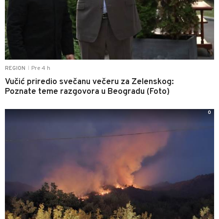
Pre 4 h
REGION
|
Vučić priredio svečanu večeru za Zelenskog:
Poznate teme razgovora u Beogradu (Foto)
0