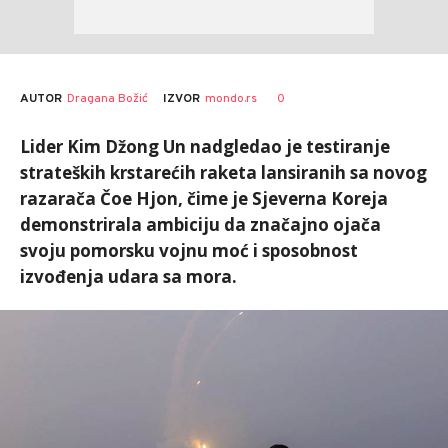
AUTOR
Dragana Božić
0
IZVOR
mondo.rs
Lider Kim Džong Un nadgledao je testiranje
strateških krstarećih raketa lansiranih sa novog
razarača Čoe Hjon, čime je Sjeverna Koreja
demonstrirala ambiciju da značajno ojača
svoju pomorsku vojnu moć i sposobnost
izvođenja udara sa mora.