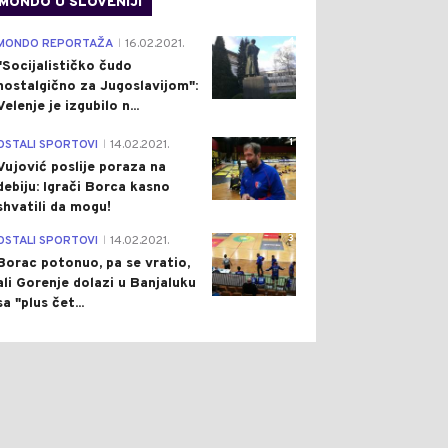
MONDO U SLOVENIJI
4
MONDO REPORTAŽA
16.02.2021.
|
"Socijalističko čudo
nostalgično za Jugoslavijom":
Velenje je izgubilo n...
1
OSTALI SPORTOVI
14.02.2021.
|
Vujović poslije poraza na
debiju: Igrači Borca kasno
shvatili da mogu!
3
OSTALI SPORTOVI
14.02.2021.
|
Borac potonuo, pa se vratio,
ali Gorenje dolazi u Banjaluku
sa "plus čet...