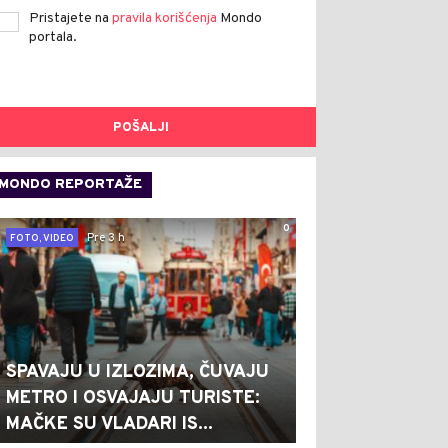
Pristajete na
pravila korišćenja
Mondo
portala.
POŠALJI
MONDO REPORTAŽE
0
Pre 3 h
FOTO, VIDEO
SPAVAJU U IZLOZIMA, ČUVAJU
METRO I OSVAJAJU TURISTE:
MAČKE SU VLADARI IS...