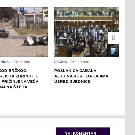
0
0
NIKA
Pre 32 min
REGION
Pre 40 min
REGI
|
|
KOD BRČKOG:
POSLANICA GAĐALA
IST
KLISTA ZBRINUT U
ALJBINA KURTIJA JAJIMA
OSO
, PRIČINJENA VEĆA
USRED SJEDNICE
POV
JALNA ŠTETA
SUD
HRV
SVI KOMENTARI