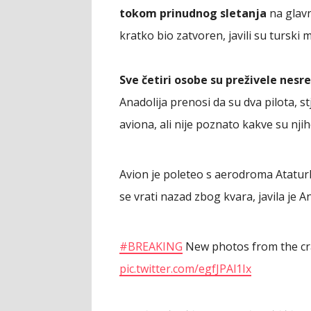
tokom prinudnog sletanja
na glavn
kratko bio zatvoren, javili su turski m
Sve četiri osobe su preživele nesre
Anadolija prenosi da su dva pilota, st
aviona, ali nije poznato kakve su nji
Avion je poleteo s aerodroma Ataturk
se vrati nazad zbog kvara, javila je An
#BREAKING
New photos from the cras
pic.twitter.com/egfJPAl1Ix