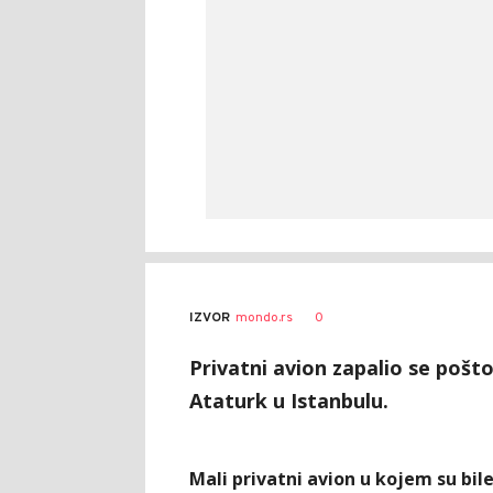
0
IZVOR
mondo.rs
Privatni avion zapalio se pošt
Ataturk u Istanbulu.
Mali privatni avion u kojem su bil