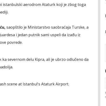
i istanbulski aerodrom Ataturk koji je zbog toga
ediji.
ću,
saopštilo je Ministarstvo saobraćaja Turske, a
juardesa i jedan putnik sami uspeli da izađu iz
hove povrede.
 ka severnom delu Kipra, ali je ubrzo odlučeno da
adolija.
h scene at Istanbul's Ataturk Airport.