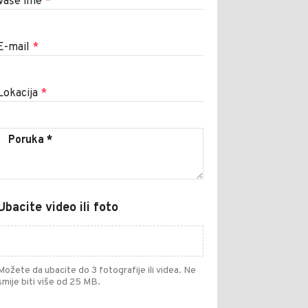
Vaše ime
*
E-mail
*
Lokacija
*
Ubacite video ili foto
Možete da ubacite do 3 fotografije ili videa. Ne
smije biti više od 25 MB.