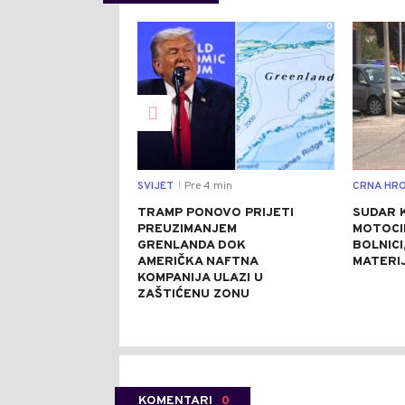
0
SVIJET
Pre 4 min
CRNA HRO
|
TRAMP PONOVO PRIJETI
SUDAR 
PREUZIMANJEM
MOTOCI
GRENLANDA DOK
BOLNICI
AMERIČKA NAFTNA
MATERI
KOMPANIJA ULAZI U
ZAŠTIĆENU ZONU
KOMENTARI
0