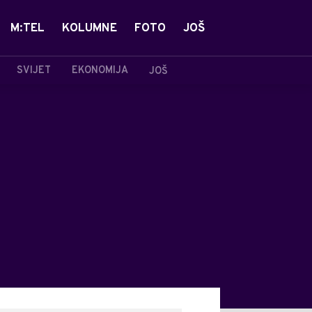
M:TEL
KOLUMNE
FOTO
JOŠ
SVIJET
EKONOMIJA
JOŠ