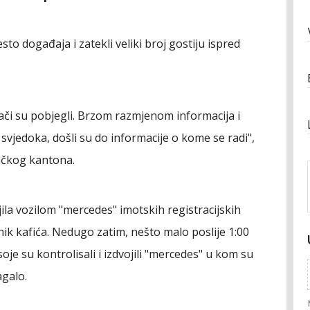
sto događaja i zatekli veliki broj gostiju ispred
vači su pobjegli. Brzom razmjenom informacija i
 svjedoka, došli su do informacije o kome se radi",
ačkog kantona.
aljila vozilom "mercedes" imotskih registracijskih
nik kafića. Nedugo zatim, nešto malo poslije 1:00
soje su kontrolisali i izdvojili "mercedes" u kom su
agalo.