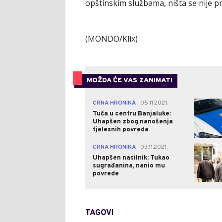
opštinskim službama, ništa se nije p
(MONDO/Klix)
MOŽDA ĆE VAS ZANIMATI
CRNA HRONIKA
05.11.2021.
|
Tuča u centru Banjaluke:
Uhapšen zbog nanošenja
tjelesnih povreda
CRNA HRONIKA
03.11.2021.
|
Uhapšen nasilnik: Tukao
sugrađanina, nanio mu
povrede
TAGOVI