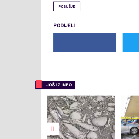
POSUŠJE
PODIJELI
JOŠ IZ INFO
0