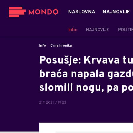
NASLOVNA
NAJNOVIJE
Info:
NAJNOVIJE
POLITI
Info
Crna hronika
Posušje: Krvava t
braća napala gazdu
slomili nogu, pa p
21.11.2021. / 19:23