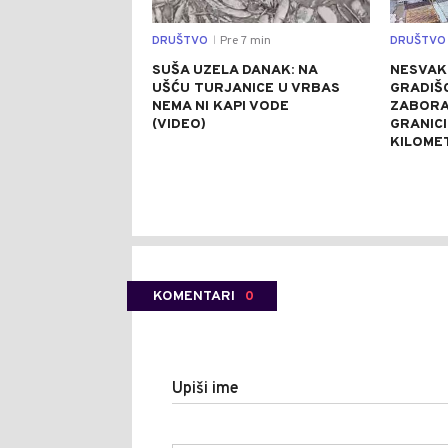
DRUŠTVO
Pre 7 min
DRUŠTVO
|
SUŠA UZELA DANAK: NA
NESVAK
UŠĆU TURJANICE U VRBAS
GRADIŠC
NEMA NI KAPI VODE
ZABORA
(VIDEO)
GRANICI
KILOME
KOMENTARI
0
Upiši ime