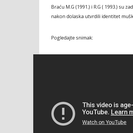
Braću M.G (1991.) i R.G ( 1993.) su z
nakon dolaska utvrdili identitet mušk
Pogledajte snimak: