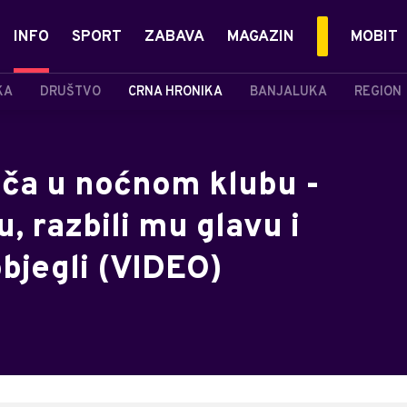
INFO
SPORT
ZABAVA
MAGAZIN
MOBIT
KA
DRUŠTVO
CRNA HRONIKA
BANJALUKA
REGION
uča u noćnom klubu -
, razbili mu glavu i
objegli (VIDEO)