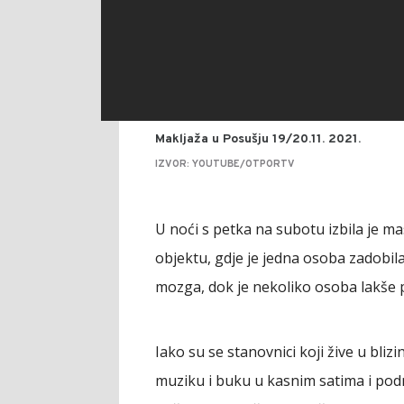
Makljaža u Posušju 19/20.11. 2021.
IZVOR: YOUTUBE/OTPORTV
U noći s petka na subotu izbila je m
objektu, gdje je jedna osoba zadobil
mozga, dok je nekoliko osoba lakše 
Iako su se stanovnici koji žive u bliz
muziku i buku u kasnim satima i podno