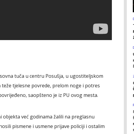
asovna tuča u centru Posušja, u ugostiteljskom
a teže tjelesne povrede, prelom noge i potres
povrijeđeno, saopšteno je iz PU ovog mesta.
ini objekta već godinama žalili na preglasnu
sili pismene i usmene prijave policiji i ostalim