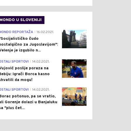
MONDO U SLOVENIJI
4
MONDO REPORTAŽA
16.02.2021.
|
"Socijalističko čudo
nostalgično za Jugoslavijom":
Velenje je izgubilo n...
1
OSTALI SPORTOVI
14.02.2021.
|
Vujović poslije poraza na
debiju: Igrači Borca kasno
shvatili da mogu!
3
OSTALI SPORTOVI
14.02.2021.
|
Borac potonuo, pa se vratio,
ali Gorenje dolazi u Banjaluku
sa "plus čet...