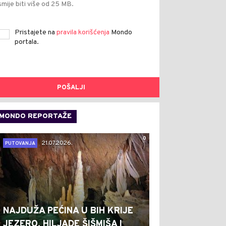
smije biti više od 25 MB.
Pristajete na
pravila korišćenja
Mondo
portala.
POŠALJI
MONDO REPORTAŽE
0
21.07.2026.
PUTOVANJA
NAJDUŽA PEĆINA U BIH KRIJE
JEZERO, HILJADE ŠIŠMIŠA I