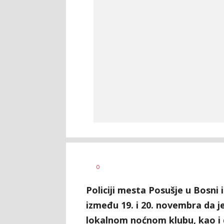
Veljko
AUTOR
0
Petranović
Policiji mesta Posušje u Bosni 
između 19. i 20. novembra da j
lokalnom noćnom klubu, kao i 