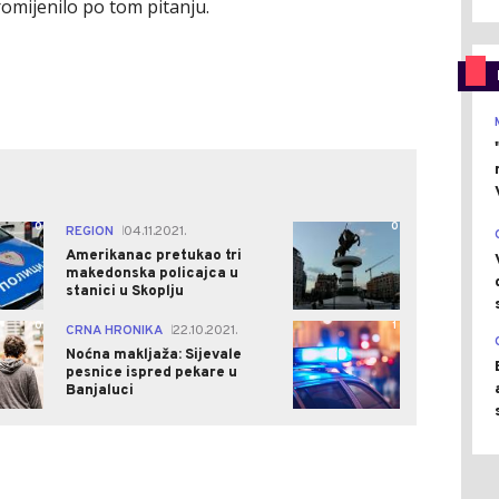
romijenilo po tom pitanju.
0
0
REGION
04.11.2021.
|
Amerikanac pretukao tri
makedonska policajca u
stanici u Skoplju
0
1
CRNA HRONIKA
22.10.2021.
|
Noćna makljaža: Sijevale
pesnice ispred pekare u
Banjaluci