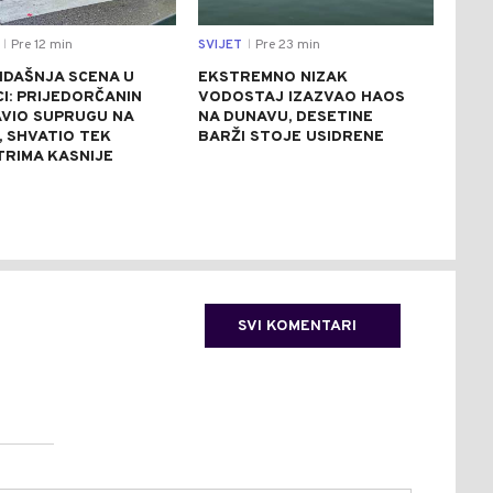
Pre 12 min
SVIJET
Pre 23 min
DRU
|
|
IDAŠNJA SCENA U
EKSTREMNO NIZAK
SAO
I: PRIJEDORČANIN
VODOSTAJ IZAZVAO HAOS
BAN
VIO SUPRUGU NA
NA DUNAVU, DESETINE
VOZ
, SHVATIO TEK
BARŽI STOJE USIDRENE
PET
TRIMA KASNIJE
SVI KOMENTARI