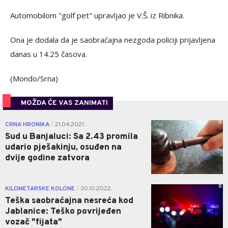
Automobilom "golf pet" upravljao je V.Š. iz Ribnika.
Ona je dodala da je saobraćajna nezgoda policiji prijavljena
danas u 14.25 časova.
(Mondo/Srna)
MOŽDA ĆE VAS ZANIMATI
0
CRNA HRONIKA
21.04.2021.
|
Sud u Banjaluci: Sa 2.43 promila
udario pješakinju, osuđen na
dvije godine zatvora
0
KILOMETARSKE KOLONE
30.10.2022.
|
Teška saobraćajna nesreća kod
Jablanice: Teško povrijeđen
vozač "fijata"