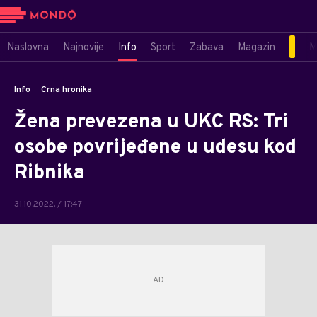
Naslovna
Najnovije
Info
Sport
Zabava
Magazin
M
Info
Crna hronika
Žena prevezena u UKC RS: Tri
osobe povrijeđene u udesu kod
Ribnika
31.10.2022. / 17:47