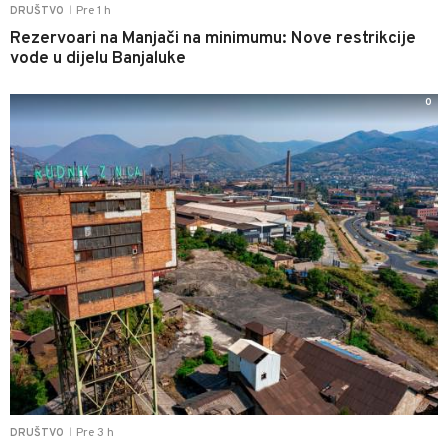
Pre 1 h
DRUŠTVO
|
Rezervoari na Manjači na minimumu: Nove restrikcije
vode u dijelu Banjaluke
0
Pre 3 h
DRUŠTVO
|