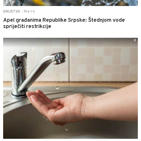
Pre 1 h
DRUŠTVO
|
Apel građanima Republike Srpske: Štednjom vode
spriječiti restrikcije
0