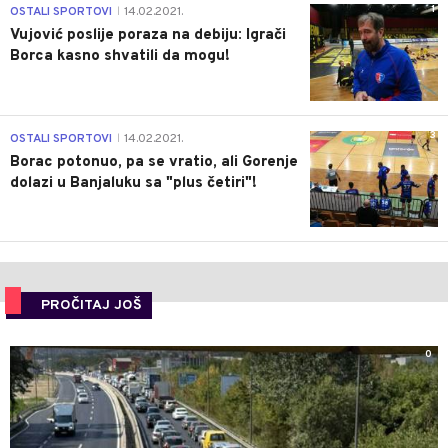
1
OSTALI SPORTOVI
14.02.2021.
|
Vujović poslije poraza na debiju: Igrači
Borca kasno shvatili da mogu!
3
OSTALI SPORTOVI
14.02.2021.
|
Borac potonuo, pa se vratio, ali Gorenje
dolazi u Banjaluku sa "plus četiri"!
PROČITAJ JOŠ
0