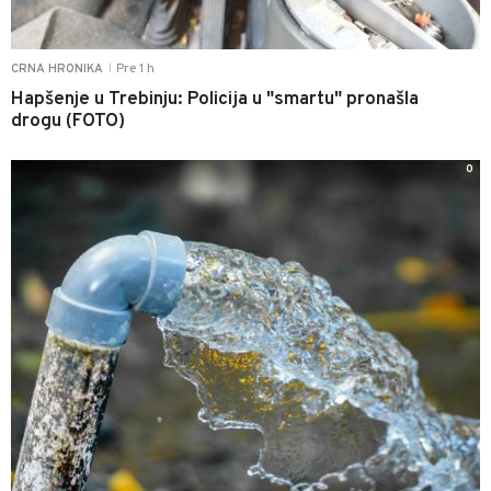
Pre 1 h
CRNA HRONIKA
|
Hapšenje u Trebinju: Policija u "smartu" pronašla
drogu (FOTO)
0