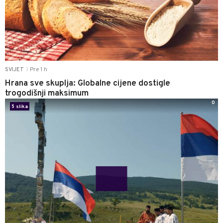
Pre 1 h
SVIJET
|
Hrana sve skuplja: Globalne cijene dostigle
trogodišnji maksimum
0
5 slika