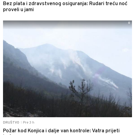
Bez plata i zdravstvenog osiguranja: Rudari treću noć
proveli u jami
0
Pre 3 h
DRUŠTVO
|
Požar kod Konjica i dalje van kontrole: Vatra prijeti