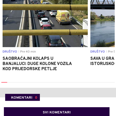
DRUŠTVO
Pre 40 min
DRUŠTVO
Pre 5
|
|
SAOBRAĆAJNI KOLAPS U
SAVA U GRAD
BANJALUCI: DUGE KOLONE VOZILA
ISTORIJSKOG
KOD PRIJEDORSKE PETLJE
KOMENTARI
0
SVI KOMENTARI