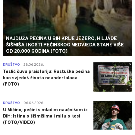
NAJDUŽA PEĆINA U BIH KRIJE JEZERO, HILJADE
ŠIŠMIŠA I KOSTI PEĆINSKOG MEDVJEDA STARE VIŠE
OD 20.000 GODINA (FOTO)
0
DRUŠTVO
28.06.2026.
|
Teslić čuva praistoriju: Rastuška pećina
kao svjedok života neandertalaca
(FOTO)
0
DRUŠTVO
06.06.2026.
|
U Mićinoj pećini s mladim naučnikom iz
BiH: Istina o šišmišima i mitu o kosi
(FOTO/VIDEO)