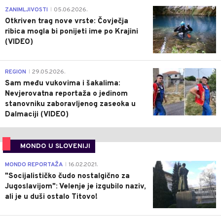
0
ZANIMLJIVOSTI
05.06.2026.
|
Otkriven trag nove vrste: Čovječja
ribica mogla bi ponijeti ime po Krajini
(VIDEO)
0
REGION
29.05.2026.
|
Sam među vukovima i šakalima:
Nevjerovatna reportaža o jedinom
stanovniku zaboravljenog zaseoka u
Dalmaciji (VIDEO)
MONDO U SLOVENIJI
4
MONDO REPORTAŽA
16.02.2021.
|
"Socijalističko čudo nostalgično za
Jugoslavijom": Velenje je izgubilo naziv,
ali je u duši ostalo Titovo!