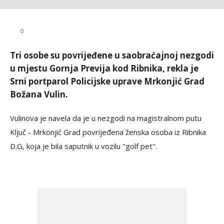
Dušan
AUTOR
0
Volaš
Tri osobe su povrijeđene u saobraćajnoj nezgodi
u mjestu Gornja Previja kod Ribnika, rekla je
Srni portparol Policijske uprave Mrkonjić Grad
Božana Vulin.
Vulinova je navela da je u nezgodi na magistralnom putu
Ključ - Mrkonjić Grad povrijeđena ženska osoba iz Ribnika
D.G, koja je bila saputnik u vozilu "golf pet".