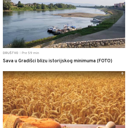
Pre 59 min
DRUŠTVO
|
Sava u Gradišci blizu istorijskog minimuma (FOTO)
0