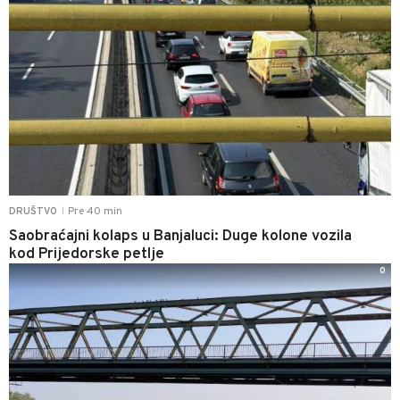
Pre 40 min
DRUŠTVO
|
Saobraćajni kolaps u Banjaluci: Duge kolone vozila
kod Prijedorske petlje
0