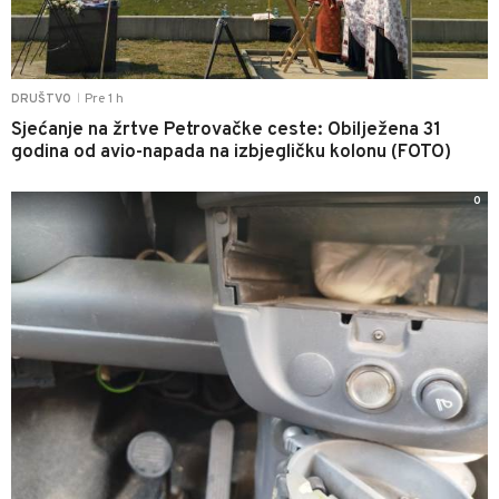
Pre 1 h
DRUŠTVO
|
Sjećanje na žrtve Petrovačke ceste: Obilježena 31
godina od avio-napada na izbjegličku kolonu (FOTO)
0