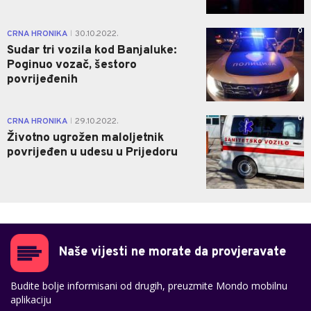
0
CRNA HRONIKA
30.10.2022.
|
Sudar tri vozila kod Banjaluke:
Poginuo vozač, šestoro
povrijeđenih
0
CRNA HRONIKA
29.10.2022.
|
Životno ugrožen maloljetnik
povrijeđen u udesu u Prijedoru
Naše vijesti ne morate da provjeravate
Budite bolje informisani od drugih, preuzmite Mondo mobilnu
aplikaciju