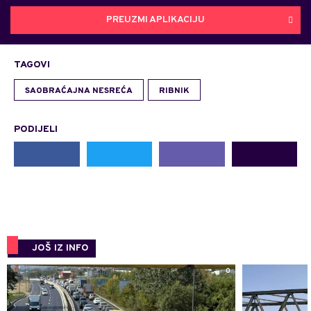
PREUZMI APLIKACIJU
TAGOVI
SAOBRAĆAJNA NESREĆA
RIBNIK
PODIJELI
JOŠ IZ INFO
0