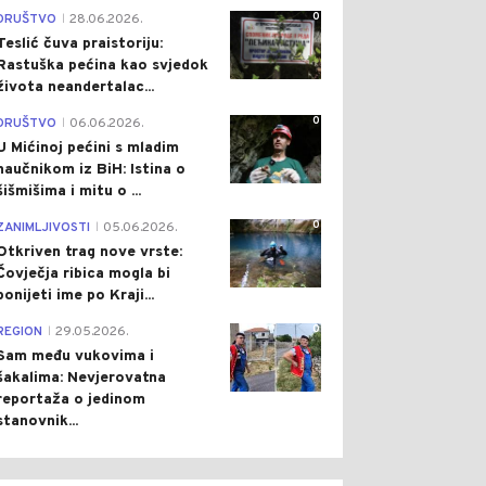
0
DRUŠTVO
28.06.2026.
|
Teslić čuva praistoriju:
Rastuška pećina kao svjedok
života neandertalac...
0
DRUŠTVO
06.06.2026.
|
U Mićinoj pećini s mladim
naučnikom iz BiH: Istina o
šišmišima i mitu o ...
0
ZANIMLJIVOSTI
05.06.2026.
|
Otkriven trag nove vrste:
Čovječja ribica mogla bi
ponijeti ime po Kraji...
0
REGION
29.05.2026.
|
Sam među vukovima i
šakalima: Nevjerovatna
reportaža o jedinom
stanovnik...