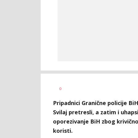
Vesna
AUTOR
0
Kerkez
Pripadnici Granične policije B
Svilaj pretresli, a zatim i uhap
oporezivanje BiH zbog krivično
koristi.