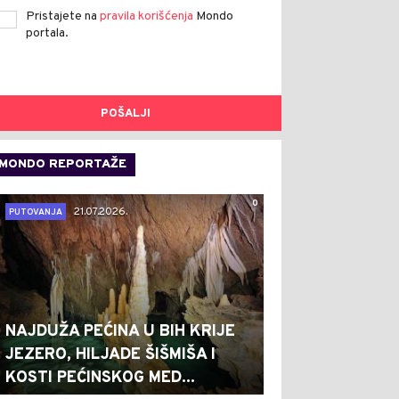
Pristajete na
pravila korišćenja
Mondo
portala.
POŠALJI
MONDO REPORTAŽE
0
21.07.2026.
PUTOVANJA
NAJDUŽA PEĆINA U BIH KRIJE
JEZERO, HILJADE ŠIŠMIŠA I
KOSTI PEĆINSKOG MED...