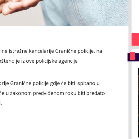
lne istražne kancelarije Granične policije, na
eno je iz ove policijske agencije.
ije Granične policije gdje će biti ispitano u
će u zakonom predviđenom roku biti predato
.