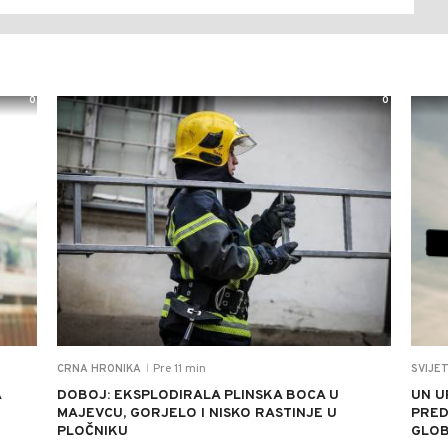
0
0
Pre 11 min
CRNA HRONIKA
SVIJE
|
A
DOBOJ: EKSPLODIRALA PLINSKA BOCA U
UN U
MAJEVCU, GORJELO I NISKO RASTINJE U
PRED
PLOČNIKU
GLOB