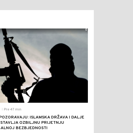
0
Pre 47 min
T
|
POZORAVAJU: ISLAMSKA DRŽAVA I DALJE
STAVLJA OZBILJNU PRIJETNJU
ALNOJ BEZBJEDNOSTI