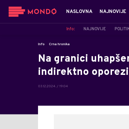
NASLOVNA
NAJNOVIJE
Info:
NAJNOVIJE
POLITI
Info
Crna hronika
Na granici uhapše
indirektno oporez
03.12.2024. / 19:04