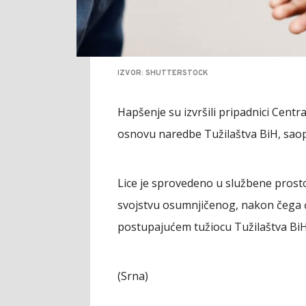
IZVOR: SHUTTERSTOCK
Hapšenje su izvršili pripadnici Centra
osnovu naredbe Tužilaštva BiH, saopšt
Lice je sprovedeno u službene prostor
svojstvu osumnjičenog, nakon čega 
postupajućem tužiocu Tužilaštva BiH
(Srna)