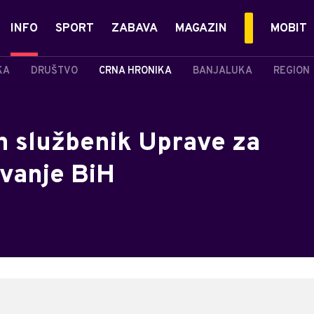
INFO
SPORT
ZABAVA
MAGAZIN
MOBIT
KA
DRUŠTVO
CRNA HRONIKA
BANJALUKA
REGION
n službenik Uprave za
ivanje BiH