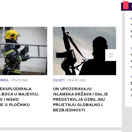
0
0
NIKA
Pre 11 min
SVIJET
Pre 47 min
SVIJ
|
|
 EKSPLODIRALA
UN UPOZORAVAJU:
FRA
 BOCA U MAJEVCU,
ISLAMSKA DRŽAVA I DALJE
OSU
 I NISKO
PREDSTAVLJA OZBILJNU
MUŠ
JE U PLOČNIKU
PRIJETNJU GLOBALNOJ
ZLO
BEZBJEDNOSTI
PRE