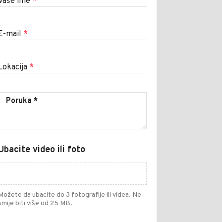
Vaše ime
*
E-mail
*
Lokacija
*
Ubacite video ili foto
Možete da ubacite do 3 fotografije ili videa. Ne
smije biti više od 25 MB.