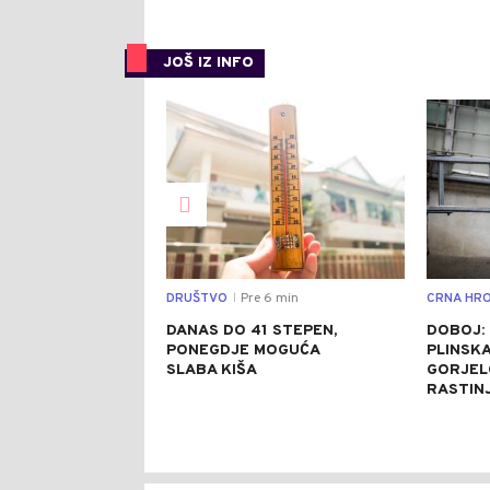
JOŠ IZ INFO
0
DRUŠTVO
Pre 6 min
CRNA HRO
|
DANAS DO 41 STEPEN,
DOBOJ:
PONEGDJE MOGUĆA
PLINSKA
SLABA KIŠA
GORJELO
RASTIN