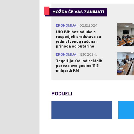
MOŽDA ĆE VAS ZANIMATI
EKONOMIJA
02.12.2024.
|
UIO BiH bez odluke o
raspodjeli sredstava sa
jedinstvenog računa i
prihoda od putarine
EKONOMIJA
17.10.2024.
|
Tegeltija: Od indirektnih
poreza ove godine 11,5
milijardi KM
PODIJELI