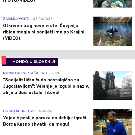
(FOTO/VIDEO)
0
ZANIMLJIVOSTI
05.06.2026.
|
Otkriven trag nove vrste: Čovječja
ribica mogla bi ponijeti ime po Krajini
(VIDEO)
MONDO U SLOVENIJI
4
MONDO REPORTAŽA
16.02.2021.
|
"Socijalističko čudo nostalgično za
Jugoslavijom": Velenje je izgubilo naziv,
ali je u duši ostalo Titovo!
1
OSTALI SPORTOVI
14.02.2021.
|
Vujović poslije poraza na debiju: Igrači
Borca kasno shvatili da mogu!