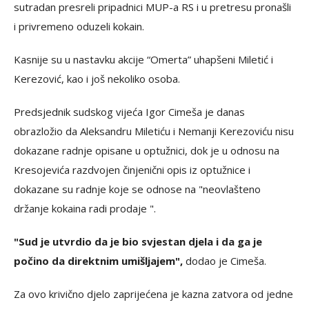
sutradan presreli pripadnici MUP-a RS i u pretresu pronašli
i privremeno oduzeli kokain.
Kasnije su u nastavku akcije “Omerta” uhapšeni Miletić i
Kerezović, kao i još nekoliko osoba.
Predsjednik sudskog vijeća Igor Cimeša je danas
obrazložio da Aleksandru Miletiću i Nemanji Kerezoviću nisu
dokazane radnje opisane u optužnici, dok je u odnosu na
Kresojevića razdvojen činjenični opis iz optužnice i
dokazane su radnje koje se odnose na "neovlašteno
držanje kokaina radi prodaje ".
"Sud je utvrdio da je bio svjestan djela i da ga je
počino da direktnim umišljajem",
dodao je Cimeša.
Za ovo krivično djelo zaprijećena je kazna zatvora od jedne