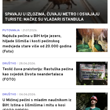
SPAVAJU U IZLOZIMA, ČUVAJU METRO I OSVAJAJU
TURISTE: MAČKE SU VLADARI ISTANBULA
0
PUTOVANJA
21.07.2026.
|
Najduža pećina u BiH krije jezero,
hiljade šišmiša i kosti pećinskog
medvjeda stare više od 20.000 godina
(Foto)
0
DRUŠTVO
28.06.2026.
|
Teslić čuva praistoriju: Rastuška pećina
kao svjedok života neandertalaca
(FOTO)
0
DRUŠTVO
06.06.2026.
|
U Mićinoj pećini s mladim naučnikom iz
BiH: Istina o šišmišima i mitu o kosi