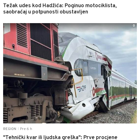
Težak udes kod Hadžića: Poginuo motociklista,
saobraćaj u potpunosti obustavljen
0
Pre 6 h
REGION
|
"Tehnički kvar ili ljudska greška": Prve procjene