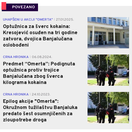
POVEZANO
2
UHAPŠENI U AKCIJI "OMERTA"
27.01.2025.
|
Optužnica za šverc kokaina:
Kresojević osuđen na tri godine
zatvora, dvojica Banjalučana
oslobođeni
0
CRNA HRONIKA
06.08.2024.
|
Predmet “Omerta”: Podignuta
optužnica protiv trojice
Banjalučana zbog šverca
kilograma kokaina
1
CRNA HRONIKA
24.10.2023.
|
Epilog akcije "Omerta":
Okružnom tužilaštvu Banjaluka
predato šest osumnjičenih za
zloupotrebe droga