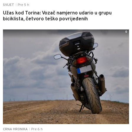
Pre 5 h
SVIJET
|
Užas kod Torina: Vozač namjerno udario u grupu
biciklista, četvoro teško povrijeđenih
0
Pre 6 h
CRNA HRONIKA
|