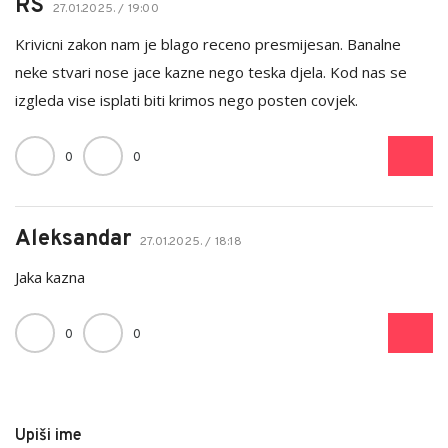
RS
27.01.2025. / 19:00
Krivicni zakon nam je blago receno presmijesan. Banalne
neke stvari nose jace kazne nego teska djela. Kod nas se
izgleda vise isplati biti krimos nego posten covjek.
0
0
Aleksandar
27.01.2025. / 18:18
Jaka kazna
0
0
Upiši ime