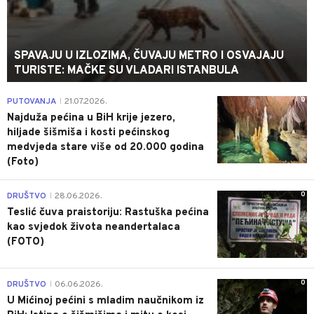
SPAVAJU U IZLOZIMA, ČUVAJU METRO I OSVAJAJU
TURISTE: MAČKE SU VLADARI ISTANBULA
0
PUTOVANJA
21.07.2026.
|
Najduža pećina u BiH krije jezero,
hiljade šišmiša i kosti pećinskog
medvjeda stare više od 20.000 godina
(Foto)
0
DRUŠTVO
28.06.2026.
|
Teslić čuva praistoriju: Rastuška pećina
kao svjedok života neandertalaca
(FOTO)
0
DRUŠTVO
06.06.2026.
|
U Mićinoj pećini s mladim naučnikom iz