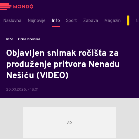
Naslovna
Najnovije
Info
Sport
Zabava
Magazin
M
Info
Crna hronika
Objavljen snimak ročišta za
produženje pritvora Nenadu
Nešiću (VIDEO)
20.03.2025. / 18:01