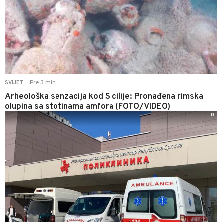
Pre 3 min
SVIJET
|
Arheološka senzacija kod Sicilije: Pronađena rimska
olupina sa stotinama amfora (FOTO/VIDEO)
0