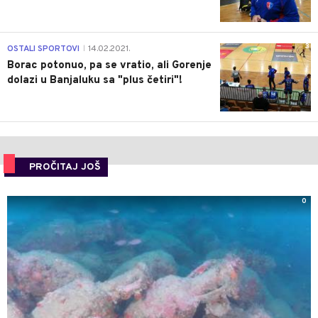
3
OSTALI SPORTOVI
14.02.2021.
|
Borac potonuo, pa se vratio, ali Gorenje
dolazi u Banjaluku sa "plus četiri"!
PROČITAJ JOŠ
0