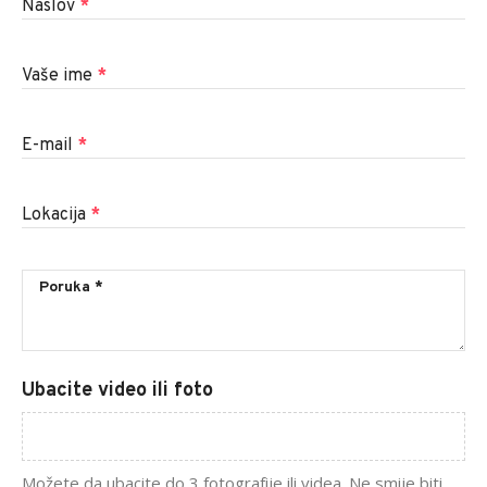
Naslov
*
Vaše ime
*
E-mail
*
Lokacija
*
Ubacite video ili foto
Možete da ubacite do 3 fotografije ili videa. Ne smije biti