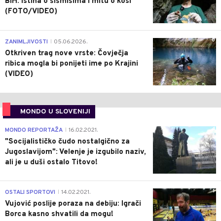
BiH: Istina o šišmišima i mitu o kosi
(FOTO/VIDEO)
0
ZANIMLJIVOSTI
05.06.2026.
|
Otkriven trag nove vrste: Čovječja
ribica mogla bi ponijeti ime po Krajini
(VIDEO)
MONDO U SLOVENIJI
4
MONDO REPORTAŽA
16.02.2021.
|
"Socijalističko čudo nostalgično za
Jugoslavijom": Velenje je izgubilo naziv,
ali je u duši ostalo Titovo!
1
OSTALI SPORTOVI
14.02.2021.
|
Vujović poslije poraza na debiju: Igrači
Borca kasno shvatili da mogu!