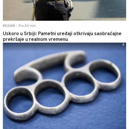
Pre 24 min
REGION
|
Uskoro u Srbiji: Pametni uređaji otkrivaju saobraćajne
prekršaje u realnom vremenu
0