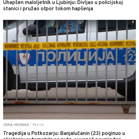
Uhapšen maloljetnik u Ljubinju: Divljao u policijskoj
stanici i pružao otpor tokom hapšenja
0
Pre 1 h
CRNA HRONIKA
|
Tragedija u Potkozarju: Banjalučanin (23) poginuo u