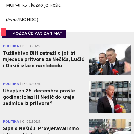
MUP-u RS", kazao je Nešić.
(Avaz/MONDO)
MOŽDA ĆE VAS ZANIMATI
0
POLITIKA
19.03.2025.
|
Tužilaštvo BiH zatražilo još tri
mjeseca pritvora za Nešića, Lučić
i Dakić izlaze na slobodu
3
POLITIKA
18.03.2025.
|
Uhapšen 26. decembra prošle
godine: Izlazi li Nešić do kraja
sedmice iz pritvora?
0
POLITIKA
01.02.2025.
|
Sipa o Nešiću: Provjeravali smo