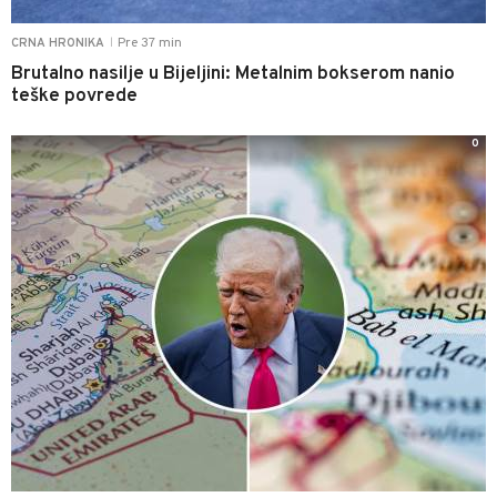
Pre 37 min
CRNA HRONIKA
|
Brutalno nasilje u Bijeljini: Metalnim bokserom nanio
teške povrede
0