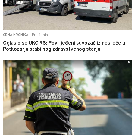
Pre 4 min
CRNA HRONIKA
|
Oglasio se UKC RS: Povrijeđeni suvozač iz nesreće u
Potkozarju stabilnog zdravstvenog stanja
0