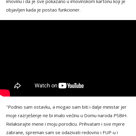
imovinu i da je sve pokazano u imovinskom kartonu koji je
objavljen kada je postao funkcioner.
"Podnio sam ostavku, a mogao sam biti i dalje ministar jer
moje razrješenje ne bi imalo većinu u Domu naroda PSBiH.
Relaksirajte mene i moju porodicu. Prihvatam i sve mjere
zabrane, spreman sam se odazivati redovno i FUP-u i