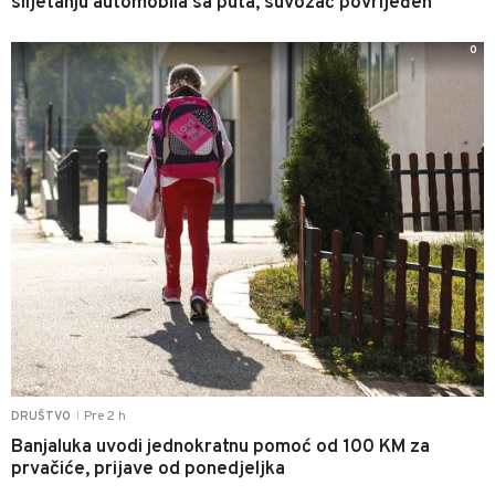
slijetanju automobila sa puta, suvozač povrijeđen
0
Pre 2 h
DRUŠTVO
|
Banjaluka uvodi jednokratnu pomoć od 100 KM za
prvačiće, prijave od ponedjeljka