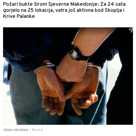
Požari bukte širom Sjeverne Makedonije: Za 24 sata
gorjelo na 25 lokacija, vatra još aktivna kod Skoplja i
Krive Palanke
0
Pre 1 h
CRNA HRONIKA
|