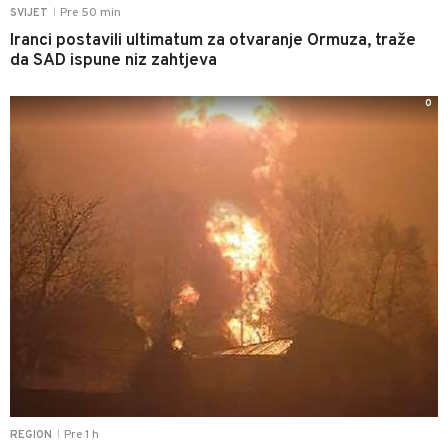
Pre 50 min
SVIJET
|
Iranci postavili ultimatum za otvaranje Ormuza, traže
da SAD ispune niz zahtjeva
0
Pre 1 h
REGION
|