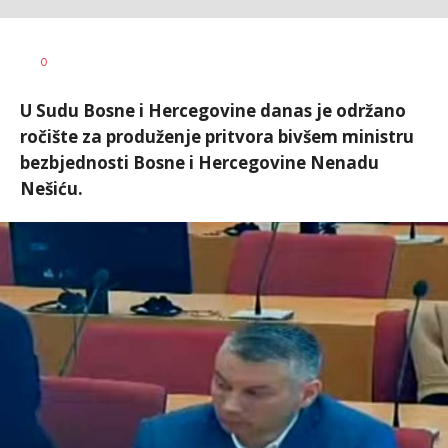
Nikolina
AUTOR
0
Damjanić
U Sudu Bosne i Hercegovine danas je održano
ročište za produženje pritvora bivšem ministru
bezbjednosti Bosne i Hercegovine Nenadu
Nešiću.