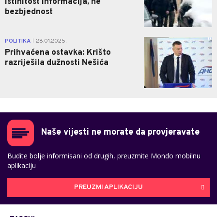
istinitost informacija, ne
bezbjednost
0
POLITIKA
28.01.2025.
|
Prihvaćena ostavka: Krišto
razriješila dužnosti Nešića
Naše vijesti ne morate da provjeravate
Budite bolje informisani od drugih, preuzmite Mondo mobilnu
aplikaciju
PREUZMI APLIKACIJU