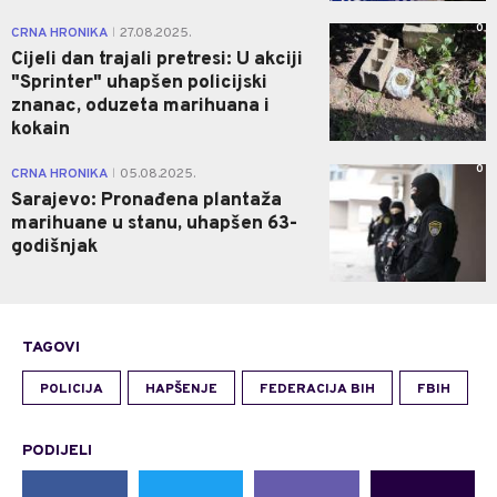
0
CRNA HRONIKA
27.08.2025.
|
Cijeli dan trajali pretresi: U akciji
"Sprinter" uhapšen policijski
znanac, oduzeta marihuana i
kokain
0
CRNA HRONIKA
05.08.2025.
|
Sarajevo: Pronađena plantaža
marihuane u stanu, uhapšen 63-
godišnjak
TAGOVI
POLICIJA
HAPŠENJE
FEDERACIJA BIH
FBIH
PODIJELI