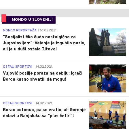
MONDO U SLOVENIJI
4
MONDO REPORTAŽA
16.02.2021.
|
"Socijalističko čudo nostalgično za
Jugoslavijom": Velenje je izgubilo naziv,
ali je u duši ostalo Titovo!
1
OSTALI SPORTOVI
14.02.2021.
|
Vujović poslije poraza na debiju: Igrači
Borca kasno shvatili da mogu!
3
OSTALI SPORTOVI
14.02.2021.
|
Borac potonuo, pa se vratio, ali Gorenje
dolazi u Banjaluku sa "plus četiri"!