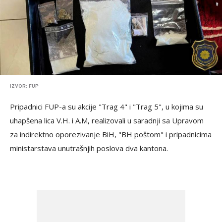
IZVOR: FUP
Pripadnici FUP-a su akcije "Trag 4" i "Trag 5", u kojima su
uhapšena lica V.H. i A.M, realizovali u saradnji sa Upravom
za indirektno oporezivanje BiH, "BH poštom" i pripadnicima
ministarstava unutrašnjih poslova dva kantona.