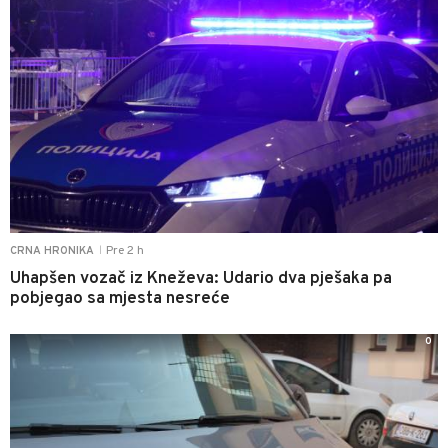
Pre 2 h
CRNA HRONIKA
|
Uhapšen vozač iz Kneževa: Udario dva pješaka pa
pobjegao sa mjesta nesreće
0