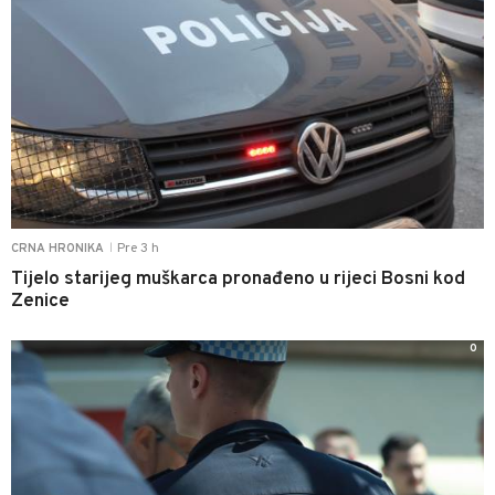
Pre 3 h
CRNA HRONIKA
|
Tijelo starijeg muškarca pronađeno u rijeci Bosni kod
Zenice
0