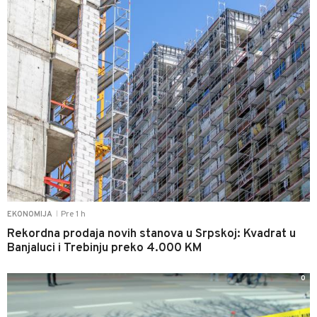
Pre 1 h
EKONOMIJA
|
Rekordna prodaja novih stanova u Srpskoj: Kvadrat u
Banjaluci i Trebinju preko 4.000 KM
0