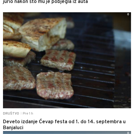
jurio nakon što mu je pobjegla iz auta
0
Pre 1 h
DRUŠTVO
|
Deveto izdanje Ćevap festa od 1. do 14. septembra u
Banjaluci
0