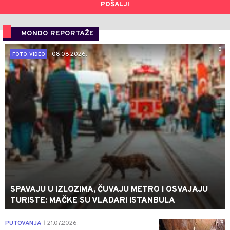
POŠALJI
MONDO REPORTAŽE
0
08.08.2026.
FOTO, VIDEO
SPAVAJU U IZLOZIMA, ČUVAJU METRO I OSVAJAJU
TURISTE: MAČKE SU VLADARI ISTANBULA
0
PUTOVANJA
21.07.2026.
|