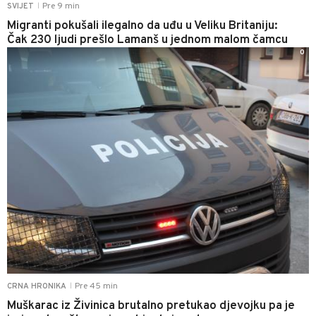
Pre 9 min
SVIJET
|
Migranti pokušali ilegalno da uđu u Veliku Britaniju:
Čak 230 ljudi prešlo Lamanš u jednom malom čamcu
0
Pre 45 min
CRNA HRONIKA
|
Muškarac iz Živinica brutalno pretukao djevojku pa je