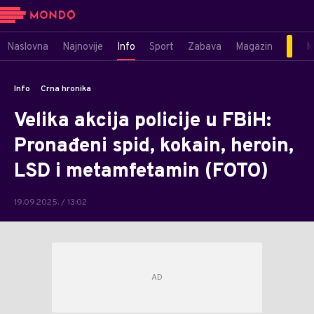
Naslovna
Najnovije
Info
Sport
Zabava
Magazin
M
Info
Crna hronika
Velika akcija policije u FBiH:
Pronađeni spid, kokain, heroin,
LSD i metamfetamin (FOTO)
19.09.2025. / 13:02