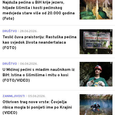
Najduža pećina u BiH krije jezero,
hiljade šišmiša i kosti pećinskog
medvjeda stare više od 20.000 godina
(Foto)
0
DRUŠTVO
28.06.2026.
|
Teslić čuva praistoriju: Rastuška pećina
kao svjedok života neandertalaca
(FOTO)
0
DRUŠTVO
06.06.2026.
|
U Mićinoj pećini s mladim naučnikom iz
BiH: Istina o šišmišima i mitu o kosi
(FOTO/VIDEO)
0
ZANIMLJIVOSTI
05.06.2026.
|
Otkriven trag nove vrste: Čovječja
ribica mogla bi ponijeti ime po Krajini
(VIDEO)