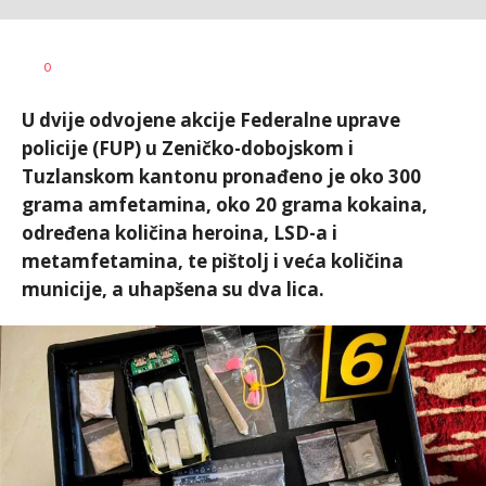
Dragana
AUTOR
0
Božić
U dvije odvojene akcije Federalne uprave
policije (FUP) u Zeničko-dobojskom i
Tuzlanskom kantonu pronađeno je oko 300
grama amfetamina, oko 20 grama kokaina,
određena količina heroina, LSD-a i
metamfetamina, te pištolj i veća količina
municije, a uhapšena su dva lica.