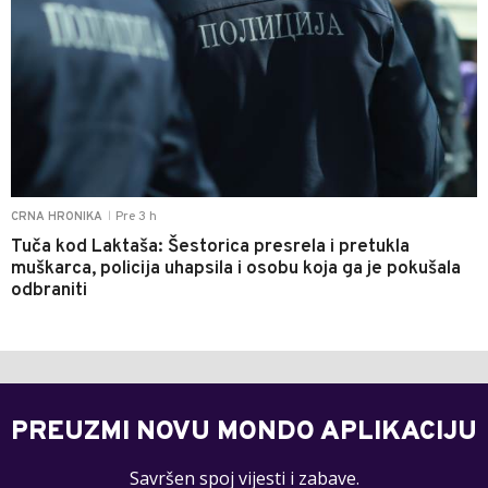
Pre 3 h
CRNA HRONIKA
|
Tuča kod Laktaša: Šestorica presrela i pretukla
muškarca, policija uhapsila i osobu koja ga je pokušala
odbraniti
PREUZMI NOVU MONDO APLIKACIJU
Savršen spoj vijesti i zabave.