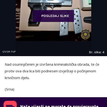
POGLEDAJ SLIKE
IZVOR: FUP
Br. slika: 4
Nad osumnjičenim je izvršena kriminalistička obrada, te će
protiv ova dva lica biti podnesen izvještaji o počinjenom
krivičnom djelu.
(Srna)