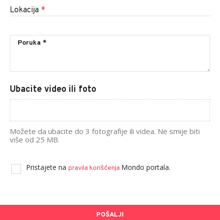
Lokacija
*
Ubacite video ili foto
Možete da ubacite do 3 fotografije ili videa. Ne smije biti
više od 25 MB.
Pristajete na
Mondo portala.
pravila korišćenja
POŠALJI