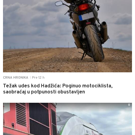
Pre 12 h
CRNA HRONIKA
|
Težak udes kod Hadžića: Poginuo motociklista,
saobraćaj u potpunosti obustavljen
0