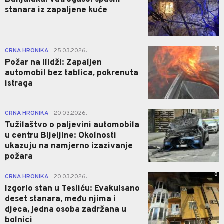
stanara iz zapaljene kuće
0
CRNA HRONIKA
25.03.2026.
|
Požar na Ilidži: Zapaljen
automobil bez tablica, pokrenuta
istraga
0
CRNA HRONIKA
20.03.2026.
|
Tužilaštvo o paljevini automobila
u centru Bijeljine: Okolnosti
ukazuju na namjerno izazivanje
požara
0
CRNA HRONIKA
20.03.2026.
|
Izgorio stan u Tesliću: Evakuisano
deset stanara, među njima i
djeca, jedna osoba zadržana u
bolnici