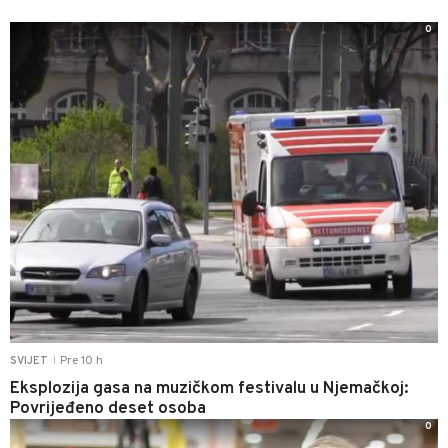
0
Pre 10 h
SVIJET
|
Eksplozija gasa na muzičkom festivalu u Njemačkoj:
Povrijeđeno deset osoba
0