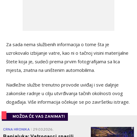
Za sada nema službenih informacija o tome šta je
uzrokovalo izbijanje vatre, kao ni o tačnoj visini materijalne
štete koja je, sudeći prema prvim fotografijama sa lica
mjesta, znatna na uništenim automobilima.
Nadležne službe trenutno provode uviđaj i sve daljnje
zakonske radnje u cilju utvrđivanja tačnih okolnosti ovog
događaja. Više informacija očekuje se po završetku istrage.
MOŽDA ĆE VAS ZANIMATI
0
CRNA HRONIKA
29.03.2026.
|
Banjaluka: Vatrogasci spasili