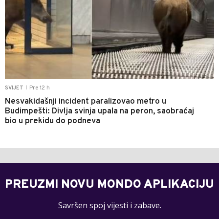
Pre 12 h
SVIJET
|
Nesvakidašnji incident paralizovao metro u
Budimpešti: Divlja svinja upala na peron, saobraćaj
bio u prekidu do podneva
PREUZMI NOVU MONDO APLIKACIJU
Savršen spoj vijesti i zabave.