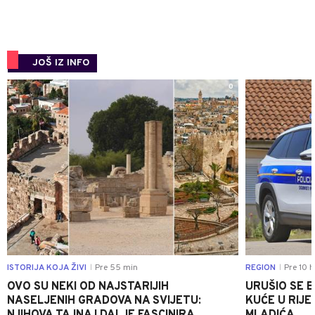
JOŠ IZ INFO
0
ISTORIJA KOJA ŽIVI
Pre 55 min
REGION
Pre 10 h
|
|
OVO SU NEKI OD NAJSTARIJIH
URUŠIO SE 
NASELJENIH GRADOVA NA SVIJETU:
KUĆE U RIJE