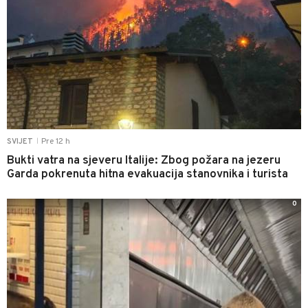
Pre 12 h
SVIJET
|
Bukti vatra na sjeveru Italije: Zbog požara na jezeru
Garda pokrenuta hitna evakuacija stanovnika i turista
0