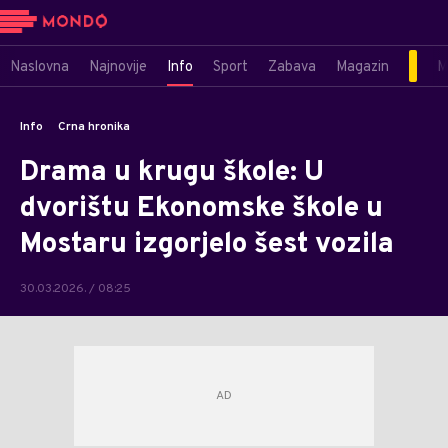
Naslovna
Najnovije
Info
Sport
Zabava
Magazin
M
Info
Crna hronika
Drama u krugu škole: U
dvorištu Ekonomske škole u
Mostaru izgorjelo šest vozila
30.03.2026. / 08:25