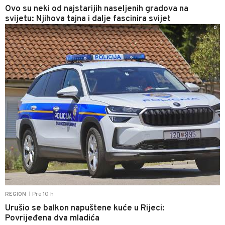
Ovo su neki od najstarijih naseljenih gradova na
svijetu: Njihova tajna i dalje fascinira svijet
0
Pre 10 h
REGION
|
Urušio se balkon napuštene kuće u Rijeci:
Povrijeđena dva mladića