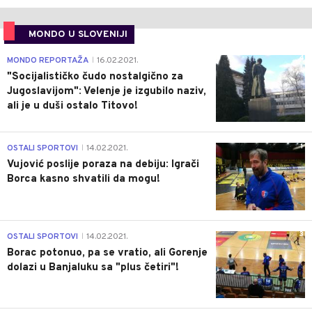
MONDO U SLOVENIJI
4
MONDO REPORTAŽA
16.02.2021.
|
"Socijalističko čudo nostalgično za
Jugoslavijom": Velenje je izgubilo naziv,
ali je u duši ostalo Titovo!
1
OSTALI SPORTOVI
14.02.2021.
|
Vujović poslije poraza na debiju: Igrači
Borca kasno shvatili da mogu!
3
OSTALI SPORTOVI
14.02.2021.
|
Borac potonuo, pa se vratio, ali Gorenje
dolazi u Banjaluku sa "plus četiri"!