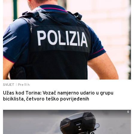
Pre 11 h
SVIJET
|
Užas kod Torina: Vozač namjerno udario u grupu
biciklista, četvoro teško povrijeđenih
0