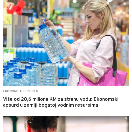
Pre 10 h
EKONOMIJA
|
Više od 20,6 miliona KM za stranu vodu: Ekonomski
apsurd u zemlji bogatoj vodnim resursima
0