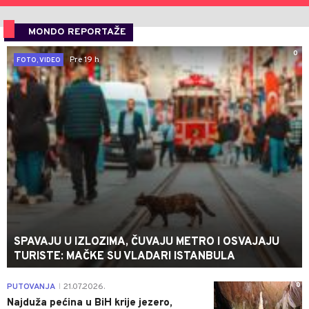
MONDO REPORTAŽE
0
Pre 19 h
FOTO, VIDEO
SPAVAJU U IZLOZIMA, ČUVAJU METRO I OSVAJAJU
TURISTE: MAČKE SU VLADARI ISTANBULA
0
PUTOVANJA
21.07.2026.
|
Najduža pećina u BiH krije jezero,