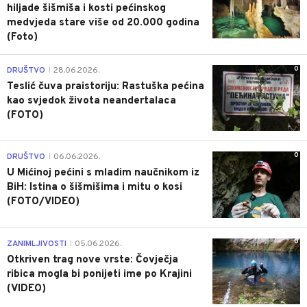
hiljade šišmiša i kosti pećinskog
medvjeda stare više od 20.000 godina
(Foto)
0
DRUŠTVO
28.06.2026.
|
Teslić čuva praistoriju: Rastuška pećina
kao svjedok života neandertalaca
(FOTO)
0
DRUŠTVO
06.06.2026.
|
U Mićinoj pećini s mladim naučnikom iz
BiH: Istina o šišmišima i mitu o kosi
(FOTO/VIDEO)
0
ZANIMLJIVOSTI
05.06.2026.
|
Otkriven trag nove vrste: Čovječja
ribica mogla bi ponijeti ime po Krajini
(VIDEO)