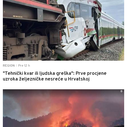
Pre 12 h
REGION
|
"Tehnički kvar ili ljudska greška": Prve procjene
uzroka željezničke nesreće u Hrvatskoj
0