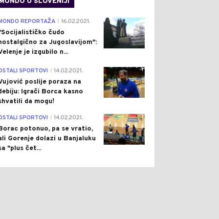
MONDO U SLOVENIJI
4
MONDO REPORTAŽA
16.02.2021.
|
"Socijalističko čudo
nostalgično za Jugoslavijom":
Velenje je izgubilo n...
1
OSTALI SPORTOVI
14.02.2021.
|
0
0
Vujović poslije poraza na
debiju: Igrači Borca kasno
shvatili da mogu!
3
OSTALI SPORTOVI
14.02.2021.
|
Borac potonuo, pa se vratio,
ali Gorenje dolazi u Banjaluku
sa "plus čet...
ŠTVO
Pre 1 h
DRUŠTVO
Pre 2 h
|
|
AČNO DOBRE VIJESTI:
BANJALUKA NA PREKO 40
ŠENI SVI POŽARI U
STEPENI KUBURI S
BINJU, SITUACIJA NA
VODOM: LJETO
ENU STABILNA
IZNENADILO GRADSKE
SLUŽBE?