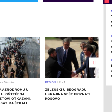
0
0
re 54 min
REGION
Pre 1 h
DRU
|
A AERODROMU U
ZELENSKI U BEOGRADU:
KON
LU: OŠTEĆENA
UKRAJINA NEĆE PRIZNATI
UGA
LETOVI OTKAZANI,
KOSOVO
TRE
 SATIMA ČEKALI
TER