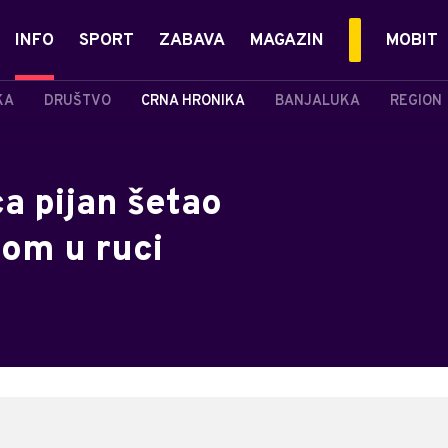
INFO
SPORT
ZABAVA
MAGAZIN
MOBIT
KA
DRUŠTVO
CRNA HRONIKA
BANJALUKA
REGION
a pijan šetao
om u ruci