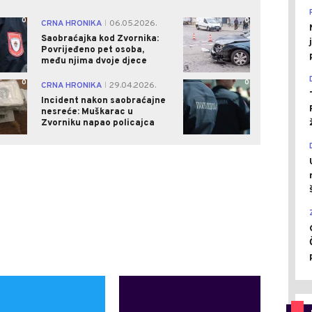
0
0
CRNA HRONIKA
06.05.2026.
|
Saobraćajka kod Zvornika:
Povrijeđeno pet osoba,
među njima dvoje djece
0
0
CRNA HRONIKA
29.04.2026.
|
Incident nakon saobraćajne
nesreće: Muškarac u
Zvorniku napao policajca