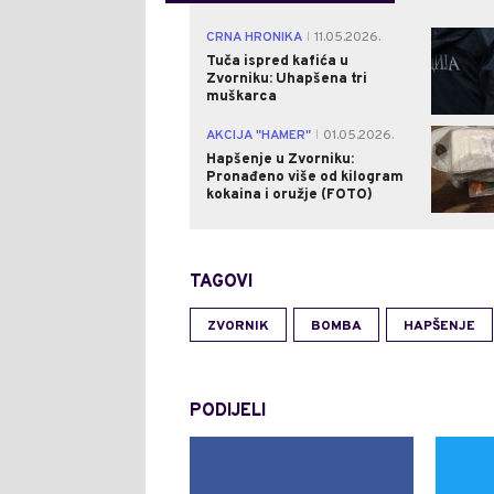
CRNA HRONIKA
11.05.2026.
|
Tuča ispred kafića u
Zvorniku: Uhapšena tri
muškarca
AKCIJA "HAMER"
01.05.2026.
|
Hapšenje u Zvorniku:
Pronađeno više od kilogram
kokaina i oružje (FOTO)
TAGOVI
ZVORNIK
BOMBA
HAPŠENJE
PODIJELI