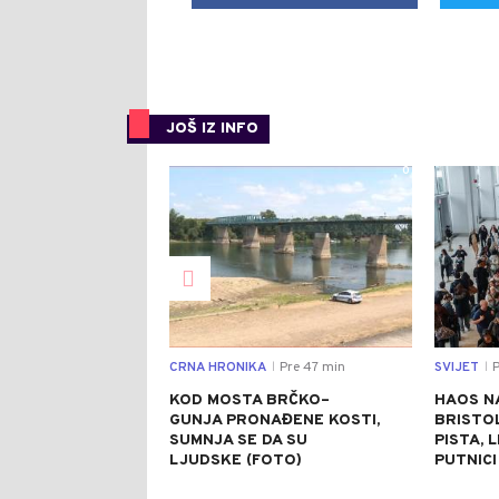
JOŠ IZ INFO
0
CRNA HRONIKA
Pre 47 min
SVIJET
P
|
|
KOD MOSTA BRČKO–
HAOS N
GUNJA PRONAĐENE KOSTI,
BRISTO
SUMNJA SE DA SU
PISTA, 
LJUDSKE (FOTO)
PUTNICI