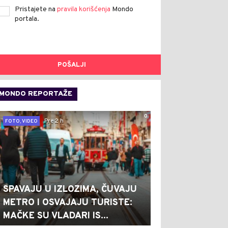
Pristajete na
pravila korišćenja
Mondo
portala.
POŠALJI
MONDO REPORTAŽE
0
Pre 2 h
FOTO, VIDEO
SPAVAJU U IZLOZIMA, ČUVAJU
METRO I OSVAJAJU TURISTE:
MAČKE SU VLADARI IS...