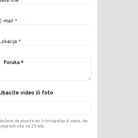
Vaše ime
*
E-mail
*
Lokacija
*
Ubacite video ili foto
Možete da ubacite do 3 fotografije ili videa. Ne
smije biti više od 25 MB.