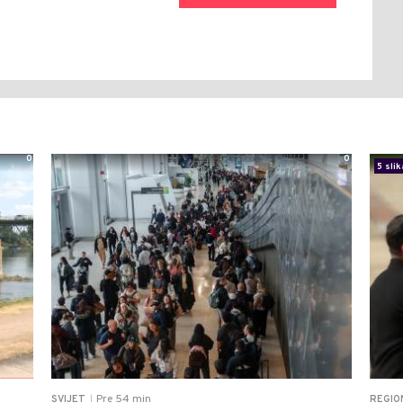
0
0
5 slik
Pre 54 min
SVIJET
REGIO
|