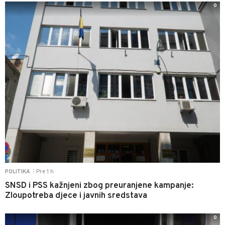
0
Pre 1 h
POLITIKA
|
SNSD i PSS kažnjeni zbog preuranjene kampanje:
Zloupotreba djece i javnih sredstava
0