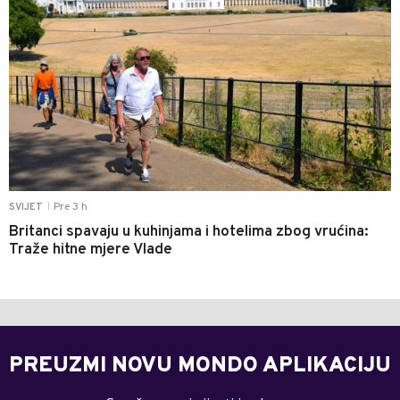
Pre 3 h
SVIJET
|
Britanci spavaju u kuhinjama i hotelima zbog vrućina:
Traže hitne mjere Vlade
PREUZMI NOVU MONDO APLIKACIJU