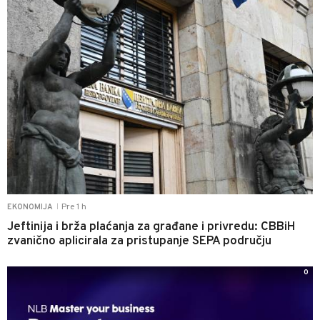
Pre 1 h
EKONOMIJA
|
Jeftinija i brža plaćanja za građane i privredu: CBBiH
zvanično aplicirala za pristupanje SEPA području
0