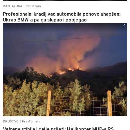
Pre 2 min
BANJALUKA
|
Profesionalni kradljivac automobila ponovo uhapšen:
Ukrao BMW-a pa ga slupao i pobjegao
0
Pre 48 min
DRUŠTVO
|
Vatrena stihija i dalje prijeti: Helikopter MUP-a RS