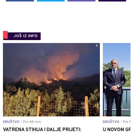
JOŠ IZ INFO
0
DRUŠTVO
Pre 48 min
DRUŠTVO
Pre 5
|
|
VATRENA STIHIJA I DALJE PRIJETI:
U NOVOM GR