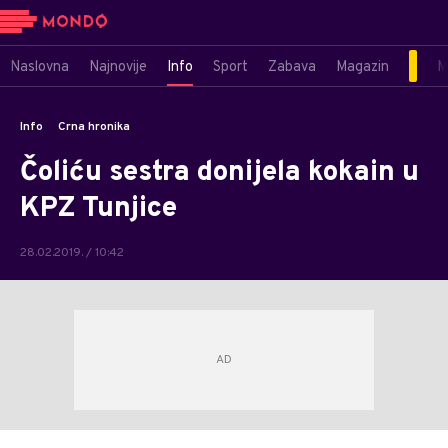
Naslovna
Najnovije
Info
Sport
Zabava
Magazin
M
Info
Crna hronika
Čoliću sestra donijela kokain u
KPZ Tunjice
28.02.2019. / 10:42