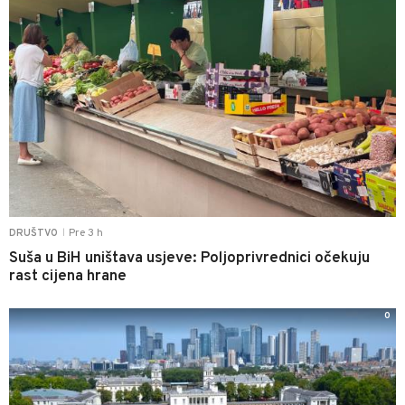
Pre 3 h
DRUŠTVO
|
Suša u BiH uništava usjeve: Poljoprivrednici očekuju
rast cijena hrane
0