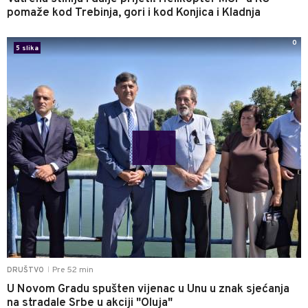
pomaže kod Trebinja, gori i kod Konjica i Kladnja
0
5 slika
Pre 52 min
DRUŠTVO
|
U Novom Gradu spušten vijenac u Unu u znak sjećanja
na stradale Srbe u akciji "Oluja"