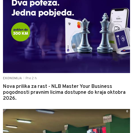
Pre 2 h
EKONOMIJA
|
Nova prilika za rast - NLB Master Your Business
pogodnosti pravnim licima dostupne do kraja oktobra
2026.
0