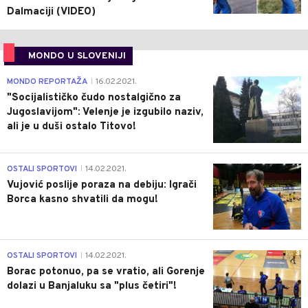
Dalmaciji (VIDEO)
MONDO U SLOVENIJI
4
MONDO REPORTAŽA
16.02.2021.
|
"Socijalističko čudo nostalgično za
Jugoslavijom": Velenje je izgubilo naziv,
ali je u duši ostalo Titovo!
1
OSTALI SPORTOVI
14.02.2021.
|
Vujović poslije poraza na debiju: Igrači
Borca kasno shvatili da mogu!
3
OSTALI SPORTOVI
14.02.2021.
|
Borac potonuo, pa se vratio, ali Gorenje
dolazi u Banjaluku sa "plus četiri"!