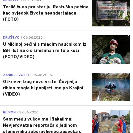
DRUŠTVO
28.06.2026.
|
Teslić čuva praistoriju: Rastuška pećina
kao svjedok života neandertalaca
(FOTO)
0
DRUŠTVO
06.06.2026.
|
U Mićinoj pećini s mladim naučnikom iz
BiH: Istina o šišmišima i mitu o kosi
(FOTO/VIDEO)
0
ZANIMLJIVOSTI
05.06.2026.
|
Otkriven trag nove vrste: Čovječja
ribica mogla bi ponijeti ime po Krajini
(VIDEO)
0
REGION
29.05.2026.
|
Sam među vukovima i šakalima:
Nevjerovatna reportaža o jedinom
stanovniku zaboravljenog zaseoka u