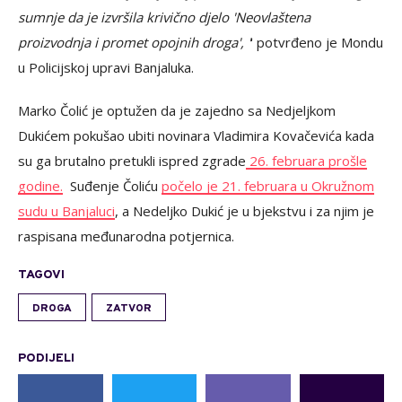
sumnje da je izvršila krivično djelo 'Neovlaštena
proizvodnja i promet opojnih droga', '
' potvrđeno je Mondu
u Policijskoj upravi Banjaluka.
Marko Čolić je optužen da je zajedno sa Nedjeljkom
Dukićem pokušao ubiti novinara Vladimira Kovačevića kada
su ga brutalno pretukli ispred zgrade
26. februara prošle
godine.
Suđenje Čoliću
počelo je 21. februara u Okružnom
sudu u Banjaluci
, a Nedeljko
Dukić je u bjekstvu i za njim je
raspisana međunarodna potjernica.
TAGOVI
DROGA
ZATVOR
PODIJELI