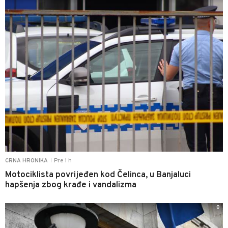
Pre 1 h
CRNA HRONIKA
|
Motociklista povrijeđen kod Čelinca, u Banjaluci
hapšenja zbog krađe i vandalizma
0