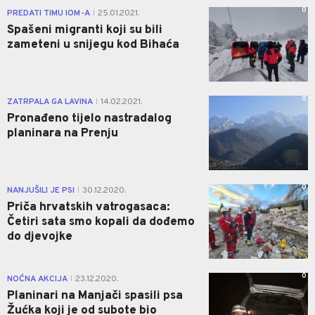
0
PREDATI TIMU IOM-A
25.01.2021.
|
Spašeni migranti koji su bili
zameteni u snijegu kod Bihaća
0
ZATRPALA GA LAVINA
14.02.2021.
|
Pronađeno tijelo nastradalog
planinara na Prenju
0
NANJUŠILI JE PSI
30.12.2020.
|
Priča hrvatskih vatrogasaca:
Četiri sata smo kopali da dođemo
do djevojke
0
NOĆNA AKCIJA
23.12.2020.
|
Planinari na Manjači spasili psa
Žućka koji je od subote bio