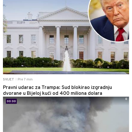
Pre 7 min
SVIJET
|
Pravni udarac za Trampa: Sud blokirao izgradnju
dvorane u Bijeloj kući od 400 miliona dolara
0
00:00