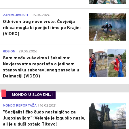
0
ZANIMLJIVOSTI
05.06.2026.
|
Otkriven trag nove vrste: Čovječja
ribica mogla bi ponijeti ime po Krajini
(VIDEO)
0
REGION
29.05.2026.
|
Sam među vukovima i šakalima:
Nevjerovatna reportaža o jedinom
stanovniku zaboravljenog zaseoka u
Dalmaciji (VIDEO)
MONDO U SLOVENIJI
4
MONDO REPORTAŽA
16.02.2021.
|
"Socijalističko čudo nostalgično za
Jugoslavijom": Velenje je izgubilo naziv,
ali je u duši ostalo Titovo!