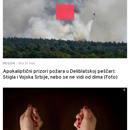
Pre 51 min
REGION
|
Apokaliptični prizori požara u Deliblatskoj peščari:
Stigla i Vojska Srbije, nebo se ne vidi od dima (Foto)
0