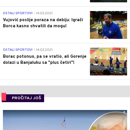
1
OSTALI SPORTOVI
14.02.2021.
|
Vujović poslije poraza na debiju: Igrači
Borca kasno shvatili da mogu!
3
OSTALI SPORTOVI
14.02.2021.
|
Borac potonuo, pa se vratio, ali Gorenje
dolazi u Banjaluku sa "plus četiri"!
PROČITAJ JOŠ
0