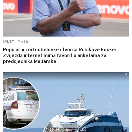
Pre 1 h
SVIJET
|
Popularniji od nobelovke i tvorca Rubikove kocke:
Zvijezda internet mima favorit u anketama za
predsjednika Mađarske
0