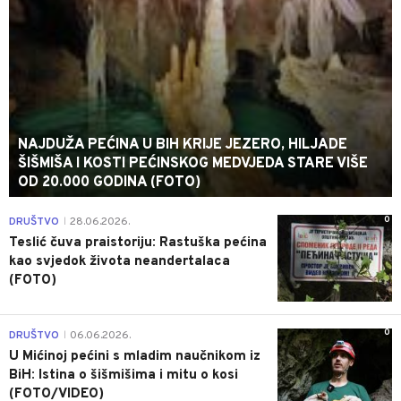
NAJDUŽA PEĆINA U BIH KRIJE JEZERO, HILJADE
ŠIŠMIŠA I KOSTI PEĆINSKOG MEDVJEDA STARE VIŠE
OD 20.000 GODINA (FOTO)
0
DRUŠTVO
28.06.2026.
|
Teslić čuva praistoriju: Rastuška pećina
kao svjedok života neandertalaca
(FOTO)
0
DRUŠTVO
06.06.2026.
|
U Mićinoj pećini s mladim naučnikom iz
BiH: Istina o šišmišima i mitu o kosi
(FOTO/VIDEO)