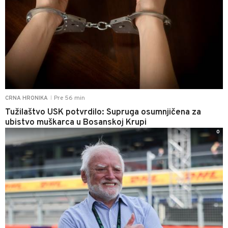
Pre 56 min
CRNA HRONIKA
|
Tužilaštvo USK potvrdilo: Supruga osumnjičena za
ubistvo muškarca u Bosanskoj Krupi
0