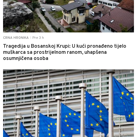
Pre 3 h
CRNA HRONIKA
|
Tragedija u Bosanskoj Krupi: U kući pronađeno tijelo
muškarca sa prostrijelnom ranom, uhapšena
osumnjičena osoba
0