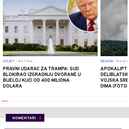
SVIJET
Pre 7 min
REGION
Pre 51 
|
|
PRAVNI UDARAC ZA TRAMPA: SUD
APOKALIPTI
BLOKIRAO IZGRADNJU DVORANE U
DELIBLATSKO
BIJELOJ KUĆI OD 400 MILIONA
VOJSKA SRBI
DOLARA
DIMA (FOTO)
KOMENTARI
0