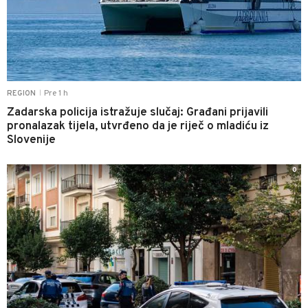
Pre 1 h
REGION
|
Zadarska policija istražuje slučaj: Građani prijavili
pronalazak tijela, utvrđeno da je riječ o mladiću iz
Slovenije
0