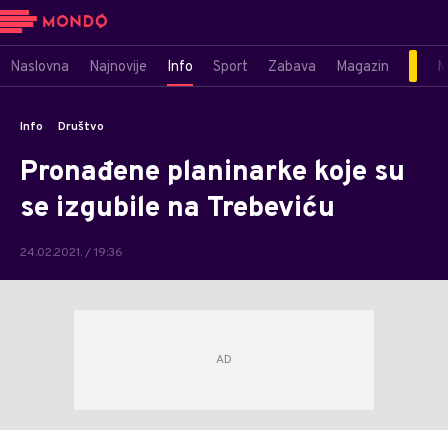
Naslovna
Najnovije
Info
Sport
Zabava
Magazin
M
Info
Društvo
Pronađene planinarke koje su
se izgubile na Trebeviću
24.02.2021. / 19:36