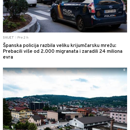
Pre 2 h
SVIJET
|
Španska policija razbila veliku krijumčarsku mrežu:
Prebacili više od 2.000 migranata i zaradili 24 miliona
evra
0