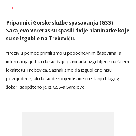
Dušan
AUTOR
0
Volaš
Pripadnici Gorske službe spasavanja (GSS)
Sarajevo večeras su spasili dvije planinarke koje
su se izgubile na Trebeviću.
"Poziv u pomoć primili smo u popodnevnim časovima, a
informacija je bila da su dvije planinarke izgubljene na širem
lokalitetu Trebevića. Saznali smo da izgubljene nisu
povrijeđene, ali da su dezorijentisane i u stanju blagog
šoka", saopšteno je iz GSS-a Sarajevo.