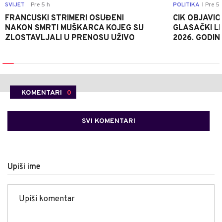
SVIJET
Pre 5 h
POLITIKA
Pre 5 
|
|
FRANCUSKI STRIMERI OSUĐENI
CIK OBJAVIO
NAKON SMRTI MUŠKARCA KOJEG SU
GLASAČKI LI
ZLOSTAVLJALI U PRENOSU UŽIVO
2026. GODIN
KOMENTARI
0
SVI KOMENTARI
Upiši ime