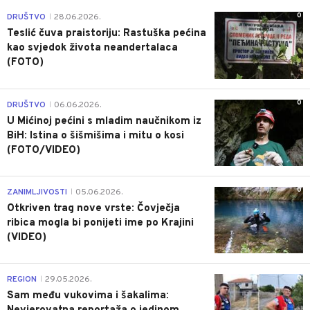
0
DRUŠTVO
28.06.2026.
|
Teslić čuva praistoriju: Rastuška pećina
kao svjedok života neandertalaca
(FOTO)
0
DRUŠTVO
06.06.2026.
|
U Mićinoj pećini s mladim naučnikom iz
BiH: Istina o šišmišima i mitu o kosi
(FOTO/VIDEO)
0
ZANIMLJIVOSTI
05.06.2026.
|
Otkriven trag nove vrste: Čovječja
ribica mogla bi ponijeti ime po Krajini
(VIDEO)
0
REGION
29.05.2026.
|
Sam među vukovima i šakalima: