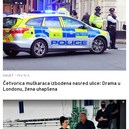
Pre 10 h
SVIJET
|
Četvorica muškaraca izbodena nasred ulice: Drama u
Londonu, žena uhapšena
0