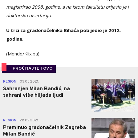
magistrirao 2008. godine, a na istom fakultetu prijavio je i
doktorsku disertaciju.
U trci za gradonačelnika Bihaća pobijedio je 2012.
godine.
(Mondo/Klix.ba)
PROČITAJTE I OVO
0
REGION
03.03.2021.
|
Sahranjen Milan Bandić, na
sahrani više hiljada ljudi
0
REGION
28.02.2021.
|
Preminuo gradonačelnik Zagreba
Milan Bandić