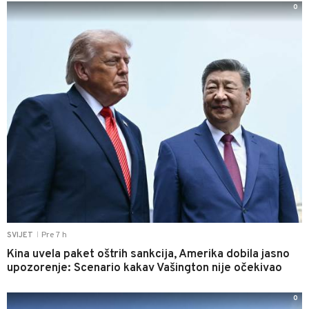
0
Pre 7 h
SVIJET
|
Kina uvela paket oštrih sankcija, Amerika dobila jasno
upozorenje: Scenario kakav Vašington nije očekivao
0