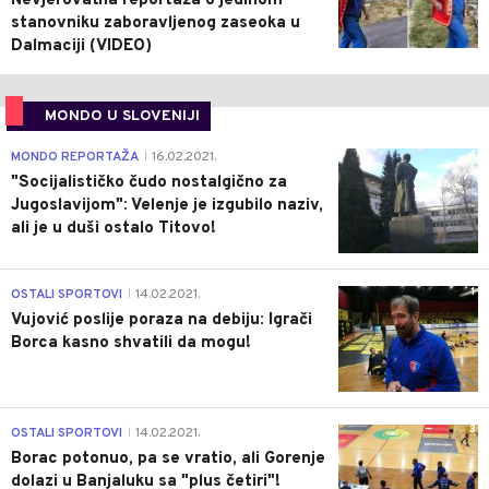
Nevjerovatna reportaža o jedinom
stanovniku zaboravljenog zaseoka u
Dalmaciji (VIDEO)
MONDO U SLOVENIJI
4
MONDO REPORTAŽA
16.02.2021.
|
"Socijalističko čudo nostalgično za
Jugoslavijom": Velenje je izgubilo naziv,
ali je u duši ostalo Titovo!
1
OSTALI SPORTOVI
14.02.2021.
|
Vujović poslije poraza na debiju: Igrači
Borca kasno shvatili da mogu!
3
OSTALI SPORTOVI
14.02.2021.
|
Borac potonuo, pa se vratio, ali Gorenje
dolazi u Banjaluku sa "plus četiri"!