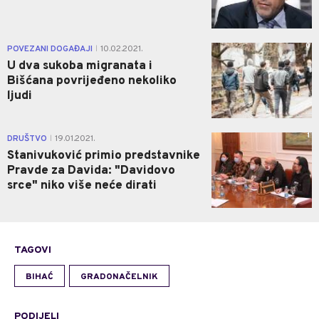
0
POVEZANI DOGAĐAJI
10.02.2021.
|
U dva sukoba migranata i
Bišćana povrijeđeno nekoliko
ljudi
1
DRUŠTVO
19.01.2021.
|
Stanivuković primio predstavnike
Pravde za Davida: "Davidovo
srce" niko više neće dirati
TAGOVI
BIHAĆ
GRADONAČELNIK
PODIJELI