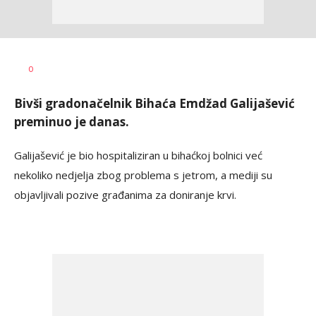
Dragana
AUTOR
0
Božić
Bivši gradonačelnik Bihaća Emdžad Galijašević
preminuo je danas.
Galijašević je bio hospitaliziran u bihaćkoj bolnici već
nekoliko nedjelja zbog problema s jetrom, a mediji su
objavljivali pozive građanima za doniranje krvi.