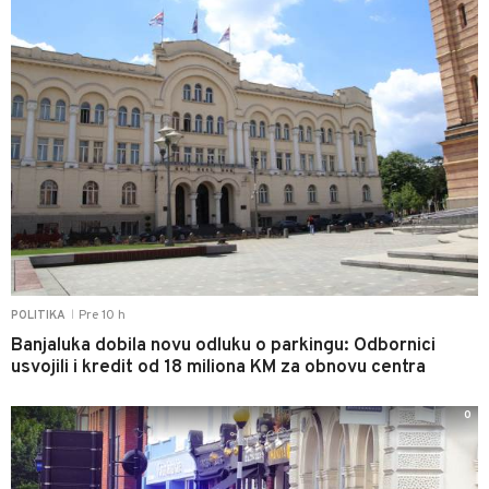
Pre 10 h
POLITIKA
|
Banjaluka dobila novu odluku o parkingu: Odbornici
usvojili i kredit od 18 miliona KM za obnovu centra
0