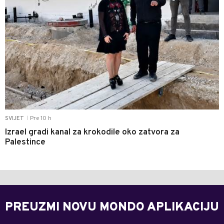
Pre 10 h
SVIJET
|
Izrael gradi kanal za krokodile oko zatvora za
Palestince
PREUZMI NOVU MONDO APLIKACIJU