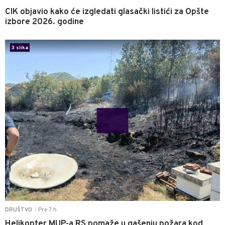
CIK objavio kako će izgledati glasački listići za Opšte
izbore 2026. godine
0
3 slika
Pre 7 h
DRUŠTVO
|
Helikopter MUP-a RS pomaže u gašenju požara kod