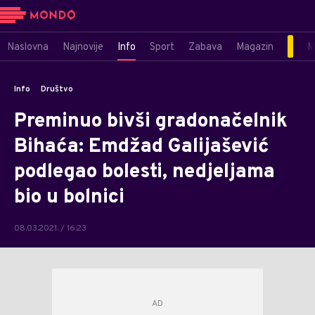
Naslovna
Najnovije
Info
Sport
Zabava
Magazin
M
Info
Društvo
Preminuo bivši gradonačelnik
Bihaća: Emdžad Galijašević
podlegao bolesti, nedjeljama
bio u bolnici
08.03.2021. / 16:23