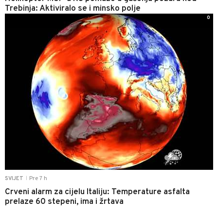
Trebinja: Aktiviralo se i minsko polje
0
Pre 7 h
SVIJET
|
Crveni alarm za cijelu Italiju: Temperature asfalta
prelaze 60 stepeni, ima i žrtava