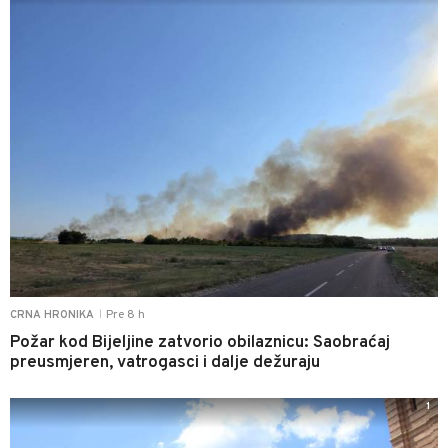
Pre 8 h
CRNA HRONIKA
|
Požar kod Bijeljine zatvorio obilaznicu: Saobraćaj
preusmjeren, vatrogasci i dalje dežuraju
1