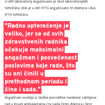
U ARI laboratoriji angažovano je šest laboratorijskih
tehničara, dok je u ARI RTG angažovano tri doktora i dva
RTG tehničara.
"Radno opterećenje je
veliko, jer se od svih
zdravstvenih radnika
očekuje maksimalni
angažman i posvećenost
poslovima koje rade, što
su oni činili u
prethodnom periodu i
čine i sada."
Angažman osoblja iz Službe porodične medicine zahtijeva
rad u Kovid ambulantama (za sada četiri doktora i šest