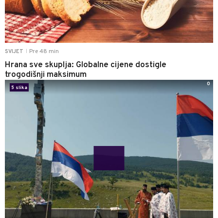
Pre 48 min
SVIJET
|
Hrana sve skuplja: Globalne cijene dostigle
trogodišnji maksimum
0
5 slika