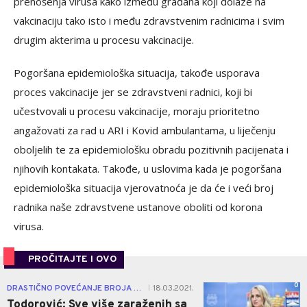
prenošenja virusa kako između građana koji dolaze na
vakcinaciju tako isto i među zdravstvenim radnicima i svim
drugim akterima u procesu vakcinacije.
Pogoršana epidemiološka situacija, takođe usporava
proces vakcinacije jer se zdravstveni radnici, koji bi
učestvovali u procesu vakcinacije, moraju prioritetno
angažovati za rad u ARI i Kovid ambulantama, u liječenju
oboljelih te za epidemiološku obradu pozitivnih pacijenata i
njihovih kontakata. Takođe, u uslovima kada je pogoršana
epidemiološka situacija vjerovatnoća je da će i veći broj
radnika naše zdravstvene ustanove oboliti od korona
virusa.
PROČITAJTE I OVO
0
DRASTIČNO POVEĆANJE BROJA ZARAŽENIH
18.03.2021.
|
Todorović: Sve više zaraženih sa