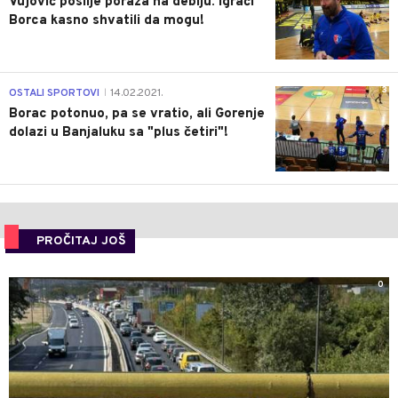
Vujović poslije poraza na debiju: Igrači
Borca kasno shvatili da mogu!
3
OSTALI SPORTOVI
14.02.2021.
|
Borac potonuo, pa se vratio, ali Gorenje
dolazi u Banjaluku sa "plus četiri"!
PROČITAJ JOŠ
0