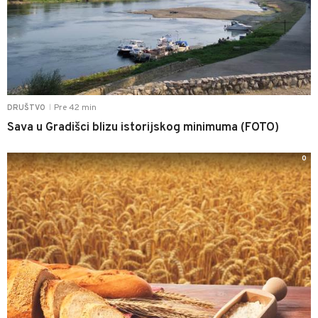
Pre 42 min
DRUŠTVO
|
Sava u Gradišci blizu istorijskog minimuma (FOTO)
0