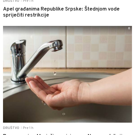
Pre 1 h
DRUŠTVO
|
Apel građanima Republike Srpske: Štednjom vode
spriječiti restrikcije
0
Pre 1 h
DRUŠTVO
|