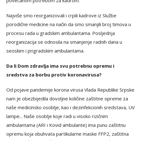
povećanom potrebom za kadrom.
Najviše smo reorganizovali i crpili kadrove iz Službe
porodične medicine na način da smo smanjili broj timova u
procesu rada u gradskim ambulantama. Posljednja
reorganizacija se odnosila na smanjenje radnih dana u
seoskim i prigradskim ambulantama.
Da li Dom zdravlja ima svu potrebnu opremu i
sredstva za borbu protiv koronavirusa?
Od pojave pandemije korona virusa Vlada Republike Srpske
nam je obezbijedila dovoljne količine zaštitne opreme za
naše medicinsko osoblje, kao i dezinfekcionih sredstava, UV
lampe... Naše osoblje koje radi u visoko rizičnim
ambulantama (ARI i Kovid ambulante) ima punu zaštitnu
opremu koja obuhvata partikularne maske FFP2, zaštitna