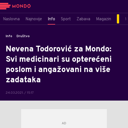
Naslovna
Najnovije
Info
Sport
Zabava
Magazin
M
Info
Društvo
Nevena Todorović za Mondo:
Svi medicinari su opterećeni
poslom i angažovani na više
zadataka
24.03.2021. / 15:17