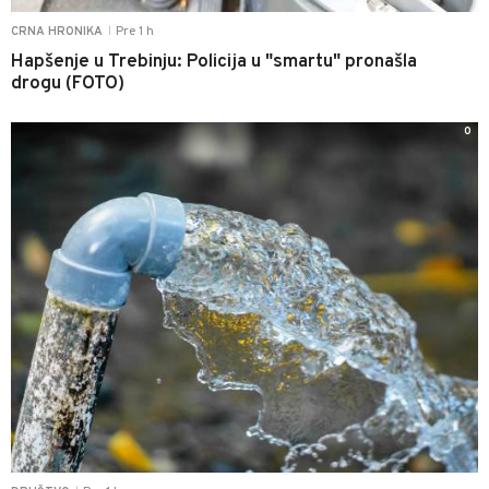
Pre 1 h
CRNA HRONIKA
|
Hapšenje u Trebinju: Policija u "smartu" pronašla
drogu (FOTO)
0