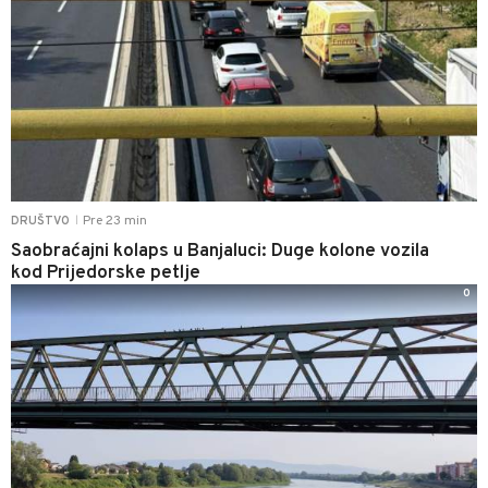
Pre 23 min
DRUŠTVO
|
Saobraćajni kolaps u Banjaluci: Duge kolone vozila
kod Prijedorske petlje
0