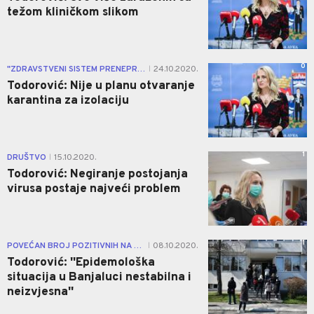
težom kliničkom slikom
0
"ZDRAVSTVENI SISTEM PRENEPREGNUT"
24.10.2020.
|
Todorović: Nije u planu otvaranje
karantina za izolaciju
1
DRUŠTVO
15.10.2020.
|
Todorović: Negiranje postojanja
virusa postaje najveći problem
1
POVEĆAN BROJ POZITIVNIH NA KORONU
08.10.2020.
|
Todorović: ''Epidemološka
situacija u Banjaluci nestabilna i
neizvjesna''