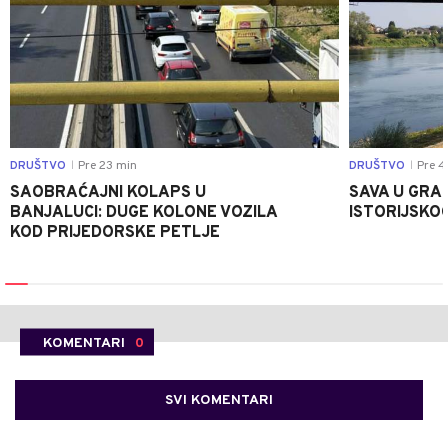
DRUŠTVO
Pre 23 min
DRUŠTVO
Pre 4
|
|
SAOBRAĆAJNI KOLAPS U
SAVA U GRAD
BANJALUCI: DUGE KOLONE VOZILA
ISTORIJSKOG
KOD PRIJEDORSKE PETLJE
KOMENTARI
0
SVI KOMENTARI