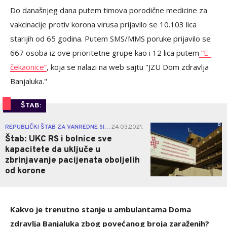
Do današnjeg dana putem timova porodične medicine za
vakcinacije protiv korona virusa prijavilo se 10.103 lica
starijih od 65 godina. Putem SMS/MMS poruke prijavilo se
667 osoba iz ove prioritetne grupe kao i 12 lica putem
“E-
čekaonice”
, koja se nalazi na web sajtu "JZU Dom zdravlja
Banjaluka."
ŠTAB:
0
REPUBLIČKI ŠTAB ZA VANREDNE SITUACIJE
24.03.2021.
|
Štab: UKC RS i bolnice sve
kapacitete da uključe u
zbrinjavanje pacijenata oboljelih
od korone
Kakvo je trenutno stanje u ambulantama Doma
zdravlja Banjaluka zbog povećanog broja zaraženih?