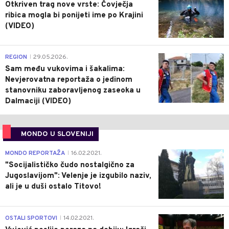
Otkriven trag nove vrste: Čovječja
ribica mogla bi ponijeti ime po Krajini
(VIDEO)
0
REGION
29.05.2026.
|
Sam među vukovima i šakalima:
Nevjerovatna reportaža o jedinom
stanovniku zaboravljenog zaseoka u
Dalmaciji (VIDEO)
MONDO U SLOVENIJI
4
MONDO REPORTAŽA
16.02.2021.
|
"Socijalističko čudo nostalgično za
Jugoslavijom": Velenje je izgubilo naziv,
ali je u duši ostalo Titovo!
1
OSTALI SPORTOVI
14.02.2021.
|