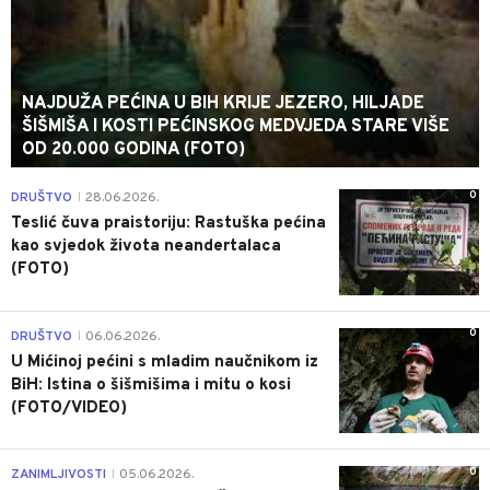
NAJDUŽA PEĆINA U BIH KRIJE JEZERO, HILJADE
ŠIŠMIŠA I KOSTI PEĆINSKOG MEDVJEDA STARE VIŠE
OD 20.000 GODINA (FOTO)
0
DRUŠTVO
28.06.2026.
|
Teslić čuva praistoriju: Rastuška pećina
kao svjedok života neandertalaca
(FOTO)
0
DRUŠTVO
06.06.2026.
|
U Mićinoj pećini s mladim naučnikom iz
BiH: Istina o šišmišima i mitu o kosi
(FOTO/VIDEO)
0
ZANIMLJIVOSTI
05.06.2026.
|